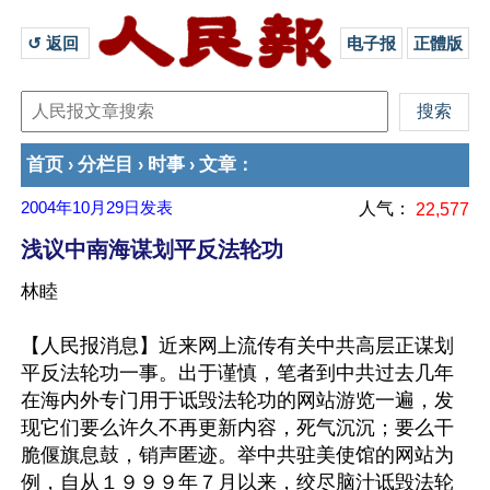
↺ 返回 
电子报
正體版
首页
分栏目
时事
文章
›
›
›
：
2004年10月29日
发表
人气：
22,577
浅议中南海谋划平反法轮功
林睦
【人民报消息】近来网上流传有关中共高层正谋划
平反法轮功一事。出于谨慎，笔者到中共过去几年
在海内外专门用于诋毁法轮功的网站游览一遍，发
现它们要么许久不再更新内容，死气沉沉；要么干
脆偃旗息鼓，销声匿迹。举中共驻美使馆的网站为
例，自从１９９９年７月以来，绞尽脑汁诋毁法轮