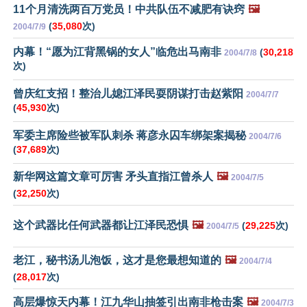
11个月清洗两百万党员！中共队伍不减肥有诀窍
🖼️
(
35,080
次)
2004/7/9
内幕！“愿为江背黑锅的女人”临危出马南非
(
30,218
2004/7/8
次)
曾庆红支招！整治儿媳江泽民耍阴谋打击赵紫阳
2004/7/7
(
45,930
次)
军委主席险些被军队刺杀 蒋彦永囚车绑架案揭秘
2004/7/6
(
37,689
次)
新华网这篇文章可厉害 矛头直指江曾杀人
🖼️
2004/7/5
(
32,250
次)
这个武器比任何武器都让江泽民恐惧
🖼️
(
29,225
次)
2004/7/5
老江，秘书汤儿泡饭，这才是您最想知道的
🖼️
2004/7/4
(
28,017
次)
高层爆惊天内幕！江九华山抽签引出南非枪击案
🖼️
2004/7/3