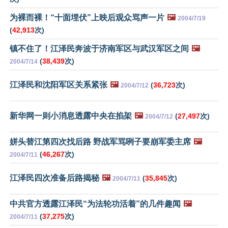
为裸而裸！“十面埋伏”上映后观众骂声一片
🖼️
2004/7/19
(
42,913
次)
镇不住了！江泽民奔波于济南军区与武汉军区之间
🖼️
(
38,439
次)
2004/7/14
江泽民和沈阳军区关系紧张
🖼️
(
36,723
次)
2004/7/12
新华网一则小消息透露中央在掐架
🖼️
(
27,497
次)
2004/7/12
姘头替江第四次找后路 野战军骂咧子要崩军委主席
🖼️
(
46,267
次)
2004/7/11
江泽民四次准备后路揭秘
🖼️
(
35,845
次)
2004/7/11
中共官方透露江泽民“为法轮功活着”的几件趣闻
🖼️
(
37,275
次)
2004/7/11