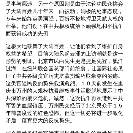
是事与愿违。另一个原因则是由于法轮功民众摈弃
了大陆百姓几十年来一向被动，消极的处事态度，
５年来始终英勇顽强，百折不挠地捍卫天赋人权的
壮举。他们创下在中共极权统治下顽强地和平抗争
而获得成功的先例。 
这极大地鼓舞了大陆百姓，让他们看到了维护自身
权益的希望。目前大陆风起云涌的上访潮就是这一
形势的明证。北京市民白先生更是捷足先登，飘洋
过海，在纽约联合国总部门前绝食，让国际社会见
证了中共各级贪官污吏坑蒙拐骗巧取豪夺的劣迹。
这类官逼民反的势头愈演愈烈。１０天前发生在重
庆市万州的大规模抗暴维权事件活脱脱地展示了中
共深陷的覆灭危机。诚然，这次抗争再次遭到中共
军警的血腥镇压，万州民众经历了北京民众于１５
年前曾度过的红色恐怖。但这一切必将进一步激化
矛盾，蕴育更大的反抗势头。 