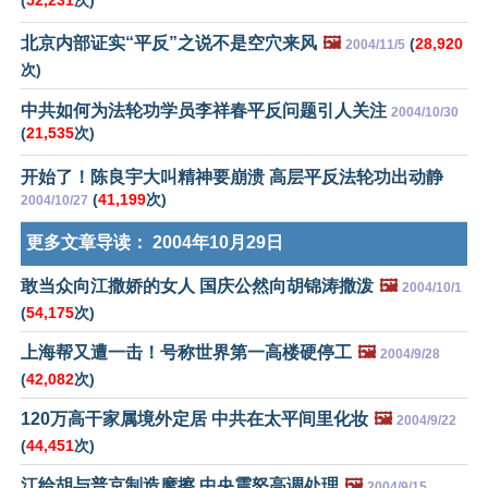
(
52,231
次)
北京内部证实“平反”之说不是空穴来风
🖼️
(
28,920
2004/11/5
次)
中共如何为法轮功学员李祥春平反问题引人关注
2004/10/30
(
21,535
次)
开始了！陈良宇大叫精神要崩溃 高层平反法轮功出动静
(
41,199
次)
2004/10/27
更多文章导读：
2004年10月29日
敢当众向江撒娇的女人 国庆公然向胡锦涛撒泼
🖼️
2004/10/1
(
54,175
次)
上海帮又遭一击！号称世界第一高楼硬停工
🖼️
2004/9/28
(
42,082
次)
120万高干家属境外定居 中共在太平间里化妆
🖼️
2004/9/22
(
44,451
次)
江给胡与普京制造摩擦 中央震怒高调处理
🖼️
2004/9/15