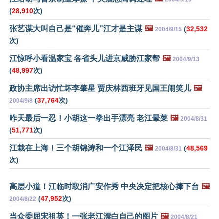
(
28,910
次)
张艺谋大叫自己是“催奔儿”江才是主谋
🖼️
(
32,532
2004/9/15
次)
江惊呼小看温家宝 各省头儿进京威胁江家帮
🖼️
2004/9/13
(
48,997
次)
政协主席出访忙坏李肇星 贾庆林西班牙见国王闹笑儿
🖼️
(
37,764
次)
2004/9/8
昨天最后一忍！小胡这一拳出手漂亮 老江晕菜
🖼️
2004/8/31
(
51,771
次)
江栽在上海！三个胡锦涛和一个江泽民
🖼️
(
48,569
2004/8/31
次)
高层小道！江临时取消广安作秀 中央决定把核心捧下台
🖼️
(
47,952
次)
2004/8/22
当众委屈宋祖英！一张老江漂白自己的图片
🖼️
2004/8/21