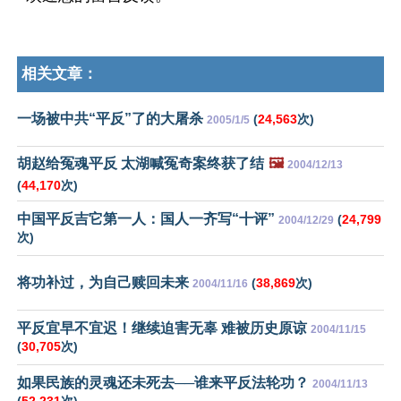
相关文章：
一场被中共“平反”了的大屠杀
(
24,563
次)
2005/1/5
胡赵给冤魂平反 太湖喊冤奇案终获了结
🖼️
2004/12/13
(
44,170
次)
中国平反吉它第一人：国人一齐写“十评”
(
24,799
2004/12/29
次)
将功补过，为自己赎回未来
(
38,869
次)
2004/11/16
平反宜早不宜迟！继续迫害无辜 难被历史原谅
2004/11/15
(
30,705
次)
如果民族的灵魂还未死去──谁来平反法轮功？
2004/11/13