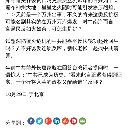
如今遭受各级贪官污吏层层盘剥欺诈的百姓如干柴
遍布神州大地，星星之火随时可能引发燎原烈焰。
１０天前是一个万州出事，不久的将来这类反抗极
可能名副其实的在万州万府爆发。对中南海而言，
官逼民反如火如荼，可怎生是好？ 
试想深陷覆灭危机的中共能靠平反法轮功起死回生
吗？弄不好诱发连锁反应，新帐老帐一起找中共清
算。 
年前中共前外长唐家璇在回答台湾记者提问时，一
语惊人：“中共已成为历史。”看来此言正逐渐得到证
实。一个行将入墓的政权又配给谁平反哪？
分享到：