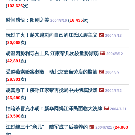
(
103,626
次)
瞬间感悟：阳刚之美
(
16,435
次)
2004/8/16
玩过了火！越来越刺向自己的江氏民族主义
🖼️
2004/8/13
(
30,068
次)
胡温因势利导占上风 江家帮几次较量势渐弱
🖼️
2004/8/12
(
42,891
次)
受赵燕索赔案刺激 动北京麦当劳店的脑筋
🖼️
2004/8/7
(
26,301
次)
胡真急了！疾呼江家帮再搅局中共彻底没戏
🖼️
2004/7/22
(
43,450
次)
怕暗杀冒充小胡！新华网揭江泽民面临大洗牌
🖼️
2004/7/21
(
29,508
次)
江过继三个“亲儿” 陆军成了后娘养的
🖼️
(
24,863
2004/7/21
次)