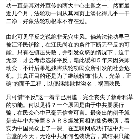
功一直是其对外宣传的两大中心主题之一。然而最
近几个月，法轮功一词从其网页上淡化得几乎一干
二净，好象法轮功根本不存在过。
由此可见平反之说绝非无穴生风。倘若法轮功早已
被江泽民铲除，在江氏尚在的条件下断无平反的可
能。只有在镇压失败，并引发众怒的情况下，迫于
无奈，才会考虑选择平反，籍此缓和５年来因兴师
动众，不计后果地残害法轮功民众所引发的社会危
机。其真正目的还是为了继续粉饰“伟大，光荣，正
确”的面子工程，以便继续欺世盗名，祸国殃民。 
只可惜“平反”这一着早已用滥，完全丧失了救命稻草
的功能。何以见得？一个原因是由于中共屡屡行
骗，在民众心中已毫无信誉可言。最突出的例子就
是去年中共掩盖ＳＡＲＳ爆发真相的拙劣表演，着
实为中国民众上了一课。在互联网成功打破中共一
言堂的今天，无论中共如何包装谎言，其结果只能