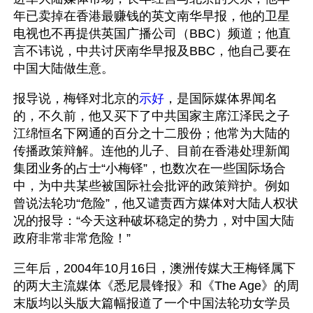
年已卖掉在香港最赚钱的英文南华早报，他的卫星
电视也不再提供英国广播公司（BBC）频道；他直
言不讳说，中共讨厌南华早报及BBC，他自己要在
中国大陆做生意。
报导说，梅铎对北京的
示好
，是国际媒体界闻名
的，不久前，他又买下了中共国家主席江泽民之子
江绵恒名下网通的百分之十二股份；他常为大陆的
传播政策辩解。连他的儿子、目前在香港处理新闻
集团业务的占士“小梅铎”，也数次在一些国际场合
中，为中共某些被国际社会批评的政策辩护。例如
曾说法轮功“危险”，他又谴责西方媒体对大陆人权状
况的报导：“今天这种破坏稳定的势力，对中国大陆
政府非常非常危险！”
三年后，2004年10月16日，澳洲传媒大王梅铎属下
的两大主流媒体《悉尼晨锋报》和《The Age》的周
末版均以头版大篇幅报道了一个中国法轮功女学员