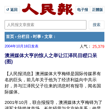
↺ 返回 
电子报
正體版
首页
分栏目
时事
文章
›
›
›
：
2004年10月18日
发表
人气：
25,379
澳洲媒体大亨的惊人之举让江泽民目瞪口呆
(图)
【人民报消息】澳洲媒体大亨梅铎是国际传媒界有
名的巨头，前几年关于他为了经济利益向中共示
好，并与江泽民父子往来的消息时有报导，闻名国
际媒体。
2001年10月，联合报报导，澳洲媒体大亨梅铎为了
进军大陆媒体市场，长年经营与北京的关系；他早