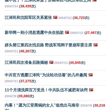
镇不住了！江泽民奔波于济南军区与武汉军区之间
🖼️
(
38,439
次)
2004/7/14
江泽民和沈阳军区关系紧张
🖼️
(
36,723
次)
2004/7/12
新华网一则小消息透露中央在掐架
🖼️
(
27,497
次)
2004/7/12
姘头替江第四次找后路 野战军骂咧子要崩军委主席
🖼️
(
46,267
次)
2004/7/11
江泽民四次准备后路揭秘
🖼️
(
35,845
次)
2004/7/11
中共官方透露江泽民“为法轮功活着”的几件趣闻
🖼️
(
37,275
次)
2004/7/11
11个月清洗两百万党员！中共队伍不减肥有诀窍
🖼️
(
35,080
次)
2004/7/9
内幕！“愿为江背黑锅的女人”临危出马南非
(
30,218
2004/7/8