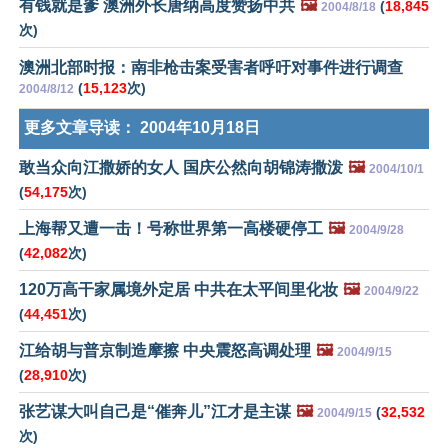
有钱就是爹 澳洲外长唐纳高度赞扬中共
🖼️
(
18,845
2004/8/18
次)
澳洲北部时报：南非枪击案受害者呼吁对事件进行调查
(
15,123
次)
2004/8/12
更多文章导读：
2004年10月18日
敢当众向江撒娇的女人 国庆公然向胡锦涛撒泼
🖼️
2004/10/1
(
54,175
次)
上海帮又遭一击！号称世界第一高楼硬停工
🖼️
2004/9/28
(
42,082
次)
120万高干家属境外定居 中共在太平间里化妆
🖼️
2004/9/22
(
44,451
次)
江给胡与普京制造摩擦 中央震怒高调处理
🖼️
2004/9/15
(
28,910
次)
张艺谋大叫自己是“催奔儿”江才是主谋
🖼️
(
32,532
2004/9/15
次)