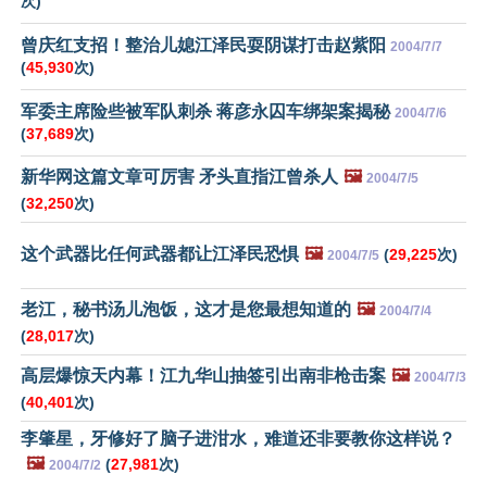
次)
曾庆红支招！整治儿媳江泽民耍阴谋打击赵紫阳
2004/7/7
(
45,930
次)
军委主席险些被军队刺杀 蒋彦永囚车绑架案揭秘
2004/7/6
(
37,689
次)
新华网这篇文章可厉害 矛头直指江曾杀人
🖼️
2004/7/5
(
32,250
次)
这个武器比任何武器都让江泽民恐惧
🖼️
(
29,225
次)
2004/7/5
老江，秘书汤儿泡饭，这才是您最想知道的
🖼️
2004/7/4
(
28,017
次)
高层爆惊天内幕！江九华山抽签引出南非枪击案
🖼️
2004/7/3
(
40,401
次)
李肇星，牙修好了脑子进泔水，难道还非要教你这样说？
🖼️
(
27,981
次)
2004/7/2