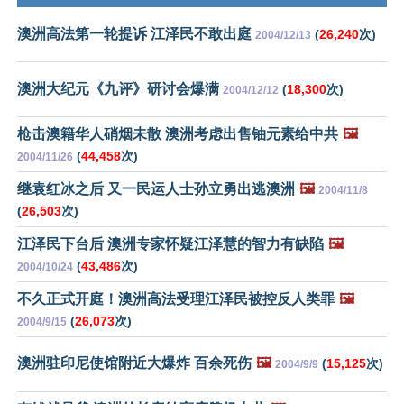
澳洲高法第一轮提诉 江泽民不敢出庭
(
26,240
次)
2004/12/13
澳洲大纪元《九评》研讨会爆满
(
18,300
次)
2004/12/12
枪击澳籍华人硝烟未散 澳洲考虑出售铀元素给中共
🖼️
(
44,458
次)
2004/11/26
继袁红冰之后 又一民运人士孙立勇出逃澳洲
🖼️
2004/11/8
(
26,503
次)
江泽民下台后 澳洲专家怀疑江泽慧的智力有缺陷
🖼️
(
43,486
次)
2004/10/24
不久正式开庭！澳洲高法受理江泽民被控反人类罪
🖼️
(
26,073
次)
2004/9/15
澳洲驻印尼使馆附近大爆炸 百余死伤
🖼️
(
15,125
次)
2004/9/9