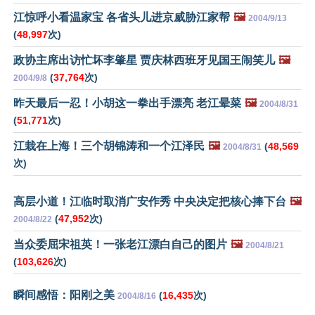
江惊呼小看温家宝 各省头儿进京威胁江家帮
🖼️
2004/9/13
(
48,997
次)
政协主席出访忙坏李肇星 贾庆林西班牙见国王闹笑儿
🖼️
(
37,764
次)
2004/9/8
昨天最后一忍！小胡这一拳出手漂亮 老江晕菜
🖼️
2004/8/31
(
51,771
次)
江栽在上海！三个胡锦涛和一个江泽民
🖼️
(
48,569
2004/8/31
次)
高层小道！江临时取消广安作秀 中央决定把核心捧下台
🖼️
(
47,952
次)
2004/8/22
当众委屈宋祖英！一张老江漂白自己的图片
🖼️
2004/8/21
(
103,626
次)
瞬间感悟：阳刚之美
(
16,435
次)
2004/8/16