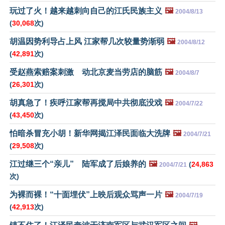
玩过了火！越来越刺向自己的江氏民族主义
🖼️
2004/8/13
(
30,068
次)
胡温因势利导占上风 江家帮几次较量势渐弱
🖼️
2004/8/12
(
42,891
次)
受赵燕索赔案刺激 动北京麦当劳店的脑筋
🖼️
2004/8/7
(
26,301
次)
胡真急了！疾呼江家帮再搅局中共彻底没戏
🖼️
2004/7/22
(
43,450
次)
怕暗杀冒充小胡！新华网揭江泽民面临大洗牌
🖼️
2004/7/21
(
29,508
次)
江过继三个“亲儿” 陆军成了后娘养的
🖼️
(
24,863
2004/7/21
次)
为裸而裸！“十面埋伏”上映后观众骂声一片
🖼️
2004/7/19
(
42,913
次)