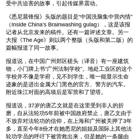
受中共迫害的故事，引起传媒界震动。
《悉尼晨锋报》头版的题目是“中国洗脑集中营内情”
（Inside China’s Brainwashing gulag），这是该报
记者从北京发来的稿件。还有一篇评述文章。另一
大报《The Age》则以两个整版（头版和第二版）的
篇幅报道了同一故事。
报道说，在中国广州郊区槎头（译音）有一座建筑
物，小门牌上书“广州法制学校”。地处工业区的这个
学校并不像是学府，见不到学生，唯一能显示生命
迹象的是进出金属大门黑色的官方、警方的汽车。
附近珠江对面的高墙后是军营和了望塔。
报道说，37岁的唐乙文就是在这里受到非人的折
磨，自从法轮功5年前被中国政府禁止，唐乙文由于
不放弃对法轮功的信仰，在上海和广州被关押了3年
多，直至今年8份才在她悉尼的姐姐及国际上其他法
轮功学员的呼吁下被营救出来，但是她的一条腿由