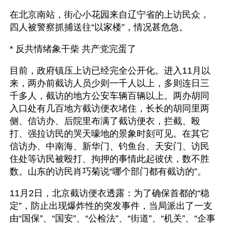
在北京南站，街心小花园来自辽宁省的上访民众，
四人被警察抓捕送往“以家楼”，情况甚危急。
* 反共情绪象干柴 共产党完蛋了
目前，政府镇压上访已经完全公开化。进入11月以
来，两办前截访人员少则一千人以上，多则连日三
千多人，截访的地方公安车辆百辆以上。两办胡同
入口处有几百地方截访便衣堵住，长长的胡同里两
侧、信访办、后院里布满了截访便衣，拦截、殴
打、强拉访民的哭天嚎地的景象时刻可见。在其它
信访办、中南海、新华门、钓鱼台、天安门、访民
住处等访民被殴打、拘押的事情此起彼伏，数不胜
数。山东的访民肖巧菊说“哪个部门都有截访的”。
11月2日，北京截访便衣透露：为了确保首都的“稳
定”，防止出现爆炸性的突发事件，当局派出了一支
由“国保”、“国安”、“公检法”、“街道”、“机关”、“企事