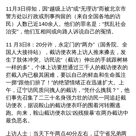
11月3日得知，因“越级上访”或“无理访”而被北京市
警方处以行政或刑事拘留的（来自全国各地的访
民）人数已近140余人。他们的罪名是：“扰乱社会
治安”，他们互相间或向路人诉说自己的冤情。
11 月3日8：20分许，永定门的“两办”（国务院、全
国人大接待站），截访便衣将上访人推来搡去，发
生了肢体冲突。访民说“（截访）伸出的手就跟树林
一样的多”，个体上访要想通过三千人的截访便衣的
拦截入内已极其困难，要以自己的鲜血和生命孤注
一掷“跟他们拚了！”的绝望情绪正在迅速扩大。上
午，辽宁访民质问拽人的截访，“凭什么拽我？”，他
们事先召集了二三十名身强力壮的访民一同追赶截
访便衣，据说鞍山的截访便衣吓的围着河转圈逃
跑。向来，鞍山截访便衣以‘凶残狠暴’在两办截访中
最负恶名。
上访人士：当天下午两点40分左右，辽宁省兄弟两