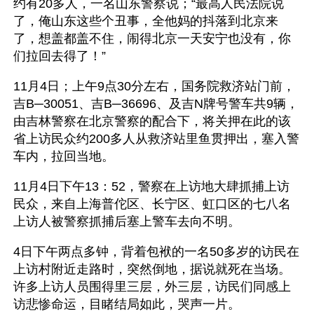
约有20多人，一名山东警察说；“最高人民法院说
了，俺山东这些个丑事，全他妈的抖落到北京来
了，想盖都盖不住，闹得北京一天安宁也没有，你
们拉回去得了！”
11月4日；上午9点30分左右，国务院救济站门前，
吉B─30051、吉B─36696、及吉N牌号警车共9辆，
由吉林警察在北京警察的配合下，将关押在此的该
省上访民众约200多人从救济站里鱼贯押出，塞入警
车内，拉回当地。
11月4日下午13：52，警察在上访地大肆抓捕上访
民众，来自上海普佗区、长宁区、虹口区的七八名
上访人被警察抓捕后塞上警车去向不明。
4日下午两点多钟，背着包袱的一名50多岁的访民在
上访村附近走路时，突然倒地，据说就死在当场。
许多上访人员围得里三层，外三层，访民们同感上
访悲惨命运，目睹结局如此，哭声一片。