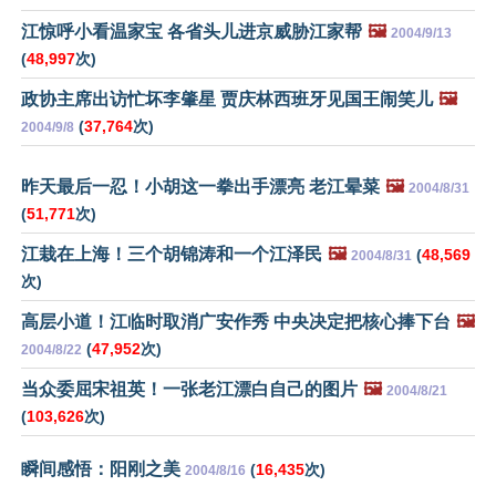
江惊呼小看温家宝 各省头儿进京威胁江家帮
🖼️
2004/9/13
(
48,997
次)
政协主席出访忙坏李肇星 贾庆林西班牙见国王闹笑儿
🖼️
(
37,764
次)
2004/9/8
昨天最后一忍！小胡这一拳出手漂亮 老江晕菜
🖼️
2004/8/31
(
51,771
次)
江栽在上海！三个胡锦涛和一个江泽民
🖼️
(
48,569
2004/8/31
次)
高层小道！江临时取消广安作秀 中央决定把核心捧下台
🖼️
(
47,952
次)
2004/8/22
当众委屈宋祖英！一张老江漂白自己的图片
🖼️
2004/8/21
(
103,626
次)
瞬间感悟：阳刚之美
(
16,435
次)
2004/8/16