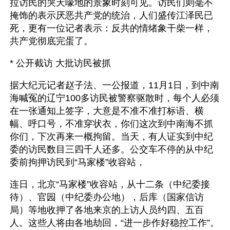
拉访民的哭天嚎地的景象时刻可见。访民们则毫不
掩饰的表示厌恶共产党的统治，人们盛传江泽民已
死，更有一位记者表示：反共的情绪象干柴一样，
共产党彻底完蛋了。
* 公开截访 大批访民被抓
据大纪元记者赵子法、一公报道，11月1日，到中南
海喊冤的辽宁100多访民被警察驱散时，每个人必须
在一张通知上签字，大意是不准不准打标语、横
幅、呼口号，不准穿状衣，你们这次到中南海不抓
你们，下次再来一概拘留。当天，有人证实到中纪
委的访民数目三四千人还多。公交车不停的从中纪
委前拘押访民到“马家楼”收容站，
连日，北京“马家楼”收容站，从十二条（中纪委接
待）、官园（中纪委办公地），后库（国家信访
局）等地收押了各地来京的上访人员约四、五百
人。这些人将由各地劫回，“进一步作好稳控工作”。