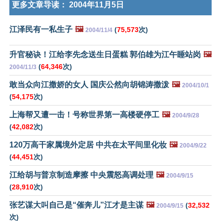
更多文章导读：
2004年11月5日
江泽民有一私生子
🖼️
(
75,573
次)
2004/11/4
升官秘诀！江给李先念送生日蛋糕 郭伯雄为江午睡站岗
🖼️
(
64,346
次)
2004/11/3
敢当众向江撒娇的女人 国庆公然向胡锦涛撒泼
🖼️
2004/10/1
(
54,175
次)
上海帮又遭一击！号称世界第一高楼硬停工
🖼️
2004/9/28
(
42,082
次)
120万高干家属境外定居 中共在太平间里化妆
🖼️
2004/9/22
(
44,451
次)
江给胡与普京制造摩擦 中央震怒高调处理
🖼️
2004/9/15
(
28,910
次)
张艺谋大叫自己是“催奔儿”江才是主谋
🖼️
(
32,532
2004/9/15
次)