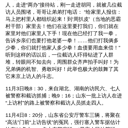
人，走进“两办”接待站，刚一走进胡同，就被几位截
访人员围堵，哥哥让弟弟打电话： “给家里人报信：
马上把村里人都组织起来！到‘周扒皮’（当地的恶霸
村干部）家里去！他们在这里要打我们，你们就在
家里对他们家里人下手！现在他已经打了我一拳，
告诉乡亲们也要打他老婆一拳！……他们打我俩多
少拳，你们就打他家人多少拳！血债要用血来偿！”
听到这样的话以后，一位截访人吓得钻进了人群
堆，转眼间不知去向，周围群众齐声拍手叫好！为
兄弟俩的机智、勇敢叫好！此举也极大的鼓舞了其
它来京上访人的斗志。
11月3日晚8：30，来自湖北、湖南的访民六、七人
被警察和截访抓捕；晚9：16；山东一批上访人在进
“上访村”的路上被警察和截访人员抓走四人。
11月4日8：20分，山东省公安厅警车三辆，将聚在
“高法”门前“上访告状”的冤民，强行塞入警车据估计