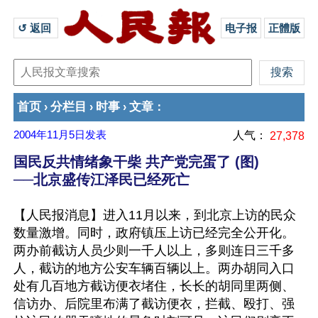
↺ 返回 
电子报
正體版
首页
分栏目
时事
文章
›
›
›
：
2004年11月5日
发表
人气：
27,378
国民反共情绪象干柴 共产党完蛋了 (图)
──北京盛传江泽民已经死亡
【人民报消息】进入11月以来，到北京上访的民众
数量激增。同时，政府镇压上访已经完全公开化。
两办前截访人员少则一千人以上，多则连日三千多
人，截访的地方公安车辆百辆以上。两办胡同入口
处有几百地方截访便衣堵住，长长的胡同里两侧、
信访办、后院里布满了截访便衣，拦截、殴打、强