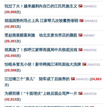
玩过了火！越来越刺向自己的江氏民族主义
🖼️
2004/8/13
(
30,068
次)
胡温因势利导占上风 江家帮几次较量势渐弱
🖼️
2004/8/12
(
42,891
次)
受赵燕索赔案刺激 动北京麦当劳店的脑筋
🖼️
2004/8/7
(
26,301
次)
胡真急了！疾呼江家帮再搅局中共彻底没戏
🖼️
2004/7/22
(
43,450
次)
怕暗杀冒充小胡！新华网揭江泽民面临大洗牌
🖼️
2004/7/21
(
29,508
次)
江过继三个“亲儿” 陆军成了后娘养的
🖼️
(
24,863
2004/7/21
次)
为裸而裸！“十面埋伏”上映后观众骂声一片
🖼️
2004/7/19
(
42,913
次)