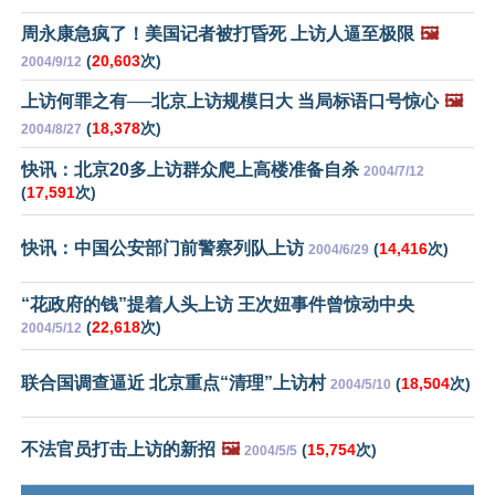
周永康急疯了！美国记者被打昏死 上访人逼至极限
🖼️
(
20,603
次)
2004/9/12
上访何罪之有──北京上访规模日大 当局标语口号惊心
🖼️
(
18,378
次)
2004/8/27
快讯：北京20多上访群众爬上高楼准备自杀
2004/7/12
(
17,591
次)
快讯：中国公安部门前警察列队上访
(
14,416
次)
2004/6/29
“花政府的钱”提着人头上访 王次妞事件曾惊动中央
(
22,618
次)
2004/5/12
联合国调查逼近 北京重点“清理”上访村
(
18,504
次)
2004/5/10
不法官员打击上访的新招
🖼️
(
15,754
次)
2004/5/5