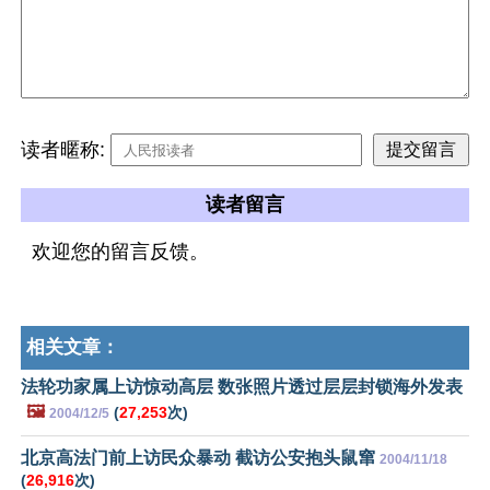
读者暱称:
读者留言
欢迎您的留言反馈。
相关文章：
法轮功家属上访惊动高层 数张照片透过层层封锁海外发表
🖼️
(
27,253
次)
2004/12/5
北京高法门前上访民众暴动 截访公安抱头鼠窜
2004/11/18
(
26,916
次)