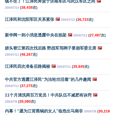
镇不住了！江泽民奔波于济南军区与武汉军区之间
🖼️
(
38,439
次)
2004/7/14
江泽民和沈阳军区关系紧张
🖼️
(
36,723
次)
2004/7/12
新华网一则小消息透露中央在掐架
🖼️
(
27,497
次)
2004/7/12
姘头替江第四次找后路 野战军骂咧子要崩军委主席
🖼️
(
46,267
次)
2004/7/11
江泽民四次准备后路揭秘
🖼️
(
35,845
次)
2004/7/11
中共官方透露江泽民“为法轮功活着”的几件趣闻
🖼️
(
37,275
次)
2004/7/11
11个月清洗两百万党员！中共队伍不减肥有诀窍
🖼️
(
35,080
次)
2004/7/9
内幕！“愿为江背黑锅的女人”临危出马南非
(
30,218
2004/7/8