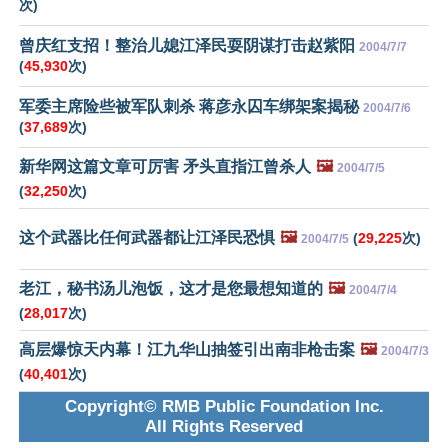
次)
曾庆红支招！整治儿媳江泽民耍阴谋打击赵紫阳
2004/7/7
(
45,930
次)
军委主席险些被军队刺杀 蒋彦永囚车绑架案揭秘
2004/7/6
(
37,689
次)
新华网这篇文章可厉害 矛头直指江曾杀人
🖼️
2004/7/5
(
32,250
次)
这个武器比任何武器都让江泽民恐惧
🖼️
(
29,225
次)
2004/7/5
老江，秘书汤儿泡饭，这才是您最想知道的
🖼️
2004/7/4
(
28,017
次)
高层爆惊天内幕！江九华山抽签引出南非枪击案
🖼️
2004/7/3
(
40,401
次)
Copyright© RMB Public Foundation Inc.
All Rights Reserved