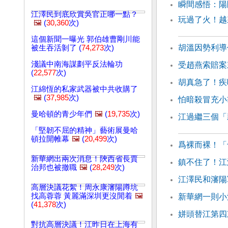
瞬間感悟：
江澤民到底欣賞吳官正哪一點？
玩過了火！越
🖼️
(
30,360
次)
這個新聞一曝光 郭伯雄曹剛川能
胡溫因勢利導
被生吞活剝了 (
74,273
次)
淺議中南海謀劃平反法輪功
受趙燕索賠案
(
22,577
次)
胡真急了！疾
江綿恆的私家武器被中共收購了
🖼️
(
37,985
次)
怕暗殺冒充小
曼哈頓的青少年們
🖼️
(
19,735
次)
江過繼三個「
「堅韌不屈的精神」藝術展曼哈
頓拉開帷幕
🖼️
(
20,499
次)
爲裸而裸！「
新華網出兩次消息！陝西省長賈
鎮不住了！江
治邦也被撤職
🖼️
(
28,249
次)
江澤民和瀋陽
高層決議花絮！周永康瀋陽蹲坑
找高蓉蓉 黃麗滿深圳更沒閒着
🖼️
新華網一則小
(
41,378
次)
姘頭替江第四
對抗高層決議！江昨日在上海有