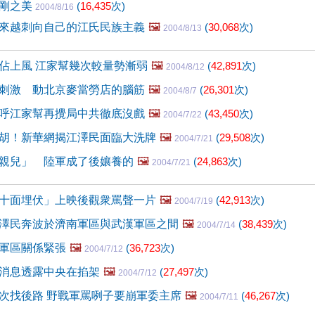
陽剛之美
(
16,435
次)
2004/8/16
來越刺向自己的江氏民族主義
🖼️
(
30,068
次)
2004/8/13
佔上風 江家幫幾次較量勢漸弱
🖼️
(
42,891
次)
2004/8/12
刺激 動北京麥當勞店的腦筋
🖼️
(
26,301
次)
2004/8/7
呼江家幫再攪局中共徹底沒戲
🖼️
(
43,450
次)
2004/7/22
胡！新華網揭江澤民面臨大洗牌
🖼️
(
29,508
次)
2004/7/21
親兒」 陸軍成了後孃養的
🖼️
(
24,863
次)
2004/7/21
十面埋伏」上映後觀衆罵聲一片
🖼️
(
42,913
次)
2004/7/19
澤民奔波於濟南軍區與武漢軍區之間
🖼️
(
38,439
次)
2004/7/14
軍區關係緊張
🖼️
(
36,723
次)
2004/7/12
消息透露中央在掐架
🖼️
(
27,497
次)
2004/7/12
次找後路 野戰軍罵咧子要崩軍委主席
🖼️
(
46,267
次)
2004/7/11