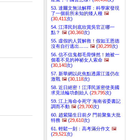
53. 達爾文無法解釋：科學家發現
了一個前所未知的矮人種
🖼️
(
30,411
次)
54. 江澤民到底欣賞吳官正哪一
點？
🖼️
(
30,360
次)
55. 虛假的人質解救！假如王恩德
沒有自行逃出……
🖼️
(
30,299
次)
56. 信不信鬼都毛骨悚然！她被一
個看不見的神祕女人索命
🖼️
(
30,140
次)
57. 新華網以此焦點透露江溫仍在
激戰
🖼️
(
30,118
次)
58. 近日絕密！江澤民派密使美國
求見法輪功創始人 (
29,795
次)
59. 江上海命令死守 海南省委書記
調而不動
🖼️
(
29,700
次)
60. 趙紫陽生日前夕 門前聚集大批
特務
🖼️
(
29,610
次)
61. 輕鬆一刻：高考滿分作文
🖼️
(
29,521
次)