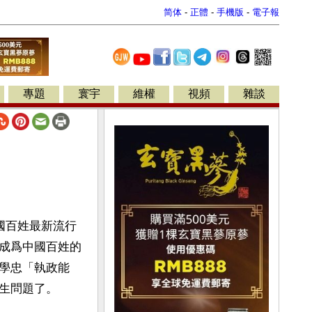
简体
-
正體
-
手機版
-
電子報
專題
寰宇
維權
視頻
雜談
國百姓最新流行
成爲中國百姓的
學忠「執政能
生問題了。