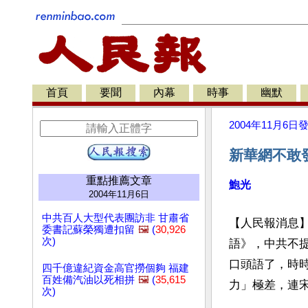
首頁
要聞
內幕
時事
幽默
2004年11月6日
新華網不敢
重點推薦文章
鮑光
2004年11月6日
中共百人大型代表團訪非 甘肅省
【人民報消息】
委書記蘇榮獨遭扣留
🖼️
(
30,926
次)
語》，中共不
口頭語了，時
四千億違紀資金高官撈個夠 福建
百姓備汽油以死相拼
🖼️
(
35,615
力」極差，連
次)