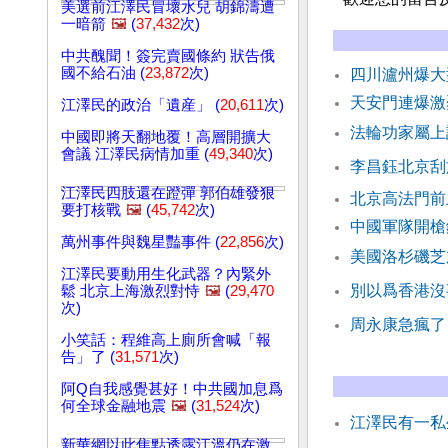
美選前江澤民冒壞水兒 胡錦濤遭
一暗箭
🖼️
(
37,432
次)
中共醜聞！簽完賣國條約 狀告俄
國不給石油 (
23,872
次)
四川瀘州爆大
天安門連爆激
江澤民的政治「遺産」 (
20,611
次)
法輪功家屬上
中國即將天翻地覆！高層開擴大
會議 江澤民病情加重 (
49,340
次)
李昌鈺北京刮
江澤民四肢還在蹬彈 郭伯雄發狠
北京高法門前
要打核戰
🖼️
(
45,742
次)
中國軍隊開槍
萬州事件與魏星豔事件 (
22,856
次)
美國洛杉磯芝
江澤民要動用生化武器？內緊外
別以爲香港沒
鬆 北京上海激烈對恃
🖼️
(
29,470
次)
周永康急瘋了
小笑話：程維高上廁所會喊「報
告」了 (
31,571
次)
阿Q自我感覺甚好！中共國加息爲
何全球金融地震
🖼️
(
31,524
次)
江澤民有一私
新華網以此焦點透露江溫仍在激