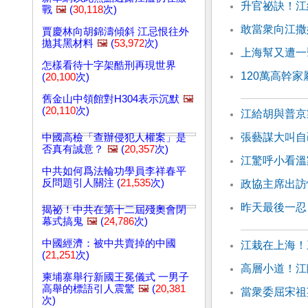
升官祕訣！江
戰
🖼️
(
30,118
次)
敢當衆向江撒
賈慶林向胡錦濤傾斜 江忌恨往外
拋其黑材料
🖼️
(
53,972
次)
上海幫又遭一
怎樣看待十字架酷刑再現世界
120萬高幹
(
20,100
次)
舊金山中領館對H304表示沉默
🖼️
(
20,110
次)
江給胡與普京
張藝謀大叫自
中國高檢「查辦侵犯人權案」是
否真有誠意？
🖼️
(
20,357
次)
江驚呼小看溫
中共如何爲法輪功學員李祥春平
反問題引人關注 (
21,535
次)
政協主席出訪
昨天最後一忍
揭祕！中共在第十二屆殘奧會閉
幕式搞鬼
🖼️
(
24,786
次)
中國經濟：被中共賣掉的中國
江栽在上海！
(
21,251
次)
高層小道！江
柬埔寨舉行新國王冕儀式 一男子
高舉的標語引人震驚
🖼️
(
20,381
當衆委屈宋祖
次)