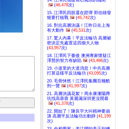
🖼️
(
46,478
次)
15. 江澤民四肢還在蹬彈 郭伯雄發
狠要打核戰
🖼️
(
45,742
次)
16. 對抗高層決議！江昨日在上海
有大動作
🖼️
(
45,531
次)
17. 驚人內幕！平反法輪功 高層祕
密決定先處置這四個大人物
(
43,957
次)
18. 江澤民下臺後 澳洲專家懷疑江
澤慧的智力有缺陷
🖼️
(
43,486
次)
19. 小道里的大道消息！中共高層
打算這樣平反法輪功 (
43,095
次)
20. 毛骨怵然！江澤民集團百種酷
刑一覽
🖼️
(
41,997
次)
21. 高層決議花絮！周永康瀋陽蹲
坑找高蓉蓉 黃麗滿深圳更沒閒着
🖼️
(
41,378
次)
22. 開始了！陳良宇大叫精神要崩
潰 高層平反法輪功出動靜 (
41,199
次)
23. 命相學家：老江懼怕美正副總