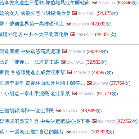
給李先念送生日蛋糕 郭伯雄爲江午睡站崗
🖼️
(
64,346
次)
2004/11/3
嬌的女人 國慶公然向胡錦濤撒潑
🖼️
(
54,175
次)
2004/10/1
擊！號稱世界第一高樓硬停工
🖼️
(
42,082
次)
2004/9/28
家屬境外定居 中共在太平間裏化妝
🖼️
(
44,451
次)
2004/9/22
製造摩擦 中央震怒高調處理
🖼️
(
28,910
次)
2004/9/15
己是「催奔兒」江才是主謀
🖼️
(
32,532
次)
2004/9/15
家寶 各省頭兒進京威脅江家幫
🖼️
(
48,997
次)
2004/9/13
忙壞李肇星 賈慶林西班牙見國王鬧笑兒
🖼️
(
37,764
次)
2004/9/8
！小胡這一拳出手漂亮 老江暈菜
🖼️
(
51,771
次)
2004/8/31
三個胡錦濤和一個江澤民
🖼️
(
48,569
次)
2004/8/31
臨時取消廣安作秀 中央決定把核心捧下臺
🖼️
(
47,952
次)
2004/8/22
英！一張老江漂白自己的圖片
🖼️
(
103,626
次)
2004/8/21