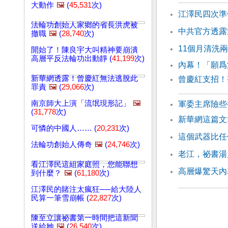
大動作
🖼️
(
45,531
次)
江澤民四次準
法輪功創始人家鄉的省長洪虎被
中共官方透露
撤職
🖼️
(
28,740
次)
11個月清洗
開始了！陳良宇大叫精神要崩潰
高層平反法輪功出動靜 (
41,199
次)
內幕！「願爲
新華網透露！曾慶紅無法逃脫此
曾慶紅支招！
罪責
🖼️
(
29,066
次)
南京師大上演「流氓現形記」
🖼️
軍委主席險些
(
31,778
次)
新華網這篇文
可憐的中國人…… (
20,231
次)
這個武器比任
法輪功創始人傳奇
🖼️
(
24,746
次)
老江，祕書湯
看江澤民這組家庭照，您能聯想
高層爆驚天內
到什麼？
🖼️
(
61,180
次)
江澤民的賭注太瘋狂──給大陸人
民算一筆雪崩帳 (
22,827
次)
陳至立讓祕書第一時間把這新聞
送給她
🖼️
(
26,540
次)