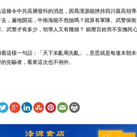
出這條令中共高層發抖的消息，因爲漢源能挾持四川最高領導
下去，遍地開花，中南海能不危險嗎？就算有軍隊、武警保衛
隊、武警才有多少，領導人又有幾個？ 鎮壓百姓而不安撫民
傳着這樣一句話：「天下未亂蜀先亂」，意思就是每逢末朝末
府的先驅者，看來這次也不例外。
ww.renminbao.com/rmb/articles/2004/11/6/33092b.html