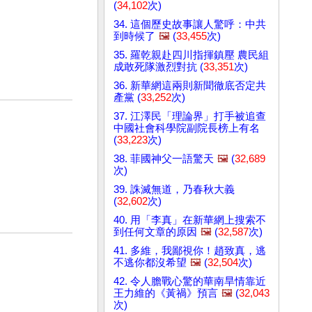
(
34,102
次)
34. 這個歷史故事讓人驚呼：中共
到時候了
🖼️
(
33,455
次)
35. 羅乾親赴四川指揮鎮壓 農民組
成敢死隊激烈對抗 (
33,351
次)
36. 新華網這兩則新聞徹底否定共
產黨 (
33,252
次)
37. 江澤民「理論界」打手被追查
中國社會科學院副院長榜上有名
(
33,223
次)
38. 菲國神父一語驚天
🖼️
(
32,689
次)
39. 誅滅無道，乃春秋大義
(
32,602
次)
40. 用「李真」在新華網上搜索不
到任何文章的原因
🖼️
(
32,587
次)
41. 多維，我鄙視你！趙致真，逃
不逃你都沒希望
🖼️
(
32,504
次)
42. 令人膽戰心驚的華南旱情靠近
王力維的《黃禍》預言
🖼️
(
32,043
次)