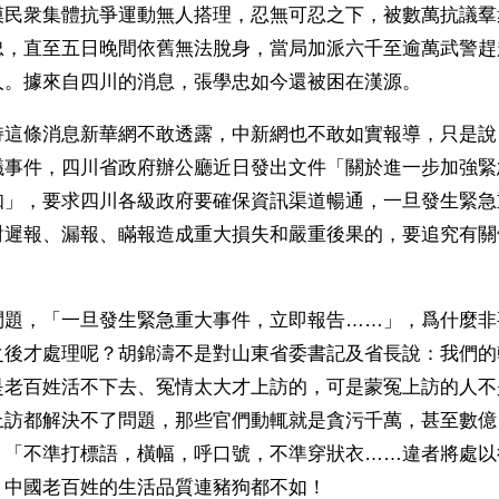
模民衆集體抗爭運動無人搭理，忍無可忍之下，被數萬抗議羣
忠，直至五日晚間依舊無法脫身，當局加派六千至逾萬武警趕
人。據來自四川的消息，張學忠如今還被困在漢源。
持這條消息新華網不敢透露，中新網也不敢如實報導，只是說
議事件，四川省政府辦公廳近日發出文件「關於進一步加強緊
知」，要求四川各級政府要確保資訊渠道暢通，一旦發生緊急
對遲報、漏報、瞞報造成重大損失和嚴重後果的，要追究有關
問題，「一旦發生緊急重大事件，立即報告……」，爲什麼非
之後才處理呢？胡錦濤不是對山東省委書記及省長說：我們的
是老百姓活不下去、冤情太大才上訪的，可是蒙冤上訪的人不
上訪都解決不了問題，那些官們動輒就是貪污千萬，甚至數億
：「不準打標語，橫幅，呼口號，不準穿狀衣……違者將處以
，中國老百姓的生活品質連豬狗都不如！