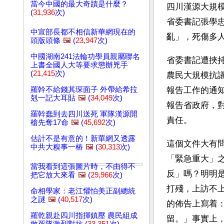
當今中國的最大奇蹟是什麼？
四川漢源大規
(
31,936
次)
省委書記張學
中宣部長都不相信新華網現在的
亂」，死傷多
頭版頭條
🖼️
(
23,947
次)
中國湖南241法輪功學員親屬聯名
省委書記遭挾
上書全國人大等要求懲辦兇手
(
21,415
次)
農民大規模抗
羅幹不給錢其琛面子 外帶給希拉
報告工作的通
剋一記大耳貼
🖼️
(
34,049
次)
報告省政府，
羅幹蠢到去四川送死 軍隊漢源開
責任。
槍先奪17命
🖼️
(
45,692
次)
估計不是有意的！新華網又透露
這個文件大有
中共大糗事一樁
🖼️
(
30,313
次)
「緊急重大」
當我看到這張圖片時，不由得不
反」嗎？明明
把它放大來看
🖼️
(
29,966
次)
打殘，上訪不
命相學家：老江懼怕美正副總統
之謎
🖼️
(
40,517
次)
的佈告上寫着
羅乾親赴四川指揮鎮壓 農民組成
留。」事實上