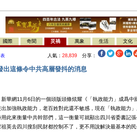
國際
奇聞
災禍
萬象
生活
文化
人氣：
28,839
分享：
發表
發出這條令中共高層發抖的消息
新華網11月6日的一個頭版頭條炫耀《「執政能力」成爲中
提出加強執政能力，老百姓對此還不敏感，現在「執政能力」
時用此來衡量中共幹部們，這一衡量可就顯出四川省委書記張
宋祖英去四川搜刮民財都控制不了，更不用說解決最基本的民