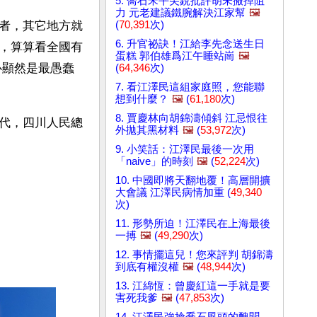
5. 喬石宋平尖銳批評胡未搬掉阻
力 元老建議鐵腕解決江家幫
🖼️
(
70,391
次)
者，其它地方就
6. 升官祕訣！江給李先念送生日
，算算看全國有
蛋糕 郭伯雄爲江午睡站崗
🖼️
心顯然是最愚蠢
(
64,346
次)
7. 看江澤民這組家庭照，您能聯
想到什麼？
🖼️
(
61,180
次)
8. 賈慶林向胡錦濤傾斜 江忌恨往
代，四川人民總
外拋其黑材料
🖼️
(
53,972
次)
9. 小笑話：江澤民最後一次用
「naive」的時刻
🖼️
(
52,224
次)
10. 中國即將天翻地覆！高層開擴
大會議 江澤民病情加重 (
49,340
次)
11. 形勢所迫！江澤民在上海最後
一搏
🖼️
(
49,290
次)
12. 事情擺這兒！您來評判 胡錦濤
到底有權沒權
🖼️
(
48,944
次)
13. 江綿恆：曾慶紅這一手就是要
害死我爹
🖼️
(
47,853
次)
14. 江澤民強搶喬石風頭的醜聞