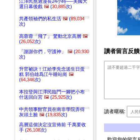
江澤民熬過漫長24小時──美國大
選日幕後戲
🖼️
(
30,885
次)
共產領袖們的私生活
🖼️
(
89,034
次)
高蓉蓉「飛了」 驚動北京高層
🖼️
(
26,052
次)
讀者留言反饋
「謝謝你們，守護神」
🖼️
(
20,930
次)
升官祕訣！江給李先念送生日蛋
糕 郭伯雄爲江午睡站崗
🖼️
(
64,346
次)
本拉登與江澤民臨門一腳把小布
什送回白宮
🖼️
(
25,925
次)
中共領事館官員在南非學院弄得
讀者暱稱:
灰頭土臉
🖼️
(
19,835
次)
高層這個決定沒宣佈前 千萬要收
手 (
26,108
次)
歡迎您的留言