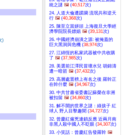
統之謎
🖼️
(
40,517
次)
24. 人道大倫遭蹂躪 流氓共和逆天
行
🖼️
(
40,368
次)
25. 陳至立當姘頭 上海復旦大學經
濟學院院長嫖娼
🖼️
(
39,131
次)
26. 中國經濟崩潰之源: 被掩蓋的
次)
巨大黑洞與危機 (
38,974
次)
27. 江綿恆的私家武器被中共收購
了
🖼️
(
37,985
次)
28. 美選前江澤民冒壞水兒 胡錦濤
遭一暗箭
🖼️
(
37,432
次)
29. 高層處置榜上有名之後 羅幹正
在幹什麼
🖼️
(
34,967
次)
30. 中共甘肅省委書記蘇榮在非洲
被扣留
🖼️
(
34,860
次)
31. 解不開的世界之謎：綠孩子 紅
球人 野人目擊趣聞 (
34,727
次)
32. 曾慶紅僱兇連鎖反應 近兩月南
非黑人殺中國人不眨眼 (
34,307
次)
33. 小笑話：曾慶紅告發羅幹
🖼️