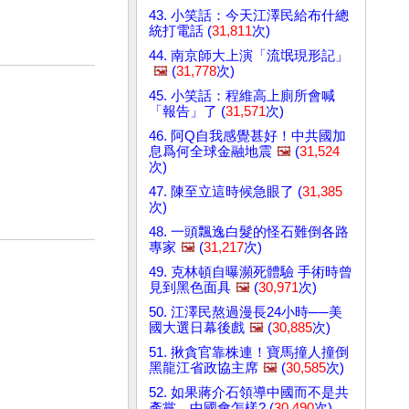
43. 小笑話：今天江澤民給布什總
統打電話 (
31,811
次)
44. 南京師大上演「流氓現形記」
🖼️
(
31,778
次)
45. 小笑話：程維高上廁所會喊
「報告」了 (
31,571
次)
46. 阿Q自我感覺甚好！中共國加
息爲何全球金融地震
🖼️
(
31,524
次)
47. 陳至立這時候急眼了 (
31,385
次)
48. 一頭飄逸白髮的怪石難倒各路
專家
🖼️
(
31,217
次)
49. 克林頓自曝瀕死體驗 手術時曾
見到黑色面具
🖼️
(
30,971
次)
50. 江澤民熬過漫長24小時──美
國大選日幕後戲
🖼️
(
30,885
次)
51. 揪貪官靠株連！寶馬撞人撞倒
黑龍江省政協主席
🖼️
(
30,585
次)
52. 如果蔣介石領導中國而不是共
產黨，中國會怎樣? (
30,490
次)