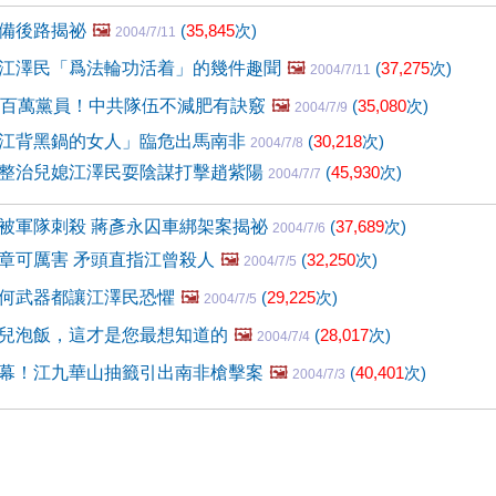
備後路揭祕
🖼️
(
35,845
次)
2004/7/11
江澤民「爲法輪功活着」的幾件趣聞
🖼️
(
37,275
次)
2004/7/11
兩百萬黨員！中共隊伍不減肥有訣竅
🖼️
(
35,080
次)
2004/7/9
江背黑鍋的女人」臨危出馬南非
(
30,218
次)
2004/7/8
整治兒媳江澤民耍陰謀打擊趙紫陽
(
45,930
次)
2004/7/7
被軍隊刺殺 蔣彥永囚車綁架案揭祕
(
37,689
次)
2004/7/6
章可厲害 矛頭直指江曾殺人
🖼️
(
32,250
次)
2004/7/5
何武器都讓江澤民恐懼
🖼️
(
29,225
次)
2004/7/5
兒泡飯，這才是您最想知道的
🖼️
(
28,017
次)
2004/7/4
幕！江九華山抽籤引出南非槍擊案
🖼️
(
40,401
次)
2004/7/3