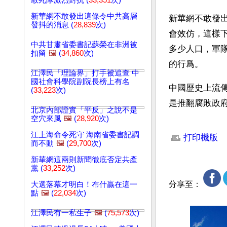
敢死隊激烈對抗 (
33,351
次)
新華網不敢發出這條令中共高層
新華網不敢發
發抖的消息 (
28,839
次)
會效仿，這樣
中共甘肅省委書記蘇榮在非洲被
多少人口，軍
扣留
🖼️
(
34,860
次)
的行爲。 
江澤民「理論界」打手被追查 中
國社會科學院副院長榜上有名
中國歷史上流
(
33,223
次)
是推翻腐敗政
北京內部證實「平反」之說不是
空穴來風
🖼️
(
28,920
次)
文章網址: http://w
江上海命令死守 海南省委書記調
打印機版
而不動
🖼️
(
29,700
次)
新華網這兩則新聞徹底否定共產
黨 (
33,252
次)
分享至：
大選落幕才明白！布什贏在這一
點
🖼️
(
22,034
次)
江澤民有一私生子
🖼️
(
75,573
次)