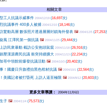
相關文章
型工人抗議示威事件
(
16,697
次)
2004/12/19
烈抗議事件 400多人被捕
(
18,146
次)
2004/12/10
訪驚動高層 數張照片透過層層封鎖海外發表
🖼️
(
27,253
2004/12/5
旋風 江澤民第一個抗議
🖼️
(
29,444
次)
2004/11/25
上訪民衆暴動 截訪公安抱頭鼠竄
(
26,916
次)
2004/11/18
鎮壓漢源農民抗議 衝突持續擴大
(
22,234
次)
2004/11/13
加哥中領館前爆發抗議活動
🖼️
(
20,402
次)
2004/10/3
事！國慶日升旗禮抬黑色棺材抗議
🖼️
(
22,564
次)
2004/10/1
！美國記者被打昏死 上訪人逼至極限
🖼️
(
20,603
次)
2004/9/12
更多文章導讀：
2004年11月6日
生子
🖼️
(
75,573
次)
2004/11/4