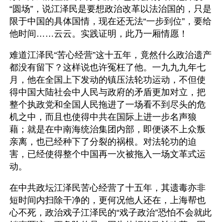
“圆场”，说江泽民是要想政治改革以法治国的，只是
限于中国的具体国情，现在还无法“一步到位”，要给
他时间……云云。实践证明，此乃一厢情愿！
难道江泽民“苦心经营”这十五年，竟然什么政治遗产
都没有留下？这样说也许冤枉了他。一九九九年七
月，他在全国上下发动的镇压法轮功运动，不但使
得中国大陆社会中人民与政府的矛盾更加对立，把
整个执政党和全国人民拖进了一场看不到尽头的危
机之中，而且也使得中共在国际上进一步名声狼
藉；就是在中南海统治集团内部，即便谈不上众叛
亲离，也已经种下了分裂的祸根。对法轮功的迫
害，已经使得整个中国再一次被拖入一场文革式运
动。
在中共政坛江泽民苦心经营了十五年，其遗毒亦非
短时间内扫除干净的，更何况他人还在，上海帮也
心不死，政治戏子江泽民的“戏子政治”恐怕不会就此