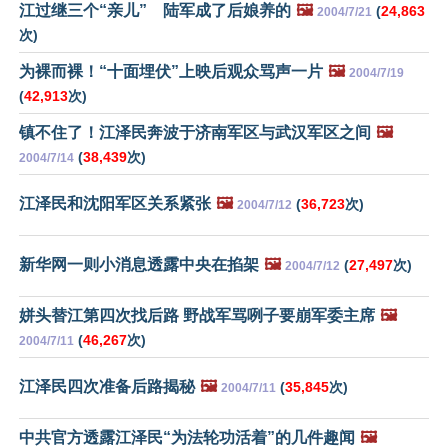
江过继三个“亲儿” 陆军成了后娘养的
🖼️
(
24,863
2004/7/21
次)
为裸而裸！“十面埋伏”上映后观众骂声一片
🖼️
2004/7/19
(
42,913
次)
镇不住了！江泽民奔波于济南军区与武汉军区之间
🖼️
(
38,439
次)
2004/7/14
江泽民和沈阳军区关系紧张
🖼️
(
36,723
次)
2004/7/12
新华网一则小消息透露中央在掐架
🖼️
(
27,497
次)
2004/7/12
姘头替江第四次找后路 野战军骂咧子要崩军委主席
🖼️
(
46,267
次)
2004/7/11
江泽民四次准备后路揭秘
🖼️
(
35,845
次)
2004/7/11
中共官方透露江泽民“为法轮功活着”的几件趣闻
🖼️