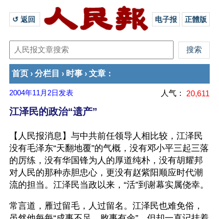
↺ 返回 
电子报
正體版
首页
分栏目
时事
文章
›
›
›
：
2004年11月2日
发表
人气：
20,611
江泽民的政治“遗产”
【人民报消息】与中共前任领导人相比较，江泽民
没有毛泽东“天翻地覆”的气概，没有邓小平三起三落
的厉练，没有华国锋为人的厚道纯朴，没有胡耀邦
对人民的那种赤胆忠心，更没有赵紫阳顺应时代潮
流的担当。江泽民当政以来，“活”到谢幕实属侥幸。
常言道，雁过留毛，人过留名。江泽民也难免俗，
虽然他每每“成事不足，败事有余”，但却一直记挂着