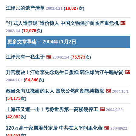
江泽民的遗产清单
(
16,027
次)
2002/4/21
“洋式人造景观”造价惊人 中国文物保护面临严重危机
🖼️
(
12,079
次)
2002/1/4
更多文章导读：
2004年11月2日
江泽民有一私生子
🖼️
(
75,573
次)
2004/11/4
升官秘诀！江给李先念送生日蛋糕 郭伯雄为江午睡站岗
🖼️
(
64,346
次)
2004/11/3
敢当众向江撒娇的女人 国庆公然向胡锦涛撒泼
🖼️
2004/10/1
(
54,175
次)
上海帮又遭一击！号称世界第一高楼硬停工
🖼️
2004/9/28
(
42,082
次)
120万高干家属境外定居 中共在太平间里化妆
🖼️
2004/9/22
(
44,451
次)