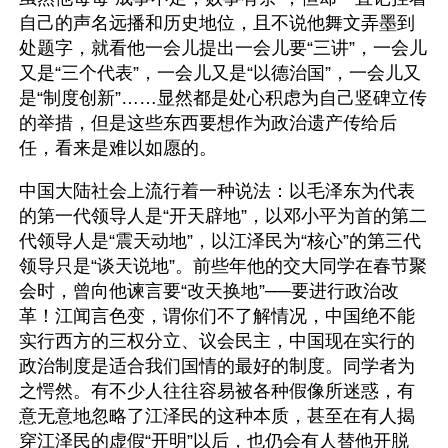
自己的声名远播和历史地位，且不说他舞文弄墨到
处题字，就看他一会儿提出一会儿要“三讲”，一会儿
又是“三个代表”，一会儿又是“以德治国”，一会儿又
是“制度创新”……显然都是处心积虑为自己竖碑立传
的举措，但是这些东西要想作为政治遗产传给后
任，看来是难以如愿的。
中国大陆社会上流行着一种说法：以毛泽东为代表
的第一代领导人是“开天辟地”，以邓小平为首的第二
代领导人是“震天动地”，以江泽民为“核心”的第三代
领导只是“谈天说地”。前些年他的交大同学在春节聚
会时，曾向他谏言要“改天换地”──要进行政治改
革！江闻言色变，谓你们不了解情况，中国绝不能
实行西方的三权分立、议会民主，中国现在实行的
政治制度是适合我们国情的最好的制度。同学者为
之愕然。有不少人往往容易被各种假像所迷惑，有
意无意地忽略了江泽民的这种本质，甚至在有人揭
穿江泽民的虚假“开明”以后，也仍会有人替他开脱