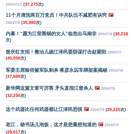
(
37,275
次)
2004/7/11
11个月清洗两百万党员！中共队伍不减肥有诀窍
🖼️
(
35,080
次)
2004/7/9
内幕！“愿为江背黑锅的女人”临危出马南非
(
30,218
2004/7/8
次)
曾庆红支招！整治儿媳江泽民耍阴谋打击赵紫阳
2004/7/7
(
45,930
次)
军委主席险些被军队刺杀 蒋彦永囚车绑架案揭秘
2004/7/6
(
37,689
次)
新华网这篇文章可厉害 矛头直指江曾杀人
🖼️
2004/7/5
(
32,250
次)
这个武器比任何武器都让江泽民恐惧
🖼️
(
29,225
次)
2004/7/5
老江，秘书汤儿泡饭，这才是您最想知道的
🖼️
2004/7/4
(
28,017
次)