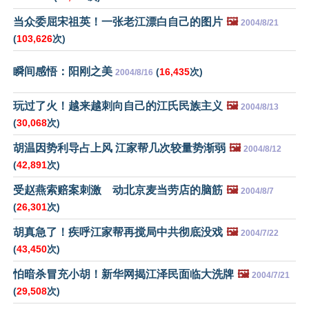
当众委屈宋祖英！一张老江漂白自己的图片
🖼️
2004/8/21
(
103,626
次)
瞬间感悟：阳刚之美
(
16,435
次)
2004/8/16
玩过了火！越来越刺向自己的江氏民族主义
🖼️
2004/8/13
(
30,068
次)
胡温因势利导占上风 江家帮几次较量势渐弱
🖼️
2004/8/12
(
42,891
次)
受赵燕索赔案刺激 动北京麦当劳店的脑筋
🖼️
2004/8/7
(
26,301
次)
胡真急了！疾呼江家帮再搅局中共彻底没戏
🖼️
2004/7/22
(
43,450
次)
怕暗杀冒充小胡！新华网揭江泽民面临大洗牌
🖼️
2004/7/21
(
29,508
次)