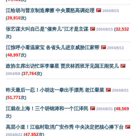
江给胡与普京制造摩擦 中央震怒高调处理
🖼️
2004/9/15
(
28,910
次)
张艺谋大叫自己是“催奔儿”江才是主谋
🖼️
(
32,532
2004/9/15
次)
江惊呼小看温家宝 各省头儿进京威胁江家帮
🖼️
2004/9/13
(
48,997
次)
政协主席出访忙坏李肇星 贾庆林西班牙见国王闹笑儿
🖼️
(
37,764
次)
2004/9/8
昨天最后一忍！小胡这一拳出手漂亮 老江晕菜
🖼️
2004/8/31
(
51,771
次)
江栽在上海！三个胡锦涛和一个江泽民
🖼️
(
48,569
2004/8/31
次)
高层小道！江临时取消广安作秀 中央决定把核心捧下台
🖼️
(
47,952
次)
2004/8/22