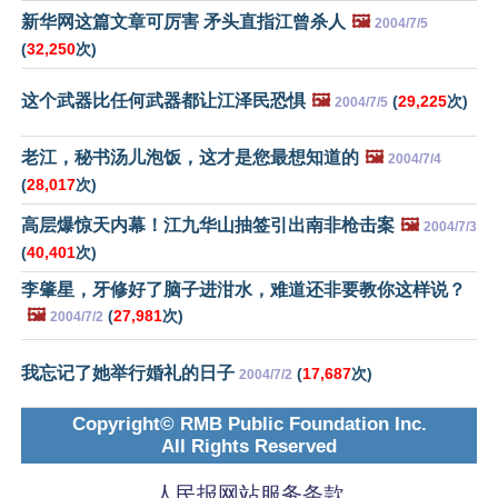
新华网这篇文章可厉害 矛头直指江曾杀人
🖼️
2004/7/5
(
32,250
次)
这个武器比任何武器都让江泽民恐惧
🖼️
(
29,225
次)
2004/7/5
老江，秘书汤儿泡饭，这才是您最想知道的
🖼️
2004/7/4
(
28,017
次)
高层爆惊天内幕！江九华山抽签引出南非枪击案
🖼️
2004/7/3
(
40,401
次)
李肇星，牙修好了脑子进泔水，难道还非要教你这样说？
🖼️
(
27,981
次)
2004/7/2
我忘记了她举行婚礼的日子
(
17,687
次)
2004/7/2
Copyright© RMB Public Foundation Inc.
All Rights Reserved
人民报网站服务条款