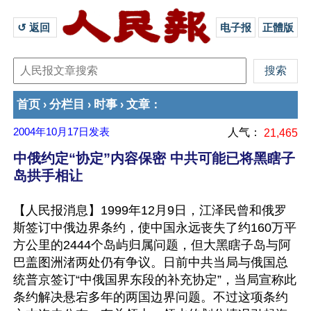
↺ 返回 
电子报
正體版
首页
分栏目
时事
文章
›
›
›
：
2004年10月17日
发表
人气：
21,465
中俄约定“协定”内容保密 中共可能已将黑瞎子
岛拱手相让
【人民报消息】1999年12月9日，江泽民曾和俄罗
斯签订中俄边界条约，使中国永远丧失了约160万平
方公里的2444个岛屿归属问题，但大黑瞎子岛与阿
巴盖图洲渚两处仍有争议。日前中共当局与俄国总
统普京签订“中俄国界东段的补充协定”，当局宣称此
条约解决悬宕多年的两国边界问题。不过这项条约