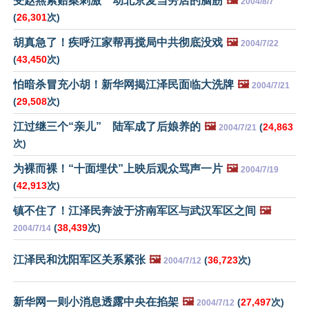
受赵燕索赔案刺激 动北京麦当劳店的脑筋
🖼️
2004/8/7
(
26,301
次)
胡真急了！疾呼江家帮再搅局中共彻底没戏
🖼️
2004/7/22
(
43,450
次)
怕暗杀冒充小胡！新华网揭江泽民面临大洗牌
🖼️
2004/7/21
(
29,508
次)
江过继三个“亲儿” 陆军成了后娘养的
🖼️
(
24,863
2004/7/21
次)
为裸而裸！“十面埋伏”上映后观众骂声一片
🖼️
2004/7/19
(
42,913
次)
镇不住了！江泽民奔波于济南军区与武汉军区之间
🖼️
(
38,439
次)
2004/7/14
江泽民和沈阳军区关系紧张
🖼️
(
36,723
次)
2004/7/12
新华网一则小消息透露中央在掐架
🖼️
(
27,497
次)
2004/7/12