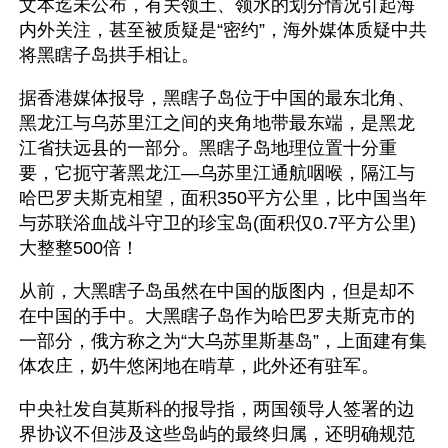
文本迄未公布，有关领土、领水的划分情况引起海
内外关注，甚至被质疑是“密约”，海外媒体质疑中共
将黑瞎子岛拱手相让。
据香港媒体报导，黑瞎子岛位于中国的最东北角、
黑龙江与乌苏里江之间的夹角地带最东端，是黑龙
江省扶远县的一部分。黑瞎子岛地理位置十分重
要，它扼守著黑龙江—乌苏里江通航咽喉，隔江与
哈巴罗夫斯克相望，面积350平方公里，比中国当年
与苏联浴血战斗守卫的珍宝岛(面积仅0.7平方公里)
大整整500倍！
从前，大黑瞎子岛虽然在中国的版图内，但是却不
在中国的手中。大黑瞎子岛作为哈巴罗夫斯克市的
一部分，俄方称之为“大乌苏里斯基岛”，上面建有集
体农庄，奶牛悠闲地在啃草，此外还有驻军。
中央社发自莫斯科的报导指，两国领导人签署的边
界协议不但涉及这些岛屿的最终归属，还明确规范