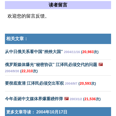
读者留言
欢迎您的留言反馈。
相关文章：
从中日俄关系看中国“殃殃大国”
(
20,983
次)
2004/11/16
俄罗斯媒体爆光“秘密协议” 江泽民必须交代的问题
🖼️
(
22,310
次)
2004/9/30
要彻底查清 江泽民必须交出军权
(
20,593
次)
2004/9/7
今年圣诞中文媒体界爆重磅炸弹
🖼️
(
21,536
次)
2003/1/2
更多文章导读：
2004年10月17日