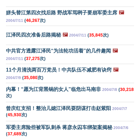
姘头替江第四次找后路 野战军骂咧子要崩军委主席
🖼️
(
46,267
次)
2004/7/11
江泽民四次准备后路揭秘
🖼️
(
35,845
次)
2004/7/11
中共官方透露江泽民“为法轮功活着”的几件趣闻
🖼️
(
37,275
次)
2004/7/11
11个月清洗两百万党员！中共队伍不减肥有诀窍
🖼️
(
35,080
次)
2004/7/9
内幕！“愿为江背黑锅的女人”临危出马南非
(
30,218
2004/7/8
次)
曾庆红支招！整治儿媳江泽民耍阴谋打击赵紫阳
2004/7/7
(
45,930
次)
军委主席险些被军队刺杀 蒋彦永囚车绑架案揭秘
2004/7/6
(
37,689
次)