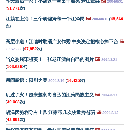
昨天最后一忍！小胡这一拳出手漂亮 老江晕菜
🖼️
2004/8/31
(
51,771
次)
江栽在上海！三个胡锦涛和一个江泽民
🖼️
(
48,569
2004/8/31
次)
高层小道！江临时取消广安作秀 中央决定把核心捧下台
🖼️
(
47,952
次)
2004/8/22
当众委屈宋祖英！一张老江漂白自己的图片
🖼️
2004/8/21
(
103,626
次)
瞬间感悟：阳刚之美
(
16,435
次)
2004/8/16
玩过了火！越来越刺向自己的江氏民族主义
🖼️
2004/8/13
(
30,068
次)
胡温因势利导占上风 江家帮几次较量势渐弱
🖼️
2004/8/12
(
42,891
次)