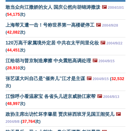
敢当众向江撒娇的女人 国庆公然向胡锦涛撒泼
🖼️
2004/10/1
(
54,175
次)
上海帮又遭一击！号称世界第一高楼硬停工
🖼️
2004/9/28
(
42,082
次)
120万高干家属境外定居 中共在太平间里化妆
🖼️
2004/9/22
(
44,451
次)
江给胡与普京制造摩擦 中央震怒高调处理
🖼️
2004/9/15
(
28,910
次)
张艺谋大叫自己是“催奔儿”江才是主谋
🖼️
(
32,532
2004/9/15
次)
江惊呼小看温家宝 各省头儿进京威胁江家帮
🖼️
2004/9/13
(
48,997
次)
政协主席出访忙坏李肇星 贾庆林西班牙见国王闹笑儿
🖼️
(
37,764
次)
2004/9/8