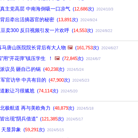
真主党高层 中南海倒吸一口凉气
(
12,686
次)
2024/10/3
，背后牵出活摘器官的秘密
(
13,891
次)
2024/9/24
土豆卖300 反日视频引发一片欢呼
(
14,553
次)
2024/9/22
 落马唐山医院院长背后有大人物
🖼️
(
161,753
次)
2024/6/27
”用“开花弹”镇压学生 ！
🖼️
(
72,845
次)
2024/6/7
派议员 砸自己的锅
(
40,238
次)
2024/5/24
名军官访华 中共有目的
(
47,900
次)
2024/5/23
人道歉让习很尴尬
(
74,114
次)
2024/5/20
北极航道 再与美欧角力
(
48,879
次)
2024/5/18
皆出现“阴兵借道”
(
121,385
次)
2024/5/17
 天显异象
(
59,291
次)
2024/5/15