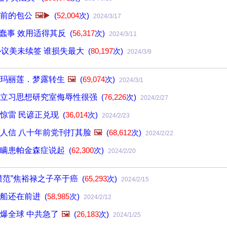
前的包公
🖼️▶️
(
52,004
次)
2024/3/17
件大蠢事 效用适得其反
(
56,317
次)
2024/3/11
协议美未续签 谁损失最大
(
80,197
次)
2024/3/9
玛丽莲．梦露转生
🖼️
(
69,074
次)
2024/3/1
成立习思想研究室侮辱性很强
(
76,226
次)
2024/2/27
惊雷 民谚正兑现
(
36,014
次)
2024/2/23
人信 八十年前党刊打其脸
🖼️
(
68,612
次)
2024/2/22
隐瞒患帕金森症说起
(
62,300
次)
2024/2/20
模范”焦裕禄之子卒于癌
(
65,293
次)
2024/2/15
红船还在前进
(
58,985
次)
2024/2/12
爆全球 中共急了
🖼️
(
26,183
次)
2024/1/25