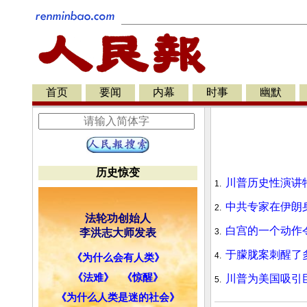
首页
要闻
内幕
时事
幽默
历史惊变
川普历史性演讲
1.
中共专家在伊朗
2.
法轮功创始人
白宫的一个动作
李洪志大师发表
3.
于朦胧案刺醒了
4.
《为什么会有人类》
《法难》
《惊醒》
川普为美国吸引
5.
《为什么人类是迷的社会》