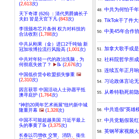
(
2,613
次)
中共为何怕千年
48.
天下奇谭 (626) ：清代男爵嫡长子
夫妇 皆是天官下凡 (
843
次)
TikTok干了
49.
李强颁布芯片条例 权力对科技的
中美45年合作
50.
合法收割 (
1,788
次)
中共从刚果（金）进口2千吨铀 新
加拿大歌手或是
51.
冠加埃博拉流行风险高 (
1,001
次)
社科院哲学所
中共对年轻一代的政治洗脑，为
52.
何彻底失效了？
▶️
📝 (
2,676
次)
连续五年正月响
53.
中国低价货令欧盟损失惨重
🖼️
(
2,310
次)
习论政体言论无
54.
因言获罪 中国活动人士孙愿平抵
从希特勒死前
55.
澳寻庇护 (
1,764
次)
“神韵20周年艺术画展”纽约新中城
中共造假“英雄
56.
隆重开幕
🖼️
(
1,328
次)
中共党魁假装
中国不可能超越美国 习近平最上
57.
头的事黄了📝 (
3,375
次)
英钢琴家视频火
58.
长春以罚增收 交警、消防、衞生