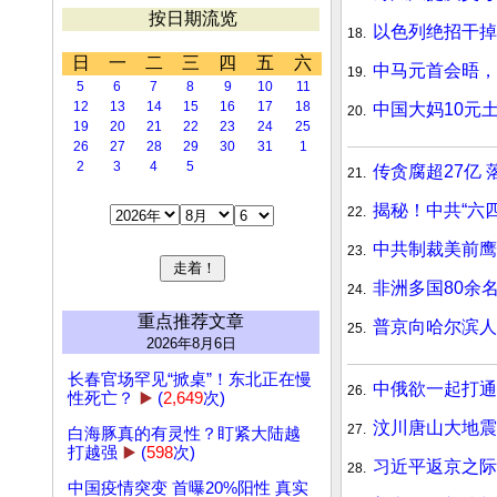
按日期流览
以色列绝招干掉
18.
日
一
二
三
四
五
六
中马元首会晤
19.
5
6
7
8
9
10
11
12
13
14
15
16
17
18
中国大妈10元
20.
19
20
21
22
23
24
25
26
27
28
29
30
31
1
2
3
4
5
传贪腐超27亿
21.
揭秘！中共“六四
22.
中共制裁美前鹰
23.
非洲多国80余
24.
重点推荐文章
普京向哈尔滨
25.
2026年8月6日
长春官场罕见“掀桌”！东北正在慢
中俄欲一起打通
26.
性死亡？
▶️
(
2,649
次)
汶川唐山大地震
27.
白海豚真的有灵性？盯紧大陆越
打越强
▶️
(
598
次)
习近平返京之际
28.
中国疫情突变 首曝20%阳性 真实