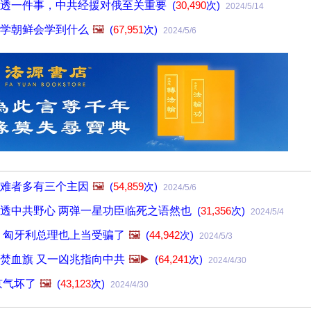
长透一件事，中共经援对俄至关重要
(
30,490
次)
2024/5/14
学朝鲜会学到什么
🖼️
(
67,951
次)
2024/5/6
难者多有三个主因
🖼️
(
54,859
次)
2024/5/6
透中共野心 两弹一星功臣临死之语然也
(
31,356
次)
2024/5/4
 匈牙利总理也上当受骗了
🖼️
(
44,942
次)
2024/5/3
焚血旗 又一凶兆指向中共
🖼️▶️
(
64,241
次)
2024/4/30
京气坏了
🖼️
(
43,123
次)
2024/4/30