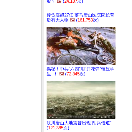
般？
🖼️
(
24,187
次)
传贪腐超27亿 落马唐山医院院长背
后有大人物
🖼️
(
161,753
次)
揭秘！中共“六四”用“开花弹”镇压学
生 ！
🖼️
(
72,845
次)
汶川唐山大地震皆出现“阴兵借道”
(
121,385
次)