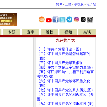
简体
-
正體
-
手机版
-
电子报
专题
寰宇
维权
视频
杂谈
九评共产党
【一】评共产党是什么（图）
【二】评中国共产党是怎样起家的
（图）
【三】评中国共产党暴政(图)
【四】评共产党是反宇宙的力量(图)
【五】评江泽民与中共相互利用迫害
法轮功(图)
【六】评中国共产党破坏民族文化
（图）
【七】评中国共产党的杀人历史(图)
【八】评中国共产党的邪教本质（多
图）
【九】评中国共产党的流氓本性 (图)