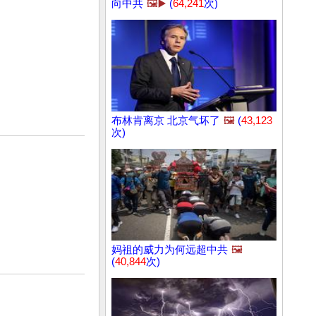
向中共
🖼️▶️
(
64,241
次)
布林肯离京 北京气坏了
🖼️
(
43,123
次)
妈祖的威力为何远超中共
🖼️
(
40,844
次)