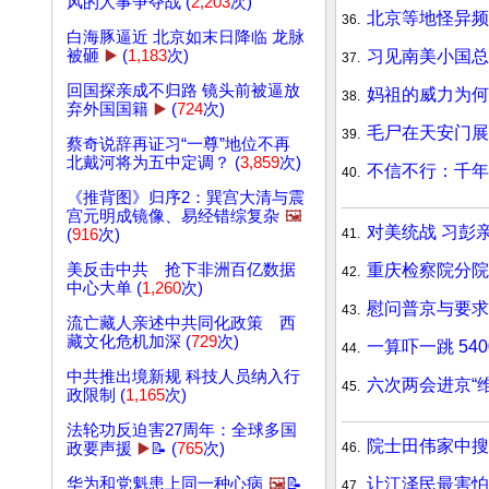
风的人事争夺战 (
2,203
次)
北京等地怪异频
36.
白海豚逼近 北京如末日降临 龙脉
习见南美小国总
被砸
▶️
(
1,183
次)
37.
回国探亲成不归路 镜头前被逼放
妈祖的威力为何
38.
弃外国国籍
▶️
(
724
次)
毛尸在天安门展
39.
蔡奇说辞再证习“一尊”地位不再
北戴河将为五中定调？ (
3,859
次)
不信不行：千年
40.
《推背图》归序2：巽宫大清与震
宫元明成镜像、易经错综复杂
🖼️
对美统战 习彭
41.
(
916
次)
重庆检察院分
美反击中共 抢下非洲百亿数据
42.
中心大单 (
1,260
次)
慰问普京与要求
43.
流亡藏人亲述中共同化政策 西
藏文化危机加深 (
729
次)
一算吓一跳 54
44.
中共推出境新规 科技人员纳入行
六次两会进京“
45.
政限制 (
1,165
次)
法轮功反迫害27周年：全球多国
院士田伟家中搜
46.
政要声援
▶️
📝 (
765
次)
让江泽民最害怕
华为和党魁患上同一种心病
🖼️
📝
47.