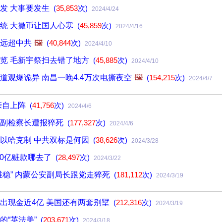
发 大事要发生
(
35,853
次)
2024/4/24
统 大撒币让国人心寒
(
45,859
次)
2024/4/16
远超中共
🖼️
(
40,844
次)
2024/4/10
览 毛新宇祭扫去错了地方
(
45,885
次)
2024/4/10
道观爆诡异 南昌一晚4.4万次电撕夜空
🖼️
(
154,215
次)
2024/4/7
亲自上阵
(
41,756
次)
2024/4/6
院副检察长遭报猝死
(
177,327
次)
2024/4/6
以哈克制 中共双标是何因
(
38,626
次)
2024/3/28
00亿赃款哪去了
(
28,497
次)
2024/3/22
维稳” 内蒙公安副局长跟党走猝死
(
181,112
次)
2024/3/19
出现金近4亿 美国还有两套别墅
(
212,316
次)
2024/3/19
的“英法美”
(
203,671
次)
2024/3/18