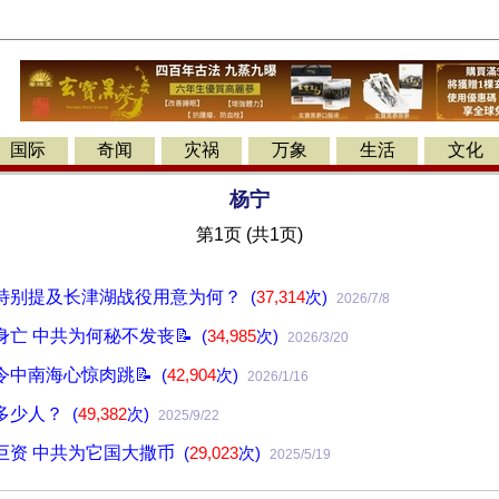
国际
奇闻
灾祸
万象
生活
文化
杨宁
第1页 (共1页)
特别提及长津湖战役用意为何？
(
37,314
次)
2026/7/8
身亡 中共为何秘不发丧📝
(
34,985
次)
2026/3/20
令中南海心惊肉跳📝
(
42,904
次)
2026/1/16
多少人？
(
49,382
次)
2025/9/22
巨资 中共为它国大撒币
(
29,023
次)
2025/5/19