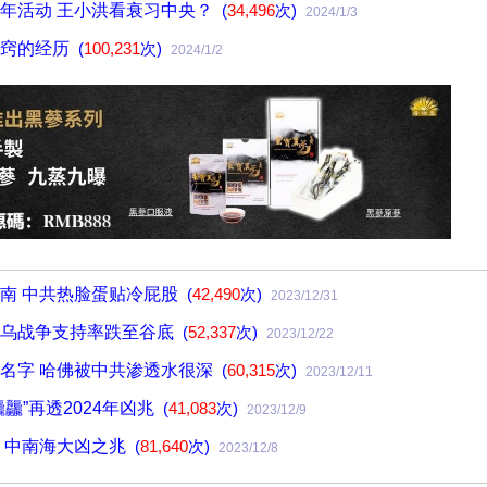
年活动 王小洪看衰习中央？
(
34,496
次)
2024/1/3
出窍的经历
(
100,231
次)
2024/1/2
南 中共热脸蛋贴冷屁股
(
42,490
次)
2023/12/31
俄乌战争支持率跌至谷底
(
52,337
次)
2023/12/22
名字 哈佛被中共渗透水很深
(
60,315
次)
2023/12/11
龘”再透2024年凶兆
(
41,083
次)
2023/12/9
 中南海大凶之兆
(
81,640
次)
2023/12/8