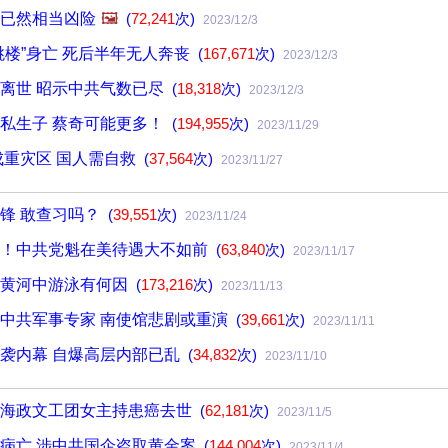
已然相当凶险
🖼️
(
72,241
次)
2023/12/3
跳楼”身亡 死后半年无人奔丧
(
167,671
次)
2023/12/3
离世 昭示中共气数已尽
(
18,318
次)
2023/12/3
私生子 蔡奇可能更多！
(
194,955
次)
2023/11/29
成重灾区 国人需自救
(
37,564
次)
2023/11/27
锋 敢查习吗？
(
39,551
次)
2023/11/24
见！中共党魁在美待遇大不如前
(
63,840
次)
2023/11/17
在黄河中游泳有何因
(
173,216
次)
2023/11/13
中共军事专家 南使馆悲剧或重演
(
39,661
次)
2023/11/11
袭内幕 自爆高层内部已乱
(
34,832
次)
2023/11/10
的海政文工团女主持患癌去世
(
62,181
次)
2023/11/5
病亡 涉中共国企盗取黄金案
(
144,004
次)
2023/11/4