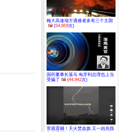
梅大高速塌方遇难者多有三个主因
🖼️
(
54,859
次)
国药董事长落马 匈牙利总理也上当
受骗了
🖼️
(
44,942
次)
景观震撼！天火焚血旗 又一凶兆指