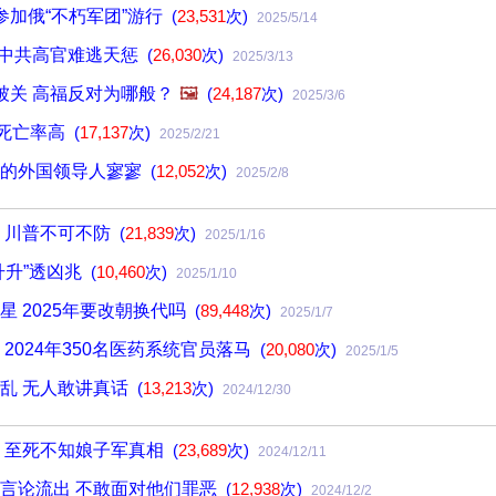
参加俄“不朽军团”游行
(
23,531
次)
2025/5/14
说中共高官难逃天惩
(
26,030
次)
2025/3/13
被关 高福反对为哪般？
🖼️
(
24,187
次)
2025/3/6
何死亡率高
(
17,137
次)
2025/2/21
会的外国领导人寥寥
(
12,052
次)
2025/2/8
 川普不可不防
(
21,839
次)
2025/1/16
升升”透凶兆
(
10,460
次)
2025/1/10
星 2025年要改朝换代吗
(
89,448
次)
2025/1/7
2024年350名医药系统官员落马
(
20,080
次)
2025/1/5
乱 无人敢讲真话
(
13,213
次)
2024/12/30
 至死不知娘子军真相
(
23,689
次)
2024/12/11
言论流出 不敢面对他们罪恶
(
12,938
次)
2024/12/2