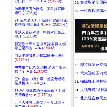
部门罚！罚！罚！📝 (
2,065
次)
突然取消全国跨
59.
涉助亲共宣传网络 美科技富豪
一位教授灵魂
60.
遭查 (
1,786
次)
7月底气象大乱！新疆冰雹成河 成
都变海 四川急泄洪
▶️
📝 (
2,875
次)
军演又否认对话 中共对日施压
现形 (
1,286
次)
新冠卷土重来急诊室挤爆 网友:病
毒总是不走
🖼️
📝 (
3,543
次)
习近平狂喊政治建军难掩心虚📝
(
3,176
次)
想拉拢哈萨克越
61.
中共量产DUV光刻机 芯片产业有
救了？
▶️
📝 (
1,979
次)
俄大选前国内
62.
五中全会10月引爆！整党背后暗
撤陈峰王健林等
63.
藏杀机
▶️
(
3,418
次)
央视春晚“龙行龘
64.
17级白海豚真的扑向华东？中国
灾情再恶化
▶️
(
1,770
次)
北京现血色天空
65.
五角大楼将上海交大和复旦纳入
黑名单 (
1,266
次)