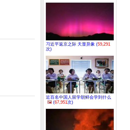
习近平返京之际 天显异象 (
59,291
次)
近百名中国人留学朝鲜会学到什么
🖼️
(
67,951
次)