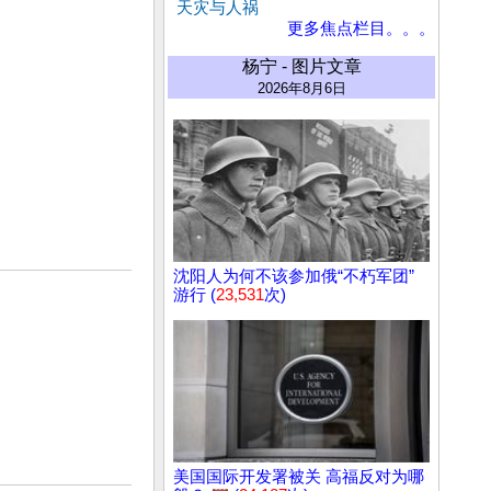
天灾与人祸
更多焦点栏目。。。
杨宁 - 图片文章
2026年8月6日
沈阳人为何不该参加俄“不朽军团”
游行 (
23,531
次)
美国国际开发署被关 高福反对为哪