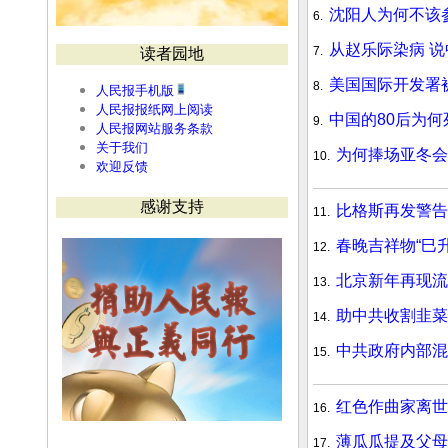
沈阳人为何不该
6.
从赵乐际染病 
7.
读者园地
美国国际开发署
8.
人民报手机版
人民报报纸网上阅读
中国的80后为
9.
人民报网站服务条款
关于我们
为何捧场亚冬
10.
欢迎反馈
感谢支持
比格斯再发警告
11.
春晚吉祥物“巳
12.
北京新年再现流
13.
助中共收割韭菜 
14.
中共政府内部混
15.
红色作曲家离世
16.
薄瓜瓜提及父母
17.