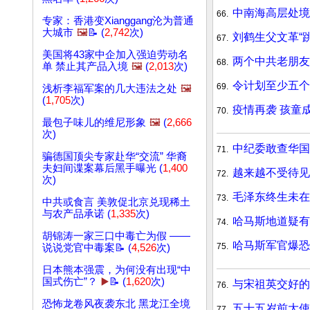
中南海高层处境
66.
专家：香港变Xianggang沦为普通
大城市
🖼️
📝 (
2,742
次)
刘鹤生父文革“
67.
美国将43家中企加入强迫劳动名
两个中共老朋友
68.
单 禁止其产品入境
🖼️
(
2,013
次)
令计划至少五个
69.
浅析李福军案的几大违法之处
🖼️
(
1,705
次)
疫情再袭 孩童
70.
最包子味儿的维尼形象
🖼️
(
2,666
次)
中纪委敢查华国
71.
骗德国顶尖专家赴华“交流” 华裔
夫妇间谍案幕后黑手曝光 (
1,400
越来越不受待
72.
次)
毛泽东终生未
73.
中共或食言 美敦促北京兑现稀土
与农产品承诺 (
1,335
次)
哈马斯地道疑有
74.
胡锦涛一家三口中毒亡为假 ——
哈马斯军官爆恐
75.
说说党官中毒案📝 (
4,526
次)
日本熊本强震，为何没有出现“中
国式伤亡”？
▶️
📝 (
1,620
次)
与宋祖英交好
76.
恐怖龙卷风夜袭东北 黑龙江全境
五十五岁前大使
77.