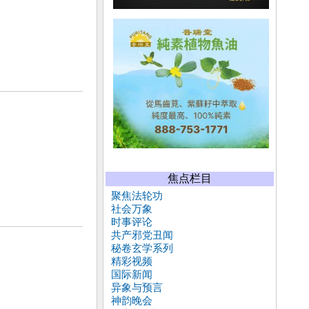
焦点栏目
聚焦法轮功
社会万象
时事评论
共产邪党丑闻
秘卷玄学系列
精彩视频
国际新闻
异象与预言
神韵晚会