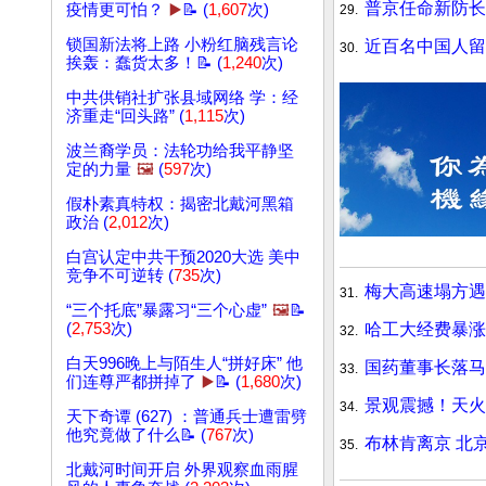
普京任命新防
疫情更可怕？
▶️
📝 (
1,607
次)
29.
锁国新法将上路 小粉红脑残言论
近百名中国人留
30.
挨轰：蠢货太多！📝 (
1,240
次)
中共供销社扩张县域网络 学：经
济重走“回头路” (
1,115
次)
波兰裔学员：法轮功给我平静坚
定的力量
🖼️
(
597
次)
假朴素真特权：揭密北戴河黑箱
政治 (
2,012
次)
白宫认定中共干预2020大选 美中
竞争不可逆转 (
735
次)
梅大高速塌方遇
31.
“三个托底”暴露习“三个心虚”
🖼️
📝
哈工大经费暴涨
(
2,753
次)
32.
白天996晚上与陌生人“拼好床” 他
国药董事长落马
33.
们连尊严都拼掉了
▶️
📝 (
1,680
次)
景观震撼！天火
34.
天下奇谭 (627) ：普通兵士遭雷劈
他究竟做了什么📝 (
767
次)
布林肯离京 北
35.
北戴河时间开启 外界观察血雨腥