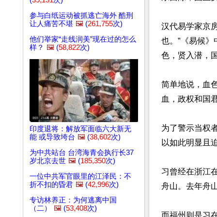
(
39,131
次)
参与白纸运动被抓逃亡海外 酷刑
让人痛苦不堪
🖼️
(
261,755
次)
汉代易学家京
他们举家“走线润美”现在过的怎么
也。”《易候》
样？
🖼️
(
58,822
次)
色，贤入潜，国
简单地说，血
血，政权和国君
为了警示当权
印度退将：解放军面临六大新无
能 或导致垮台
🖼️
(
38,602
次)
以如此明显且迫
为中共站台 台湾海青会执行长37
岁北京去世
🖼️
(
185,350
次)
习曾经在浙江在
一位中共军官眼里的江泽民：不
折不扣的昏君
🖼️
(
42,996
次)
舟山。去年舟山
专访林养正：为何逃离中国
（二）
🖼️
(
53,408
次)
而福州则是习在