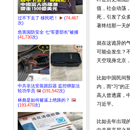
值，社会动荡
死，引发了众
过不下去了 移民吧！
▶️
(
74,467
次)
著终结那一天的
危害国防安全 七“军委部长”被捕
(
41,730
次)
就在这诡异的
可能会发生？
天空现身北京，
比如中国民间预
中共非法安装跟踪器 监控绑架法
内，而“习”的
轮功学员
🖼️
(
191,542
次)
高人曾透露，
林彪是如何被逼上绝路的？
🖼️
习近平。

(
193,470
次)
比如去年出现