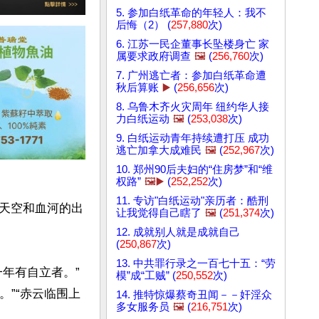
5. 参加白纸革命的年轻人：我不
后悔（2） (
257,880
次)
6. 江苏一民企董事长坠楼身亡 家
属要求政府调查
🖼️
(
256,760
次)
7. 广州逃亡者：参加白纸革命遭
秋后算账
▶️
(
256,656
次)
8. 乌鲁木齐火灾周年 纽约华人接
力白纸运动
🖼️
(
253,038
次)
9. 白纸运动青年持续遭打压 成功
逃亡加拿大成难民
🖼️
(
252,967
次)
10. 郑州90后夫妇的“住房梦”和“维
权路”
🖼️▶️
(
252,252
次)
11. 专访"白纸运动"亲历者：酷刑
天空和血河的出
让我觉得自己瞎了
🖼️
(
251,374
次)
12. 成就别人就是成就自己
(
250,867
次)
13. 中共罪行录之一百七十五：“劳
年有自立者。”
模”成“工贼” (
250,552
次)
。”“赤云临围上
14. 推特惊爆蔡奇丑闻－－奸淫众
多女服务员
🖼️
(
216,751
次)