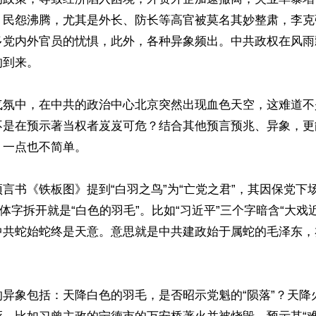
，民怨沸腾，尤其是外长、防长等高官被莫名其妙整肃，李克
多党内外官员的忧惧，此外，各种异象频出。中共政权在风雨
到来。

气氛中，在中共的政治中心北京突然出现血色天空，这难道不
不是在预示著当权者岌岌可危？结合其他预言预兆、异象，更
一点也不简单。

言书《铁板图》提到“白羽之鸟”为“亡党之君”，其因保党下
正体字拆开就是“白色的羽毛”。比如“习近平”三个字暗含“大戏
中共蛇始蛇终是天意。意思就是中共建政始于属蛇的毛泽东，
的异象包括：天降白色的羽毛，是否昭示党魁的“陨落”？天降