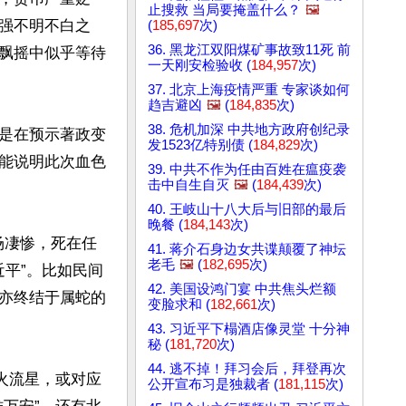
止搜救 当局要掩盖什么？
🖼️
强不明不白之
(
185,697
次)
36. 黑龙江双阳煤矿事故致11死 前
飘摇中似乎等待
一天刚安检验收 (
184,957
次)
37. 北京上海疫情严重 专家谈如何
趋吉避凶
🖼️
(
184,835
次)
38. 危机加深 中共地方政府创纪录
是在预示著政变
发1523亿特别债 (
184,829
次)
能说明此次血色
39. 中共不作为任由百姓在瘟疫袭
击中自生自灭
🖼️
(
184,439
次)
40. 王岐山十八大后与旧部的最后
晚餐 (
184,143
次)
场凄惨，死在任
41. 蒋介石身边女共谍颠覆了神坛
老毛
🖼️
(
182,695
次)
近平”。比如民间
42. 美国设鸿门宴 中共焦头烂额
亦终结于属蛇的
变脸求和 (
182,661
次)
43. 习近平下榻酒店像灵堂 十分神
秘 (
181,720
次)
44. 逃不掉！拜习会后，拜登再次
火流星，或对应
公开宣布习是独裁者 (
181,115
次)