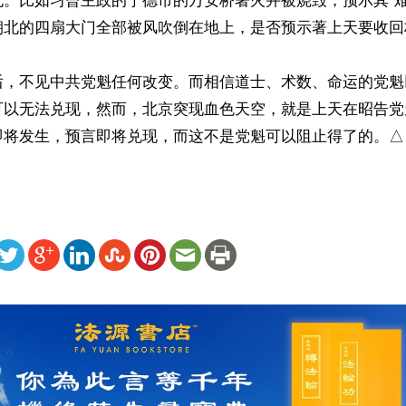
死。比如习曾主政的宁德市的万安桥著火并被烧毁，预示其“难
朝北的四扇大门全部被风吹倒在地上，是否预示著上天要收回权
后，不见中共党魁任何改变。而相信道士、术数、命运的党魁
可以无法兑现，然而，北京突现血色天空，就是上天在昭告党
即将发生，预言即将兑现，而这不是党魁可以阻止得了的。△
ww.renminbao.com/rmb/articles/2023/12/3/79074.html