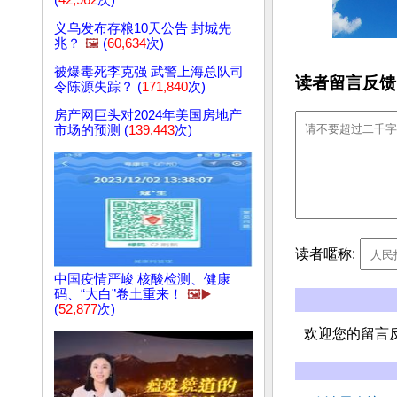
(
42,962
次)
义乌发布存粮10天公告 封城先
兆？
🖼️
(
60,634
次)
被爆毒死李克强 武警上海总队司
读者留言反馈
令陈源失踪？ (
171,840
次)
房产网巨头对2024年美国房地产
市场的预测 (
139,443
次)
读者暱称:
中国疫情严峻 核酸检测、健康
码、“大白”卷土重来！
🖼️▶️
(
52,877
次)
欢迎您的留言