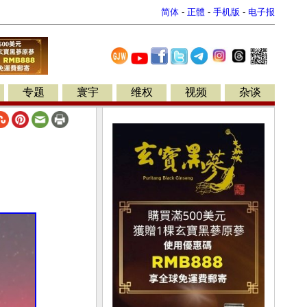
简体
-
正體
-
手机版
-
电子报
专题
寰宇
维权
视频
杂谈