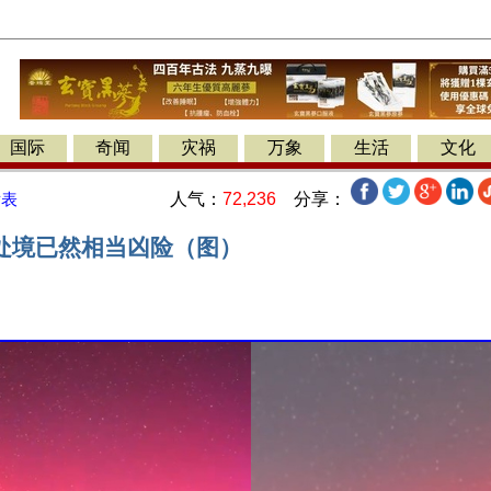
国际
奇闻
灾祸
万象
生活
文化
人气：
72,236
分享：
发表
处境已然相当凶险（图）