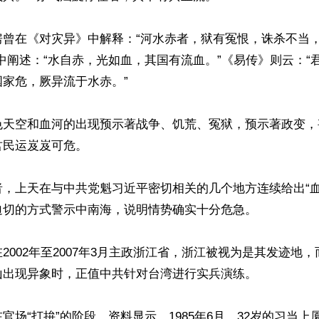
房曾在《对灾异》中解释：“河水赤者，狱有冤恨，诛杀不当
中阐述：“水自赤，光如血，其国有流血。”《易传》则云：“
家危，厥异流于水赤。”

色天空和血河的出现预示著战争、饥荒、冤狱，预示著政变，
民运岌岌可危。

者，上天在与中共党魁习近平密切相关的几个地方连续给出“血
切的方式警示中南海，说明情势确实十分危急。

2002年至2007年3月主政浙江省，浙江被视为是其发迹地
出现异象时，正值中共针对台湾进行实兵演练。

官场“打拚”的阶段。资料显示，1985年6月，32岁的习当