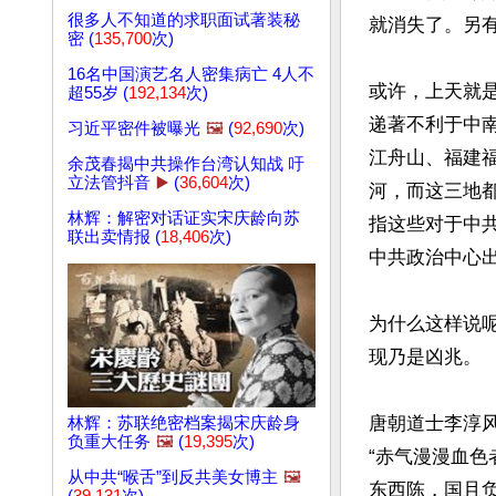
很多人不知道的求职面试著装秘
就消失了。另有
密 (
135,700
次)
16名中国演艺名人密集病亡 4人不
或许，上天就是
超55岁 (
192,134
次)
递著不利于中
习近平密件被曝光
🖼️
(
92,690
次)
江舟山、福建
余茂春揭中共操作台湾认知战 吁
立法管抖音
▶️
(
36,604
次)
河，而这三地
林辉：解密对话证实宋庆龄向苏
指这些对于中
联出卖情报 (
18,406
次)
中共政治中心出
为什么这样说
现乃是凶兆。

唐朝道士李淳
林辉：苏联绝密档案揭宋庆龄身
负重大任务
🖼️
(
19,395
次)
“赤气漫漫血色
从中共“喉舌”到反共美女博主
🖼️
东西陈，国且负