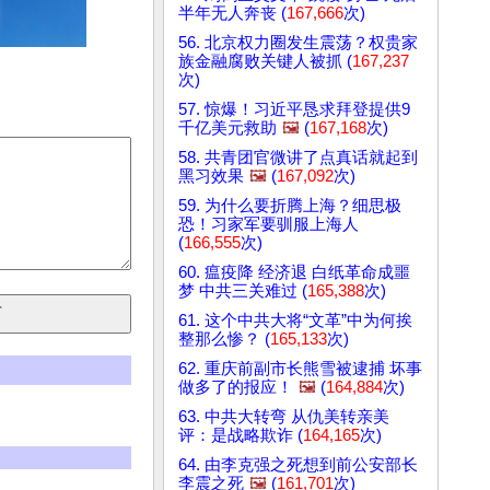
半年无人奔丧 (
167,666
次)
56. 北京权力圈发生震荡？权贵家
族金融腐败关键人被抓 (
167,237
次)
57. 惊爆！习近平恳求拜登提供9
千亿美元救助
🖼️
(
167,168
次)
58. 共青团官微讲了点真话就起到
黑习效果
🖼️
(
167,092
次)
59. 为什么要折腾上海？细思极
恐！习家军要驯服上海人
(
166,555
次)
60. 瘟疫降 经济退 白纸革命成噩
梦 中共三关难过 (
165,388
次)
61. 这个中共大将“文革”中为何挨
整那么惨？ (
165,133
次)
62. 重庆前副市长熊雪被逮捕 坏事
做多了的报应！
🖼️
(
164,884
次)
63. 中共大转弯 从仇美转亲美
评：是战略欺诈 (
164,165
次)
64. 由李克强之死想到前公安部长
李震之死
🖼️
(
161,701
次)