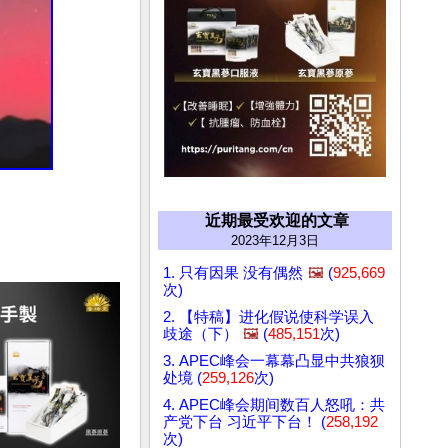
近期最受欢迎的文章
2023年12月3日
1. 只有因果 没有偶然
🖼️
(
925,669
次)
2. 【特稿】进化假说使科学误入
歧途（下）
🖼️
(
485,151
次)
3. APEC峰会一幕幕凸显中共狼狈
处境 (
259,126
次)
4. APEC峰会期间数百人怒吼：共
产党下台 习近平下台！ (
258,192
次)