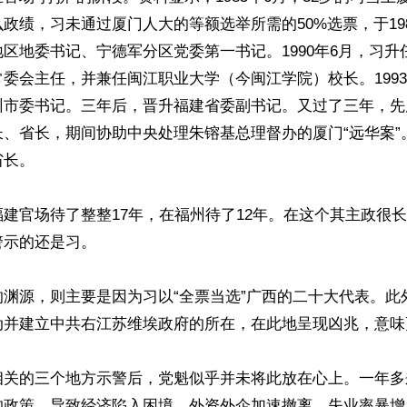
政绩，习未通过厦门人大的等额选举所需的50%选票，于19
区地委书记、宁德军分区党委第一书记。1990年6月，习升
委会主任，并兼任闽江职业大学（今闽江学院）校长。199
州市委书记。三年后，晋升福建省委副书记。又过了三年，先
、省长，期间协助中央处理朱镕基总理督办的厦门“远华案”。
长。

建官场待了整整17年，在福州待了12年。在这个其主政很
示的还是习。

的渊源，则主要是因为习以“全票当选”广西的二十大代表。此
动并建立中共右江苏维埃政府的所在，在此地呈现凶兆，意味
相关的三个地方示警后，党魁似乎并未将此放在心上。一年多
的政策，导致经济陷入困境，外资外企加速撤离，失业率暴增