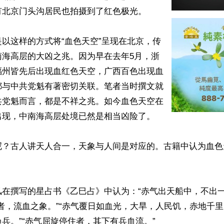
北京门头沟居民也拍摄到了红色极光。

以这样的方式将“血色天空”呈现在北京，传
南海高层的大凶之兆。因为早在去年5月，浙
福州皆先后出现血红色天空，广西百色出现血
都与中共党魁有著密切关联。笔者当时撰文就
共党魁而言，都是不祥之兆。如今血色天空在
现，中南海高层处境已然是相当凶险了。

呢？古人讲天人合一，天象与人间是对应的。古籍中认为血色
风在撰写的星占书《乙巳占》中认为：“赤气出天船中，不出一
者，流血之象。”“赤气覆日如血光，大旱，人民饥，赤地千里
兵。”“赤气屈旋停住者，其下有兵血流。”
