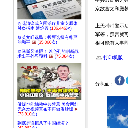
中共最高层之
京故宫太和殿
连花清瘟或入围治疗儿童支原体
上天种种警示
肺炎指南 遭炮轰 (
186,446
次)
军等，预言就
蔡英文吁选民：投票选择有尊严
的和平
🖼️
(
35,066
次)
很可能有大事
文章网址: http://w
哈马斯又演砸了 以色列的创新战
术出乎外界预料
🖼️
(
75,984
次)
打印机版
分享至：
做饭也能触动中共禁忌 美食网红
无奈发视频宣布不再做蛋炒饭
▶️
(
73,910
次)
到底是谁扼杀了中国经济？