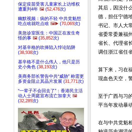
保定疫苗受害儿童家长上访维权
其后，因没什么
遭重判4年
🖼️
(
52,476
次)
德，担任宁德地
幽默视频：病的不轻 中共党魁想
吃点啥就吃点啥
🖼️▶️
(
70,069
次)
书记、市人大常
美急诊室医生：中国正在发生奇
省委常委兼福
怪的事
🖼️
(
35,852
次)
省长、代理省长
对基辛格的吹捧陷入悖论陷阱
调任浙江省任省
(
38,938
次)
基辛格不是什么伟人，他只是历
史小角色 (
38,193
次)
算下来，习在福
美商务部长警告中共“威胁” 称需更
现血色天空，警
多资金阻止其晶片发展 (
31,771
次)
“一辈子不会回去了”：香港民主活
至于广西与习
动人士周庭宣布流亡加拿大
🖼️
(
32,289
次)
平当年发动暴
在与中共党魁
种逆历史潮流