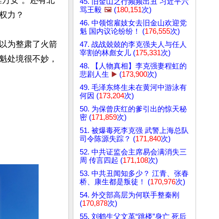
万安”。还有北
45. 旧金山之行频频出丑 习近平六
骂王毅
🖼️
(
180,151
次)
力？

46. 中领馆雇妓女去旧金山欢迎党
魁 国内议论纷纷！ (
176,555
次)
以为整肃了火箭
47. 战战兢兢的李克强夫人与任人
宰割的林彪女儿 (
175,331
次)
魁处境很不妙，
48. 【人物真相】李克强妻程虹的
悲剧人生
▶️
(
173,900
次)
49. 毛泽东终生未在黄河中游泳有
何因 (
173,204
次)
50. 为保曾庆红的爹引出的惊天秘
密 (
171,859
次)
51. 被爆毒死李克强 武警上海总队
司令陈源失踪？ (
171,840
次)
52. 中共证监会主席易会满消失三
周 传言四起 (
171,108
次)
53. 中共丑闻知多少？ 江青、张春
桥、康生都是叛徒！ (
170,976
次)
54. 外交部高层为何联手整秦刚
(
170,878
次)
55. 刘鹤生父文革“跳楼”身亡 死后