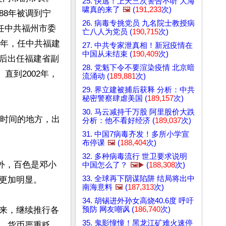
25. 快逃！上天三次警告不听 大海
啸真的来了
🖼️
(
191,233
次)
88年被调到宁
26. 病毒专挑党员 九名院士教授病
任中共福州市委
亡八人为党员 (
190,715
次)
3年，任中共福建
27. 中共专家泄真相！新冠疫情在
中国从未结束 (
190,409
次)
后出任福建省副
28. 党魁下令不要渲染疫情 北京暗
直到2002年，
流涌动 (
189,881
次)
29. 界立建被捕后获释 分析：中共
秘密警察肆虐美国 (
189,157
次)
30. 马云减持千万股 阿里股价大跌
长时间的地方，出
分析：他不看好经济 (
189,037
次)
31. 中国7病毒齐发！多所小学宣
布停课
🖼️
(
188,404
次)
32. 多种病毒流行 世卫要求说明
外，百色是邓小
中国怎么了？
🖼️▶️
(
188,308
次)
33. 全球再下阴谋陷阱 结局将出中
更加明显。

南海意料
🖼️
(
187,313
次)
34. 胡锡进外孙女高烧40.6度 呼吁
预防 网友嘲讽 (
186,740
次)
来，继续推行各
35. 鬼影憧憧！黑龙江矿难火速停
，货币严重贬