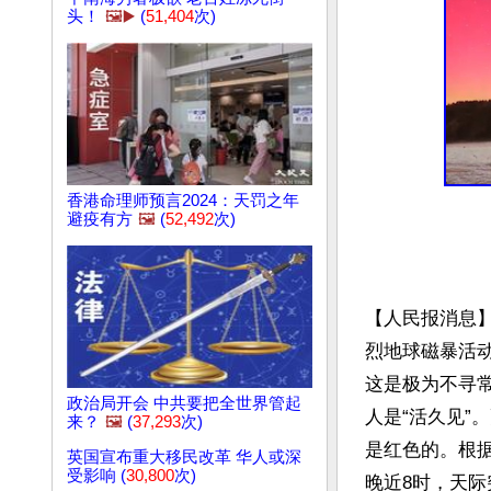
头！
🖼️▶️
(
51,404
次)
香港命理师预言2024：天罚之年
避疫有方
🖼️
(
52,492
次)
【人民报消息】
烈地球磁暴活
这是极为不寻
政治局开会 中共要把全世界管起
人是“活久见”
来？
🖼️
(
37,293
次)
是红色的。根
英国宣布重大移民改革 华人或深
受影响 (
30,800
次)
晚近8时，天