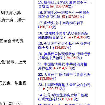
15. 杭州亚运已报大凶 网友不幸一
语成谶
🖼️
(
205,098
次)
，则致河水赤
16. 湖南学校一班级学生一夜间全
部发烧 引热议
🖼️
(
197,032
次)
君湎于酒，淫于
17. 疫情失控 中南海彻底躺平
(
196,700
次)
18. “烂尾楼小夫妻”从欣喜到绝望
融创的后台是谁？
🖼️
(
194,965
次)
甚至会出现流
19. 令计划至少五个私生子 蔡奇可
能更多！ (
194,927
次)
20. 验孕棒里惊现求救信 德媒纪录
片聚焦中共监狱 (
194,851
次)
色”警示。上天
21. 中国疫情爆发 中共封锁真相
外界担忧
▶️
(
194,510
次)
22. 大量死亡 疫情成中共最高机密
(
193,869
次)
，而其也非常重视
23. 中国疫情再起 大量民众白肺死
亡
▶️
(
192,771
次)
24. 江苏8岁童染肺炎后脑干梗死
出现大血栓块 (
191,691
次)
上厦门市副市长。