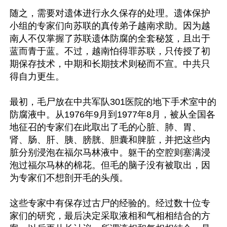
随之，需要对遗体进行永久保存的处理。遗体保护
小组的专家们向苏联的真传弟子越南求助。因为越
南人不仅掌握了苏联遗体防腐的全套秘笈，且出于
蓝而青于蓝。不过，越南怕得罪苏联，只传授了初
期保存技术，中期和长期技术则秘而不宣。中共只
得自力更生。

最初，毛尸放在中共军队301医院的地下手术室中的
防腐液中。从1976年9月到1977年8月，被从全国各
地征召的专家们在此取出了毛的心脏、肺、胃、
肾、肠、肝、胰、膀胱、胆囊和脾脏，并把这些内
脏分别浸泡在福尔马林液中。躯干的空腔则塞满浸
泡过福尔马林的棉花。但毛的脑子没有被取出，因
为专家们不想剖开毛的头颅。

这些专家中有保存过古尸的经验的。经过数十位专
家们的研究，最后决定采取液相和气相相结合的方