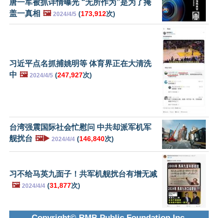
唐一军被抓详情曝光 “无所作为”是为了掩
盖一真相
🖼️
(
173,912
次)
2024/4/5
习近平点名抓捕姚明等 体育界正在大清洗
中
🖼️
(
247,927
次)
2024/4/5
台湾强震国际社会忙慰问 中共却派军机军
舰扰台
🖼️▶️
(
146,840
次)
2024/4/4
习不给马英九面子！共军机舰扰台有增无减
🖼️
(
31,877
次)
2024/4/4
Copyright© RMB Public Foundation Inc.