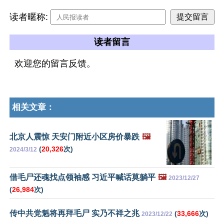
读者暱称:
读者留言
欢迎您的留言反馈。
相关文章：
北京人震惊 天安门附近小区房价暴跌
🖼️
(
20,326
次)
2024/3/12
借毛尸还魂找点领袖感 习近平喊话莫躺平
🖼️
2023/12/27
(
26,984
次)
传中共党魁将再拜毛尸 实乃不祥之兆
(
33,666
次)
2023/12/22