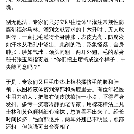
晚。

别无他法，专家们只好立即往遗体里灌注常规性防
腐剂福尔马林。灌到文献要求的十六升时，无人敢
叫停，一直把毛灌得全身肿胀，表皮光亮，防腐液
如汗水从毛孔中渗出。此刻的毛，形象怪诞，全身
肿胀，脸如气球，颈头同粗，两耳外翘。毛的贴身
秘书张玉凤指责道：“你们把主席搞成这个样子，中
央能同意吗？”

于是，专家们又用毛巾垫上棉花揉挤毛的脸和脖
颈，试图将液体挤到深部和胸腔里去。有位年轻医
生用力稍大，把脸右侧皮肤擦掉一小块，吓得浑身
发抖。多亏一沉著冷静的老专家，用棉花棒沾上凡
士林和黄色颜料细心涂抹，总算看不出来了。经长
时间揉挤，毛面部退肿，两耳外翘已不明显，颈部
还粗。但勉强可出台亮相了。
