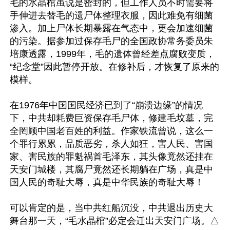
毛的水晶棺虽说是密封的，但工作人员不时需要将
手伸进去替毛的遗尸体整理衣服，因此难免有细菌
渗入。加上尸体长期暴露在气态中，更会加速细菌
的污染。据参加过保存毛尸的全国政协常务委员朱
培康透露，1999年，毛的遗体曾经差点腐败变质，
“纪念堂”因此暂停开放。在修补后，才恢复了原来的
模样。

在1976年中国国民经济已到了“崩溃边缘”的情况
下，中共却耗费巨资保存毛尸体，修建毛坟墓，完
全罔顾中国老百姓的利益。作家铁流曾说，这么一
个罪行累累，品质恶劣，杀人如狂，害人民、害国
家、害民族的罪魁祸首毛泽东，其头像竟然还挂在
天安门城楼，其腐尸竟然还长期躺在广场，真是中
国人民的奇耻大辱，真是中华民族的奇耻大辱！

可以肯定的是，当中共红船沉没，中共退出历史大
舞台那一天，“毛水晶棺”必定会迁出天安门广场。△
