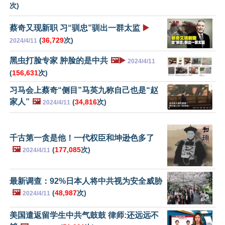
次)
蔡奇又现新职 习“驯忠”驯出一群太监
▶️
(
36,729
次)
2024/4/11
黑虫打脸专家 肿脸的是中共
🖼️▶️
2024/4/11
(
156,631
次)
习马会上蔡奇“侧目”马英九称自己也是“赵
家人”
🖼️
(
34,816
次)
2024/4/11
千古第一贪是他！一代权臣和坤逊色多了
🖼️
(
177,085
次)
2024/4/11
最新调查：92%日本人将中共视为安全威胁
🖼️
(
48,987
次)
2024/4/11
美国遣返留学生中共气鼓鼓 律师:还远远不