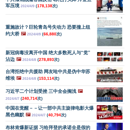
军压境
(
178,138
次)
2024/4/9
重施故计？巨轮青岛号失动力 恐要撞上纽
约大桥
🖼️
(
66,880
次)
2024/4/9
新冠病毒没离开中国 绝大多数死人与“党”
沾边
🖼️
(
278,893
次)
2024/4/8
台湾拒绝中共援助 网友呛中共是伪中华苏
维埃
🖼️
(
153,114
次)
2024/4/8
习近平二个计划受挫 三中全会搁浅
🖼️
(
240,714
次)
2024/4/7
中国在觉醒－－让一部中共主旋律电影大爆
黑色幽默
🖼️
(
40,794
次)
2024/4/7
布林肯爆新证据 习给拜登的承诺全是假的