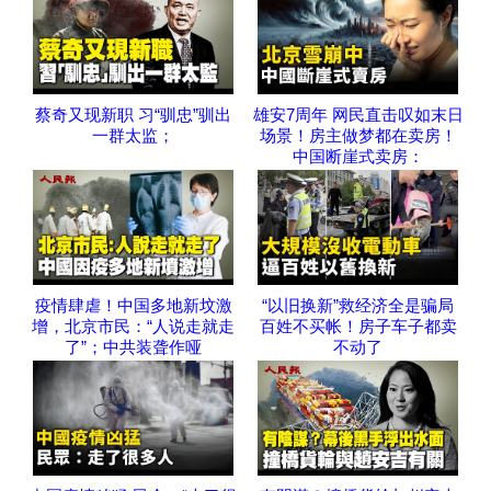
蔡奇又现新职 习“驯忠”驯出
雄安7周年 网民直击叹如末日
一群太监；
场景！房主做梦都在卖房！
中国断崖式卖房：
疫情肆虐！中国多地新坟激
“以旧换新”救经济全是骗局
增，北京市民：“人说走就走
百姓不买帐！房子车子都卖
了”；中共装聋作哑
不动了