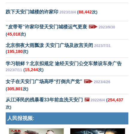
跌下天安门城楼的许家印
(
88,442
次)
2023/10/4
“皮带哥”许家印登天安门城楼运气更衰
🖼️▶️
2023/9/30
(
45,018
次)
北京彻夜大雨瓢泼 天安门广场及故宫关闭
2023/7/31
(
195,180
次)
学习朝鲜？北京拟规定 途经天安门公交车禁设车身广告
(
15,244
次)
2023/7/11
女子在天安门广场高呼“打倒共产党”
🖼️▶️
2023/4/26
(
305,801
次)
从江泽民的残暴看33年前血洗天安门
🖼️
(
254,437
2022/6/4
次)
人民报视频: