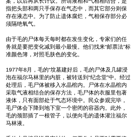
案，以后再从长计议。所谓液相和气相相结合，是
指把头部和两只手保存在气态中，而其它部分则保
存在液态中。为了防止遗体腐烂，气相保存部分必
须隔绝氧气。

由于毛的尸体每天每时都在发生变化，专家们的任
务就是要把变化减到最小最慢。他们找来“邮票法”标
准颜色簿，对照毛肤色的变化。

1977年8月，毛的“坟墓建好后，毛的尸体及几罐浸
泡在福尔马林里的内脏，被转送到“纪念堂”中。经过
处理后，毛尸体被移入水晶棺内。尸体在水晶棺内
采取气液相结合的保存方法，毛尸体的衣服里包著
液体，只有面部处于气态环境中。民众参观完毕，
毛尸体会下降到地下室一个密闭的容器内。此外，
毛的颈部插了一根管子，以便向毛的遗体灌注福尔
马林液。
