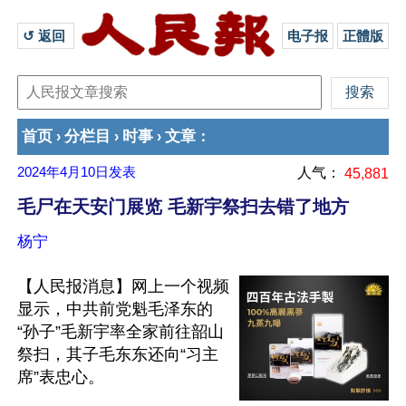
↺ 返回 
电子报
正體版
首页
分栏目
时事
文章
›
›
›
：
2024年4月10日
发表
人气：
45,881
毛尸在天安门展览 毛新宇祭扫去错了地方
杨宁
【人民报消息】网上一个视频
显示，中共前党魁毛泽东的
“孙子”毛新宇率全家前往韶山
祭扫，其子毛东东还向“习主
席”表忠心。
