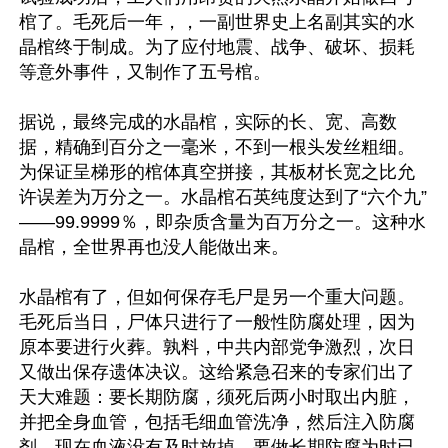
棺了。毛死后一年，，一副世界史上名副其实的水
晶棺终于制成。为了应付地震、战争、破坏、损耗
等意外事件，又制作了五号棺。

据说，最终完成的水晶棺，实际的长、宽、高数
据，精确到百分之一毫米，不到一根头发丝粗细。
为保证呈梯形的棺体真空拼接，其板材长宽之比允
许误差为万分之一。水晶棺石英纯度达到了“六个九”
——99.9999％，即杂质含量为百万分之一。这种水
晶棺，全世界再也没人能做出来。

水晶棺有了，但如何保存毛尸是另一个重大问题。
毛死后当日，尸体只进行了一般性防腐处理，因为
原本要进行火葬。孰料，中共内部党争激烈，次日
又做出保存遗体决议。这给紧急召来的专家们出了
天大难题：要长期防腐，须死后两小时取出内脏，
并把全身血管，包括毛细血管洗净，然后注入防腐
剂。现在血液没有及时放掉，要做长期防腐为时已