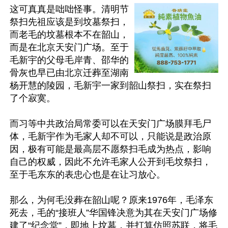
这可真真是咄咄怪事。清明节
祭扫先祖应该是到坟墓祭扫，
而老毛的坟墓根本不在韶山，
而是在北京天安门广场。至于
毛新宇的父母毛岸青、邵华的
骨灰也早已由北京迁葬至湖南
杨开慧的陵园，毛新宇一家到韶山祭扫，实在祭扫
了个寂寞。

而习等中共政治局常委可以在天安门广场膜拜毛尸
体，毛新宇作为毛家人却不可以，只能说是政治原
因，极有可能是最高层不愿祭扫毛成为热点，影响
自己的权威，因此不允许毛家人公开到毛坟祭扫，
至于毛东东的表忠心也是在让习放心。

那么，为何毛没葬在韶山呢？原来1976年，毛泽东
死去，毛的“接班人”华国锋决意为其在天安门广场修
建了“纪念堂”，即地上坟墓，并打算仿照苏联，将毛