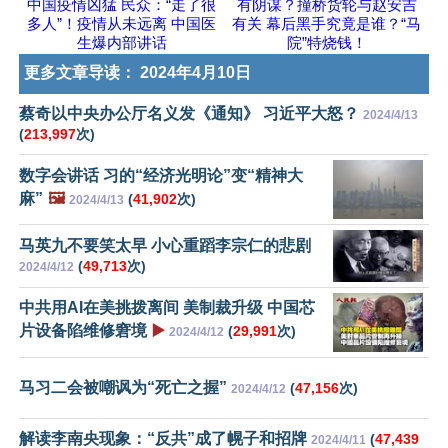
中国疫情凶猛 民众：“走了很
有阴谋？撞桥货轮与赵安吉
多人”！疫情从未远离 中国医
有关 幕后黑手究竟是谁？“马
生爆内部讲话
院”特烧钱！
更多文章导读：
2024年4月10日
蔡奇以中央办公厅名义发《通知》 习近平大怒？
2024/4/13
(
213,997
次)
数字会讲话 习的“经济光明论”变“精神大
麻”
🖼️
(
41,902
次)
2024/4/13
马英九不要笑太早 小心重蹈李宗仁的悲剧
(
49,713
次)
2024/4/12
中共用AI在美挑拨离间 美制裁升级 中国芯
片设备陷维修窘境
▶️
(
29,991
次)
2024/4/12
马习二会被嘲讽为“死亡之握”
(
47,156
次)
2024/4/12
解读李南央现象：“反共”成了幌子和招牌
(
47,439
2024/4/11