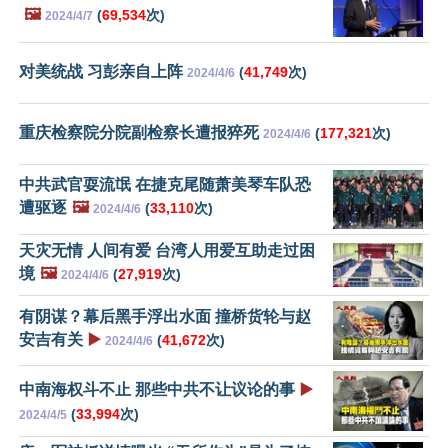
🖼️
(
69,534
次)
2024/4/7
对美统战 习彭亲自上阵
(
41,749
次)
2024/4/6
重庆检察院分院副检察长遭报猝死
(
177,321
次)
2024/4/6
中共武官耍流氓 在捷克尾随萧美琴车队恐
遭驱逐
🖼️
(
33,110
次)
2024/4/6
天灾无情 人间有爱 台湾人用爱互助走过困
境
🖼️
(
27,919
次)
2024/4/6
有阴谋？幕后黑手浮出水面 撞桥货轮与赵
安吉有关
▶️
(
41,672
次)
2024/4/6
中南海权斗不止 那些中共不让议论的事
▶️
(
33,994
次)
2024/4/5