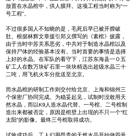
放置在水晶棺中，供人膜拜。这项工程当时称为“一
号工程”。

不过很多国人不知晓的是，毛死后早已被开膛破
肚。根据林辉文章援引郑义撰写的《素棺》披露，
由于当时中苏关系恶劣，中共对于制造水晶棺以及
保持尸体的经验基本没有。当时首要的事情是选择
上好的水晶。在军队的看守下，江苏东海县一Ｏ五
矿工人在数万块矿石里一块块精选出超级水晶三十
二吨，用飞机火车分批送至北京。

而水晶棺的研制工作则交付给北京、上海和锦州三
个保密厂协同完成。为稳妥起见，试制时没敢用天
然水晶，而以K9人造水晶代替。一号棺、二号棺制
造出来都被否定，原因是棺壁上出现的不只一个“红
太阳”的影像。最终三号棺取得成功。

试验成功后，工人们用昂贵的天然水晶开始做四号