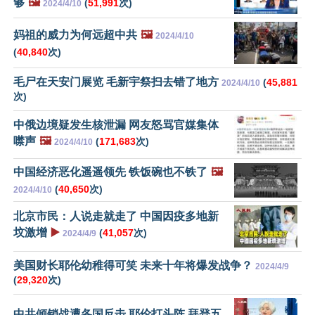
够
🖼️
(
51,991
次)
2024/4/10
妈祖的威力为何远超中共
🖼️
2024/4/10
(
40,840
次)
毛尸在天安门展览 毛新宇祭扫去错了地方
(
45,881
2024/4/10
次)
中俄边境疑发生核泄漏 网友怒骂官媒集体
噤声
🖼️
(
171,683
次)
2024/4/10
中国经济恶化遥遥领先 铁饭碗也不铁了
🖼️
(
40,650
次)
2024/4/10
北京市民：人说走就走了 中国因疫多地新
坟激增
▶️
(
41,057
次)
2024/4/9
美国财长耶伦幼稚得可笑 未来十年将爆发战争？
2024/4/9
(
29,320
次)
中共倾销战遭各国反击 耶伦打头阵 拜登五