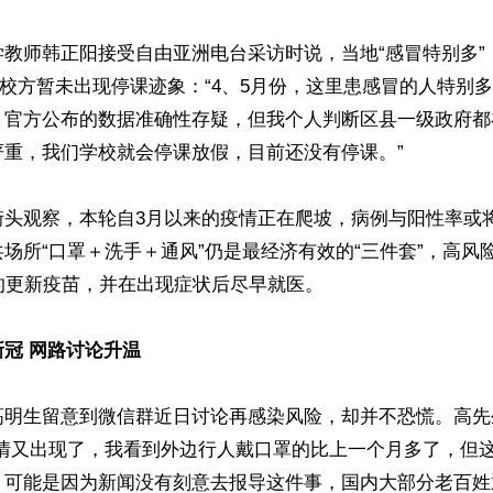
学教师韩正阳接受自由亚洲电台采访时说，当地“感冒特别多”
但校方暂未出现停课迹象：“4、5月份，这里患感冒的人特别
。官方公布的数据准确性存疑，但我个人判断区县一级政府都
重，我们学校就会停课放假，目前还没有停课。”

街头观察，本轮自3月以来的疫情正在爬坡，病例与阳性率或
场所“口罩＋洗手＋通风”仍是最经济有效的“三件套”，高风
株的更新疫苗，并在出现症状后尽早就医。

冠 网路讨论升温
高明生留意到微信群近日讨论再感染风险，却并不恐慌。高先
疫情又出现了，我看到外边行人戴口罩的比上一个月多了，但
，可能是因为新闻没有刻意去报导这件事，国内大部分老百姓