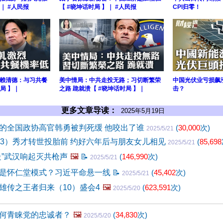
｜ #人民报
【 #晓坤话时局 】｜ #人民报
CPI归零！
赖清德：与习共餐
美中情局：中共走投无路；习切断繁荣
中国光伏业亏损飙
局 】｜
之路 跪就溃【 #晓坤话时局 】｜
击？
更多文章导读：
2025年5月19日
的全国政协高官韩勇被判死缓 他咬出了谁
(
30,000
次)
2025/5/21
63）秀才转世投胎前 约好六年后与朋友女儿相见
(
85,698
2025/5/21
走”武汉响起灭共枪声
🖼️
📝
(
146,990
次)
2025/5/21
是怀仁堂模式？习近平命悬一线
📝
(
45,402
次)
2025/5/21
雄传之王者归来（10）盛会4
🖼️
(
623,591
次)
2025/5/20
何青睐党的忠诚者？
🖼️
(
34,830
次)
2025/5/20