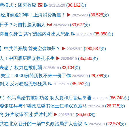
新模式：团灭效应
🖼️
📝
(
36,162
次)
2025/5/20
 经济倒退20年！上海消费断崖！
▶️
(
86,528
次)
2025/5/20
日子？习自打脸又骗人
🖼️
(
33,627
次)
2025/5/20
将自杀身亡 共军残酷内斗出人想象
📝
(
35,858
次)
2025/5/19
】中共若开战 首先空袭加州？
▶️
(
290,537
次)
2025/5/19
人！中国底层民众挣扎求生
▶️
(
85,530
次)
2025/5/19
表忠了 权力也被削弱
(
33,104
次)
2025/5/19
生失业：8000份简历换不来一份工作
(
29,799
次)
2025/5/19
倒戈 反习卷起无极狂风
📝
(
45,452
次)
2025/5/19
59）代写离婚书被削功名 劝人复和后官运亨通
(
86,748
次
2025/5/19
委张红兵与军委政法委书记王仁华双双落马
(
26,715
次)
2025/5/18
冬 好片政审不过 烂片扎堆
▶️
(
86,560
次)
2025/5/18
共在北京召开的一场中央政治局扩大会议
📝
(
22,974
次)
2025/5/18