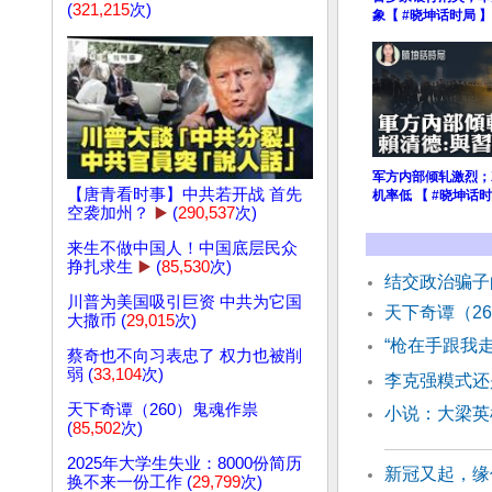
(
321,215
次)
象【 #晓坤话时局 】
军方内部倾轧激烈；
【唐青看时事】中共若开战 首先
机率低 【 #晓坤话时
空袭加州？
▶️
(
290,537
次)
来生不做中国人！中国底层民众
挣扎求生
▶️
(
85,530
次)
结交政治骗子
川普为美国吸引巨资 中共为它国
天下奇谭（2
大撒币 (
29,015
次)
“枪在手跟我
蔡奇也不向习表忠了 权力也被削
弱 (
33,104
次)
李克强糢式还
天下奇谭（260）鬼魂作祟
小说：大梁英
(
85,502
次)
2025年大学生失业：8000份简历
新冠又起，缘
换不来一份工作 (
29,799
次)