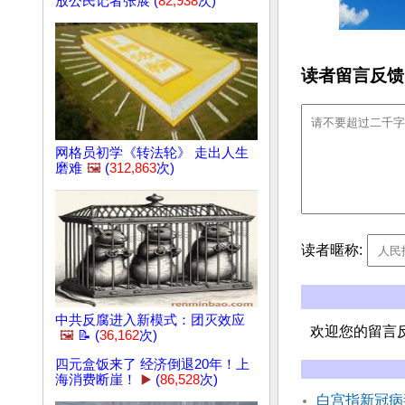
放公民记者张展 (
82,938
次)
读者留言反馈
网格员初学《转法轮》 走出人生
磨难
🖼️
(
312,863
次)
读者暱称:
中共反腐进入新模式：团灭效应
欢迎您的留言
🖼️
📝 (
36,162
次)
四元盒饭来了 经济倒退20年！上
海消费断崖！
▶️
(
86,528
次)
白宫指新冠病