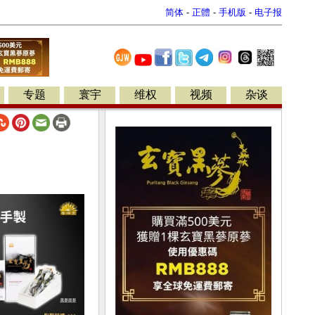
简体
-
正體
-
手机版
-
电子报
专题
寰宇
维权
视频
杂谈