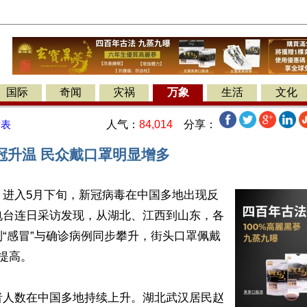
国际
奇闻
灾祸
万象
生活
文化
人气：
84,014
分享：
发表
冠升温 民众戴口罩明显增多
】进入5月下旬，新冠病毒在中国多地出现反
电台连日采访发现，从湖北、江西到山东，各
“感冒”与确诊病例同步攀升，街头口罩佩戴
提高。

者人数在中国多地持续上升。湖北武汉居民赵