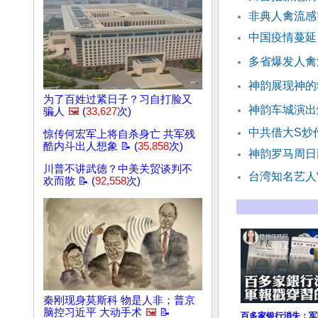
非典人禽流感
中国疫情蔓延
多省爆发人禽
神韵展现神的
为了百姓过紧日子？习自打脸又
神韵车城演出
骗人
🖼️
(
33,627
次)
中共借大S炒
惊传何宏军上将自杀身亡 共军残
酷内斗出人想象 📝 (
35,858
次)
神韵罗马周日
川普不讲武德？中美关贸谈判不
台湾知名艺人
欢而散 📝 (
92,558
次)
秦刚现身莫斯科 物是人非；普京
脑控习近平 大动手术
🖼️
📝
百多家银行消失；军