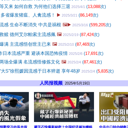
等又来 如何自救 为何他们选择三退
(
13,088
次)
2025/4/1
 多省爆发猪瘟、人禽流感！
▶️
(
86,149
次)
2025/3/21
流感 生命不断消失 中共是祸根
🖼️▶️
(
599,205
次)
2025/3/16
救赎 德州艾尔帕索主流感佩
🖼️
(
87,424
次)
2025/2/19
爆满 主流感悟创世主已来
🖼️
(
87,469
次)
2025/2/10
作日本流感严重 避谈本国恐怖疫情
(
17,691
次)
2025/2/6
两场全爆满 名流感悟修炼文化
🖼️
(
87,461
次)
2025/2/4
“大S”徐熙媛因流感于日本猝逝 享年48岁
(
5,835
次)
2025/2/4
人民报视频
2025年5月19日
报戳穿习的风光假
藏字石惊爆新秘密？中国经济越加糟糕
中共出口转内销救