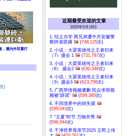
近期最受欢迎的文章
2025年5月19日
1. 结义办学 两兄弟遭中共安徽警
察跨省抓捕
🖼️
(
748,125
次)
涨，遭内外双重打
2. 小说：大梁英雄传之王者归来
（7）盛会 1
🖼️
(
731,787
次)
3. 小说：大梁英雄传之王者归来
（8） 盛会2
🖼️
(
630,348
次)
4. 小说：大梁英雄传之王者归来
（9）盛会3
🖼️
(
623,798
次)
次)
5. 广西旱情视频遭删 民众求雨视
频被“辟谣”
🖼️
(
599,389
次)
6. 不同境界中的得失观
🖼️
(
599,043
次)
7. “立夏”时节 万物并秀
🖼️
(
596,944
次)
8. 干净世界母亲节2025 立即上传
🌷
🖼️
(
470,761
次)