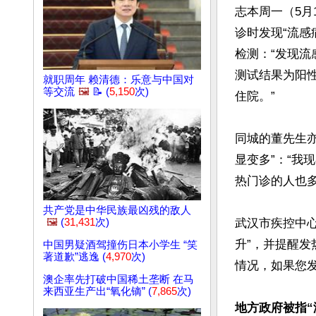
志本周一（5月
诊时发现“流感
检测：“发现
测试结果为阳
就职周年 赖清德：乐意与中国对
等交流
🖼️
📝 (
5,150
次)
住院。”

同城的董先生
显变多”：“我
热门诊的人也多
共产党是中华民族最凶残的敌人
🖼️
(
31,431
次)
武汉市疾控中
升”，并提醒发
中国男疑酒驾撞伤日本小学生 “笑
著道歉”逃逸 (
4,970
次)
情况，如果您发
澳企率先打破中国稀土垄断 在马
来西亚生产出“氧化镝” (
7,865
次)
地方政府被指“