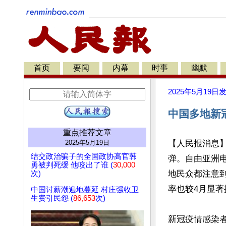
首页
要闻
内幕
时事
幽默
2025年5月19日
中国多地新
重点推荐文章
2025年5月19日
【人民报消息
结交政治骗子的全国政协高官韩
弹。自由亚洲
勇被判死缓 他咬出了谁 (
30,000
地民众都注意到
次)
率也较4月显著
中国讨薪潮遍地蔓延 村庄强收卫
生费引民怨 (
86,653
次)
新冠疫情感染