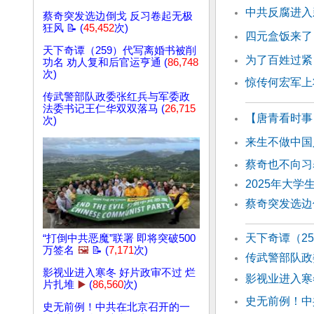
中共反腐进入
蔡奇突发选边倒戈 反习卷起无极
狂风 📝 (
45,452
次)
四元盒饭来了
天下奇谭（259）代写离婚书被削
为了百姓过紧
功名 劝人复和后官运亨通 (
86,748
次)
惊传何宏军上
传武警部队政委张红兵与军委政
法委书记王仁华双双落马 (
26,715
【唐青看时事
次)
来生不做中国
蔡奇也不向习
2025年大学
蔡奇突发选边
天下奇谭（2
“打倒中共恶魔”联署 即将突破500
万签名
🖼️
📝 (
7,171
次)
传武警部队政
影视业进入寒冬 好片政审不过 烂
影视业进入寒
片扎堆
▶️
(
86,560
次)
史无前例！中
史无前例！中共在北京召开的一