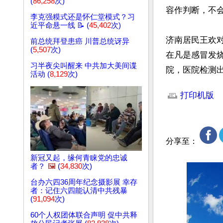
(
86,258
次)
容作判断，不会
李克强糢式还是怀仁堂模式？习
近平命悬一线 📝 (
45,402
次)
济南居民王欢对
前总统拜登患癌 川普总统讶异
(
5,507
次)
在凡是感冒发
习半夜尖叫醒来 中共加大美间谍
院，医院检测
活动 (
8,129
次)
文章网址: http://w
打印机版
分享至：
新冠又起，缘何青睐党的忠诚
者？
🖼️
(
34,830
次)
台办六四36周年纪念摄影展 幸存
者：记住六四能认清中共残暴
(
91,094
次)
60个人权团体联合声明 促中共释