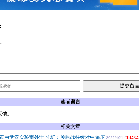
:
读者留言
反馈。
相关文章
毒由武汉实验室外泄 分析：关税战持续对中施压
(
18,99
2025/4/21