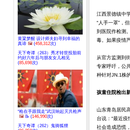
江西景德镇中
“人手一罩”，
到医院作检测
黄粱梦醒 设计师夫妇寻到幸福的
毒。如果疫情严
真谛
🖼️
(
458,312
次)
天下奇谭（263）秀才转世投胎前
从官方监测到
约好六年后与朋友女儿相见
(
85,698
次)
专家呼吁，公共
种针对JN.1
孩童住院检出新
山东青岛居民
“枪在手跟我走”武汉响起灭共枪声
🖼️
📝 (
146,990
次)
台说：“最近
天下奇谭（262）鬼骑狐狸
社会造成恐慌