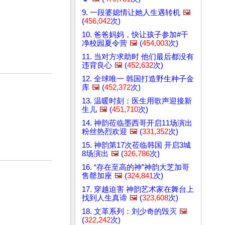
9. 一段婆媳情让她人生遇转机
🖼️
(
456,042
次)
10. 爸爸妈妈，快让孩子参加#干
净校园夏令营
🖼️
(
454,003
次)
11. 当对方求助时 他们最后都没有
违背良心
🖼️
(
452,632
次)
12. 全球唯一 韩国打造野生种子金
库
🖼️
(
452,372
次)
13. 温暖时刻：医生用歌声迎接新
生儿
🖼️
(
451,710
次)
14. 神韵莅临墨西哥开启11场演出
粉丝热烈欢迎
🖼️
(
331,352
次)
15. 神韵第17次莅临韩国 开启3城
8场演出
🖼️
(
326,786
次)
16. “存在至高的神”神韵大芝加哥
)
售罄加座
🖼️
(
324,841
次)
17. 穿越迫害 神韵艺术家在舞台上
找到人生真谛
🖼️
(
323,608
次)
18. 文革系列：刘少奇的毁灭
🖼️
(
322,242
次)