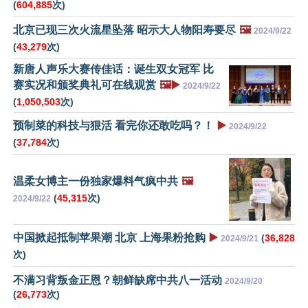
(
604,885
次)
北京已现三次火流星坠落 昭示大人物阳寿要尽
🖼️
2024/9/22
(
43,279
次)
新唐人声乐大赛传佳话：诞生双女冠军 比
赛实况和颁奖典礼可在线观赏
🖼️▶️
2024/9/22
(
1,050,503
次)
预制菜的科技与狠活 看完你还敢吃吗？！
▶️
2024/9/22
(
37,784
次)
温柔女博主一份独家爆料气疯中共
🖼️
(
45,315
次)
2024/9/22
中国掀起抵制苹果潮 北京 上海果粉抢购
▶️
(
36,828
2024/9/21
次)
不满习背叛金正恩？朝鲜缺席中共八一活动
2024/9/20
(
26,773
次)