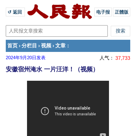
↺ 返回 
电子报
正體版
首页
分栏目
视频
文章
›
›
›
：
2024年9月20日
发表
人气：
37,733
安徽宿州淹水 一片汪洋！（视频）