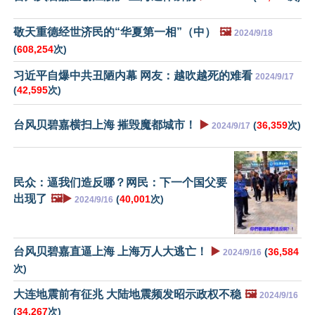
敬天重德经世济民的“华夏第一相”（中）
🖼️
2024/9/18
(
608,254
次)
习近平自爆中共丑陋内幕 网友：越吹越死的难看
2024/9/17
(
42,595
次)
台风贝碧嘉横扫上海 摧毁魔都城市！
▶️
(
36,359
次)
2024/9/17
民众：逼我们造反哪？网民：下一个国父要
出现了
🖼️▶️
(
40,001
次)
2024/9/16
台风贝碧嘉直逼上海 上海万人大逃亡！
▶️
(
36,584
2024/9/16
次)
大连地震前有征兆 大陆地震频发昭示政权不稳
🖼️
2024/9/16
(
34,267
次)