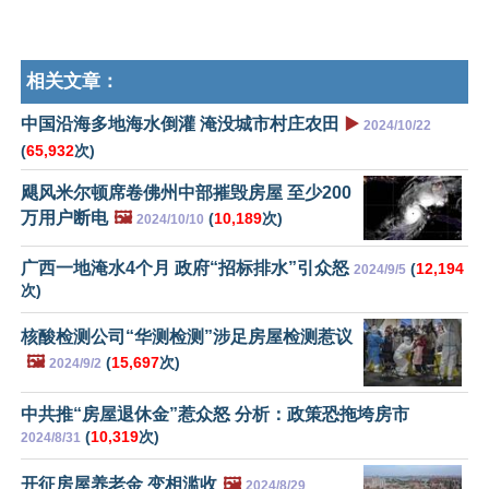
相关文章：
中国沿海多地海水倒灌 淹没城市村庄农田
▶️
2024/10/22
(
65,932
次)
飓风米尔顿席卷佛州中部摧毁房屋 至少200
万用户断电
🖼️
(
10,189
次)
2024/10/10
广西一地淹水4个月 政府“招标排水”引众怒
(
12,194
2024/9/5
次)
核酸检测公司“华测检测”涉足房屋检测惹议
🖼️
(
15,697
次)
2024/9/2
中共推“房屋退休金”惹众怒 分析：政策恐拖垮房市
(
10,319
次)
2024/8/31
开征房屋养老金 变相滥收
🖼️
2024/8/29