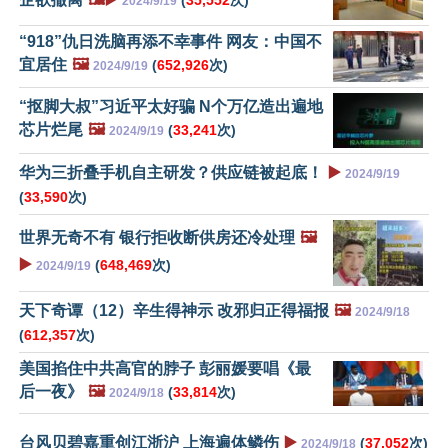
2024/9/19
“918”仇日洗脑再添不幸事件 网友：中国不
宜居住
🖼️
(
652,926
次)
2024/9/19
“抠脚大叔”习近平太好骗 N个万亿造出遍地
芯片烂尾
🖼️
(
33,241
次)
2024/9/19
华为三折叠手机自主研发？供应链被起底！
▶️
2024/9/19
(
33,590
次)
世界无奇不有 银行拒收断供房还冷处理
🖼️
▶️
(
648,469
次)
2024/9/19
天下奇谭（12）辛生得神示 改邪归正得福报
🖼️
2024/9/18
(
612,357
次)
美国掐住中共高官的脖子 彭丽媛要唱《最
后一夜》
🖼️
(
33,814
次)
2024/9/18
台风贝碧嘉重创江浙沪 上海遍体鳞伤
▶️
(
37,052
次)
2024/9/18