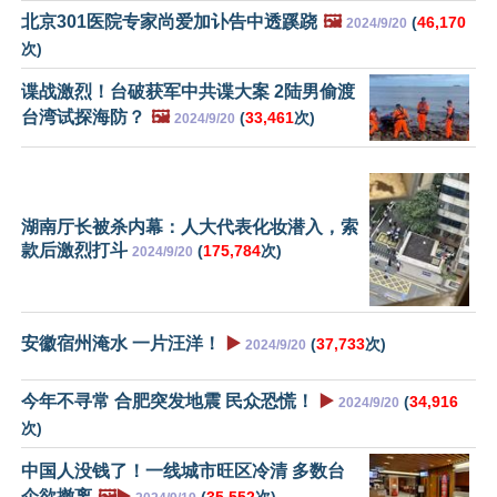
北京301医院专家尚爱加讣告中透蹊跷
🖼️
(
46,170
2024/9/20
次)
谍战激烈！台破获军中共谍大案 2陆男偷渡
台湾试探海防？
🖼️
(
33,461
次)
2024/9/20
湖南厅长被杀内幕：人大代表化妆潜入，索
款后激烈打斗
(
175,784
次)
2024/9/20
安徽宿州淹水 一片汪洋！
▶️
(
37,733
次)
2024/9/20
今年不寻常 合肥突发地震 民众恐慌！
▶️
(
34,916
2024/9/20
次)
中国人没钱了！一线城市旺区冷清 多数台
企欲撤离
🖼️▶️
(
35,552
次)