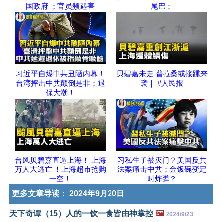
国政府 ；官员频遇害
尾巴；
习近平自爆中共丑陋内幕！
贝碧嘉未走 普拉桑或接踵来
台湾抨击中共颠倒是非；退
袭｜ #人民报
保大潮！
台风贝碧嘉直逼上海！ 上海
习私生子被灭门？美国反共
万人大逃亡 ！上海超市抢购
法案痛击中共；金饭碗变定
一空！
时炸弹？
更多文章导读：
2024年9月20日
天下奇谭（15）人的一饮一食皆由神掌控
🖼️
2024/9/23