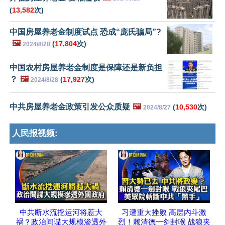
(
13,582
次)
中国房屋养老金制度试点 恐成“庞氏骗局”?
🖼️
(
17,804
次)
2024/8/28
中国农村房屋养老金制度是保障还是新负担
？
🖼️
(
17,927
次)
2024/8/28
中共房屋养老金政策引发公众质疑
🖼️
(
10,530
次)
2024/8/27
人民报视频:
中共断水流挖运河将惹大
习遭重大挫败 高层内斗激
祸？政治间谍大规模渗透外
烈！赖清德一剑封喉 战狼夹