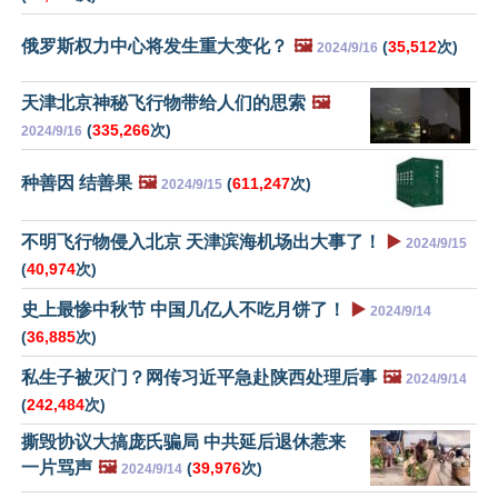
俄罗斯权力中心将发生重大变化？
🖼️
(
35,512
次)
2024/9/16
天津北京神秘飞行物带给人们的思索
🖼️
(
335,266
次)
2024/9/16
种善因 结善果
🖼️
(
611,247
次)
2024/9/15
不明飞行物侵入北京 天津滨海机场出大事了！
▶️
2024/9/15
(
40,974
次)
史上最惨中秋节 中国几亿人不吃月饼了！
▶️
2024/9/14
(
36,885
次)
私生子被灭门？网传习近平急赴陕西处理后事
🖼️
2024/9/14
(
242,484
次)
撕毁协议大搞庞氏骗局 中共延后退休惹来
一片骂声
🖼️
(
39,976
次)
2024/9/14