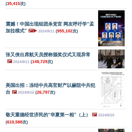
(
35,415
次)
震撼！中国出现组团杀党官 网友呼吁学“孟
加拉模式”
🖼️▶️
(
955,102
次)
2024/9/11
张又侠出席航天员授称颁奖仪式又现异常
🖼️
(
148,729
次)
2024/9/11
美国出招：冻结中共高官财产以赫阻中共犯
台
🖼️
(
26,797
次)
2024/9/10
敬天重德经世济民的“华夏第一相”（上）
🖼️
2024/9/10
(
610,588
次)