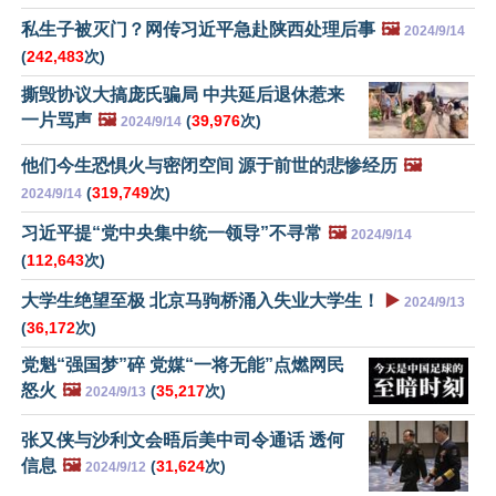
私生子被灭门？网传习近平急赴陕西处理后事
🖼️
2024/9/14
(
242,483
次)
撕毁协议大搞庞氏骗局 中共延后退休惹来
一片骂声
🖼️
(
39,976
次)
2024/9/14
他们今生恐惧火与密闭空间 源于前世的悲惨经历
🖼️
(
319,749
次)
2024/9/14
习近平提“党中央集中统一领导”不寻常
🖼️
2024/9/14
(
112,643
次)
大学生绝望至极 北京马驹桥涌入失业大学生！
▶️
2024/9/13
(
36,172
次)
党魁“强国梦”碎 党媒“一将无能”点燃网民
怒火
🖼️
(
35,217
次)
2024/9/13
张又侠与沙利文会晤后美中司令通话 透何
信息
🖼️
(
31,624
次)
2024/9/12