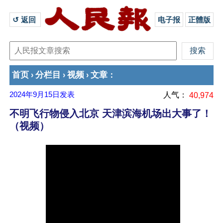
↺ 返回 
电子报
正體版
首页
分栏目
视频
文章
›
›
›
：
2024年9月15日
发表
人气：
40,974
不明飞行物侵入北京 天津滨海机场出大事了！
（视频）