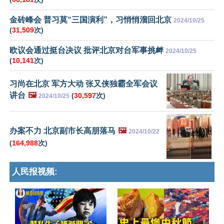
金砖峰会 普习莫“三国演利”，习悄悄溜回北京
2024/10/25
(
31,509
次)
欧议会通过挺台决议 批评北京对台军事挑衅
2024/10/25
(
10,141
次)
习尚在北京 军方大动 张又侠独霸全军会议
讲台
🖼️
(
30,597
次)
2024/10/25
办案不力 北京副市长高朋落马
🖼️
2024/10/22
(
164,988
次)
人民报视频: