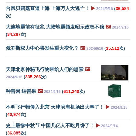
台风贝碧嘉直逼上海 上海万人大逃亡！
▶️
(
36,584
2024/9/16
次)
大连地震前有征兆 大陆地震频发昭示政权不稳
🖼️
2024/9/16
(
34,267
次)
俄罗斯权力中心将发生重大变化？
🖼️
(
35,512
次)
2024/9/16
天津北京神秘飞行物带给人们的思索
🖼️
(
335,266
次)
2024/9/16
种善因 结善果
🖼️
(
611,240
次)
2024/9/15
不明飞行物侵入北京 天津滨海机场出大事了！
▶️
2024/9/15
(
40,974
次)
史上最惨中秋节 中国几亿人不吃月饼了！
▶️
2024/9/14
(
36,885
次)