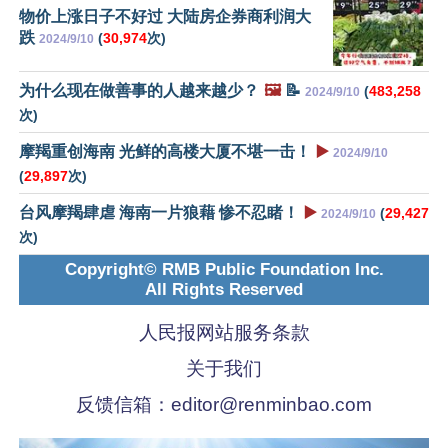
物价上涨日子不好过 大陆房企券商利润大
跌
(
30,974
次)
2024/9/10
为什么现在做善事的人越来越少？
🖼️
📝
(
483,258
2024/9/10
次)
摩羯重创海南 光鲜的高楼大厦不堪一击！
▶️
2024/9/10
(
29,897
次)
台风摩羯肆虐 海南一片狼藉 惨不忍睹！
▶️
(
29,427
2024/9/10
次)
Copyright© RMB Public Foundation Inc.
All Rights Reserved
人民报网站服务条款
关于我们
反馈信箱：
editor@renminbao.com