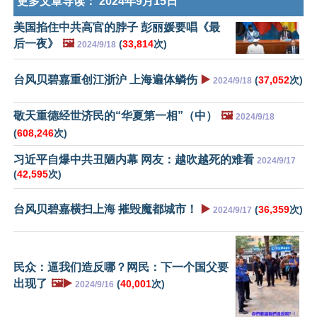
更多文章导读：
2024年9月15日
美国掐住中共高官的脖子 彭丽媛要唱《最
后一夜》
🖼️
(
33,814
次)
2024/9/18
台风贝碧嘉重创江浙沪 上海遍体鳞伤
▶️
(
37,052
次)
2024/9/18
敬天重德经世济民的“华夏第一相”（中）
🖼️
2024/9/18
(
608,246
次)
习近平自爆中共丑陋内幕 网友：越吹越死的难看
2024/9/17
(
42,595
次)
台风贝碧嘉横扫上海 摧毁魔都城市！
▶️
(
36,359
次)
2024/9/17
民众：逼我们造反哪？网民：下一个国父要
出现了
🖼️▶️
(
40,001
次)
2024/9/16