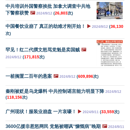
中共培训外国警察挨批 加拿大调查中共地
下警察获赞
🖼️
(
26,803
次)
2024/9/12
中国餐饮业崩了 真正的劫难才刚开始！
▶️
(
36,130
2024/9/12
次)
罕见！红二代撰文怒骂党魁是卖国贼
🖼️
(
171,815
次)
2024/9/12
一桩搁置二百年的悬案
🖼️
(
609,896
次)
2024/9/12
秦刚被贬是乌龙爆料 中共控制谣言能力明显下降
2024/9/12
(
118,156
次)
广州现状！服装业崩盘 一片哀嚎！
▶️
(
33,559
次)
2024/9/11
3600亿援非惹怒网民 党魁被嘲讽“慷慨病”晚期
🖼️
2024/9/11