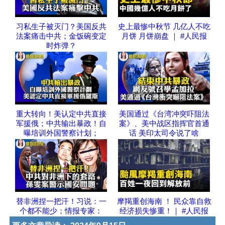
习私生子被灭门？美国反共
史上最惨中秋节 几亿人不吃
法案痛击中共；金饭碗变定
月饼 月饼崩盘 ｜ #人民报
时炸弹？
重大转向！美认定中共直接
美国通过《台湾冲突吓阻法
军援俄；中共输出暴政！自
案》、美中战区指挥官首通
曝培训外国警察计划；
话 美印太司令说了啥
替非洲捏一把汗！习说：一
摩羯重创海南 ！ 民众靠自救
个都不能少；情报专家：
经济损失惨重！｜ #人民报