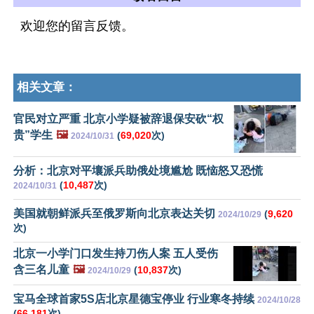
欢迎您的留言反馈。
相关文章：
官民对立严重 北京小学疑被辞退保安砍“权
贵”学生
🖼️
(
69,020
次)
2024/10/31
分析：北京对平壤派兵助俄处境尴尬 既恼怒又恐慌
(
10,487
次)
2024/10/31
美国就朝鲜派兵至俄罗斯向北京表达关切
(
9,620
2024/10/29
次)
北京一小学门口发生持刀伤人案 五人受伤
含三名儿童
🖼️
(
10,837
次)
2024/10/29
宝马全球首家5S店北京星德宝停业 行业寒冬持续
2024/10/28
(
66,181
次)