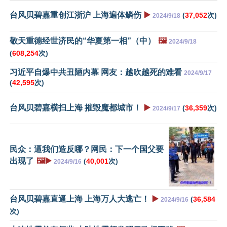
台风贝碧嘉重创江浙沪 上海遍体鳞伤
▶️
(
37,052
次)
2024/9/18
敬天重德经世济民的“华夏第一相”（中）
🖼️
2024/9/18
(
608,254
次)
习近平自爆中共丑陋内幕 网友：越吹越死的难看
2024/9/17
(
42,595
次)
台风贝碧嘉横扫上海 摧毁魔都城市！
▶️
(
36,359
次)
2024/9/17
民众：逼我们造反哪？网民：下一个国父要
出现了
🖼️▶️
(
40,001
次)
2024/9/16
台风贝碧嘉直逼上海 上海万人大逃亡！
▶️
(
36,584
2024/9/16
次)