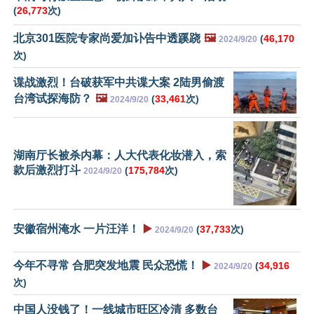
(
26,773
次)
北京301医院专家尚爱加讣告中透蹊跷
🖼️
(
46,170
2024/9/20
次)
谍战激烈！台破获军中共谍大案 2陆男偷渡
台湾试探海防？
🖼️
(
33,461
次)
2024/9/20
湖南厅长被杀内幕：人大代表化妆潜入，索
款后激烈打斗
(
175,784
次)
2024/9/20
安徽宿州淹水 一片汪洋！
▶️
(
37,733
次)
2024/9/20
今年不寻常 合肥突发地震 民众恐慌！
▶️
(
34,916
2024/9/20
次)
中国人没钱了！一线城市旺区冷清 多数台