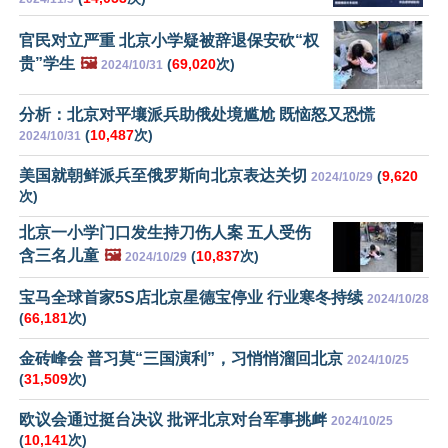
官民对立严重 北京小学疑被辞退保安砍“权
贵”学生
🖼️
(
69,020
次)
2024/10/31
分析：北京对平壤派兵助俄处境尴尬 既恼怒又恐慌
(
10,487
次)
2024/10/31
美国就朝鲜派兵至俄罗斯向北京表达关切
(
9,620
2024/10/29
次)
北京一小学门口发生持刀伤人案 五人受伤
含三名儿童
🖼️
(
10,837
次)
2024/10/29
宝马全球首家5S店北京星德宝停业 行业寒冬持续
2024/10/28
(
66,181
次)
金砖峰会 普习莫“三国演利”，习悄悄溜回北京
2024/10/25
(
31,509
次)
欧议会通过挺台决议 批评北京对台军事挑衅
2024/10/25
(
10,141
次)