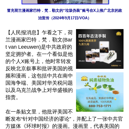
冒充荷兰漫画家巴特．梵．勒文的“垃圾伪装”账号在X上推广北京的政
治宣传（2024年9月17日/VOA）
【人民报消息】乍看之下，荷
兰漫画家巴特．梵．勒文(Bar
t van Leeuwen)是中共政府的
坚定拥护者。在一个看似是他
的个人X账号上，他时常转发
反映北京叙事和批评美国的视
频和漫画，这包括中共在南中
国海争端、美国对华关税问题
以及乌克兰战争上对华盛顿的
指责。

在一条贴文里，他批评美国不
断发布“针对中国经济的谬论”，并配上了一张中共官
方媒体《环球时报》的漫画。漫画里，代表美国的