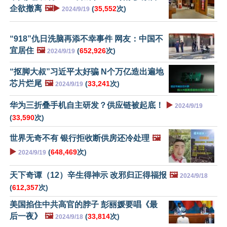
企欲撤离
🖼️▶️
(
35,552
次)
2024/9/19
“918”仇日洗脑再添不幸事件 网友：中国不
宜居住
🖼️
(
652,926
次)
2024/9/19
“抠脚大叔”习近平太好骗 N个万亿造出遍地
芯片烂尾
🖼️
(
33,241
次)
2024/9/19
华为三折叠手机自主研发？供应链被起底！
▶️
2024/9/19
(
33,590
次)
世界无奇不有 银行拒收断供房还冷处理
🖼️
▶️
(
648,469
次)
2024/9/19
天下奇谭（12）辛生得神示 改邪归正得福报
🖼️
2024/9/18
(
612,357
次)
美国掐住中共高官的脖子 彭丽媛要唱《最
后一夜》
🖼️
(
33,814
次)
2024/9/18