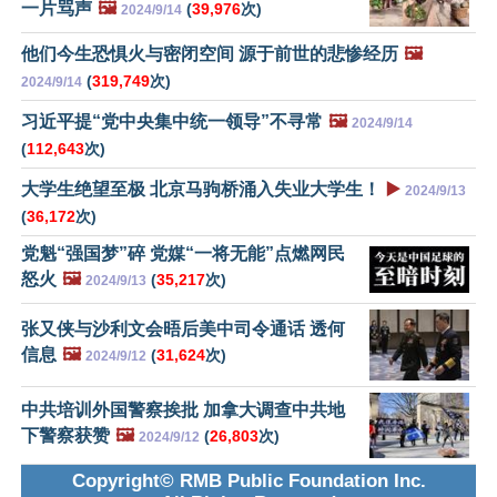
一片骂声
🖼️
(
39,976
次)
2024/9/14
他们今生恐惧火与密闭空间 源于前世的悲惨经历
🖼️
(
319,749
次)
2024/9/14
习近平提“党中央集中统一领导”不寻常
🖼️
2024/9/14
(
112,643
次)
大学生绝望至极 北京马驹桥涌入失业大学生！
▶️
2024/9/13
(
36,172
次)
党魁“强国梦”碎 党媒“一将无能”点燃网民
怒火
🖼️
(
35,217
次)
2024/9/13
张又侠与沙利文会晤后美中司令通话 透何
信息
🖼️
(
31,624
次)
2024/9/12
中共培训外国警察挨批 加拿大调查中共地
下警察获赞
🖼️
(
26,803
次)
2024/9/12
Copyright© RMB Public Foundation Inc.