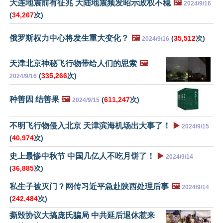
大连地震前有征兆 大陆地震频发昭示政权不稳
🖼️
2024/9/16
(
34,267
次)
俄罗斯权力中心将发生重大变化？
🖼️
(
35,512
次)
2024/9/16
天津北京神秘飞行物带给人们的思索
🖼️
(
335,266
次)
2024/9/16
种善因 结善果
🖼️
(
611,247
次)
2024/9/15
不明飞行物侵入北京 天津滨海机场出大事了！
▶️
2024/9/15
(
40,974
次)
史上最惨中秋节 中国几亿人不吃月饼了！
▶️
2024/9/14
(
36,885
次)
私生子被灭门？网传习近平急赴陕西处理后事
🖼️
2024/9/14
(
242,484
次)
撕毁协议大搞庞氏骗局 中共延后退休惹来