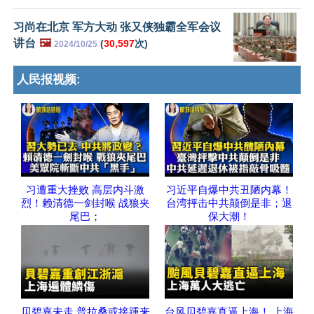
习尚在北京 军方大动 张又侠独霸全军会议
讲台
🖼️
(
30,597
次)
2024/10/25
人民报视频:
习遭重大挫败 高层内斗激
习近平自爆中共丑陋内幕！
烈！赖清德一剑封喉 战狼夹
台湾抨击中共颠倒是非；退
尾巴；
保大潮！
贝碧嘉未走 普拉桑或接踵来
台风贝碧嘉直逼上海！ 上海