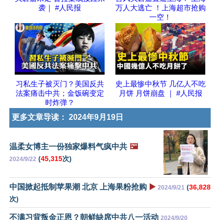
袭｜ #人民报
万人大逃亡 ！上海超市抢购
一空！
习私生子被灭门？美国反共
史上最惨中秋节 几亿人不吃
法案痛击中共；金饭碗变定
月饼 月饼崩盘 ｜ #人民报
时炸弹？
更多文章导读：
2024年9月19日
温柔女博主一份独家爆料气疯中共
🖼️
(
45,315
次)
2024/9/22
中国掀起抵制苹果潮 北京 上海果粉抢购
▶️
(
36,828
2024/9/21
次)
不满习背叛金正恩？朝鲜缺席中共八一活动
2024/9/20