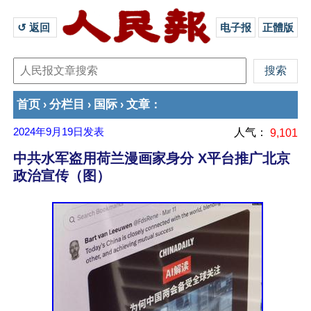
↺ 返回 
电子报
正體版
首页
分栏目
国际
文章
›
›
›
：
2024年9月19日
发表
人气：
9,101
中共水军盗用荷兰漫画家身分 X平台推广北京
政治宣传（图）