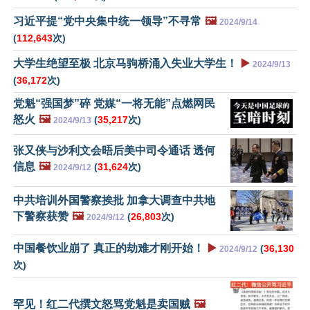
习近平提“党中央集中统一领导”不寻常
🖼️
2024/9/14
(
112,643
次)
大学生绝望至极 北京马驹桥涌入失业大学生！
▶️
2024/9/13
(
36,172
次)
党魁“强国梦”碎 党媒“一将无能”点燃网民
怒火
🖼️
(
35,217
次)
2024/9/13
张又侠与沙利文会晤后美中司令通话 透何
信息
🖼️
(
31,624
次)
2024/9/12
中共培训外国警察挨批 加拿大调查中共地
下警察获赞
🖼️
(
26,803
次)
2024/9/12
中国餐饮业崩了 真正的劫难才刚开始！
▶️
(
36,130
2024/9/12
次)
罕见！红二代撰文怒骂党魁是卖国贼
🖼️