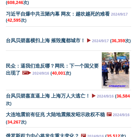
(
608,246
次)
习近平自爆中共丑陋内幕 网友：越吹越死的难看
2024/9/17
(
42,595
次)
台风贝碧嘉横扫上海 摧毁魔都城市！
▶️
(
36,359
次)
2024/9/17
民众：逼我们造反哪？网民：下一个国父要
出现了
🖼️▶️
(
40,001
次)
2024/9/16
台风贝碧嘉直逼上海 上海万人大逃亡！
▶️
(
36,584
2024/9/16
次)
大连地震前有征兆 大陆地震频发昭示政权不稳
🖼️
2024/9/16
(
34,267
次)
俄罗斯权力中心将发生重大变化？
🖼️
(
35,512
次)
2024/9/16