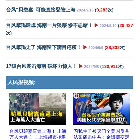
台风“贝碧嘉”可能直接登陆上海
(
9,283
次)
2024/9/16
台风摩羯肆虐 海南一片狼藉 惨不忍睹！
▶️
(
29,427
2024/9/10
次)
台风摩羯走了 海南留下满目疮痍！
▶️
(
28,332
次)
2024/9/9
17级台风袭击海南 破坏力惊人！
▶️
(
130,911
次)
2024/9/8
人民报视频:
台风贝碧嘉直逼上海！ 上海
习私生子被灭门？美国反共
万人大逃亡 ！上海超市抢购
法案痛击中共；金饭碗变定