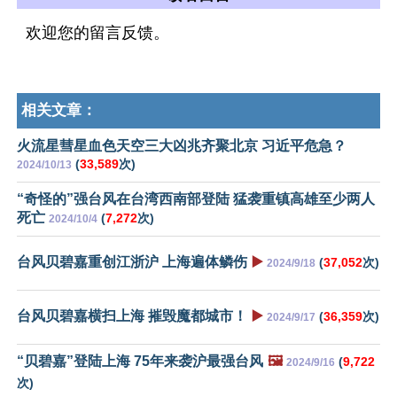
欢迎您的留言反馈。
相关文章：
火流星彗星血色天空三大凶兆齐聚北京 习近平危急？
(
33,589
次)
2024/10/13
“奇怪的”强台风在台湾西南部登陆 猛袭重镇高雄至少两人
死亡
(
7,272
次)
2024/10/4
台风贝碧嘉重创江浙沪 上海遍体鳞伤
▶️
(
37,052
次)
2024/9/18
台风贝碧嘉横扫上海 摧毁魔都城市！
▶️
(
36,359
次)
2024/9/17
“贝碧嘉”登陆上海 75年来袭沪最强台风
🖼️
(
9,722
2024/9/16
次)