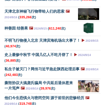
天津北京神秘飞行物带给人们的思索
🖼️
(
335,266
次)
2024/9/16
种善因 结善果
🖼️
(
611,240
次)
2024/9/15
不明飞行物侵入北京 天津滨海机场出大事了！
▶️
2024/9/15
(
40,974
次)
史上最惨中秋节 中国几亿人不吃月饼了！
▶️
2024/9/14
(
36,885
次)
私生子被灭门？网传习近平急赴陕西处理后事
🖼️
2024/9/14
(
242,483
次)
撕毁协议大搞庞氏骗局 中共延后退休惹来
一片骂声
🖼️
(
39,976
次)
2024/9/14
他们今生恐惧火与密闭空间 源于前世的悲惨经历
🖼️
(
319,749
次)
2024/9/14