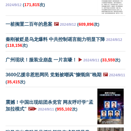
(
171,815
次)
2024/9/12
一桩搁置二百年的悬案
🖼️
(
609,896
次)
2024/9/12
秦刚被贬是乌龙爆料 中共控制谣言能力明显下降
2024/9/12
(
118,156
次)
广州现状！服装业崩盘 一片哀嚎！
▶️
(
33,559
次)
2024/9/11
3600亿援非惹怒网民 党魁被嘲讽“慷慨病”晚期
🖼️
2024/9/11
(
35,415
次)
震撼！中国出现组团杀党官 网友呼吁学“孟
加拉模式”
🖼️▶️
(
955,102
次)
2024/9/11