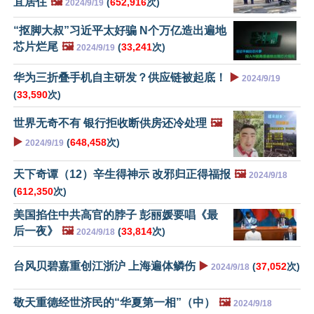
宜居住
🖼️
(
652,916
次)
2024/9/19
“抠脚大叔”习近平太好骗 N个万亿造出遍地
芯片烂尾
🖼️
(
33,241
次)
2024/9/19
华为三折叠手机自主研发？供应链被起底！
▶️
2024/9/19
(
33,590
次)
世界无奇不有 银行拒收断供房还冷处理
🖼️
▶️
(
648,458
次)
2024/9/19
天下奇谭（12）辛生得神示 改邪归正得福报
🖼️
2024/9/18
(
612,350
次)
美国掐住中共高官的脖子 彭丽媛要唱《最
后一夜》
🖼️
(
33,814
次)
2024/9/18
台风贝碧嘉重创江浙沪 上海遍体鳞伤
▶️
(
37,052
次)
2024/9/18
敬天重德经世济民的“华夏第一相”（中）
🖼️
2024/9/18