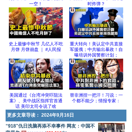
一空！
时炸弹？
史上最惨中秋节 几亿人不吃
重大转向！美认定中共直接
月饼 月饼崩盘 ｜ #人民报
军援俄；中共输出暴政！自
曝培训外国警察计划；
美国通过《台湾冲突吓阻法
替非洲捏一把汗！习说：一
案》、美中战区指挥官首通
个都不能少；情报专家：
话 美印太司令说了啥
更多文章导读：
2024年9月16日
“918”仇日洗脑再添不幸事件 网友：中国不