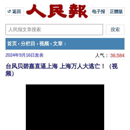
↺ 返回 
电子报
正體版
首页
分栏目
视频
文章
›
›
›
：
2024年9月16日
发表
人气：
36,584
台风贝碧嘉直逼上海 上海万人大逃亡！（视
频）