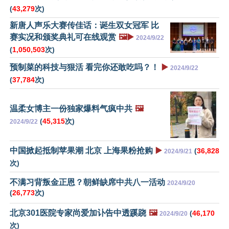
(
43,279
次)
新唐人声乐大赛传佳话：诞生双女冠军 比
赛实况和颁奖典礼可在线观赏
🖼️▶️
2024/9/22
(
1,050,503
次)
预制菜的科技与狠活 看完你还敢吃吗？！
▶️
2024/9/22
(
37,784
次)
温柔女博主一份独家爆料气疯中共
🖼️
(
45,315
次)
2024/9/22
中国掀起抵制苹果潮 北京 上海果粉抢购
▶️
(
36,828
2024/9/21
次)
不满习背叛金正恩？朝鲜缺席中共八一活动
2024/9/20
(
26,773
次)
北京301医院专家尚爱加讣告中透蹊跷
🖼️
(
46,170
2024/9/20
次)