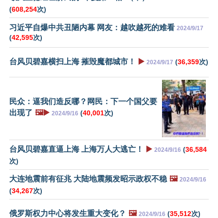
(
608,254
次)
习近平自爆中共丑陋内幕 网友：越吹越死的难看
2024/9/17
(
42,595
次)
台风贝碧嘉横扫上海 摧毁魔都城市！
▶️
(
36,359
次)
2024/9/17
民众：逼我们造反哪？网民：下一个国父要
出现了
🖼️▶️
(
40,001
次)
2024/9/16
台风贝碧嘉直逼上海 上海万人大逃亡！
▶️
(
36,584
2024/9/16
次)
大连地震前有征兆 大陆地震频发昭示政权不稳
🖼️
2024/9/16
(
34,267
次)
俄罗斯权力中心将发生重大变化？
🖼️
(
35,512
次)
2024/9/16