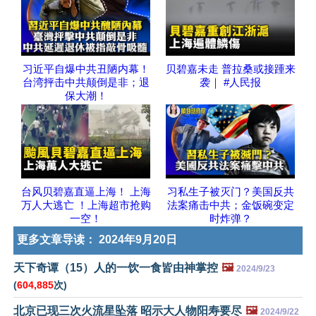
习近平自爆中共丑陋内幕！
贝碧嘉未走 普拉桑或接踵来
台湾抨击中共颠倒是非；退
袭｜ #人民报
保大潮！
台风贝碧嘉直逼上海！ 上海
习私生子被灭门？美国反共
万人大逃亡 ！上海超市抢购
法案痛击中共；金饭碗变定
一空！
时炸弹？
更多文章导读：
2024年9月20日
天下奇谭（15）人的一饮一食皆由神掌控
🖼️
2024/9/23
(
604,885
次)
北京已现三次火流星坠落 昭示大人物阳寿要尽
🖼️
2024/9/22