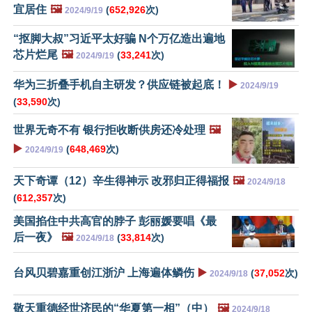
宜居住
🖼️
(
652,926
次)
2024/9/19
“抠脚大叔”习近平太好骗 N个万亿造出遍地
芯片烂尾
🖼️
(
33,241
次)
2024/9/19
华为三折叠手机自主研发？供应链被起底！
▶️
2024/9/19
(
33,590
次)
世界无奇不有 银行拒收断供房还冷处理
🖼️
▶️
(
648,469
次)
2024/9/19
天下奇谭（12）辛生得神示 改邪归正得福报
🖼️
2024/9/18
(
612,357
次)
美国掐住中共高官的脖子 彭丽媛要唱《最
后一夜》
🖼️
(
33,814
次)
2024/9/18
台风贝碧嘉重创江浙沪 上海遍体鳞伤
▶️
(
37,052
次)
2024/9/18
敬天重德经世济民的“华夏第一相”（中）
🖼️
2024/9/18