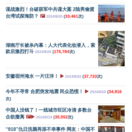
谍战激烈！台破获军中共谍大案 2陆男偷渡
台湾试探海防？
🖼️
(
33,461
次)
2024/9/20
湖南厅长被杀内幕：人大代表化妆潜入，索
款后激烈打斗
(
175,784
次)
2024/9/20
安徽宿州淹水 一片汪洋！
▶️
(
37,733
次)
2024/9/20
今年不寻常 合肥突发地震 民众恐慌！
▶️
(
34,916
2024/9/20
次)
中国人没钱了！一线城市旺区冷清 多数台
企欲撤离
🖼️▶️
(
35,552
次)
2024/9/19
“918”仇日洗脑再添不幸事件 网友：中国不