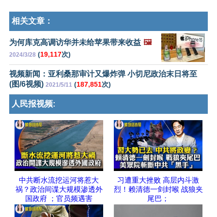
相关文章：
为何库克高调访华并未给苹果带来收益
🖼️
(
19,117
次)
2024/3/28
视频新闻：亚利桑那审计又爆炸弹 小切尼政治末日将至
(图/6视频)
(
187,851
次)
2021/5/11
人民报视频:
中共断水流挖运河将惹大
习遭重大挫败 高层内斗激
祸？政治间谍大规模渗透外
烈！赖清德一剑封喉 战狼夹
国政府 ；官员频遇害
尾巴；