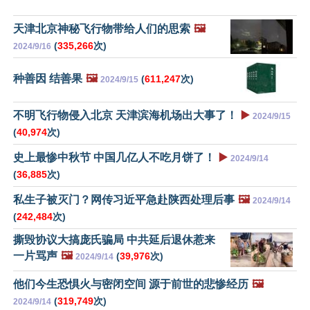
天津北京神秘飞行物带给人们的思索
🖼️
(
335,266
次)
2024/9/16
种善因 结善果
🖼️
(
611,247
次)
2024/9/15
不明飞行物侵入北京 天津滨海机场出大事了！
▶️
2024/9/15
(
40,974
次)
史上最惨中秋节 中国几亿人不吃月饼了！
▶️
2024/9/14
(
36,885
次)
私生子被灭门？网传习近平急赴陕西处理后事
🖼️
2024/9/14
(
242,484
次)
撕毁协议大搞庞氏骗局 中共延后退休惹来
一片骂声
🖼️
(
39,976
次)
2024/9/14
他们今生恐惧火与密闭空间 源于前世的悲惨经历
🖼️
(
319,749
次)
2024/9/14