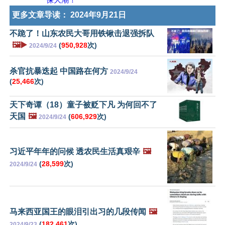
更多文章导读：
2024年9月21日
不跪了！山东农民大哥用铁锹击退强拆队
🖼️▶️
(
950,928
次)
2024/9/24
杀官抗暴迭起 中国路在何方
2024/9/24
(
25,466
次)
天下奇谭（18）童子被贬下凡 为何回不了
天国
🖼️
(
606,929
次)
2024/9/24
习近平年年的问候 透农民生活真艰辛
🖼️
(
28,599
次)
2024/9/24
马来西亚国王的眼泪引出习的几段传闻
🖼️
(
182,461
次)
2024/9/23