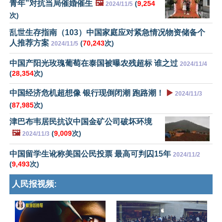
青年”对抗当局催婚催生
🖼️
(
9,254
2024/11/5
次)
乱世生存指南（103）中国家庭应对紧急情况物资储备个
人推荐方案
(
70,243
次)
2024/11/5
中国产阳光玫瑰葡萄在泰国被曝农残超标 谁之过
2024/11/4
(
28,354
次)
中国经济危机超想像 银行现倒闭潮 跑路潮！
▶️
2024/11/3
(
87,985
次)
津巴布韦居民抗议中国金矿公司破坏环境
🖼️
(
9,009
次)
2024/11/3
中国留学生讹称美国公民投票 最高可判囚15年
2024/11/2
(
9,493
次)
人民报视频: