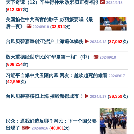
天下奇谭（12）辛生得神示 改邪归正得福报
🖼️
2024/9/18
(
612,357
次)
美国掐住中共高官的脖子 彭丽媛要唱《最
后一夜》
🖼️
(
33,814
次)
2024/9/18
台风贝碧嘉重创江浙沪 上海遍体鳞伤
▶️
(
37,052
次)
2024/9/18
敬天重德经世济民的“华夏第一相”（中）
🖼️
2024/9/18
(
608,254
次)
习近平自爆中共丑陋内幕 网友：越吹越死的难看
2024/9/17
(
42,595
次)
台风贝碧嘉横扫上海 摧毁魔都城市！
▶️
(
36,359
次)
2024/9/17
民众：逼我们造反哪？网民：下一个国父要
出现了
🖼️▶️
(
40,001
次)
2024/9/16