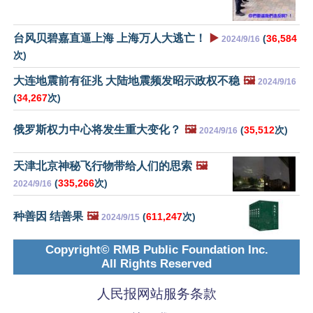
台风贝碧嘉直逼上海 上海万人大逃亡！
▶️
(
36,584
2024/9/16
次)
大连地震前有征兆 大陆地震频发昭示政权不稳
🖼️
2024/9/16
(
34,267
次)
俄罗斯权力中心将发生重大变化？
🖼️
(
35,512
次)
2024/9/16
天津北京神秘飞行物带给人们的思索
🖼️
(
335,266
次)
2024/9/16
种善因 结善果
🖼️
(
611,247
次)
2024/9/15
Copyright© RMB Public Foundation Inc.
All Rights Reserved
人民报网站服务条款