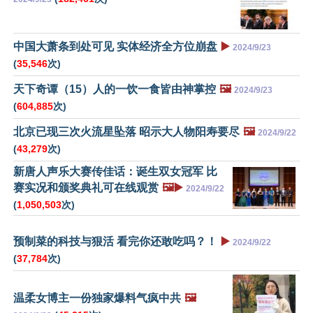
中国大萧条到处可见 实体经济全方位崩盘
▶️
2024/9/23
(
35,546
次)
天下奇谭（15）人的一饮一食皆由神掌控
🖼️
2024/9/23
(
604,885
次)
北京已现三次火流星坠落 昭示大人物阳寿要尽
🖼️
2024/9/22
(
43,279
次)
新唐人声乐大赛传佳话：诞生双女冠军 比
赛实况和颁奖典礼可在线观赏
🖼️▶️
2024/9/22
(
1,050,503
次)
预制菜的科技与狠活 看完你还敢吃吗？！
▶️
2024/9/22
(
37,784
次)
温柔女博主一份独家爆料气疯中共
🖼️