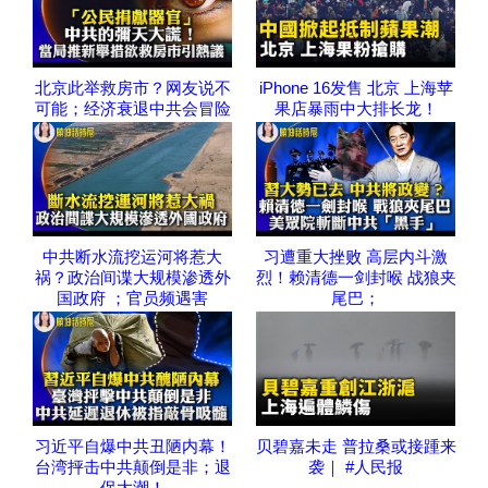
北京此举救房市？网友说不
iPhone 16发售 北京 上海苹
可能；经济衰退中共会冒险
果店暴雨中大排长龙！
中共断水流挖运河将惹大
习遭重大挫败 高层内斗激
祸？政治间谍大规模渗透外
烈！赖清德一剑封喉 战狼夹
国政府 ；官员频遇害
尾巴；
习近平自爆中共丑陋内幕！
贝碧嘉未走 普拉桑或接踵来
台湾抨击中共颠倒是非；退
袭｜ #人民报
保大潮！