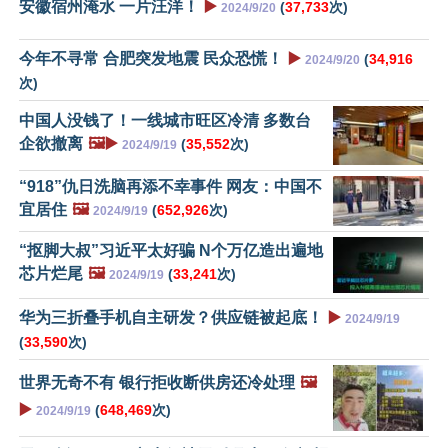
安徽宿州淹水 一片汪洋！
▶️
(
37,733
次)
2024/9/20
今年不寻常 合肥突发地震 民众恐慌！
▶️
(
34,916
2024/9/20
次)
中国人没钱了！一线城市旺区冷清 多数台
企欲撤离
🖼️▶️
(
35,552
次)
2024/9/19
“918”仇日洗脑再添不幸事件 网友：中国不
宜居住
🖼️
(
652,926
次)
2024/9/19
“抠脚大叔”习近平太好骗 N个万亿造出遍地
芯片烂尾
🖼️
(
33,241
次)
2024/9/19
华为三折叠手机自主研发？供应链被起底！
▶️
2024/9/19
(
33,590
次)
世界无奇不有 银行拒收断供房还冷处理
🖼️
▶️
(
648,469
次)
2024/9/19