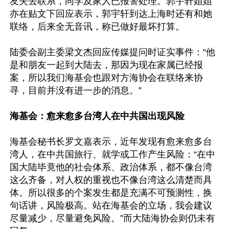
友失去联系，同学及家人已报警处理。郭宇轩姐姐
亦在贴文下回应表示，郭宇轩到达上海时还有和她
联络，后来全无音讯，称已做好最坏打算。

陆委会副主委梁文杰回应传媒提问时证实事件：“他
是和朋友一起到大陆去，那因为现在家属已经报
案，所以我们海基会也跟对方海协会在联络来协
寻，目前并没有进一步的消息。”

海基会：愈来愈多台湾人在中共国出现风险
海基会秘书长罗文嘉表示，近年发现有愈来愈多台
湾人，在中共国旅行、就学或工作产生风险：“在中
国大陆毕竟他的社会体系、政治体系，都不像台湾
这么齐备，对人权的重视也不像台湾这么清楚而具
体。所以很多的个案发生都是充满不可预测性，换
句话讲，风险极高。站在海基会的立场，我会建议
尽量减少，尽量避免风险。”而大陆海协会则仍未有