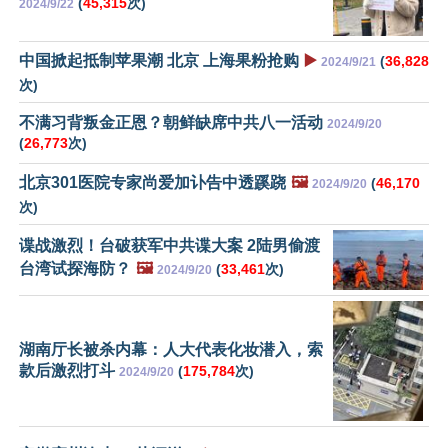
(
45,315
次)
2024/9/22
中国掀起抵制苹果潮 北京 上海果粉抢购
▶️
(
36,828
2024/9/21
次)
不满习背叛金正恩？朝鲜缺席中共八一活动
2024/9/20
(
26,773
次)
北京301医院专家尚爱加讣告中透蹊跷
🖼️
(
46,170
2024/9/20
次)
谍战激烈！台破获军中共谍大案 2陆男偷渡
台湾试探海防？
🖼️
(
33,461
次)
2024/9/20
湖南厅长被杀内幕：人大代表化妆潜入，索
款后激烈打斗
(
175,784
次)
2024/9/20