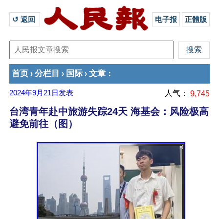
↺ 返回 
电子报
正體版
首页
分栏目
国际
文章
›
›
›
：
2024年9月21日
发表
人气：
9,745
台湾青年赴中旅游失踪24天 海基会：风险极高
避免前往（图）