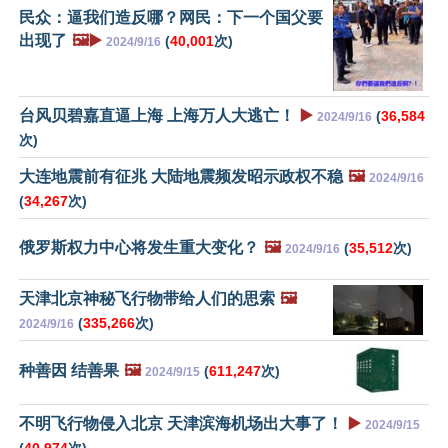
民众：逼我们造反哪？网民：下一个国父要
出现了
🖼️▶️
(
40,001
次)
2024/9/16
台风贝碧嘉直逼上海 上海万人大逃亡！
▶️
(
36,584
2024/9/16
次)
大连地震前有征兆 大陆地震频发昭示政权不稳
🖼️
2024/9/16
(
34,267
次)
俄罗斯权力中心将发生重大变化？
🖼️
(
35,512
次)
2024/9/16
天津北京神秘飞行物带给人们的思索
🖼️
(
335,266
次)
2024/9/16
种善因 结善果
🖼️
(
611,247
次)
2024/9/15
不明飞行物侵入北京 天津滨海机场出大事了！
▶️
2024/9/15
(
40,974
次)