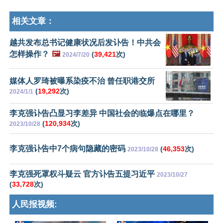
相关文章：
越共发布总书记健康状况后发讣告！中共会
怎样操作？
🖼️
(
39,421
次)
2024/7/20
媒体人罗琦被曝系染疫不治 曾任职港交所
(
19,292
次)
2024/1/1
李克强讣告凸显习李差异 中国社会的临爆点在哪里？
(
120,934
次)
2023/10/28
李克强讣告中7个病句隐藏的密码
(
46,353
次)
2023/10/28
李克强死罩权斗疑云 官方讣告五提习近平
2023/10/27
(
33,728
次)
人民报视频: