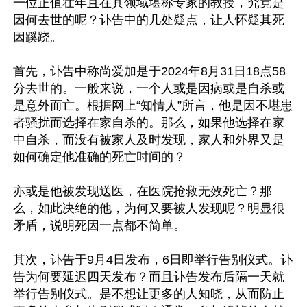
一位正值壮年且在其领域堪称专家的教授，究竟是
因何去世的呢？讣告中的几处疑点，让人怀疑其死
因蹊跷。

首先，讣告中称尚爱加是于2024年8月31日18点58
分去世的。一般来说，一个人或是因病或是自杀或
是意外而亡。根据网上“知情人”所言，他是因不堪患
者骚扰而选择在家自杀的。那么，如果他选择在家
中自杀，而没有被家人及时发现，家人和外界又是
如何确定他准确的死亡时间的？

亦或是他被发现送医，在医院抢救无效死亡？那
么，如此决绝的他，为何又要被人发现呢？明显很
矛盾，说明死因一点都不简单。

其次，讣告于9月4日发布，6日即举行告别仪式。讣
告为何要延迟四天发布？而且讣告发布后隔一天就
举行告别仪式。是不想让更多的人知晓，从而防止