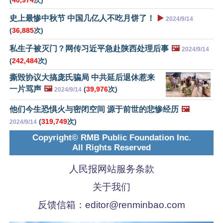
史上最惨中秋节 中国几亿人不吃月饼了！
▶️
2024/9/14
(
36,885
次)
私生子被灭门？网传习近平急赴陕西处理后事
🖼️
2024/9/14
(
242,484
次)
撕毁协议大搞庞氏骗局 中共延后退休惹来
一片骂声
🖼️
(
39,976
次)
2024/9/14
他们今生恐惧火与密闭空间 源于前世的悲惨经历
🖼️
(
319,749
次)
2024/9/14
Copyright© RMB Public Foundation Inc.
All Rights Reserved
人民报网站服务条款
关于我们
反馈信箱：
editor@renminbao.com