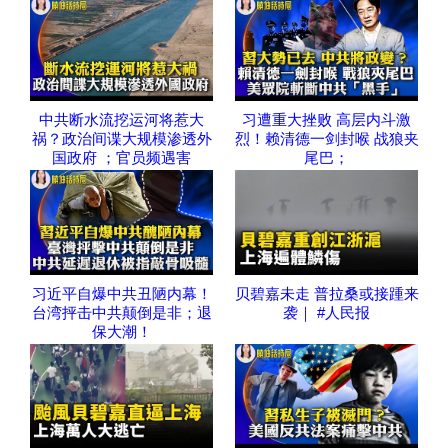
中共断水流挖运河将惹大
习遭重大挫败 高层内斗激
祸？政治间谍大规模渗透外
烈！赖清德一剑封喉 战狼夹
国政府 ；官员频遇害
尾巴；
习近平自爆中共丑陋内幕！
贝碧嘉未走 普拉桑或接踵来
台湾抨击中共颠倒是非；退
袭｜ #人民报
保大潮！