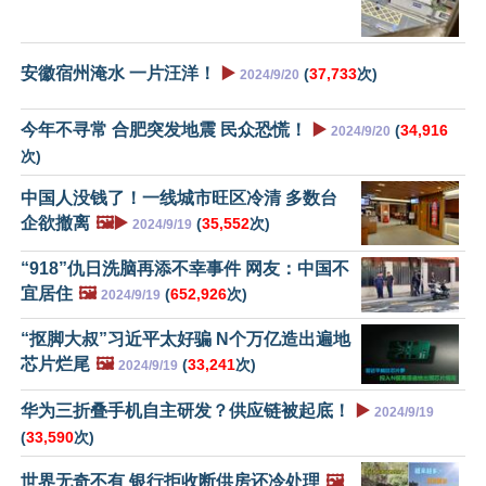
安徽宿州淹水 一片汪洋！
▶️
(
37,733
次)
2024/9/20
今年不寻常 合肥突发地震 民众恐慌！
▶️
(
34,916
2024/9/20
次)
中国人没钱了！一线城市旺区冷清 多数台
企欲撤离
🖼️▶️
(
35,552
次)
2024/9/19
“918”仇日洗脑再添不幸事件 网友：中国不
宜居住
🖼️
(
652,926
次)
2024/9/19
“抠脚大叔”习近平太好骗 N个万亿造出遍地
芯片烂尾
🖼️
(
33,241
次)
2024/9/19
华为三折叠手机自主研发？供应链被起底！
▶️
2024/9/19
(
33,590
次)
世界无奇不有 银行拒收断供房还冷处理
🖼️