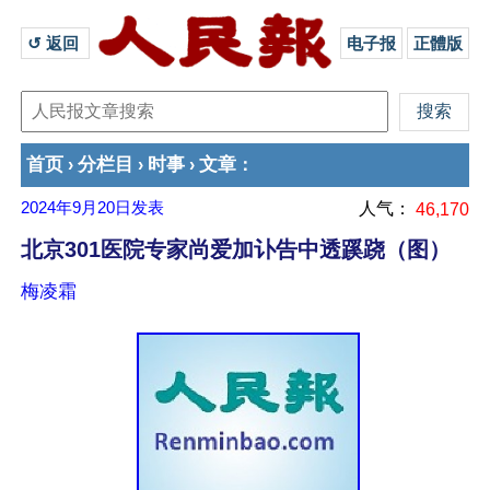
↺ 返回 
电子报
正體版
首页
分栏目
时事
文章
›
›
›
：
2024年9月20日
发表
人气：
46,170
北京301医院专家尚爱加讣告中透蹊跷（图）
梅凌霜