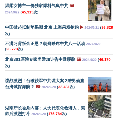
温柔女博主一份独家爆料气疯中共
🖼️
(
45,315
次)
2024/9/22
中国掀起抵制苹果潮 北京 上海果粉抢购
▶️
(
36,828
2024/9/21
次)
不满习背叛金正恩？朝鲜缺席中共八一活动
2024/9/20
(
26,773
次)
北京301医院专家尚爱加讣告中透蹊跷
🖼️
(
46,170
2024/9/20
次)
谍战激烈！台破获军中共谍大案 2陆男偷渡
台湾试探海防？
🖼️
(
33,461
次)
2024/9/20
湖南厅长被杀内幕：人大代表化妆潜入，索
款后激烈打斗
(
175,784
次)
2024/9/20