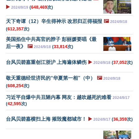
▶️
(
648,469
次)
2024/9/19
天下奇谭（12）辛生得神示 改邪归正得福报
🖼️
2024/9/18
(
612,357
次)
美国掐住中共高官的脖子 彭丽媛要唱《最
后一夜》
🖼️
(
33,814
次)
2024/9/18
台风贝碧嘉重创江浙沪 上海遍体鳞伤
▶️
(
37,052
次)
2024/9/18
敬天重德经世济民的“华夏第一相”（中）
🖼️
2024/9/18
(
608,254
次)
习近平自爆中共丑陋内幕 网友：越吹越死的难看
2024/9/17
(
42,595
次)
台风贝碧嘉横扫上海 摧毁魔都城市！
▶️
(
36,359
次)
2024/9/17