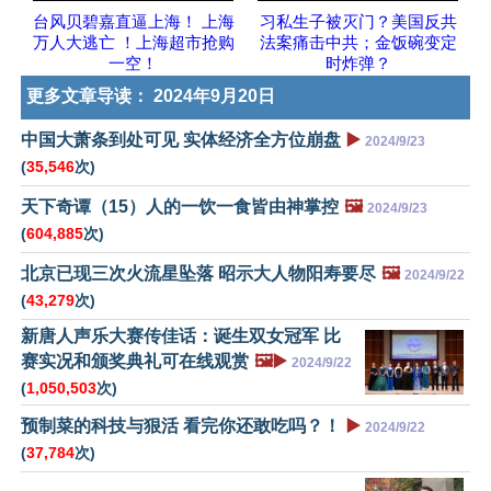
台风贝碧嘉直逼上海！ 上海
习私生子被灭门？美国反共
万人大逃亡 ！上海超市抢购
法案痛击中共；金饭碗变定
一空！
时炸弹？
更多文章导读：
2024年9月20日
中国大萧条到处可见 实体经济全方位崩盘
▶️
2024/9/23
(
35,546
次)
天下奇谭（15）人的一饮一食皆由神掌控
🖼️
2024/9/23
(
604,885
次)
北京已现三次火流星坠落 昭示大人物阳寿要尽
🖼️
2024/9/22
(
43,279
次)
新唐人声乐大赛传佳话：诞生双女冠军 比
赛实况和颁奖典礼可在线观赏
🖼️▶️
2024/9/22
(
1,050,503
次)
预制菜的科技与狠活 看完你还敢吃吗？！
▶️
2024/9/22
(
37,784
次)