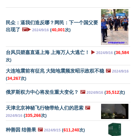
民众：逼我们造反哪？网民：下一个国父要
出现了
🖼️▶️
(
40,001
次)
2024/9/16
台风贝碧嘉直逼上海 上海万人大逃亡！
▶️
(
36,584
2024/9/16
次)
大连地震前有征兆 大陆地震频发昭示政权不稳
🖼️
2024/9/16
(
34,267
次)
俄罗斯权力中心将发生重大变化？
🖼️
(
35,512
次)
2024/9/16
天津北京神秘飞行物带给人们的思索
🖼️
(
335,266
次)
2024/9/16
种善因 结善果
🖼️
(
611,240
次)
2024/9/15