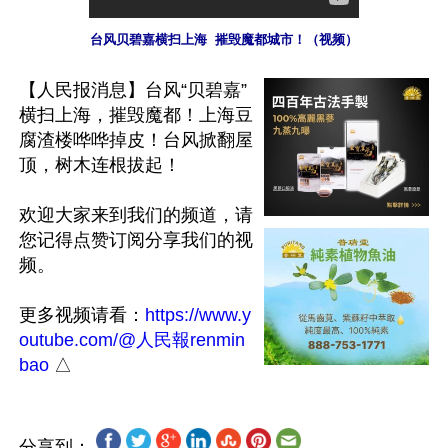
台风贝碧嘉横扫上海  摧毁魔都城市！（视频）
【人民报消息】台风“贝碧嘉”
横扫上海，摧毁魔都！上海豆
腐渣楼哗哗掉皮！台风掀翻屋
顶，树木连根拔起！

欢迎大家来到我们的频道，请
您记得点赞订阅分享我们的视
频。

更多视频请看：
https://www.y
outube.com/@人民報renmin
bao
分享到：