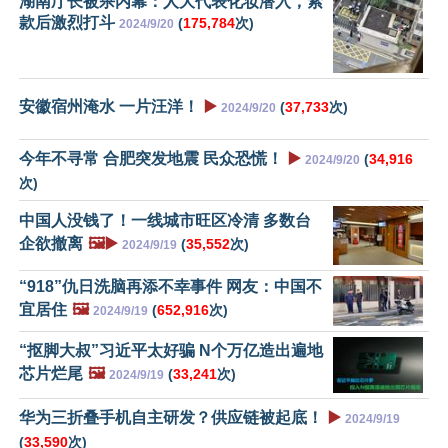
湖南厅长被杀内幕：人大代表化妆潜入，索
款后激烈打斗
(
175,784
次)
2024/9/20
安徽宿州淹水 一片汪洋！
▶️
(
37,733
次)
2024/9/20
今年不寻常 合肥突发地震 民众恐慌！
▶️
(
34,916
2024/9/20
次)
中国人没钱了！一线城市旺区冷清 多数台
企欲撤离
🖼️▶️
(
35,552
次)
2024/9/19
“918”仇日洗脑再添不幸事件 网友：中国不
宜居住
🖼️
(
652,916
次)
2024/9/19
“抠脚大叔”习近平太好骗 N个万亿造出遍地
芯片烂尾
🖼️
(
33,241
次)
2024/9/19
华为三折叠手机自主研发？供应链被起底！
▶️
2024/9/19
(
33,590
次)