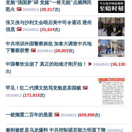
党魁“强国梦”碎 党媒“一将无能”点燃网民
怒火
🖼️
(
35,217
次)
2024/9/13
张又侠与沙利文会晤后美中司令通话 透何
信息
🖼️
(
31,624
次)
2024/9/12
中共培训外国警察挨批 加拿大调查中共地
下警察获赞
🖼️
(
26,803
次)
2024/9/12
中国餐饮业崩了 真正的劫难才刚开始！
▶️
(
36,130
2024/9/12
次)
罕见！红二代撰文怒骂党魁是卖国贼
🖼️
(
171,815
次)
2024/9/12
一桩搁置二百年的悬案
🖼️
(
609,896
次)
2024/9/12
秦刚被贬是乌龙爆料 中共控制谣言能力明显下降
2024/9/12