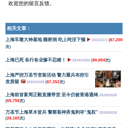
欢迎您的留言反馈。
相关文章：
上海车墩大神基地 睡桥洞 吃上吨没下顿
▶️
(
87,200
2024/11/1
次)
上海已死 各行各业惨不忍睹！
▶️
(
90,854
次)
2024/10/30
上海严控万圣节变装活动 警力重兵布控引
发质疑
🖼️
(
67,352
次)
2024/10/28
上海前首富周正毅直播带货 至今仍被香港通缉
2024/10/28
(
65,759
次)
万圣节上海草木皆兵 警察装神弄鬼剥夺“鬼权”
2024/10/28
(
28,165
次)