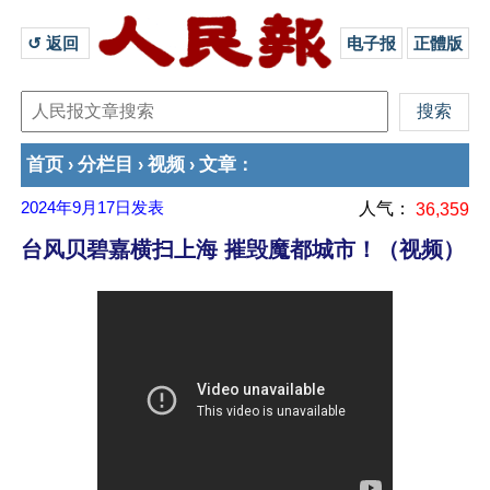
↺ 返回 
电子报
正體版
首页
分栏目
视频
文章
›
›
›
：
2024年9月17日
发表
人气：
36,359
台风贝碧嘉横扫上海 摧毁魔都城市！（视频）