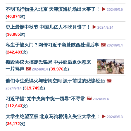
不明飞行物侵入北京 天津滨海机场出大事了！
▶️
2024/9/15
(
40,974
次)
史上最惨中秋节 中国几亿人不吃月饼了！
▶️
2024/9/14
(
36,885
次)
私生子被灭门？网传习近平急赴陕西处理后事
🖼️
2024/9/14
(
242,483
次)
撕毁协议大搞庞氏骗局 中共延后退休惹来
一片骂声
🖼️
(
39,976
次)
2024/9/14
他们今生恐惧火与密闭空间 源于前世的悲惨经历
🖼️
(
319,749
次)
2024/9/14
习近平提“党中央集中统一领导”不寻常
🖼️
2024/9/14
(
112,643
次)
大学生绝望至极 北京马驹桥涌入失业大学生！
▶️
2024/9/13
(
36,172
次)