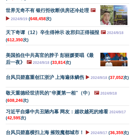
世界无奇不有 银行拒收断供房还冷处理
🖼️
▶️
(
648,458
次)
2024/9/19
天下奇谭（12）辛生得神示 改邪归正得福报
🖼️
2024/9/18
(
612,350
次)
美国掐住中共高官的脖子 彭丽媛要唱《最
后一夜》
🖼️
(
33,814
次)
2024/9/18
台风贝碧嘉重创江浙沪 上海遍体鳞伤
▶️
(
37,052
次)
2024/9/18
敬天重德经世济民的“华夏第一相”（中）
🖼️
2024/9/18
(
608,246
次)
习近平自爆中共丑陋内幕 网友：越吹越死的难看
2024/9/17
(
42,595
次)
台风贝碧嘉横扫上海 摧毁魔都城市！
▶️
(
36,359
次)
2024/9/17