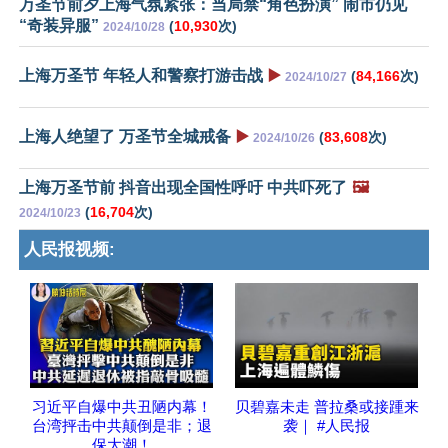
万圣节前夕上海气氛紧张：当局禁“角色扮演” 闹市仍见
“奇装异服”
(
10,930
次)
2024/10/28
上海万圣节 年轻人和警察打游击战
▶️
(
84,166
次)
2024/10/27
上海人绝望了 万圣节全城戒备
▶️
(
83,608
次)
2024/10/26
上海万圣节前 抖音出现全国性呼吁 中共吓死了
🖼️
(
16,704
次)
2024/10/23
人民报视频:
习近平自爆中共丑陋内幕！
贝碧嘉未走 普拉桑或接踵来
台湾抨击中共颠倒是非；退
袭｜ #人民报
保大潮！