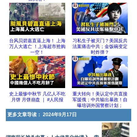
台风贝碧嘉直逼上海！ 上海
习私生子被灭门？美国反共
万人大逃亡 ！上海超市抢购
法案痛击中共；金饭碗变定
一空！
时炸弹？
史上最惨中秋节 几亿人不吃
重大转向！美认定中共直接
月饼 月饼崩盘 ｜ #人民报
军援俄；中共输出暴政！自
曝培训外国警察计划；
更多文章导读：
2024年9月17日