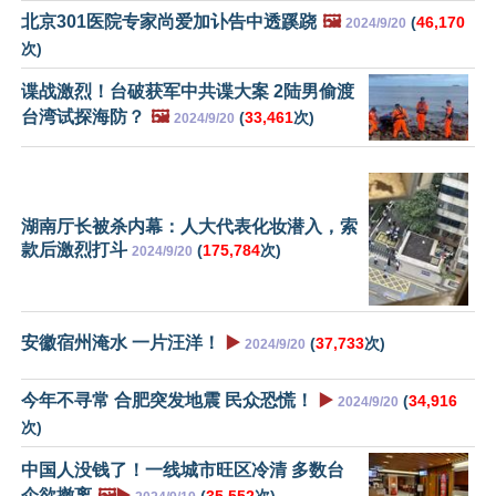
北京301医院专家尚爱加讣告中透蹊跷
🖼️
(
46,170
2024/9/20
次)
谍战激烈！台破获军中共谍大案 2陆男偷渡
台湾试探海防？
🖼️
(
33,461
次)
2024/9/20
湖南厅长被杀内幕：人大代表化妆潜入，索
款后激烈打斗
(
175,784
次)
2024/9/20
安徽宿州淹水 一片汪洋！
▶️
(
37,733
次)
2024/9/20
今年不寻常 合肥突发地震 民众恐慌！
▶️
(
34,916
2024/9/20
次)
中国人没钱了！一线城市旺区冷清 多数台
企欲撤离
🖼️▶️
(
35,552
次)