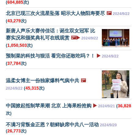
(
604,885
次)
北京已现三次火流星坠落 昭示大人物阳寿要尽
🖼️
2024/9/22
(
43,279
次)
新唐人声乐大赛传佳话：诞生双女冠军 比
赛实况和颁奖典礼可在线观赏
🖼️▶️
2024/9/22
(
1,050,503
次)
预制菜的科技与狠活 看完你还敢吃吗？！
▶️
2024/9/22
(
37,784
次)
温柔女博主一份独家爆料气疯中共
🖼️
(
45,315
次)
2024/9/22
中国掀起抵制苹果潮 北京 上海果粉抢购
▶️
(
36,828
2024/9/21
次)
不满习背叛金正恩？朝鲜缺席中共八一活动
2024/9/20
(
26,773
次)