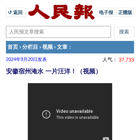
↺ 返回 
电子报
正體版
首页
分栏目
视频
文章
›
›
›
：
2024年9月20日
发表
人气：
37,733
安徽宿州淹水 一片汪洋！（视频）