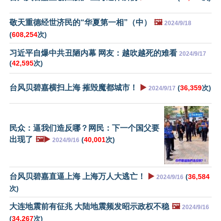
敬天重德经世济民的“华夏第一相”（中）
🖼️
2024/9/18
(
608,254
次)
习近平自爆中共丑陋内幕 网友：越吹越死的难看
2024/9/17
(
42,595
次)
台风贝碧嘉横扫上海 摧毁魔都城市！
▶️
(
36,359
次)
2024/9/17
民众：逼我们造反哪？网民：下一个国父要
出现了
🖼️▶️
(
40,001
次)
2024/9/16
台风贝碧嘉直逼上海 上海万人大逃亡！
▶️
(
36,584
2024/9/16
次)
大连地震前有征兆 大陆地震频发昭示政权不稳
🖼️
2024/9/16
(
34,267
次)