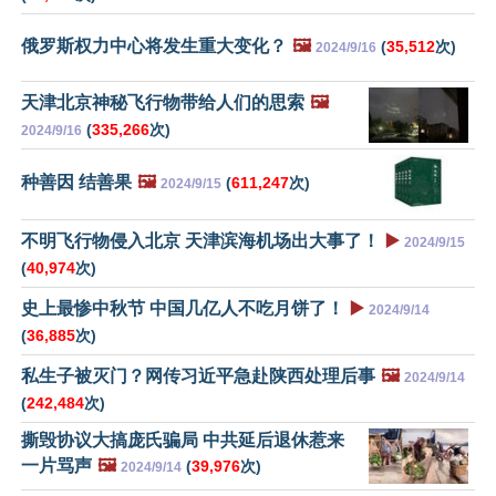
俄罗斯权力中心将发生重大变化？
🖼️
(
35,512
次)
2024/9/16
天津北京神秘飞行物带给人们的思索
🖼️
(
335,266
次)
2024/9/16
种善因 结善果
🖼️
(
611,247
次)
2024/9/15
不明飞行物侵入北京 天津滨海机场出大事了！
▶️
2024/9/15
(
40,974
次)
史上最惨中秋节 中国几亿人不吃月饼了！
▶️
2024/9/14
(
36,885
次)
私生子被灭门？网传习近平急赴陕西处理后事
🖼️
2024/9/14
(
242,484
次)
撕毁协议大搞庞氏骗局 中共延后退休惹来
一片骂声
🖼️
(
39,976
次)
2024/9/14