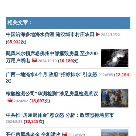
相关文章：
中国沿海多地海水倒灌 淹没城市村庄农田
▶️
2024/10/22
(
65,932
次)
飓风米尔顿席卷佛州中部摧毁房屋 至少200
万用户断电
🖼️
(
10,189
次)
2024/10/10
广西一地淹水4个月 政府“招标排水”引众怒
(
12,194
2024/9/5
次)
核酸检测公司“华测检测”涉足房屋检测惹议
🖼️
(
15,697
次)
2024/9/2
中共推“房屋退休金”惹众怒 分析：政策恐拖垮房市
(
10,319
次)
2024/8/31
开征房屋养老金 变相滥收
🖼️
2024/8/29