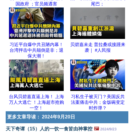
国政府 ；官员频遇害
尾巴；
习近平自爆中共丑陋内幕！
贝碧嘉未走 普拉桑或接踵来
台湾抨击中共颠倒是非；退
袭｜ #人民报
保大潮！
台风贝碧嘉直逼上海！ 上海
习私生子被灭门？美国反共
万人大逃亡 ！上海超市抢购
法案痛击中共；金饭碗变定
一空！
时炸弹？
更多文章导读：
2024年9月20日
天下奇谭（15）人的一饮一食皆由神掌控
🖼️
2024/9/23