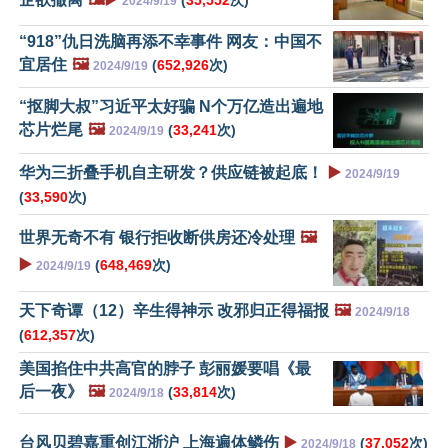
2024/9/19
“918”仇日洗脑再添不幸事件 网友：中国不
宜居住
🖼️
(
652,926
次)
2024/9/19
“抠脚大叔”习近平太好骗 N个万亿造出遍地
芯片烂尾
🖼️
(
33,241
次)
2024/9/19
华为三折叠手机自主研发？供应链被起底！
▶️
2024/9/19
(
33,590
次)
世界无奇不有 银行拒收断供房还冷处理
🖼️
▶️
(
648,469
次)
2024/9/19
天下奇谭（12）辛生得神示 改邪归正得福报
🖼️
2024/9/18
(
612,357
次)
美国掐住中共高官的脖子 彭丽媛要唱《最
后一夜》
🖼️
(
33,814
次)
2024/9/18
台风贝碧嘉重创江浙沪 上海遍体鳞伤
▶️
(
37,052
次)
2024/9/18