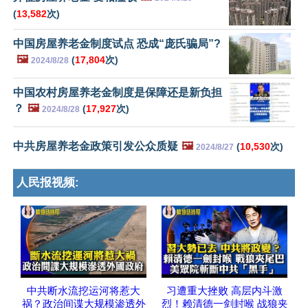
(
13,582
次)
中国房屋养老金制度试点 恐成“庞氏骗局”?
🖼️
(
17,804
次)
2024/8/28
中国农村房屋养老金制度是保障还是新负担
？
🖼️
(
17,927
次)
2024/8/28
中共房屋养老金政策引发公众质疑
🖼️
(
10,530
次)
2024/8/27
人民报视频:
中共断水流挖运河将惹大
习遭重大挫败 高层内斗激
祸？政治间谍大规模渗透外
烈！赖清德一剑封喉 战狼夹