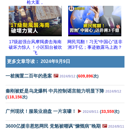
枪大案，
17级超强台风摩羯袭击海南
网民骂翻！习无“中国心”送非
破坏力惊人 ！小区阳台被吹
洲3千亿；事迹败露马上跑？
飞
更多文章导读：
2024年9月9日
一桩搁置二百年的悬案
🖼️
(
609,896
次)
2024/9/12
秦刚被贬是乌龙爆料 中共控制谣言能力明显下降
2024/9/12
(
118,156
次)
广州现状！服装业崩盘 一片哀嚎！
▶️
(
33,559
次)
2024/9/11
3600亿援非惹怒网民 党魁被嘲讽“慷慨病”晚期
🖼️
2024/9/11