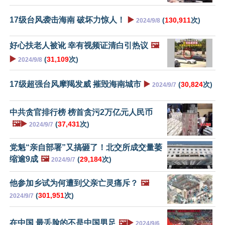
17级台风袭击海南 破坏力惊人！
▶️
(
130,911
次)
2024/9/8
好心扶老人被讹 幸有视频证清白引热议
🖼️
▶️
(
31,109
次)
2024/9/8
17级超强台风摩羯发威 摧毁海南城市
▶️
(
30,824
次)
2024/9/7
中共贪官排行榜 榜首贪污2万亿元人民币
🖼️▶️
(
37,431
次)
2024/9/7
党魁“亲自部署”又搞砸了！北交所成交量萎
缩逾9成
🖼️
(
29,184
次)
2024/9/7
他参加乡试为何遭到父亲亡灵痛斥？
🖼️
(
301,951
次)
2024/9/7
在中国 最丢脸的不是中国男足
🖼️▶️
2024/9/6