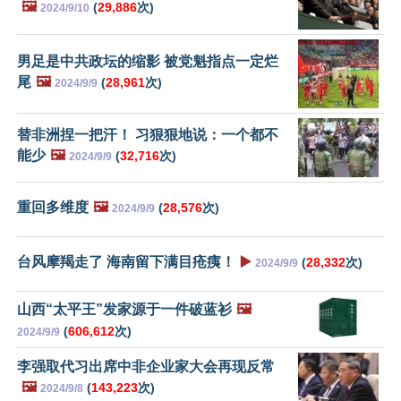
🖼️
(
29,886
次)
2024/9/10
男足是中共政坛的缩影 被党魁指点一定烂
尾
🖼️
(
28,961
次)
2024/9/9
替非洲捏一把汗！ 习狠狠地说：一个都不
能少
🖼️
(
32,716
次)
2024/9/9
重回多维度
🖼️
(
28,576
次)
2024/9/9
台风摩羯走了 海南留下满目疮痍！
▶️
(
28,332
次)
2024/9/9
山西“太平王”发家源于一件破蓝衫
🖼️
(
606,612
次)
2024/9/9
李强取代习出席中非企业家大会再现反常
🖼️
(
143,223
次)
2024/9/8