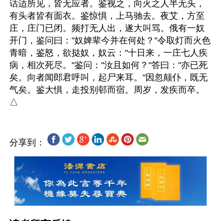
话适所见，皆无应者。鉴视之，向火之人半无头，
有头者皆有面衣。鉴惊惧，上马驰去。夜艾，方至
庄，庄门已闭。频打无人出，遂大叫骂。俄有一奴
开门，鉴问曰："奴婢辈今并在何处？"令取灯而火色
青暗，鉴怒，欲挞奴，奴云："十日来，一庄七人疾
病，相次死尽。"鉴问："汝且如何？"答曰："亦已死
矣。向者闻郎君呼叫，起尸来耳。"因忽颠仆，既无
气矣。鉴大惧，走投别邨而宿。周岁，发疾而卒。 
分享到：