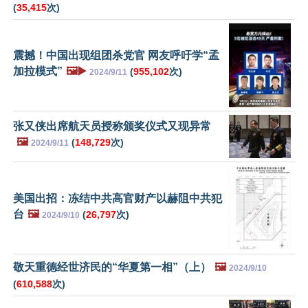
(
35,415
次)
震撼！中国出现组团杀党官 网友呼吁学“孟
加拉模式”
🖼️▶️
(
955,102
次)
2024/9/11
张又侠出席航天员授称颁奖仪式又现异常
🖼️
(
148,729
次)
2024/9/11
美国出招：冻结中共高官财产以赫阻中共犯
台
🖼️
(
26,797
次)
2024/9/10
敬天重德经世济民的“华夏第一相”（上）
🖼️
2024/9/10
(
610,588
次)