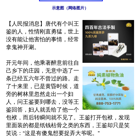
示意图（网络图片）
【人民报消息】唐代有个叫王
鉴的人，性情刚直勇猛，世上
没有能让他害怕的事情，经常
拿鬼神开涮。

开元年间，他乘著醉意前往自
己乡下的庄园，无意中选了一
条已经五六年不曾过的路。走
了十来里，已是黄昏时候，道
旁的树林里忽然走出一个妇
人，问王鉴要到哪去，没等王
鉴回答，妇人就丢给了他一个
包袱，而后转瞬间就不见了。王鉴打开包袱，发现
里面装的都是纸钱枯骨之类的东西，王鉴却只是笑
笑说：“这是有傻鬼想要捉弄大爷呢。”
