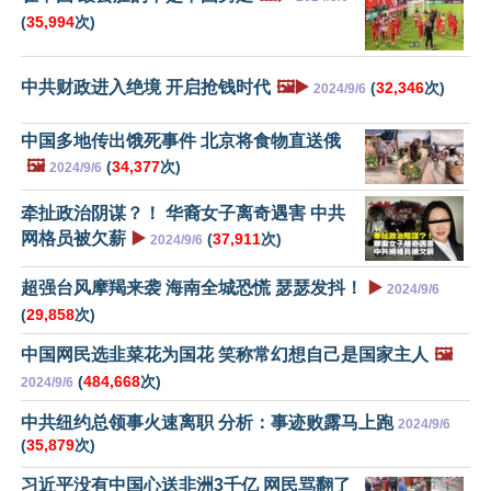
(
35,994
次)
中共财政进入绝境 开启抢钱时代
🖼️▶️
(
32,346
次)
2024/9/6
中国多地传出饿死事件 北京将食物直送俄
🖼️
(
34,377
次)
2024/9/6
牵扯政治阴谋？！ 华裔女子离奇遇害 中共
网格员被欠薪
▶️
(
37,911
次)
2024/9/6
超强台风摩羯来袭 海南全城恐慌 瑟瑟发抖！
▶️
2024/9/6
(
29,858
次)
中国网民选韭菜花为国花 笑称常幻想自己是国家主人
🖼️
(
484,668
次)
2024/9/6
中共纽约总领事火速离职 分析：事迹败露马上跑
2024/9/6
(
35,879
次)
习近平没有中国心送非洲3千亿 网民骂翻了