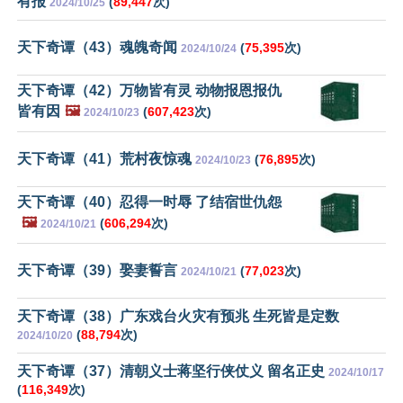
有报
(
89,447
次)
2024/10/25
天下奇谭（43）魂魄奇闻
(
75,395
次)
2024/10/24
天下奇谭（42）万物皆有灵 动物报恩报仇
皆有因
🖼️
(
607,423
次)
2024/10/23
天下奇谭（41）荒村夜惊魂
(
76,895
次)
2024/10/23
天下奇谭（40）忍得一时辱 了结宿世仇怨
🖼️
(
606,294
次)
2024/10/21
天下奇谭（39）娶妻誓言
(
77,023
次)
2024/10/21
天下奇谭（38）广东戏台火灾有预兆 生死皆是定数
(
88,794
次)
2024/10/20
天下奇谭（37）清朝义士蒋坚行侠仗义 留名正史
2024/10/17
(
116,349
次)