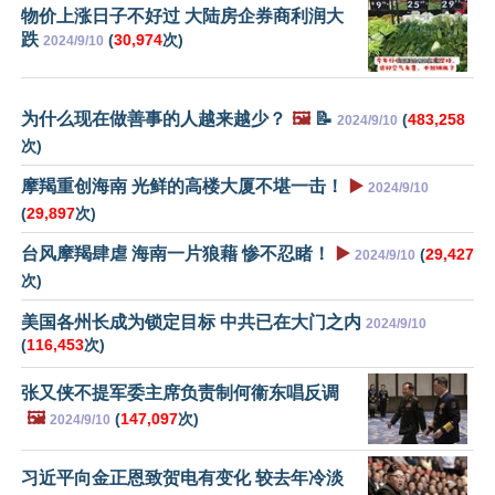
物价上涨日子不好过 大陆房企券商利润大
跌
(
30,974
次)
2024/9/10
为什么现在做善事的人越来越少？
🖼️
📝
(
483,258
2024/9/10
次)
摩羯重创海南 光鲜的高楼大厦不堪一击！
▶️
2024/9/10
(
29,897
次)
台风摩羯肆虐 海南一片狼藉 惨不忍睹！
▶️
(
29,427
2024/9/10
次)
美国各州长成为锁定目标 中共已在大门之内
2024/9/10
(
116,453
次)
张又侠不提军委主席负责制何衞东唱反调
🖼️
(
147,097
次)
2024/9/10
习近平向金正恩致贺电有变化 较去年冷淡