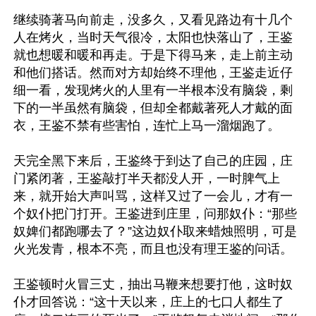
继续骑著马向前走，没多久，又看见路边有十几个
人在烤火，当时天气很冷，太阳也快落山了，王鉴
就也想暖和暖和再走。于是下得马来，走上前主动
和他们搭话。然而对方却始终不理他，王鉴走近仔
细一看，发现烤火的人里有一半根本没有脑袋，剩
下的一半虽然有脑袋，但却全都戴著死人才戴的面
衣，王鉴不禁有些害怕，连忙上马一溜烟跑了。

天完全黑下来后，王鉴终于到达了自己的庄园，庄
门紧闭著，王鉴敲打半天都没人开，一时脾气上
来，就开始大声叫骂，这样又过了一会儿，才有一
个奴仆把门打开。王鉴进到庄里，问那奴仆：“那些
奴婢们都跑哪去了？”这边奴仆取来蜡烛照明，可是
火光发青，根本不亮，而且也没有理王鉴的问话。

王鉴顿时火冒三丈，抽出马鞭来想要打他，这时奴
仆才回答说：“这十天以来，庄上的七口人都生了