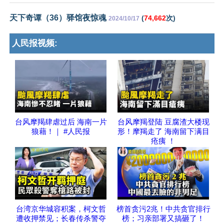
天下奇谭（36）驿馆夜惊魂
(
74,662
次)
2024/10/17
人民报视频:
台风摩羯肆虐过后 海南一片
台风摩羯登陆 豆腐渣大楼现
狼藉！｜ #人民报
形！摩羯走了 海南留下满目
疮痍 ！
台湾京华城容积案，柯文哲
榜首贪污2兆！中共贪官排行
遭收押禁见；长春传杀警夺
榜；习亲部署又搞砸了！