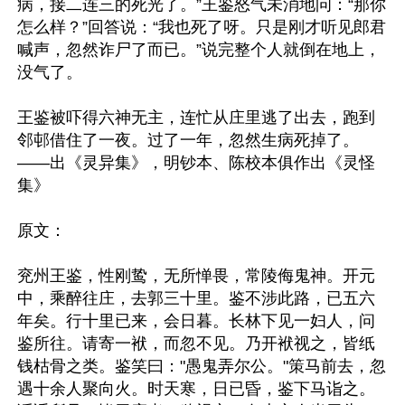
病，接二连三的死光了。”王鉴怒气未消地问：“那你
怎么样？”回答说：“我也死了呀。只是刚才听见郎君
喊声，忽然诈尸了而已。”说完整个人就倒在地上，
没气了。

王鉴被吓得六神无主，连忙从庄里逃了出去，跑到
邻邨借住了一夜。过了一年，忽然生病死掉了。
——出《灵异集》，明钞本、陈校本俱作出《灵怪
集》

原文：

兖州王鉴，性刚鸷，无所惮畏，常陵侮鬼神。开元
中，乘醉往庄，去郭三十里。鉴不涉此路，已五六
年矣。行十里已来，会日暮。长林下见一妇人，问
鉴所往。请寄一袱，而忽不见。乃开袱视之，皆纸
钱枯骨之类。鉴笑曰："愚鬼弄尔公。"策马前去，忽
遇十余人聚向火。时天寒，日已昏，鉴下马诣之。