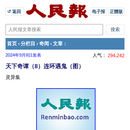
↺ 返回 
电子报
正體版
首页
分栏目
奇闻
文章
›
›
›
：
2024年9月8日
发表
人气：
294,242
天下奇谭（8）连环遇鬼（图）
灵异集