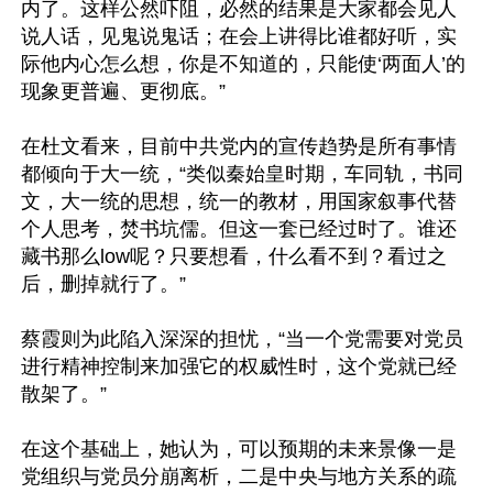
内了。这样公然吓阻，必然的结果是大家都会见人
说人话，见鬼说鬼话；在会上讲得比谁都好听，实
际他内心怎么想，你是不知道的，只能使‘两面人’的
现象更普遍、更彻底。”

在杜文看来，目前中共党内的宣传趋势是所有事情
都倾向于大一统，“类似秦始皇时期，车同轨，书同
文，大一统的思想，统一的教材，用国家叙事代替
个人思考，焚书坑儒。但这一套已经过时了。谁还
藏书那么low呢？只要想看，什么看不到？看过之
后，删掉就行了。”

蔡霞则为此陷入深深的担忧，“当一个党需要对党员
进行精神控制来加强它的权威性时，这个党就已经
散架了。”

在这个基础上，她认为，可以预期的未来景像一是
党组织与党员分崩离析，二是中央与地方关系的疏