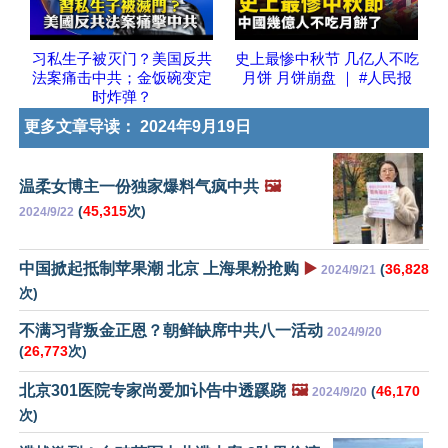
习私生子被灭门？美国反共
史上最惨中秋节 几亿人不吃
法案痛击中共；金饭碗变定
月饼 月饼崩盘 ｜ #人民报
时炸弹？
更多文章导读：
2024年9月19日
温柔女博主一份独家爆料气疯中共
🖼️
(
45,315
次)
2024/9/22
中国掀起抵制苹果潮 北京 上海果粉抢购
▶️
(
36,828
2024/9/21
次)
不满习背叛金正恩？朝鲜缺席中共八一活动
2024/9/20
(
26,773
次)
北京301医院专家尚爱加讣告中透蹊跷
🖼️
(
46,170
2024/9/20
次)