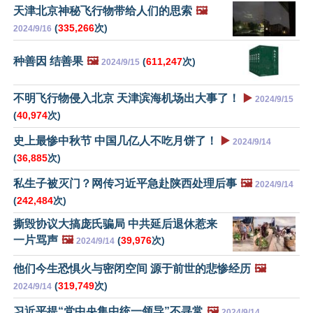
天津北京神秘飞行物带给人们的思索
🖼️
(
335,266
次)
2024/9/16
种善因 结善果
🖼️
(
611,247
次)
2024/9/15
不明飞行物侵入北京 天津滨海机场出大事了！
▶️
2024/9/15
(
40,974
次)
史上最惨中秋节 中国几亿人不吃月饼了！
▶️
2024/9/14
(
36,885
次)
私生子被灭门？网传习近平急赴陕西处理后事
🖼️
2024/9/14
(
242,484
次)
撕毁协议大搞庞氏骗局 中共延后退休惹来
一片骂声
🖼️
(
39,976
次)
2024/9/14
他们今生恐惧火与密闭空间 源于前世的悲惨经历
🖼️
(
319,749
次)
2024/9/14
习近平提“党中央集中统一领导”不寻常
🖼️
2024/9/14