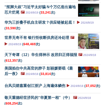
“抠脚大叔”习近平太好骗 N个万亿造出遍地
芯片烂尾
🖼️
(
33,241
次)
2024/9/19
华为三折叠手机自主研发？供应链被起底！
▶️
2024/9/19
(
33,590
次)
世界无奇不有 银行拒收断供房还冷处理
🖼️
▶️
(
648,469
次)
2024/9/19
天下奇谭（12）辛生得神示 改邪归正得福报
🖼️
2024/9/18
(
612,357
次)
美国掐住中共高官的脖子 彭丽媛要唱《最
后一夜》
🖼️
(
33,814
次)
2024/9/18
台风贝碧嘉重创江浙沪 上海遍体鳞伤
▶️
(
37,052
次)
2024/9/18
敬天重德经世济民的“华夏第一相”（中）
🖼️
2024/9/18
(
608,254
次)