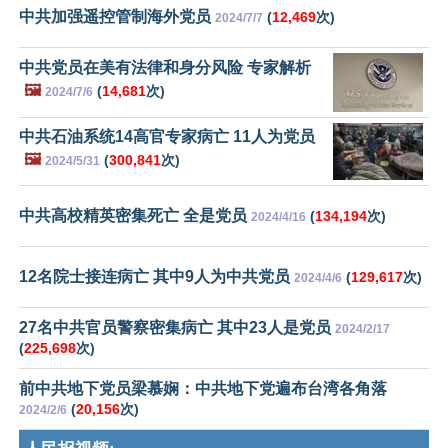
中共加强遥控管制海外党员
(
12,469
次)
2024/7/7
中共党员在美有法律和身分风险 专家解析
🖼️
(
14,681
次)
2024/7/6
中共石油系统14高官专家病亡 11人为党员
🖼️
(
300,841
次)
2024/5/31
中共高校精英密集死亡 全是党员
(
134,194
次)
2024/4/16
12名院士接连病亡 其中9人为中共党员
(
129,617
次)
2024/4/6
27名中共官员警察密集病亡 其中23人是党员
2024/2/17
(
225,698
次)
前中共地下党员梁慕娴：中共地下党遍布台湾各角落
(
20,156
次)
2024/2/6