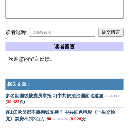
读者暱称:
读者留言
欢迎您的留言反馈。
相关文章：
多名副国级被党员举报 习中共依法治国面临尴尬
2024/11/3
(
30,422
次)
连1亿党员都不愿掏钱支持？ 中共红色电影《一生交给
党》票房不到3百万
🖼️
(
8,928
次)
2024/9/26