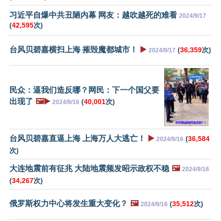
习近平自爆中共丑陋内幕 网友：越吹越死的难看
2024/9/17
(
42,595
次)
台风贝碧嘉横扫上海 摧毁魔都城市！
▶️
(
36,359
次)
2024/9/17
民众：逼我们造反哪？网民：下一个国父要
出现了
🖼️▶️
(
40,001
次)
2024/9/16
台风贝碧嘉直逼上海 上海万人大逃亡！
▶️
(
36,584
2024/9/16
次)
大连地震前有征兆 大陆地震频发昭示政权不稳
🖼️
2024/9/16
(
34,267
次)
俄罗斯权力中心将发生重大变化？
🖼️
(
35,512
次)
2024/9/16