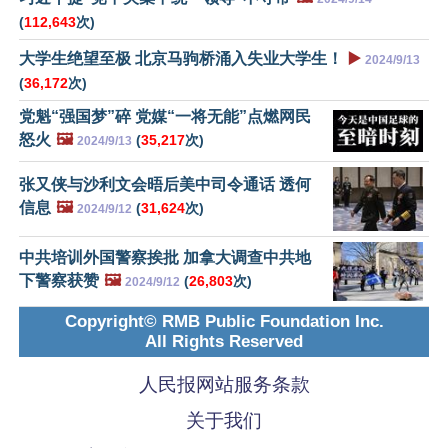
(
112,643
次)
大学生绝望至极 北京马驹桥涌入失业大学生！
▶️
2024/9/13
(
36,172
次)
党魁“强国梦”碎 党媒“一将无能”点燃网民
怒火
🖼️
(
35,217
次)
2024/9/13
张又侠与沙利文会晤后美中司令通话 透何
信息
🖼️
(
31,624
次)
2024/9/12
中共培训外国警察挨批 加拿大调查中共地
下警察获赞
🖼️
(
26,803
次)
2024/9/12
Copyright© RMB Public Foundation Inc.
All Rights Reserved
人民报网站服务条款
关于我们