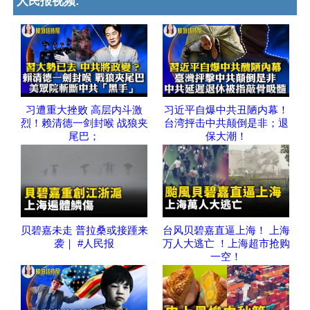
人民报视频:
习遭重大挫败 高层内斗激
习近平自爆中共丑陋内幕！
烈！赖清德一剑封喉 战狼夹
台湾抨击中共颠倒是非；退
尾巴；
保大潮！
贝碧嘉未走 普拉桑或接踵来
台风贝碧嘉直逼上海！ 上海
袭｜ #人民报
万人大逃亡 ！上海超市抢购
一空！