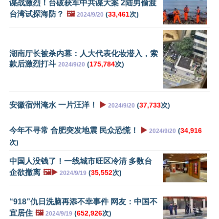
谍战激烈！台破获军中共谍大案 2陆男偷渡
台湾试探海防？
🖼️
(
33,461
次)
2024/9/20
湖南厅长被杀内幕：人大代表化妆潜入，索
款后激烈打斗
(
175,784
次)
2024/9/20
安徽宿州淹水 一片汪洋！
▶️
(
37,733
次)
2024/9/20
今年不寻常 合肥突发地震 民众恐慌！
▶️
(
34,916
2024/9/20
次)
中国人没钱了！一线城市旺区冷清 多数台
企欲撤离
🖼️▶️
(
35,552
次)
2024/9/19
“918”仇日洗脑再添不幸事件 网友：中国不
宜居住
🖼️
(
652,926
次)
2024/9/19