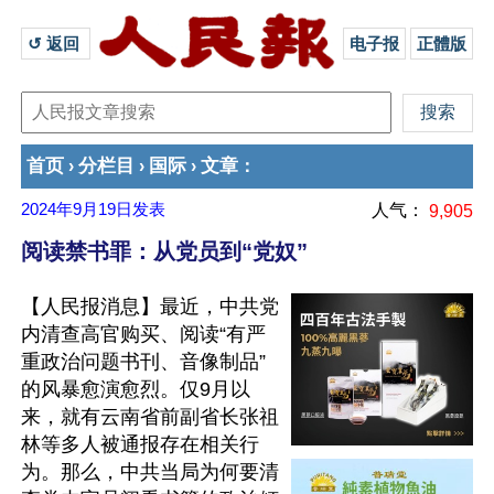
↺ 返回 
电子报
正體版
首页
分栏目
国际
文章
›
›
›
：
2024年9月19日
发表
人气：
9,905
阅读禁书罪：从党员到“党奴”
【人民报消息】最近，中共党
内清查高官购买、阅读“有严
重政治问题书刊、音像制品”
的风暴愈演愈烈。仅9月以
来，就有云南省前副省长张祖
林等多人被通报存在相关行
为。那么，中共当局为何要清