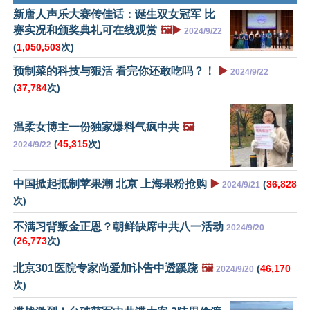
新唐人声乐大赛传佳话：诞生双女冠军 比
赛实况和颁奖典礼可在线观赏
🖼️▶️
2024/9/22
(
1,050,503
次)
预制菜的科技与狠活 看完你还敢吃吗？！
▶️
2024/9/22
(
37,784
次)
温柔女博主一份独家爆料气疯中共
🖼️
(
45,315
次)
2024/9/22
中国掀起抵制苹果潮 北京 上海果粉抢购
▶️
(
36,828
2024/9/21
次)
不满习背叛金正恩？朝鲜缺席中共八一活动
2024/9/20
(
26,773
次)
北京301医院专家尚爱加讣告中透蹊跷
🖼️
(
46,170
2024/9/20
次)