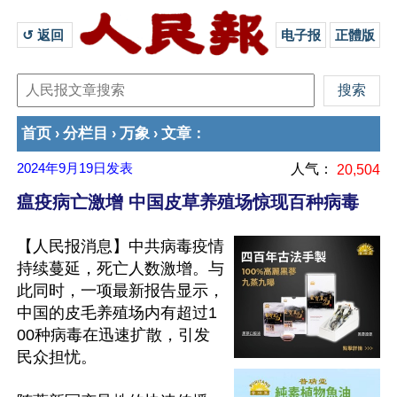
↺ 返回 
电子报
正體版
首页
分栏目
万象
文章
›
›
›
：
2024年9月19日
发表
人气：
20,504
瘟疫病亡激增 中国皮草养殖场惊现百种病毒
【人民报消息】中共病毒疫情
持续蔓延，死亡人数激增。与
此同时，一项最新报告显示，
中国的皮毛养殖场内有超过1
00种病毒在迅速扩散，引发
民众担忧。
