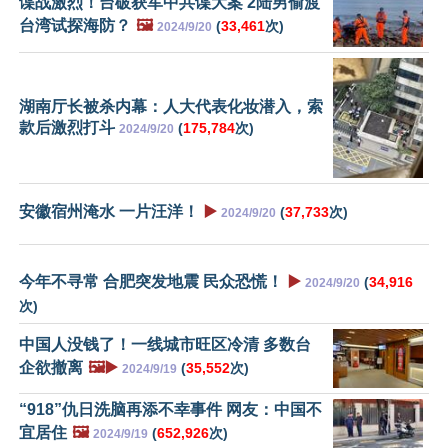
谍战激烈！台破获军中共谍大案 2陆男偷渡
台湾试探海防？
🖼️
(
33,461
次)
2024/9/20
湖南厅长被杀内幕：人大代表化妆潜入，索
款后激烈打斗
(
175,784
次)
2024/9/20
安徽宿州淹水 一片汪洋！
▶️
(
37,733
次)
2024/9/20
今年不寻常 合肥突发地震 民众恐慌！
▶️
(
34,916
2024/9/20
次)
中国人没钱了！一线城市旺区冷清 多数台
企欲撤离
🖼️▶️
(
35,552
次)
2024/9/19
“918”仇日洗脑再添不幸事件 网友：中国不
宜居住
🖼️
(
652,926
次)
2024/9/19