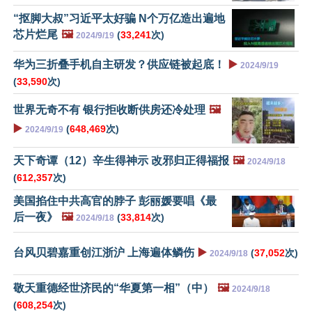
“抠脚大叔”习近平太好骗 N个万亿造出遍地
芯片烂尾
🖼️
(
33,241
次)
2024/9/19
华为三折叠手机自主研发？供应链被起底！
▶️
2024/9/19
(
33,590
次)
世界无奇不有 银行拒收断供房还冷处理
🖼️
▶️
(
648,469
次)
2024/9/19
天下奇谭（12）辛生得神示 改邪归正得福报
🖼️
2024/9/18
(
612,357
次)
美国掐住中共高官的脖子 彭丽媛要唱《最
后一夜》
🖼️
(
33,814
次)
2024/9/18
台风贝碧嘉重创江浙沪 上海遍体鳞伤
▶️
(
37,052
次)
2024/9/18
敬天重德经世济民的“华夏第一相”（中）
🖼️
2024/9/18
(
608,254
次)