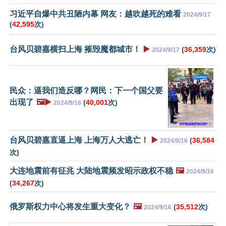
习近平自爆中共丑陋内幕 网友：越吹越死的难看
2024/9/17
(
42,595
次)
台风贝碧嘉横扫上海 摧毁魔都城市！
▶️
(
36,359
次)
2024/9/17
民众：逼我们造反哪？网民：下一个国父要
出现了
🖼️▶️
(
40,001
次)
2024/9/16
台风贝碧嘉直逼上海 上海万人大逃亡！
▶️
(
36,584
2024/9/16
次)
大连地震前有征兆 大陆地震频发昭示政权不稳
🖼️
2024/9/16
(
34,267
次)
俄罗斯权力中心将发生重大变化？
🖼️
(
35,512
次)
2024/9/16