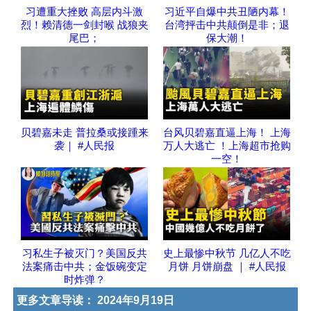
习遭重大挫败 高层内斗激
习近平自爆中共丑陋内幕！
烈！赖清德一剑封喉 战狼夹
台湾抨击中共颠倒是非；退
尾巴；
保大潮！
贝碧嘉未走 普拉桑或接踵来
台风贝碧嘉直逼上海！ 上海
袭｜ #人民报
万人大逃亡 ！上海超市抢购
一空！
习私生子被灭门？美国反共
史上最惨中秋节 几亿人不吃
法案痛击中共；金饭碗变定
月饼 月饼崩盘 ｜ #人民报
时炸弹？
更多文章导读：
2024年9月19日