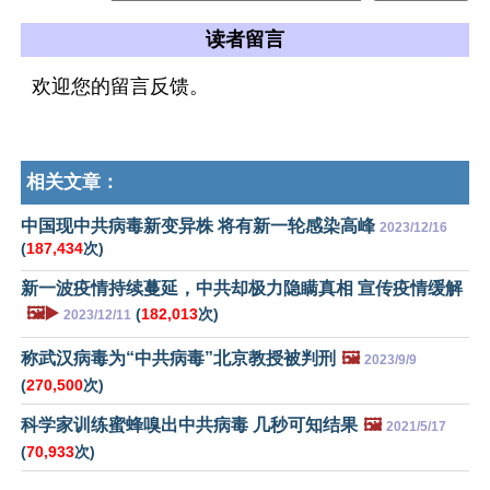
读者留言
欢迎您的留言反馈。
相关文章：
中国现中共病毒新变异株 将有新一轮感染高峰
2023/12/16
(
187,434
次)
新一波疫情持续蔓延，中共却极力隐瞒真相 宣传疫情缓解
🖼️▶️
(
182,013
次)
2023/12/11
称武汉病毒为“中共病毒”北京教授被判刑
🖼️
2023/9/9
(
270,500
次)
科学家训练蜜蜂嗅出中共病毒 几秒可知结果
🖼️
2021/5/17
(
70,933
次)