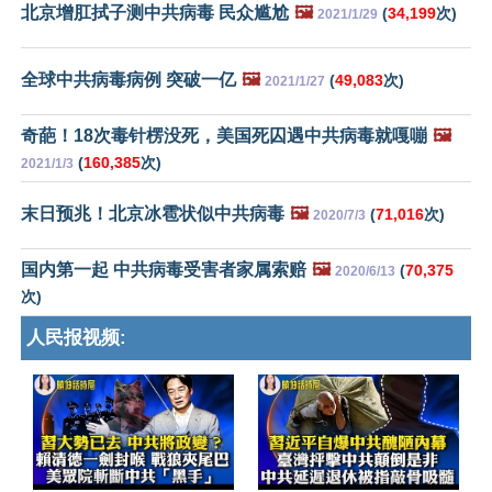
北京增肛拭子测中共病毒 民众尴尬
🖼️
(
34,199
次)
2021/1/29
全球中共病毒病例 突破一亿
🖼️
(
49,083
次)
2021/1/27
奇葩！18次毒针楞没死，美国死囚遇中共病毒就嘎嘣
🖼️
(
160,385
次)
2021/1/3
末日预兆！北京冰雹状似中共病毒
🖼️
(
71,016
次)
2020/7/3
国内第一起 中共病毒受害者家属索赔
🖼️
(
70,375
2020/6/13
次)
人民报视频: