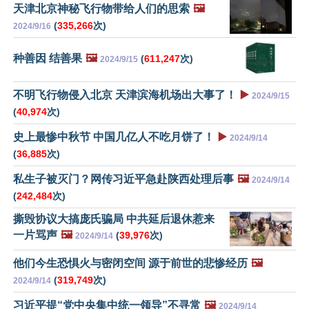
天津北京神秘飞行物带给人们的思索
🖼️
(
335,266
次)
2024/9/16
种善因 结善果
🖼️
(
611,247
次)
2024/9/15
不明飞行物侵入北京 天津滨海机场出大事了！
▶️
2024/9/15
(
40,974
次)
史上最惨中秋节 中国几亿人不吃月饼了！
▶️
2024/9/14
(
36,885
次)
私生子被灭门？网传习近平急赴陕西处理后事
🖼️
2024/9/14
(
242,484
次)
撕毁协议大搞庞氏骗局 中共延后退休惹来
一片骂声
🖼️
(
39,976
次)
2024/9/14
他们今生恐惧火与密闭空间 源于前世的悲惨经历
🖼️
(
319,749
次)
2024/9/14
习近平提“党中央集中统一领导”不寻常
🖼️
2024/9/14