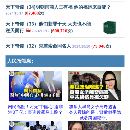
天下奇谭（34)明朝闽商人王有福 他的福运来自哪？
(
87,488
次)
2024/10/14
天下奇谭（33）他们获罪于天 大夫也不能
逆天而行
🖼️
(
609,710
次)
2024/10/12
天下奇谭（32）鬼差索命同名人
(
73,946
次)
2024/10/10
人民报视频:
网民骂翻！习无“中国心”送非
加拿大华裔女子离奇遇害，
洲3千亿；事迹败露马上跑？
令人震惊的是，背后似乎隐
藏著跨国犯罪、