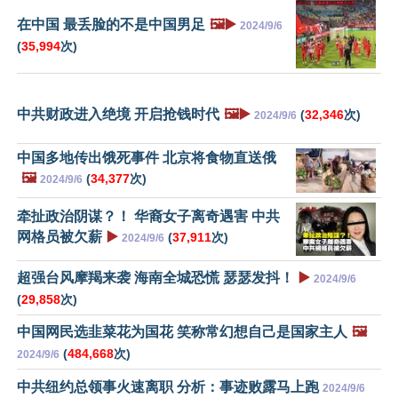
在中国 最丢脸的不是中国男足
🖼️▶️
2024/9/6
(
35,994
次)
中共财政进入绝境 开启抢钱时代
🖼️▶️
(
32,346
次)
2024/9/6
中国多地传出饿死事件 北京将食物直送俄
🖼️
(
34,377
次)
2024/9/6
牵扯政治阴谋？！ 华裔女子离奇遇害 中共
网格员被欠薪
▶️
(
37,911
次)
2024/9/6
超强台风摩羯来袭 海南全城恐慌 瑟瑟发抖！
▶️
2024/9/6
(
29,858
次)
中国网民选韭菜花为国花 笑称常幻想自己是国家主人
🖼️
(
484,668
次)
2024/9/6
中共纽约总领事火速离职 分析：事迹败露马上跑
2024/9/6