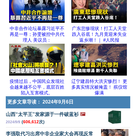
中非合作论坛暴露习近平不
广东悲惨现状！打工人天堂
再是一尊；孙雯被控中共代
跌入谷底！九月竟迎来失业
理人 美议员：
返乡潮！｜ #人民报
疫情过后，中国民众发现社
辽宁建昌特大洪灾惨烈！ 更
会越来越不公平，底层百姓
多真实情况被掩盖！ 殡仪馆
陷入互害模式。
爆满
更多文章导读：
2024年9月6日
山西“太平王”发家源于一件破蓝衫
🖼️
(
606,612
次)
2024/9/9
李强取代习出席中非企业家大会再现反常