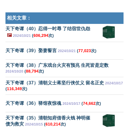
相关文章：
天下奇谭（40）忍得一时辱 了结宿世仇怨
🖼️
(
606,294
次)
2024/10/21
天下奇谭（39）娶妻誓言
(
77,023
次)
2024/10/21
天下奇谭（38）广东戏台火灾有预兆 生死皆是定数
(
88,794
次)
2024/10/20
天下奇谭（37）清朝义士蒋坚行侠仗义 留名正史
2024/10/17
(
116,349
次)
天下奇谭（36）驿馆夜惊魂
(
74,662
次)
2024/10/17
天下奇谭（35）清朝知府借香火钱 神明催
债为救灾
(
610,214
次)
2024/10/15