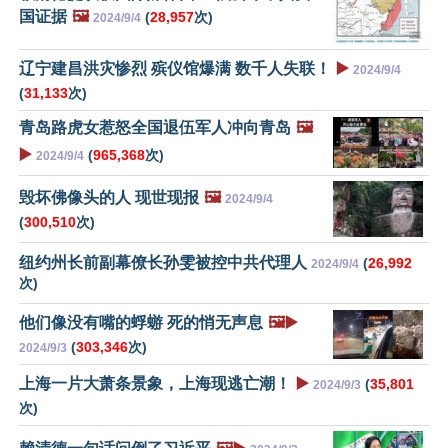
国证据
🖼️
(
28,957
次)
2024/9/4
辽宁建昌洪灾惨烈 殡仪馆爆满 数千人失联！
▶️
2024/9/4
(
31,133
次)
青岛路虎女惹怒全国退伍军人冲向青岛
🖼️
▶️
(
965,368
次)
2024/9/4
毁坏佛像头的人 现世现报
🖼️
2024/9/4
(
300,510
次)
纽约州长前副幕僚长孙雯被控中共代理人
(
26,992
2024/9/4
次)
他们像没有嘴的蜉蝣 死的悄无声息
🖼️▶️
(
303,346
次)
2024/9/3
上海一片大萧条景象，上海现逃亡潮！
▶️
(
35,801
2024/9/3
次)