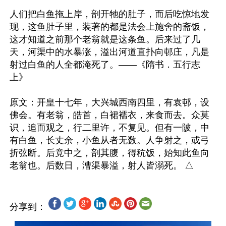
人们把白鱼拖上岸，剖开牠的肚子，而后吃惊地发
现，这鱼肚子里，装著的都是法会上施舍的斋饭，
这才知道之前那个老翁就是这条鱼。后来过了几
天，河渠中的水暴涨，溢出河道直扑向邨庄，凡是
射过白鱼的人全都淹死了。——《隋书．五行志
上》

原文：开皇十七年，大兴城西南四里，有袁邨，设
佛会。有老翁，皓首，白裙襦衣，来食而去。众莫
识，追而观之，行二里许，不复见。但有一陂，中
有白鱼，长丈余，小鱼从者无数。人争射之，或弓
折弦断。后竟中之，剖其腹，得秔饭，始知此鱼向
分享到：