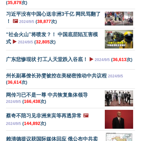
(
35,879
次)
习近平没有中国心送非洲3千亿 网民骂翻了
！
🖼️
(
38,877
次)
2024/9/5
“社会火山”将喷发？！ 中国底层陷互害模
式
▶️
(
32,805
次)
2024/9/5
广东悲惨现状 打工人天堂跌入谷底！
▶️
(
36,613
次)
2024/9/5
州长副幕僚长孙雯被控在美秘密推动中共议程
2024/9/5
(
36,614
次)
网传习已不是一尊 中共恢复集体领导
(
166,438
次)
2024/9/5
蔡奇不陪习见非洲来宾等再透异常
🖼️
(
144,892
次)
2024/9/5
赖清德提议获国际媒体回应 俄公布中共卖