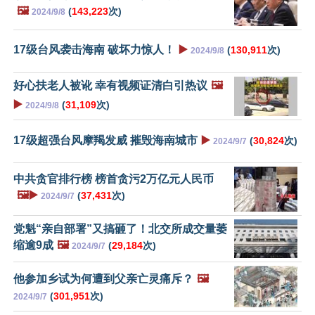
🖼️
(
143,223
次)
2024/9/8
17级台风袭击海南 破坏力惊人！
▶️
(
130,911
次)
2024/9/8
好心扶老人被讹 幸有视频证清白引热议
🖼️
▶️
(
31,109
次)
2024/9/8
17级超强台风摩羯发威 摧毁海南城市
▶️
(
30,824
次)
2024/9/7
中共贪官排行榜 榜首贪污2万亿元人民币
🖼️▶️
(
37,431
次)
2024/9/7
党魁“亲自部署”又搞砸了！北交所成交量萎
缩逾9成
🖼️
(
29,184
次)
2024/9/7
他参加乡试为何遭到父亲亡灵痛斥？
🖼️
(
301,951
次)
2024/9/7