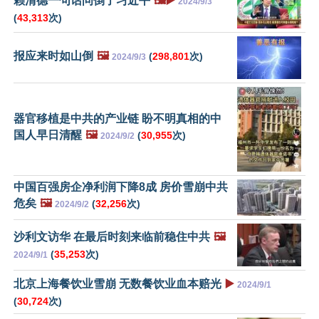
赖清德一句话问倒了习近平
🖼️▶️
2024/9/3
(
43,313
次)
报应来时如山倒
🖼️
(
298,801
次)
2024/9/3
器官移植是中共的产业链 盼不明真相的中
国人早日清醒
🖼️
(
30,955
次)
2024/9/2
中国百强房企净利润下降8成 房价雪崩中共
危矣
🖼️
(
32,256
次)
2024/9/2
沙利文访华 在最后时刻来临前稳住中共
🖼️
(
35,253
次)
2024/9/1
北京上海餐饮业雪崩 无数餐饮业血本赔光
▶️
2024/9/1
(
30,724
次)