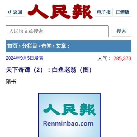
↺ 返回 
电子报
正體版
首页
分栏目
奇闻
文章
›
›
›
：
2024年9月5日
发表
人气：
285,373
天下奇谭（2）：白鱼老翁（图）
隋书