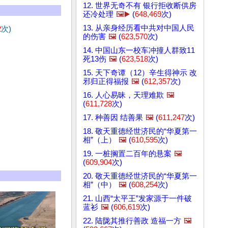
12. 世界无奇不有 银行拒收断供房
还冷处理
🖼️▶️
(
648,469
次)
13. 从亲身经历看中共对中国人民
2
次)
的伤害
🖼️
(
623,570
次)
14. 中国山东一校车冲撞人群致11
死13伤
🖼️
(
623,518
次)
15. 天下奇谭（12）辛生得神示 改
邪归正得福报
🖼️
(
612,357
次)
16. 人心易昧，天理难欺
🖼️
(
611,728
次)
17. 种善因 结善果
🖼️
(
611,247
次)
18. 敬天重德经世济民的“华夏第一
相”（上）
🖼️
(
610,595
次)
19. 一桩搁置二百年的悬案
🖼️
(
609,904
次)
20. 敬天重德经世济民的“华夏第一
相”（中）
🖼️
(
608,254
次)
21. 山西“太平王”发家源于一件破
蓝衫
🖼️
(
606,619
次)
22. 陆陇其推行善政 造福一方
🖼️