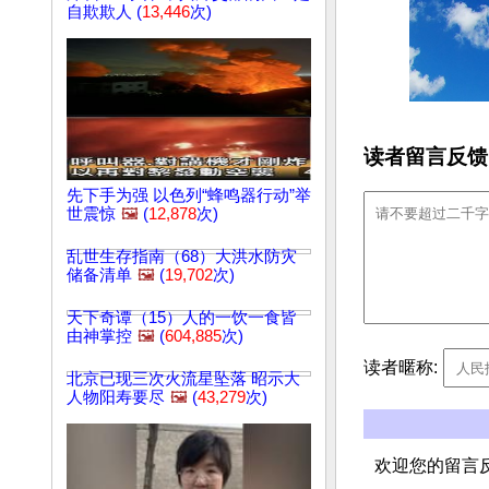
自欺欺人 (
13,446
次)
读者留言反馈
先下手为强 以色列“蜂鸣器行动”举
世震惊
🖼️
(
12,878
次)
乱世生存指南（68）大洪水防灾
储备清单
🖼️
(
19,702
次)
天下奇谭（15）人的一饮一食皆
由神掌控
🖼️
(
604,885
次)
读者暱称:
北京已现三次火流星坠落 昭示大
人物阳寿要尽
🖼️
(
43,279
次)
欢迎您的留言