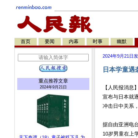
首页
要闻
内幕
时事
幽默
2024年9月21日
日本学童遇
重点推荐文章
2024年9月21日
【人民报消息
宣布与日本就
冲击日中关系，
据自由亚洲电台
10岁男童在上
天下奇谭（18）童子被贬下凡 为