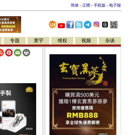
简体
-
正體
-
手机版
-
电子报
专题
寰宇
维权
视频
杂谈