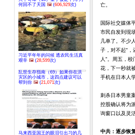
何回不了天国
🖼️
(
606,929
次)
亡。

国际社交媒体平
市民自发到现
几单了。不少人
子，对不起”，
习近平年年的问候 透农民生活真
人”。周五，
艰辛
🖼️
(
28,599
次)
花，下一秒就
乱世生存指南（69）如果你在洪
手机在日本人学
灾区的小城市，这四点建议可以
帮到你
🖼️
(
21,071
次)
刺杀日本男童
控股确认将为
询窗口以及灵
中共：逐步恢
马来西亚国王的眼泪引出习的几