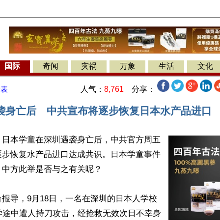
国际
奇闻
灾祸
万象
生活
文化
人气：
8,761
分享：
发表
袭身亡后 中共宣布将逐步恢复日本水产品进口
】日本学童在深圳遇袭身亡后，中共官方周五
逐步恢复水产品进口达成共识。日本学童事件
中方此举是否与之有关呢？

报导，9月18日，一名在深圳的日本人学校
学途中遭人持刀攻击，经抢救无效次日不幸身