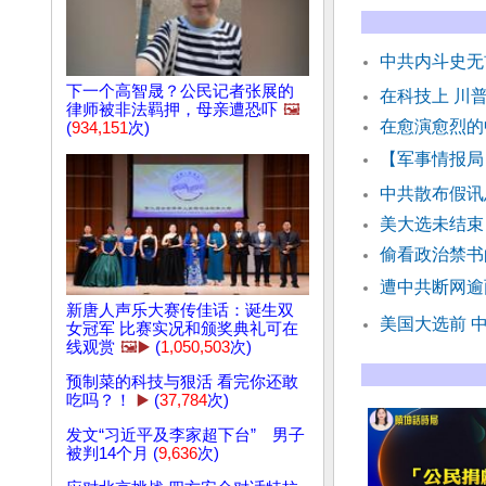
中共内斗史无
下一个高智晟？公民记者张展的
在科技上 川
律师被非法羁押，母亲遭恐​​吓
🖼️
在愈演愈烈的
(
934,151
次)
【军事情报局
中共散布假讯
美大选未结束
偷看政治禁书
遭中共断网逾
新唐人声乐大赛传佳话：诞生双
美国大选前 
女冠军 比赛实况和颁奖典礼可在
线观赏
🖼️▶️
(
1,050,503
次)
预制菜的科技与狠活 看完你还敢
吃吗？！
▶️
(
37,784
次)
发文“习近平及李家超下台” 男子
被判14个月 (
9,636
次)