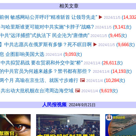
相关文章
前例 敏感网站公开呼吁“精准斩首 让领导先走”
▶️
(
14,33
2024/11/5
普与哈里斯谁更可能对中共实施“卡脖子”战略?
(
9,141
次)
2024/11/5
中共“远洋捕捞”式执法下 民企沦为“唐僧肉”
(
9,445
次)
2024/11/5
】中共志愿兵在俄罗斯有多惨？死不瞑目啊
▶️
(
9,666
次)
2024/11/5
息 企图影响美国大选
(
9,093
次)
2024/11/4
 中共拟贸易战 要在贸易和外交中架“桥”
(
26,611
次)
2024/11/4
的中共官员为何越来越多？禁书都有那些？
(
14,193
次)
2024/11/4
两个月 高瑜在京生活、就医寸步难行
🖼️
(
10,284
次)
2024/11/4
中共出动大批机舰在台湾周边海空域
🖼️
(
9,619
次)
2024/11/4
人民报视频
2024年9月21日