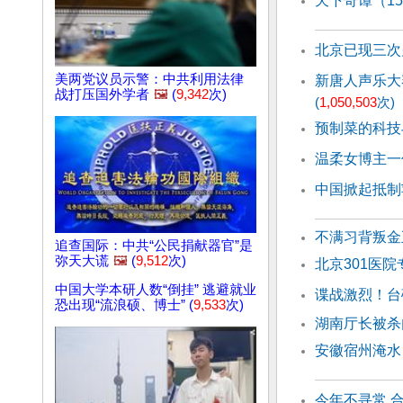
天下奇谭（1
北京已现三次
美两党议员示警：中共利用法律
新唐人声乐大
战打压国外学者
🖼️
(
9,342
次)
(
1,050,503
次)
预制菜的科技
温柔女博主一
中国掀起抵制
不满习背叛金
追查国际：中共“公民捐献器官”是
弥天大谎
🖼️
(
9,512
次)
北京301医
中国大学本研人数“倒挂” 逃避就业
谍战激烈！台
恐出现“流浪硕、博士” (
9,533
次)
湖南厅长被杀
安徽宿州淹水
今年不寻常 