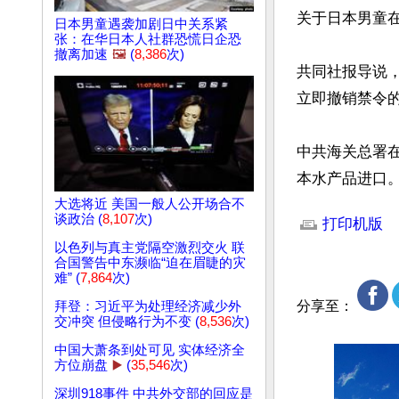
关于日本男童在
日本男童遇袭加剧日中关系紧
张：在华日本人社群恐慌日企恐
撤离加速
🖼️
(
8,386
次)
共同社报导说，
立即撤销禁令的
中共海关总署
本水产品进口
文章网址: http://w
大选将近 美国一般人公开场合不
谈政治 (
8,107
次)
打印机版
以色列与真主党隔空激烈交火 联
合国警告中东濒临“迫在眉睫的灾
难” (
7,864
次)
分享至：
拜登：习近平为处理经济减少外
交冲突 但侵略行为不变 (
8,536
次)
中国大萧条到处可见 实体经济全
方位崩盘
▶️
(
35,546
次)
深圳918事件 中共外交部的回应是