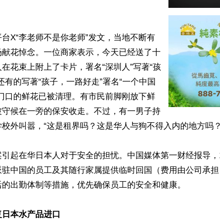
台X“李老师不是你老师”发文，当地不断有
场献花悼念。一位商家表示，今天已经送了十
在花束上附上了卡片，署名“深圳人”写著“孩
还有的写著“孩子，一路好走”署名“一个中国
校门口的鲜花已被清理。有市民前脚刚放下鲜
被守候在一旁的保安收走。不过，有一男子持
校外叫嚣，“这是租界吗？这是华人与狗不得入内的地方吗？”
案引起在华日本人对于安全的担忧。中国媒体第一财经报导，
派驻中国的员工及其随行家属提供临时回国（费用由公司承担
活的出勤体制等措施，优先确保员工的安全和健康。

复日本水产品进口