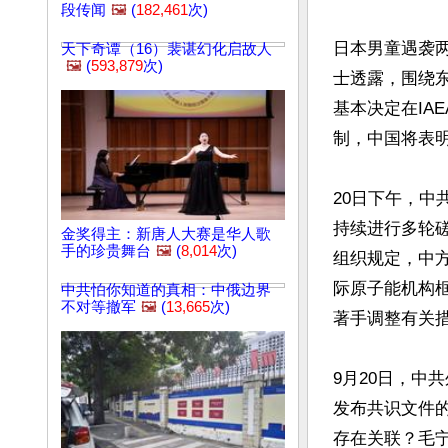
段传闻
🖼️
(
182,461
次)
日本男童遇袭
天下奇谭（16）裴谌幻化启故人
🖼️
(
593,879
次)
士透露，围绕东
基本决定在IA
制，中国将表明
20日下午，
持续进行多轮
金奖得主：新唐人大赛是华人歌
手的珍贵舞台
🖼️
(
8,014
次)
组织规定，中
际原子能机构
中共怕你知道的真相：中俄边界
不对等撤军
🖼️
(
13,665
次)
著手调整有关措
9月20日，中
发布共识文件
存在关联？毛