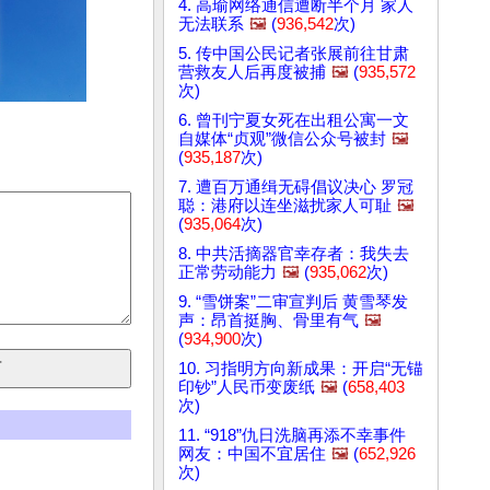
4. 高瑜网络通信遭断半个月 家人
无法联系
🖼️
(
936,542
次)
5. 传中国公民记者张展前往甘肃
营救友人后再度被捕
🖼️
(
935,572
次)
6. 曾刊宁夏女死在出租公寓一文
自媒体“贞观”微信公众号被封
🖼️
(
935,187
次)
7. 遭百万通缉无碍倡议决心 罗冠
聪：港府以连坐滋扰家人可耻
🖼️
(
935,064
次)
8. 中共活摘器官幸存者：我失去
正常劳动能力
🖼️
(
935,062
次)
9. “雪饼案”二审宣判后 黄雪琴发
声：昂首挺胸、骨里有气
🖼️
(
934,900
次)
10. 习指明方向新成果：开启“无锚
印钞”人民币变废纸
🖼️
(
658,403
次)
11. “918”仇日洗脑再添不幸事件
网友：中国不宜居住
🖼️
(
652,926
次)