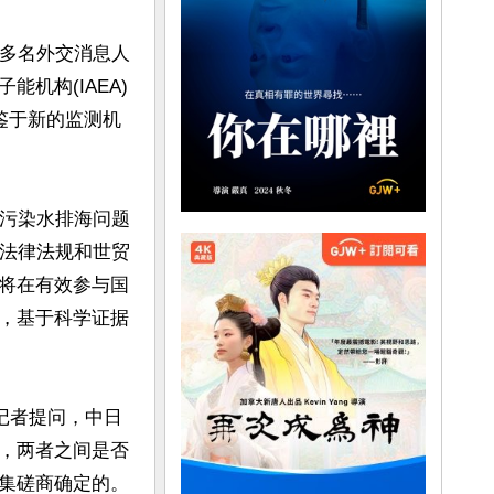
述多名外交消息人
机构(IAEA)
鉴于新的监测机
核污染水排海问题
关法律法规和世贸
将在有效参与国
，基于科学证据
记者提问，中日
，两者之间是否
集磋商确定的。