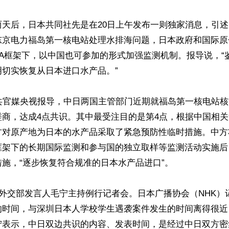
两天后，日本共同社先是在20日上午发布一则独家消息，引
京电力福岛第一核电站处理水排海问题，日本政府和国际原子能
EA框架下，以中国也可参加的形式加强监测机制。报导说，“
切实恢复从日本进口水产品。”

中共官媒央视报导，中日两国主管部门近期就福岛第一核电站
磋商，达成4点共识。其中最受注目的是第4点，根据中国相
方对原产地为日本的水产品采取了紧急预防性临时措施。中方
框架下的长期国际监测和参与国的独立取样等监测活动实施后
施，“逐步恢复符合规准的日本水产品进口”。

共外交部发言人毛宁主持例行记者会。日本广播协会（NHK）
的时间，与深圳日本人学校学生遇袭案件发生的时间离得很近
宁表示，中日双边共识的内容、发表时间，是经过中日双方密