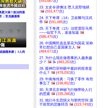
(
593,667
次)
23. 太史令谤佛法 堕入泥犁地狱
🖼️
(
591,477
次)
将惹大祸？政治间谍
府 ；官员频遇害
24. 天下奇谭（14）卫叔卿与汉武
帝
🖼️
(
591,085
次)
25. 天下奇谭（13）治世贤臣马周
——仙官下凡，迷途知返
🖼️
(
586,470
次)
26. 中国网民选韭菜花为国花 笑称
常幻想自己是国家主人
🖼️
(
484,671
次)
或接踵来袭｜ #人民
27. 为什么现在做善事的人越来越
少？
🖼️
📝 (
483,263
次)
28. 股神巴菲特眼中最好的投资是
什么？
🖼️
(
478,092
次)
29. 中南海传真：习换了零件 有些
事忘了
🖼️
(
338,852
次)
30. 天津北京神秘飞行物带给人们
的思索
🖼️
(
335,266
次)
31. 他们今生恐惧火与密闭空间 源
于前世的悲惨经历
🖼️
(
319,749
次)