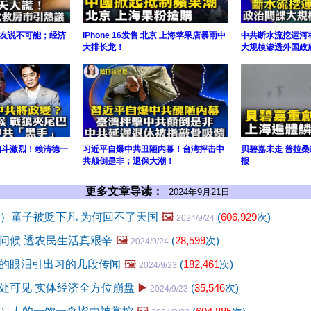
友说不可能；经济
iPhone 16发售 北京 上海苹果店暴雨中
中共断水流挖运河
大排长龙！
大规模渗透外国政
内斗激烈！赖清德一
习近平自爆中共丑陋内幕！台湾抨击中
贝碧嘉未走 普拉桑
；
共颠倒是非；退保大潮！
报
更多文章导读：
2024年9月21日
8）童子被贬下凡 为何回不了天国
🖼️
(
606,929
次)
2024/9/24
问候 透农民生活真艰辛
🖼️
(
28,599
次)
2024/9/24
的眼泪引出习的几段传闻
🖼️
(
182,461
次)
2024/9/23
处可见 实体经济全方位崩盘
▶️
(
35,546
次)
2024/9/23