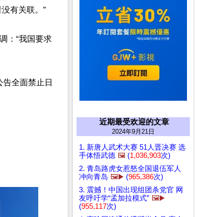
有关联。”

调：“我国要求
公告全面禁止日
近期最受欢迎的文章
2024年9月21日
1. 新唐人武术大赛 51人晋决赛 选
手体悟武德
🖼️
(
1,036,903
次)
2. 青岛路虎女惹怒全国退伍军人
冲向青岛
🖼️▶️
(
965,386
次)
3. 震撼！中国出现组团杀党官 网
友呼吁学“孟加拉模式”
🖼️▶️
(
955,117
次)