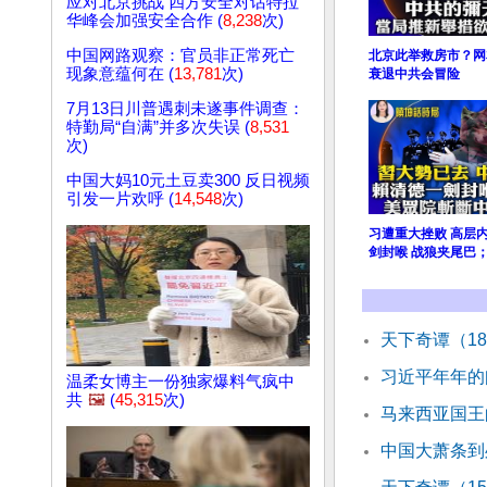
应对北京挑战 四方安全对话特拉
华峰会加强安全合作 (
8,238
次)
中国网路观察：官员非正常死亡
北京此举救房市？网
现象意蕴何在 (
13,781
次)
衰退中共会冒险
7月13日川普遇刺未遂事件调查：
特勤局“自满”并多次失误 (
8,531
次)
中国大妈10元土豆卖300 反日视频
引发一片欢呼 (
14,548
次)
习遭重大挫败 高层
剑封喉 战狼夹尾巴
天下奇谭（1
习近平年年的
温柔女博主一份独家爆料气疯中
共
🖼️
(
45,315
次)
马来西亚国王
中国大萧条到