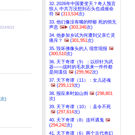
32. 2026年中国要变天？奇人预言
惊人 中共万没想到石头也成催命
符
🖼️
(
313,534
次)
33. 他们像没有嘴的蜉蝣 死的悄无
声息
🖼️▶️
(
303,346
次)
024/9/22
34. 他参加乡试为何遭到父亲亡灵
痛斥？
🖼️
(
301,951
次)
35. 毁坏佛像头的人 现世现报
🖼️
(
300,510
次)
36. 天下奇谭（9）：以织针为武
器——战时的毛衣原来一件件都
是间谍信
🖼️
(
299,962
次)
37. 天下奇谭（11）：女儿还魂
🖼️
(
299,119
次)
38. 报应来时如山倒
🖼️
(
298,801
次)
1
次)
39. 天下奇谭（10）：县令不死
🖼️
(
297,614
次)
40. 天下奇谭（8）连环遇鬼
🖼️
(
294,242
次)
41. 天下奇谭（6）两个古代奇幻