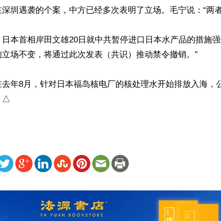
深圳遇袭的个案，中方已经多次表明了立场。毛宁说：“两者没
日本首相岸田文雄20日就中共暂停进口日本水产品的措施强
立场不变，将通过此次发表（共识）推动禁令撤销。”

在去年8月，针对日本福岛核电厂的核处理水开始排放入海，
。△
ww.renminbao.com/rmb/articles/2024/9/21/85288.html