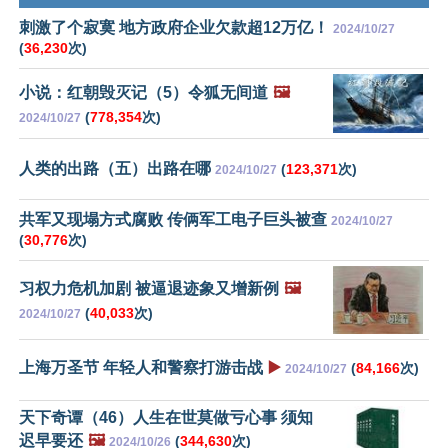
刺激了个寂寞 地方政府企业欠款超12万亿！
2024/10/27
(
36,230
次)
小说：红朝毁灭记（5）令狐无间道
🖼️
(
778,354
次)
2024/10/27
人类的出路（五）出路在哪
(
123,371
次)
2024/10/27
共军又现塌方式腐败 传俩军工电子巨头被查
2024/10/27
(
30,776
次)
习权力危机加剧 被逼退迹象又增新例
🖼️
(
40,033
次)
2024/10/27
上海万圣节 年轻人和警察打游击战
▶️
(
84,166
次)
2024/10/27
天下奇谭（46）人生在世莫做亏心事 须知
迟早要还
🖼️
(
344,630
次)
2024/10/26