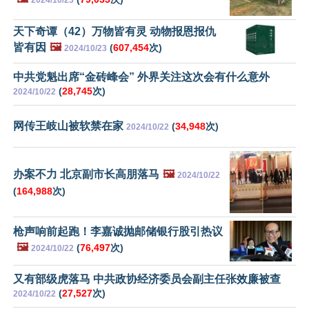
天下奇谭（42）万物皆有灵 动物报恩报仇
皆有因
🖼️
(
607,454
次)
2024/10/23
中共党魁出席“金砖峰会” 外界关注这次会有什么意外
(
28,745
次)
2024/10/22
网传王岐山被软禁在家
(
34,948
次)
2024/10/22
办案不力 北京副市长高朋落马
🖼️
2024/10/22
(
164,988
次)
枪声响前起跑！李嘉诚抛邮储银行股引热议
🖼️
(
76,497
次)
2024/10/22
又有部级虎落马 中共政协经济委员会副主任张效廉被查
(
27,527
次)
2024/10/22