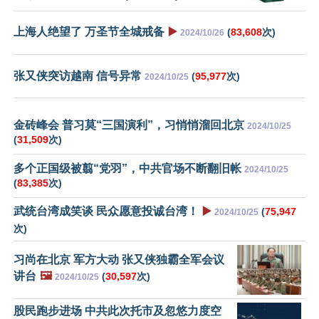
上海人绝望了 万圣节全城戒备
▶️
(
83,608
次)
2024/10/26
张又侠突访越南 信号异常
(
95,977
次)
2024/10/25
金砖峰会 普习莫“三国演利”，习悄悄溜回北京
2024/10/25
(
31,509
次)
多个正国级被翦“党羽”，中共官场不断翻旧帐
2024/10/25
(
83,385
次)
武统台湾成笑谈 民众愿意投诚台湾！
▶️
(
75,947
2024/10/25
次)
习尚在北京 军方大动 张又侠独霸全军会议
讲台
🖼️
(
30,597
次)
2024/10/25
股民跑步进场 中共此次托市及忽悠力度空