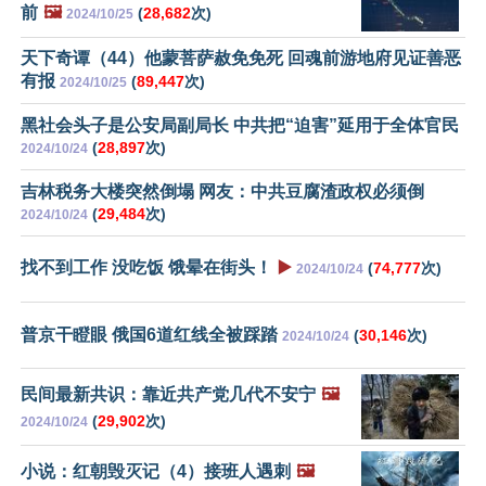
前
🖼️
(
28,682
次)
2024/10/25
天下奇谭（44）他蒙菩萨赦免免死 回魂前游地府见证善恶
有报
(
89,447
次)
2024/10/25
黑社会头子是公安局副局长 中共把“迫害”延用于全体官民
(
28,897
次)
2024/10/24
吉林税务大楼突然倒塌 网友：中共豆腐渣政权必须倒
(
29,484
次)
2024/10/24
找不到工作 没吃饭 饿晕在街头！
▶️
(
74,777
次)
2024/10/24
普京干瞪眼 俄国6道红线全被踩踏
(
30,146
次)
2024/10/24
民间最新共识：靠近共产党几代不安宁
🖼️
(
29,902
次)
2024/10/24
小说：红朝毁灭记（4）接班人遇刺
🖼️