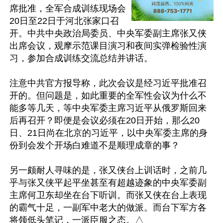
席批准，全军合成训练现场会
20日至22日于河北张家口召
开。中共中央政治局委员、中央军委副主席张又侠
出席会议，观摩示范课目演习和夜间实弹检验性演
习，参加合成训练交流总结并讲话。

注意中共官方报导称，此次会议是经习近平批准召
开的。但问题是，如此重要的全军性会议为什么不
能多等几天，等中央军委主席习近平从俄罗斯回来
后再召开？即便是会议必须在20日开始，那么20
日、21日尚在北京的习近平，以中央军委主席的身
份到会发个开场白难道不是顺理成章的事？

另一颇耐人寻味的是，张又侠台上训话时，之前几
乎与张又侠平起平坐甚至有超越迹象的中央军委副
主席何卫东却坐在台下听训。而张又侠在台上表现
的霸气十足，一副军中老大的做派。而台下军方各