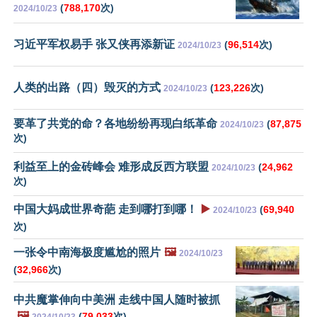
(
788,170
次)
2024/10/23
习近平军权易手 张又侠再添新证
(
96,514
次)
2024/10/23
人类的出路（四）毁灭的方式
(
123,226
次)
2024/10/23
要革了共党的命？各地纷纷再现白纸革命
(
87,875
2024/10/23
次)
利益至上的金砖峰会 难形成反西方联盟
(
24,962
2024/10/23
次)
中国大妈成世界奇葩 走到哪打到哪！
▶️
(
69,940
2024/10/23
次)
一张令中南海极度尴尬的照片
🖼️
2024/10/23
(
32,966
次)
中共魔掌伸向中美洲 走线中国人随时被抓
🖼️
(
79,033
次)
2024/10/23