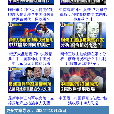
咋回事？习中央为何突然对
中南海现“柔性兵变”？习被夺
印度大幅让步？中国引来集
军权；习被降格接待 党内地
体返贫时代；黑吃黑？
位衰落？【
经济大盘动摇 习中央没招
网传王岐山被软禁在家；分
儿！中共魔掌伸向中美洲；
析：蔡奇情况不妙？中共利
中共军演无力撼动台湾
用股市设局割韭菜；
最新事件证习军权旁落！支
中国股市打回原形 2亿散户惨
撑房地产业措施令人失望；
淡收场｜ #人民报
更多文章导读：
2024年10月25日