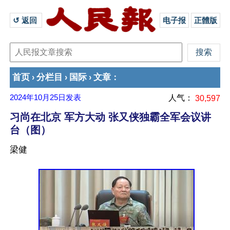
↺ 返回 
电子报
正體版
首页
分栏目
国际
文章
›
›
›
：
2024年10月25日
发表
人气：
30,597
习尚在北京 军方大动 张又侠独霸全军会议讲
台（图）
梁健