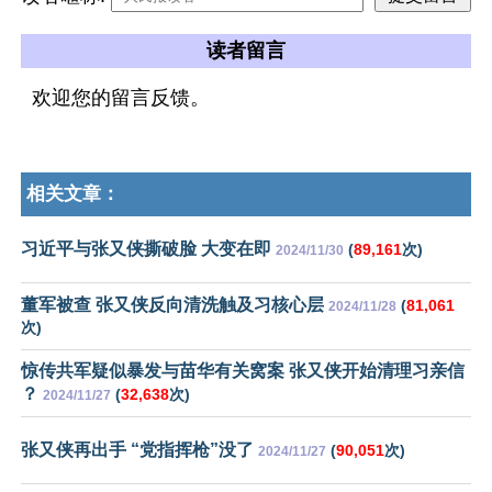
读者留言
欢迎您的留言反馈。
相关文章：
习近平与张又侠撕破脸 大变在即
(
89,161
次)
2024/11/30
董军被查 张又侠反向清洗触及习核心层
(
81,061
2024/11/28
次)
惊传共军疑似暴发与苗华有关窝案 张又侠开始清理习亲信
？
(
32,638
次)
2024/11/27
张又侠再出手 “党指挥枪”没了
(
90,051
次)
2024/11/27