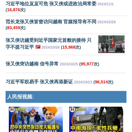
习近平地位岌岌可危 张又侠或进政治局常委
2024/11/1
(
16,876
次)
范长龙张又侠皆曾访问越南 官媒报导有不同
2024/10/28
(
83,459
次)
张又侠访越受到近乎国家元首般的接待 只
字不提习近平
🖼️
(
15,968
次)
2024/10/26
张又侠突访越南 信号异常
(
95,977
次)
2024/10/25
习近平军权易手 张又侠再添新证
(
96,514
次)
2024/10/23
人民报视频: