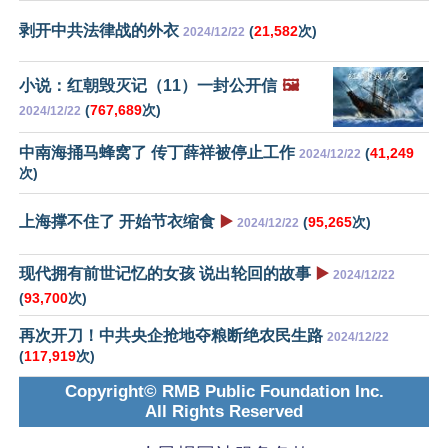
剥开中共法律战的外衣
(
21,582
次)
2024/12/22
小说：红朝毁灭记（11）一封公开信
🖼️
(
767,689
次)
2024/12/22
中南海捅马蜂窝了 传丁薛祥被停止工作
(
41,249
2024/12/22
次)
上海撑不住了 开始节衣缩食
▶️
(
95,265
次)
2024/12/22
现代拥有前世记忆的女孩 说出轮回的故事
▶️
2024/12/22
(
93,700
次)
再次开刀！中共央企抢地夺粮断绝农民生路
2024/12/22
(
117,919
次)
Copyright© RMB Public Foundation Inc.
All Rights Reserved