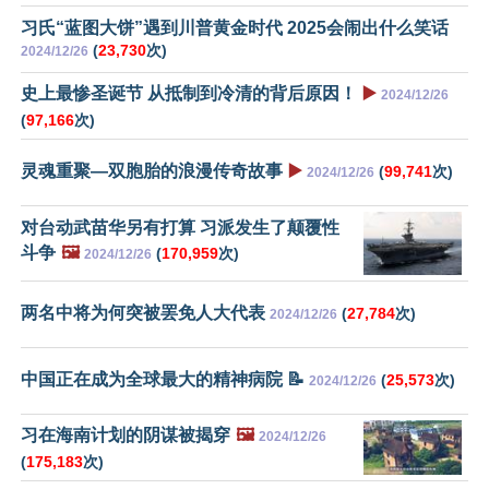
习氏“蓝图大饼”遇到川普黄金时代 2025会闹出什么笑话
(
23,730
次)
2024/12/26
史上最惨圣诞节 从抵制到冷清的背后原因！
▶️
2024/12/26
(
97,166
次)
灵魂重聚—双胞胎的浪漫传奇故事
▶️
(
99,741
次)
2024/12/26
对台动武苗华另有打算 习派发生了颠覆性
斗争
🖼️
(
170,959
次)
2024/12/26
两名中将为何突被罢免人大代表
(
27,784
次)
2024/12/26
中国正在成为全球最大的精神病院 📝
(
25,573
次)
2024/12/26
习在海南计划的阴谋被揭穿
🖼️
2024/12/26
(
175,183
次)