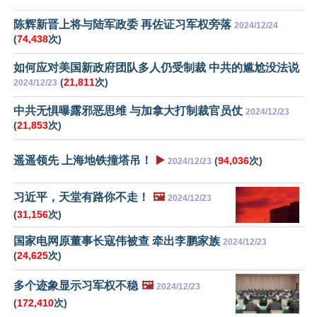
陈辉新晋上将与陆军政委 再佐证习军权旁落
2024/12/24
(
74,438
次)
如何应对美国新政府团队多人仍受制裁 中共的尴尬没法说
(
21,811
次)
2024/12/23
中共无惧曝露邪恶思维 与加拿大打制裁官员仗
2024/12/23
(
21,853
次)
遥遥领先 上海地铁撞塔吊！
▶️
(
94,036
次)
2024/12/23
习近平，天堂有路你不走！
🖼️
2024/12/23
(
31,156
次)
国家电网原董事长寇伟被查 牵出李鹏家族
2024/12/23
(
24,625
次)
多个迹象显示习军权不稳
🖼️
2024/12/23
(
172,410
次)