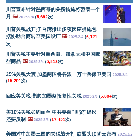
川普宣布针对墨西哥的关税措施将暂缓一个
月
🖼️
(
5,692
次)
2025/2/4
川普关税战开打 台湾推出多项因应措施包
括协助台商转至美国设厂
🖼️
(
6,121
2025/2/4
次)
川普关税主要针对墨西哥、加拿大和中国哪
些商品
🖼️
(
5,812
次)
2025/2/4
25%关税大震 加墨两国将各派一万士兵保卫美国
2025/2/4
(
15,201
次)
回应美关税措施 加墨祭报复性关税
(
5,804
次)
2025/2/3
美10%关税如约而至 中共要向“世贸”提讼
还要反制
🖼️
(
17,451
次)
2025/2/2
美国对中加墨三国的关税战开打 欧盟头顶阴云密布
2025/2/2