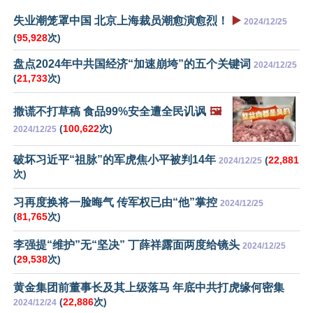
失业潮笼罩中国 北京上海裁员潮愈演愈烈！
▶️
2024/12/25
(
95,928
次)
盘点2024年中共国经济“加速崩垮”的五个关键词
2024/12/25
(
21,733
次)
撒谎不打草稿 食品99%安全遭全民讥讽
🖼️
(
100,622
次)
2024/12/25
破坏习近平“祖脉”的军虎焦小平被判14年
(
22,881
2024/12/25
次)
习再度换将一脸晦气 传军权已由“他”掌控
2024/12/25
(
81,765
次)
李强提“维护”无“坚决” 丁薛祥露面两度给镜头
2024/12/25
(
29,538
次)
黄金集团前董事长及其上级落马 年底中共打虎缘何密集
(
22,886
次)
2024/12/24