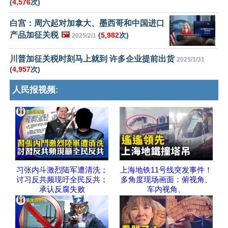
(
4,576
次)
白宫：周六起对加拿大、墨西哥和中国进口
产品加征关税
🖼️
(
5,982
次)
2025/2/1
川普加征关税时刻马上就到 许多企业提前出货
2025/1/31
(
4,957
次)
人民报视频:
习张内斗激烈陆军遭清洗；
上海地铁11号线突发事件！
讨习反共频现吁全民反共；
多角度现场画面：俯视角、
承认反腐失败
车内视角、