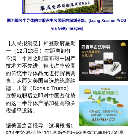
图为灿芯半导体的大股东中芯国际的深圳分部。(Liang Xiashun/VCG 
via Getty Images)
【人民报消息】拜登政府星期
一（12月23日）在距离卸任
不满一个月之时宣布对中国产
技术并不先进、但市占率较高
的传统半导体晶元进行贸易调
查，从而为美国当选总统唐纳
德．川普（Donald Trump）
宣誓就职后立即对中国占优势
的这一半导体产品加征高额关
税铺平道路。

据美国之音报导，这项根据1
974年贸易法第“301条款”进行的调查主要针对的是