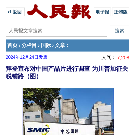
↺ 返回 
电子报
正體版
首页
分栏目
国际
文章
›
›
›
：
2024年12月24日
发表
人气：
7,208
拜登宣布对中国产晶片进行调查 为川普加征关
税铺路（图）