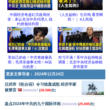
中国经济奇迹幻灭政局待
《人生如狗》引共鸣 看哭网
变；承认充当中共代理人 纽
民！｜ #人民报
约侨领待判罪；
革自己的命！中共将掀暴风
对习不满！军中兴起持枪反
雨；毛泽东做事太绝！AI说
调查；北京中央经济会称稳
出机密；
房市股市
更多文章导读：
2024年12月24日
汉武帝《轮台诏》令习恼羞成怒 经济学家
被禁言
🖼️
(
28,586
次)
2024/12/27
盘点2024年中共的九个国际洋相
(
25,085
次)
2024/12/26