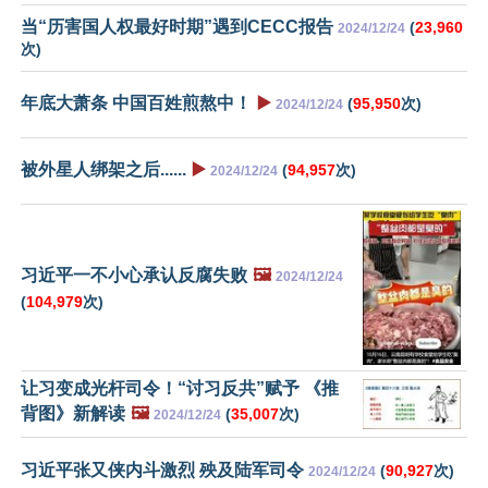
当“历害国人权最好时期”遇到CECC报告
(
23,960
2024/12/24
次)
年底大萧条 中国百姓煎熬中！
▶️
(
95,950
次)
2024/12/24
被外星人绑架之后......
▶️
(
94,957
次)
2024/12/24
习近平一不小心承认反腐失败
🖼️
2024/12/24
(
104,979
次)
让习变成光杆司令！“讨习反共”赋予 《推
背图》新解读
🖼️
(
35,007
次)
2024/12/24
习近平张又侠内斗激烈 殃及陆军司令
(
90,927
次)
2024/12/24