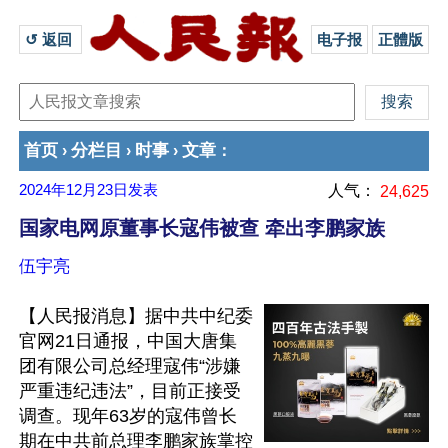
↺ 返回 
电子报
正體版
首页
分栏目
时事
文章
›
›
›
：
2024年12月23日
发表
人气：
24,625
国家电网原董事长寇伟被查 牵出李鹏家族
伍宇亮
【人民报消息】据中共中纪委
官网21日通报，中国大唐集
团有限公司总经理寇伟“涉嫌
严重违纪违法”，目前正接受
调查。现年63岁的寇伟曾长
期在中共前总理李鹏家族掌控