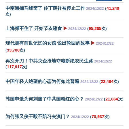
中南海捅马蜂窝了 传丁薛祥被停止工作
(
41,249
2024/12/22
次)
上海撑不住了 开始节衣缩食
▶️
(
95,265
次)
2024/12/22
现代拥有前世记忆的女孩 说出轮回的故事
▶️
2024/12/22
(
93,700
次)
再次开刀！中共央企抢地夺粮断绝农民生路
2024/12/22
(
117,917
次)
中国年轻人绝望的心态为何如此普遍
(
22,464
次)
2024/12/22
韩国申遗为何刺痛了中共国粉红的心？
(
21,664
次)
2024/12/22
为何张又侠王毅不陪习去澳门？
(
70,937
次)
2024/12/22