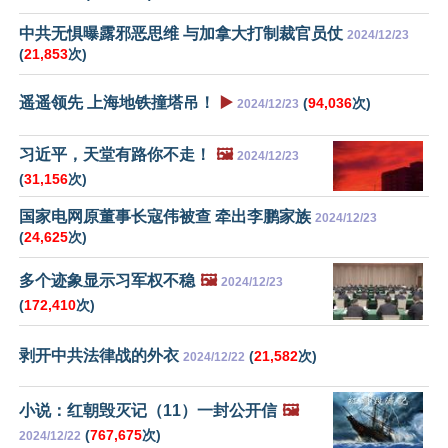
中共无惧曝露邪恶思维 与加拿大打制裁官员仗
2024/12/23
(
21,853
次)
遥遥领先 上海地铁撞塔吊！
▶️
(
94,036
次)
2024/12/23
习近平，天堂有路你不走！
🖼️
2024/12/23
(
31,156
次)
国家电网原董事长寇伟被查 牵出李鹏家族
2024/12/23
(
24,625
次)
多个迹象显示习军权不稳
🖼️
2024/12/23
(
172,410
次)
剥开中共法律战的外衣
(
21,582
次)
2024/12/22
小说：红朝毁灭记（11）一封公开信
🖼️
(
767,675
次)
2024/12/22