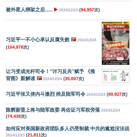
被外星人绑架之后......
▶️
(
94,957
次)
2024/12/24
习近平一不小心承认反腐失败
🖼️
2024/12/24
(
104,978
次)
让习变成光杆司令！“讨习反共”赋予 《推
背图》新解读
🖼️
(
35,007
次)
2024/12/24
习近平张又侠内斗激烈 殃及陆军司令
(
90,927
次)
2024/12/24
陈辉新晋上将与陆军政委 再佐证习军权旁落
2024/12/24
(
74,438
次)
如何应对美国新政府团队多人仍受制裁 中共的尴尬没法说
(
21,811
次)
2024/12/23