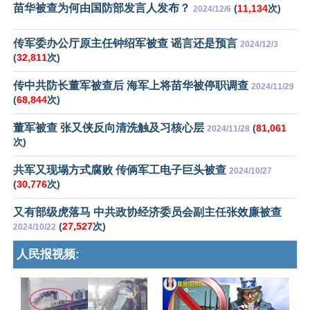
苗华被查为何由国防部发言人发布？
(
11,134
次)
2024/12/6
传军委办公厅原主任钟绍军被查 谣言还是预言
2024/12/3
(
32,811
次)
传中共防长董军被查后 海军上将苗华被停职调查
2024/11/29
(
68,844
次)
董军被查 张又侠反向清洗触及习核心层
(
81,061
2024/11/28
次)
共军又现塌方式腐败 传俩军工电子巨头被查
2024/10/27
(
30,776
次)
又有部级虎落马 中共政协经济委员会副主任张效廉被查
(
27,527
次)
2024/10/22
人民报视频: