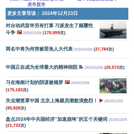
房市股市
更多文章导读：
2024年12月23日
对台动武苗华另有打算 习派发生了颠覆性
斗争
🖼️
(
170,959
次)
2024/12/26
两名中将为何突被罢免人大代表
(
27,784
次)
2024/12/26
中国正在成为全球最大的精神病院 📝
(
25,573
次)
2024/12/26
习在海南计划的阴谋被揭穿
🖼️
2024/12/26
(
175,183
次)
失业潮笼罩中国 北京上海裁员潮愈演愈烈！
▶️
2024/12/25
(
95,928
次)
盘点2024年中共国经济“加速崩垮”的五个关键词
2024/12/25
(
21,733
次)