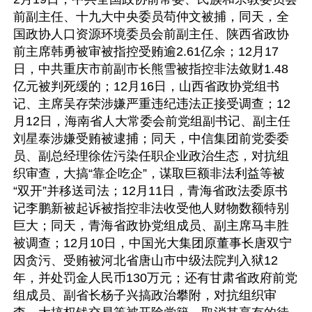
前副主任、十九大中央委员苟仲文被捕，同天，全
国政协人口资源环境委员会前副主任、陕西省政协
前主席韩勇被审被指控受贿逾2.61亿余；12月17
日，中共重庆市前副市长熊雪被指控非法敛财1.48
亿元被判死缓的；12月16日，山西省政协党组书
记、主席吴存荣涉嫌严重违纪违法正接受调查；12
月12日，海南省人大常委会前党组副书记、副主任
刘星泰涉嫌受贿被逮捕；同天，中信集团前党委委
员、副总经理徐佐污染任职企业政治生态，对抗组
织审查，大搞“靠企吃企”，谋取巨额非法利益等被
“双开”并移送司法；12月11日，青海省政法委原书
记李鹏新被起诉被指控非法收受他人财物数额特别
巨大；同天，青海省政协党组成员、副主席马丰胜
被调查；12月10日，中国光大集团原董事长唐双宁
因贪污、受贿被河北省唐山市中级法院判入狱12
年，并处罚金人民币130万元；还有甘肃省政府前党
组成员、副省长杨子兴搞政治攀附，对抗组织审