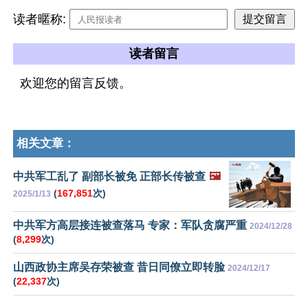
读者暱称:
读者留言
欢迎您的留言反馈。
相关文章：
中共军工乱了 副部长被免 正部长传被查
🖼️
(
167,851
次)
2025/1/13
中共军方高层接连被查落马 专家：军队贪腐严重
2024/12/28
(
8,299
次)
山西政协主席吴存荣被查 昔日同僚立即转脸
2024/12/17
(
22,337
次)