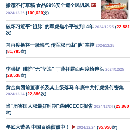
撒谎不打草稿 食品99%安全遭全民讥讽
🖼️
(
100,620
次)
2024/12/25
破坏习近平“祖脉”的军虎焦小平被判14年
(
22,881
2024/12/25
次)
习再度换将一脸晦气 传军权已由“他”掌控
2024/12/25
(
81,765
次)
李强提“维护”无“坚决” 丁薛祥露面两度给镜头
2024/12/25
(
29,538
次)
黄金集团前董事长及其上级落马 年底中共打虎缘何密集
(
22,886
次)
2024/12/24
当“历害国人权最好时期”遇到CECC报告
(
23,960
2024/12/24
次)
年底大萧条 中国百姓煎熬中！
▶️
(
95,950
次)
2024/12/24