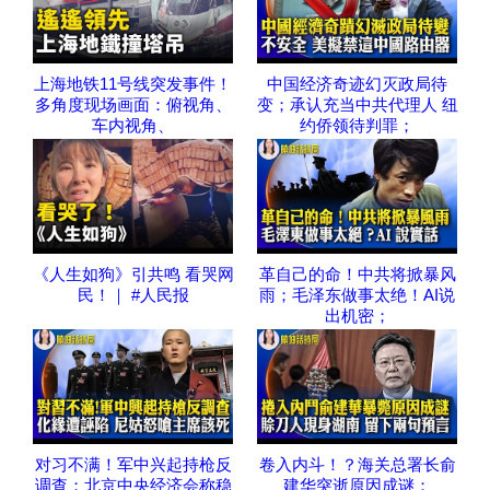
上海地铁11号线突发事件！
中国经济奇迹幻灭政局待
多角度现场画面：俯视角、
变；承认充当中共代理人 纽
车内视角、
约侨领待判罪；
《人生如狗》引共鸣 看哭网
革自己的命！中共将掀暴风
民！｜ #人民报
雨；毛泽东做事太绝！AI说
出机密；
对习不满！军中兴起持枪反
卷入内斗！？海关总署长俞
调查；北京中央经济会称稳
建华突逝原因成谜；