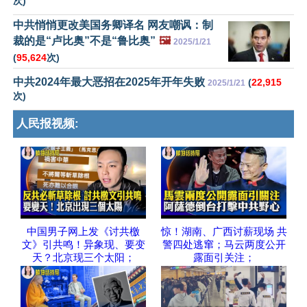
次)
中共悄悄更改美国务卿译名 网友嘲讽：制
裁的是“卢比奥”不是“鲁比奥”
🖼️
2025/1/21
(
95,624
次)
中共2024年最大恶招在2025年开年失败
(
22,915
2025/1/21
次)
人民报视频:
中国男子网上发《讨共檄
惊！湖南、广西讨薪现场 共
文》引共鸣！异象现、要变
警四处逃窜；马云两度公开
天？北京现三个太阳；
露面引关注；