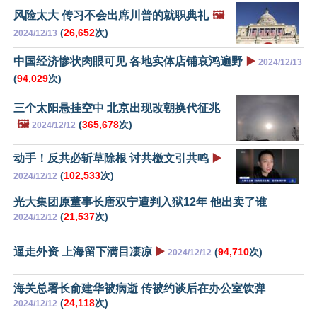
风险太大 传习不会出席川普的就职典礼
🖼️
(
26,652
次)
2024/12/13
中国经济惨状肉眼可见 各地实体店铺哀鸿遍野
▶️
2024/12/13
(
94,029
次)
三个太阳悬挂空中 北京出现改朝换代征兆
🖼️
(
365,678
次)
2024/12/12
动手！反共必斩草除根 讨共檄文引共鸣
▶️
(
102,533
次)
2024/12/12
光大集团原董事长唐双宁遭判入狱12年 他出卖了谁
(
21,537
次)
2024/12/12
逼走外资 上海留下满目凄凉
▶️
(
94,710
次)
2024/12/12
海关总署长俞建华被病逝 传被约谈后在办公室饮弹
(
24,118
次)
2024/12/12