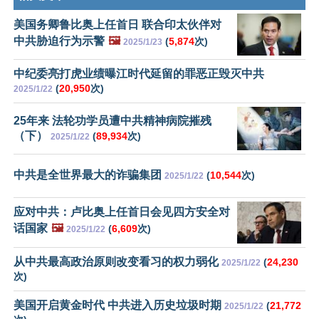
美国务卿鲁比奥上任首日 联合印太伙伴对
中共胁迫行为示警
🖼️
(
5,874
次)
2025/1/23
中纪委亮打虎业绩曝江时代延留的罪恶正毁灭中共
(
20,950
次)
2025/1/22
25年来 法轮功学员遭中共精神病院摧残
（下）
(
89,934
次)
2025/1/22
中共是全世界最大的诈骗集团
(
10,544
次)
2025/1/22
应对中共：卢比奥上任首日会见四方安全对
话国家
🖼️
(
6,609
次)
2025/1/22
从中共最高政治原则改变看习的权力弱化
(
24,230
2025/1/22
次)
美国开启黄金时代 中共进入历史垃圾时期
(
21,772
2025/1/22