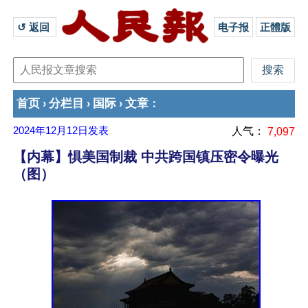
↺ 返回 
电子报
正體版
首页
分栏目
国际
文章
›
›
›
：
2024年12月12日
发表
人气：
7,097
【内幕】惧美国制裁 中共跨国镇压密令曝光
（图）