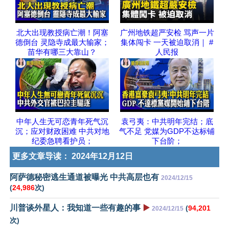
北大出现教授病亡潮！阿塞
广州地铁超严安检 骂声一片
德倒台 灵隐寺成最大输家；
集体闯卡 一天被迫取消｜ #
苗华有哪三大靠山？
人民报
中年人生无可恋青年死气沉
袁弓夷：中共明年完结；底
沉；应对财政困难 中共对地
气不足 党媒为GDP不达标铺
纪委急聘看护员；
下台阶；
更多文章导读：
2024年12月12日
阿萨德秘密逃生通道被曝光 中共高层也有
2024/12/15
(
24,986
次)
川普谈外星人：我知道一些有趣的事
▶️
(
94,201
2024/12/15
次)