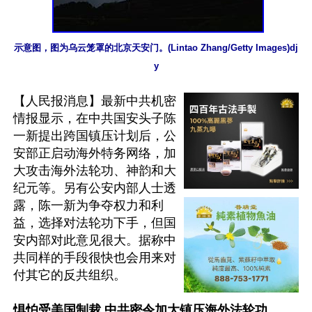
示意图，图为乌云笼罩的北京天安门。(Lintao Zhang/Getty Images)dj
y
【人民报消息】最新中共机密
情报显示，在中共国安头子陈
一新提出跨国镇压计划后，公
安部正启动海外特务网络，加
大攻击海外法轮功、神韵和大
纪元等。另有公安内部人士透
露，陈一新为争夺权力和利
益，选择对法轮功下手，但国
安内部对此意见很大。据称中
共同样的手段很快也会用来对
付其它的反共组织。

惧怕受美国制裁 中共密令加大镇压海外法轮功