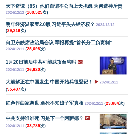
天下奇谭（85）他们自谓不公向上天抱怨 为何遭神斥责
(
100,525
次)
2024/12/12
明年经济温家宝2.0版 习近平失去经济权？
2024/12/12
(
29,216
次)
何卫东缺席政治局会议 军报再提“首长分工负责制”
(
25,098
次)
2024/12/11
1月20日前后中共可能武攻台湾吗
🖼️
(
26,620
次)
2024/12/11
大崩解正在中国发生 中国开始兵役登记！
▶️
2024/12/11
(
95,437
次)
红色作曲家离世 至死不知娘子军真相
(
23,684
次)
2024/12/11
中共支持谁谁死 习是下一个阿萨德？
🖼️
(
33,789
次)
2024/12/11