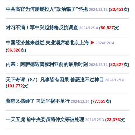
中共高官为何屡屡投入“政治骗子”怀抱
(
23,451
次)
2024/12/15
对习不满！军中兴起持枪反抗调查
(
80,527
次)
2024/12/14
中国经济越来越烂 失业潮席卷北京上海
▶️
2024/12/14
(
96,326
次)
内幕：阿萨德逃离叙利亚前的最后时刻
(
22,827
次)
2024/12/14
天下奇谭（87）凡事皆有因果 善恶逃不过神目
2024/12/14
(
101,772
次)
蔡奇又搞砸了 习近平祸不单行
(
77,555
次)
2024/12/14
一天五虎 前中央委员苟仲文等被处理
(
23,376
次)
2024/12/13