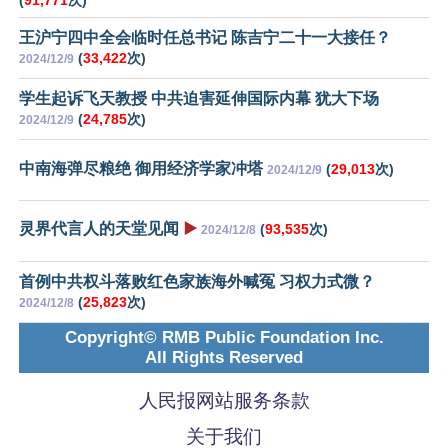
王沪宁四中全会临时任总书记 陈吉宁二十一大接任？
(
33,422
次)
2024/12/9
学生起诉飞天教授 中共迫害延伸国际内幕 犹大下场
(
24,785
次)
2024/12/9
中南海弹尽粮绝 御用经济学家冲塔
(
29,013
次)
2024/12/9
灵界代言人的天堂见闻
▶️
(
93,535
次)
2024/12/8
首例中共权斗落败红色家族海外喊冤 习权力式微？
(
25,823
次)
2024/12/8
Copyright© RMB Public Foundation Inc.
All Rights Reserved
人民报网站服务条款
关于我们