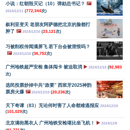
小说：红朝毁灭记（10）弹劾总书记？
🖼️
(
772,344
次)
2024/12/11
叙利亚变天 老朋友阿萨德把北京的脸都打
肿了
🖼️
(
23,121
次)
2024/12/10
习被削权传闻满屏飞 若下台会被泄恨吗？
🖼️
(
36,752
次)
2024/12/10
广州地铁超严安检 集体闯卡 被迫取消
▶️
(
92,983
2024/12/10
次)
选民投票炒掉中共“政要” 西班牙2025神韵
票房火爆
🖼️
(
20,236
次)
2024/12/10
天下奇谭（83）无论何时害了人命都难逃报应
2024/12/10
(
101,029
次)
北京满街黑衣人 广州地铁安检堪比坐飞机！
▶️
2024/12/9
(
91,771
次)