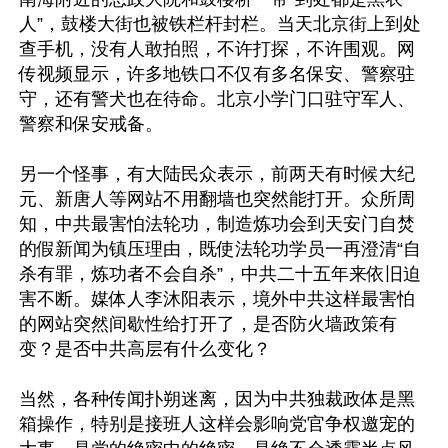
人”，鼓楼大街也被铁栏杆封栏。当天北京街上到处
查手机，没有人敢拍照，不许打探，不许围观。网
传视频显示，许多地铁口不仅有多名保安、警察驻
守，还有警犬也在待命。北京小学门口驻守军人、
警察和保安戒备。

另一个怪事，有大陆民众表示，前两天有时候大纪
元、新唐人等网站不用翻墙也突然能打开。众所周
知，中共最害怕法轮功，制造炼功会到天安门自焚
的假新闻为镇压理由，既使法轮功学员一再澄清“自
杀有罪，炼功者不会自杀”，中共二十五年来依旧迫
害不断。媒体人李沐阳表示，境外中共这样最害怕
的网站突然间歇性给打开了，是否防火墙政策有
变？是否中共高层有什么变化？

当然，各种传闻扑朔迷离，因为中共独裁政体是黑
箱操作，特别是接班人这样会影响党官争权邀宠的