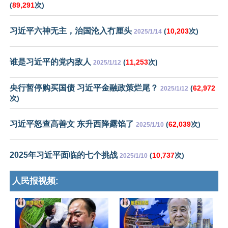
(
89,291
次)
习近平六神无主，治国沦入冇厘头
(
10,203
次)
2025/1/14
谁是习近平的党内敌人
(
11,253
次)
2025/1/12
央行暂停购买国债 习近平金融政策烂尾？
(
62,972
2025/1/12
次)
习近平怒查高善文 东升西降露馅了
(
62,039
次)
2025/1/10
2025年习近平面临的七个挑战
(
10,737
次)
2025/1/10
人民报视频: