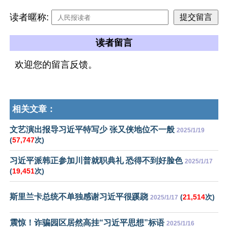
读者暱称:
读者留言
欢迎您的留言反馈。
相关文章：
文艺演出报导习近平特写少 张又侠地位不一般
2025/1/19
(
57,747
次)
习近平派韩正参加川普就职典礼 恐得不到好脸色
2025/1/17
(
19,451
次)
斯里兰卡总统不单独感谢习近平很蹊跷
(
21,514
次)
2025/1/17
震惊！诈骗园区居然高挂“习近平思想”标语
2025/1/16