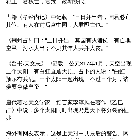
犯上，君权亡，君危，改朝换代。

古籍《孝经内记》中记载：“三日并出者，国君必亡
其位。有人在前后宫中同，人君即亡也。”

《荆州占》曰：“三日并出，其国有灭诸侯，有亡地
空邑，河水大出；不则其年大兵并大丧。”

《晋书‧天文志》中记载：公元317年1月，天空出现
三个太阳，有白虹直通天顶。占卜的人说：“白虹，
预示有兵乱。三个太阳一起出现，不过三个月，诸
侯要争做皇帝。”

唐代著名天文学家、预言家李淳风在著作《乙巳
占》中说，多个太阳同时出现乃是天下将分裂的征
兆。

海外有网友表示，这是上天对中共最后的警告。网