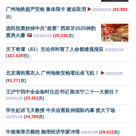
广州地铁超严安检 集体闯卡 被迫取消
▶️
(
92,983
2024/12/10
次)
选民投票炒掉中共“政要” 西班牙2025神韵
票房火爆
🖼️
(
20,236
次)
2024/12/10
天下奇谭（83）无论何时害了人命都难逃报应
2024/12/10
(
101,029
次)
北京满街黑衣人 广州地铁安检堪比坐飞机！
▶️
2024/12/9
(
91,771
次)
王沪宁四中全会临时任总书记 陈吉宁二十一大接任？
(
33,422
次)
2024/12/9
学生起诉飞天教授 中共迫害延伸国际内幕 犹大下场
(
24,785
次)
2024/12/9
中南海弹尽粮绝 御用经济学家冲塔
(
29,013
次)
2024/12/9