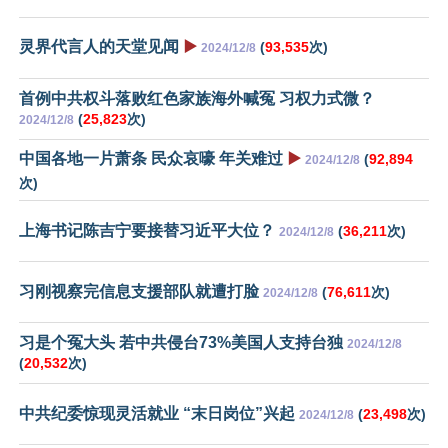
灵界代言人的天堂见闻
▶️
(
93,535
次)
2024/12/8
首例中共权斗落败红色家族海外喊冤 习权力式微？
(
25,823
次)
2024/12/8
中国各地一片萧条 民众哀嚎 年关难过
▶️
(
92,894
2024/12/8
次)
上海书记陈吉宁要接替习近平大位？
(
36,211
次)
2024/12/8
习刚视察完信息支援部队就遭打脸
(
76,611
次)
2024/12/8
习是个冤大头 若中共侵台73%美国人支持台独
2024/12/8
(
20,532
次)
中共纪委惊现灵活就业 “末日岗位”兴起
(
23,498
次)
2024/12/8