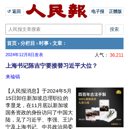
↺ 返回 
电子报
正體版
首页
分栏目
时事
文章
›
›
›
：
2024年12月8日
发表
人气：
36,211
上海书记陈吉宁要接替习近平大位？
来褕镐
【人民报消息】于2024年5月
15日卸任新加坡总理职位的
李显龙，在11月底以新加坡
国务资政的身份访问了中国大
陆，见了习近平、李强、王沪
宁及上海书记、中共政治局委