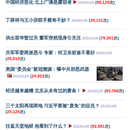
中国经济恶化 北上广满是露宿者
▶️
(
95,125
次)
2024/12/6
丁薛祥与王小洪联手蔡奇不妙？
(
35,131
次)
2024/12/6
供出苗华暂过关 董军突然现身引关注
(
79,301
次)
2024/12/6
共军军委两派恶斗 专家：何卫东前途不看好
2024/12/5
(
25,013
次)
美国“委员会”新冠溯源：曝中共邪恶武器
🖼️
(
24,923
次)
2024/12/5
经济越来越糟 北京从未有过的萧条！
▶️
(
93,768
次)
2024/12/5
三个太阳再现两地 习近平要被“废免”的征兆？
2024/12/5
(
25,124
次)
往返天堂地狱 他看到了什么？
▶️
(
92,581
次)
2024/12/5