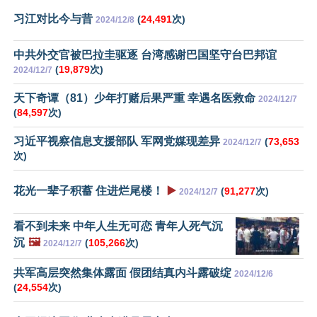
习江对比今与昔
(
24,491
次)
2024/12/8
中共外交官被巴拉圭驱逐 台湾感谢巴国坚守台巴邦谊
(
19,879
次)
2024/12/7
天下奇谭（81）少年打赌后果严重 幸遇名医救命
2024/12/7
(
84,597
次)
习近平视察信息支援部队 军网党媒现差异
(
73,653
2024/12/7
次)
花光一辈子积蓄 住进烂尾楼！
▶️
(
91,277
次)
2024/12/7
看不到未来 中年人生无可恋 青年人死气沉
沉
🖼️
(
105,266
次)
2024/12/7
共军高层突然集体露面 假团结真内斗露破绽
2024/12/6
(
24,554
次)