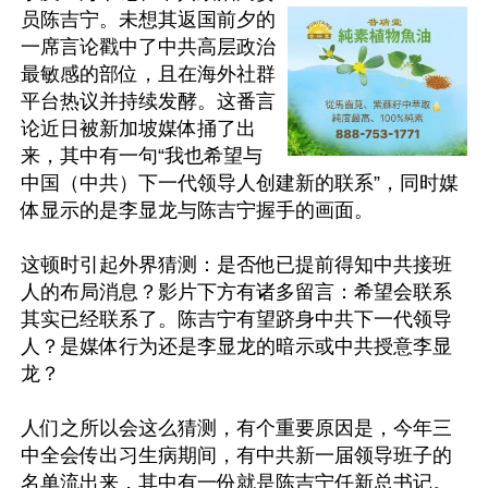
员陈吉宁。未想其返国前夕的
一席言论戳中了中共高层政治
最敏感的部位，且在海外社群
平台热议并持续发酵。这番言
论近日被新加坡媒体捅了出
来，其中有一句“我也希望与
中国（中共）下一代领导人创建新的联系”，同时媒
体显示的是李显龙与陈吉宁握手的画面。

这顿时引起外界猜测：是否他已提前得知中共接班
人的布局消息？影片下方有诸多留言：希望会联系
其实已经联系了。陈吉宁有望跻身中共下一代领导
人？是媒体行为还是李显龙的暗示或中共授意李显
龙？

人们之所以会这么猜测，有个重要原因是，今年三
中全会传出习生病期间，有中共新一届领导班子的
名单流出来，其中有一份就是陈吉宁任新总书记。