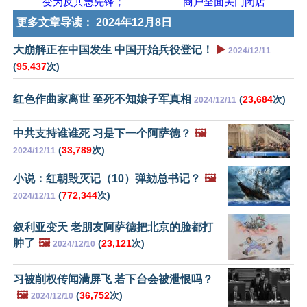
变为反共急先锋；
商户全面关门闭店
更多文章导读：
2024年12月8日
大崩解正在中国发生 中国开始兵役登记！
▶️
2024/12/11
(
95,437
次)
红色作曲家离世 至死不知娘子军真相
(
23,684
次)
2024/12/11
中共支持谁谁死 习是下一个阿萨德？
🖼️
(
33,789
次)
2024/12/11
小说：红朝毁灭记（10）弹劾总书记？
🖼️
(
772,344
次)
2024/12/11
叙利亚变天 老朋友阿萨德把北京的脸都打
肿了
🖼️
(
23,121
次)
2024/12/10
习被削权传闻满屏飞 若下台会被泄恨吗？
🖼️
(
36,752
次)
2024/12/10