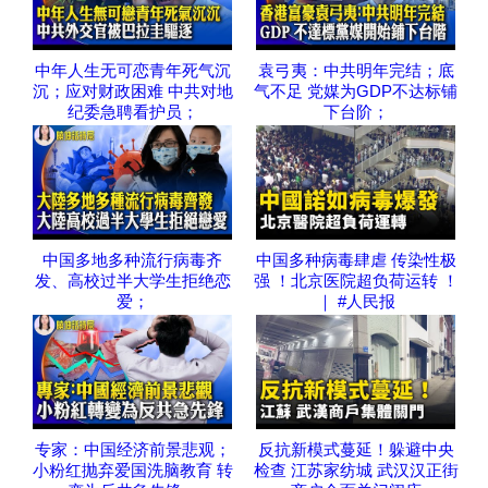
中年人生无可恋青年死气沉
袁弓夷：中共明年完结；底
沉；应对财政困难 中共对地
气不足 党媒为GDP不达标铺
纪委急聘看护员；
下台阶；
中国多地多种流行病毒齐
中国多种病毒肆虐 传染性极
发、高校过半大学生拒绝恋
强 ！北京医院超负荷运转 ！
爱；
｜ #人民报
专家：中国经济前景悲观；
反抗新模式蔓延！躲避中央
小粉红抛弃爱国洗脑教育 转
检查 江苏家纺城 武汉汉正街