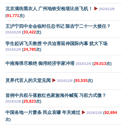
北京满街黑衣人 广州地铁安检堪比坐飞机！
▶️
2024/12/9
(
91,771
次)
王沪宁四中全会临时任总书记 陈吉宁二十一大接任？
(
33,422
次)
2024/12/9
学生起诉飞天教授 中共迫害延伸国际内幕 犹大下场
(
24,785
次)
2024/12/9
中南海弹尽粮绝 御用经济学家冲塔
(
29,013
次)
2024/12/9
灵界代言人的天堂见闻
▶️
(
93,535
次)
2024/12/8
首例中共权斗落败红色家族海外喊冤 习权力式微？
(
25,823
次)
2024/12/8
中国各地一片萧条 民众哀嚎 年关难过
▶️
(
92,894
2024/12/8
次)