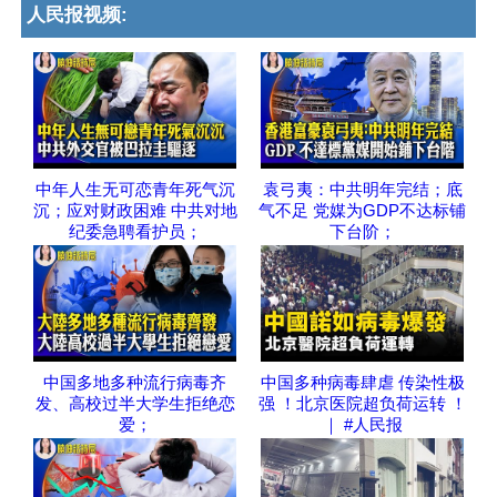
人民报视频:
中年人生无可恋青年死气沉
袁弓夷：中共明年完结；底
沉；应对财政困难 中共对地
气不足 党媒为GDP不达标铺
纪委急聘看护员；
下台阶；
中国多地多种流行病毒齐
中国多种病毒肆虐 传染性极
发、高校过半大学生拒绝恋
强 ！北京医院超负荷运转 ！
爱；
｜ #人民报