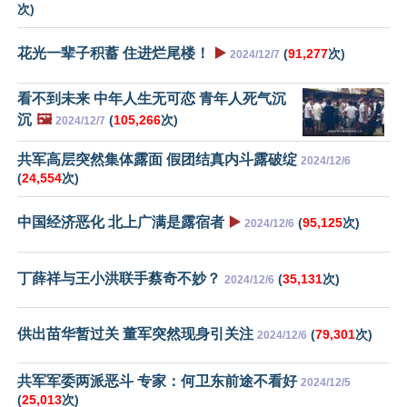
次)
花光一辈子积蓄 住进烂尾楼！
▶️
(
91,277
次)
2024/12/7
看不到未来 中年人生无可恋 青年人死气沉
沉
🖼️
(
105,266
次)
2024/12/7
共军高层突然集体露面 假团结真内斗露破绽
2024/12/6
(
24,554
次)
中国经济恶化 北上广满是露宿者
▶️
(
95,125
次)
2024/12/6
丁薛祥与王小洪联手蔡奇不妙？
(
35,131
次)
2024/12/6
供出苗华暂过关 董军突然现身引关注
(
79,301
次)
2024/12/6
共军军委两派恶斗 专家：何卫东前途不看好
2024/12/5
(
25,013
次)