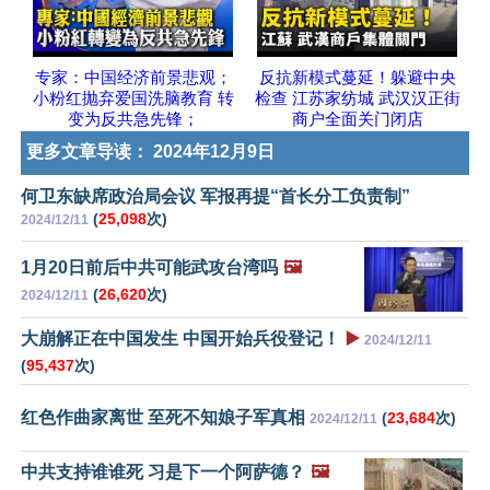
专家：中国经济前景悲观；
反抗新模式蔓延！躲避中央
小粉红抛弃爱国洗脑教育 转
检查 江苏家纺城 武汉汉正街
变为反共急先锋；
商户全面关门闭店
更多文章导读：
2024年12月9日
何卫东缺席政治局会议 军报再提“首长分工负责制”
(
25,098
次)
2024/12/11
1月20日前后中共可能武攻台湾吗
🖼️
(
26,620
次)
2024/12/11
大崩解正在中国发生 中国开始兵役登记！
▶️
2024/12/11
(
95,437
次)
红色作曲家离世 至死不知娘子军真相
(
23,684
次)
2024/12/11
中共支持谁谁死 习是下一个阿萨德？
🖼️