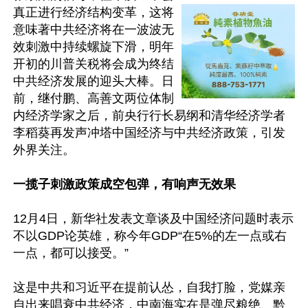
真正进行经济结构变革，这将
意味著中共经济将在一波波无
效刺激中持续螺旋下滑，明年
开初的川普关税将会成为终结
中共经济发展的迎头大棒。日
前，继付鹏、高善文两位体制
内经济学家之后，前央行行长易纲和清华经济学者
李稻葵再发声冲塔中国经济与中共经济政策，引发
外界关注。

一揽子刺激政策成空包弹，有响声无效果
12月4日，新华社发表文章谈及中国经济问题时表示
不以GDP论英雄，称今年GDP“在5%的左一点或右
一点，都可以接受。”

这是中共和习近平在提前认怂，自我打脸，党媒亲
自出来唱衰中共经济，中南海实在是弹尽粮绝、黔