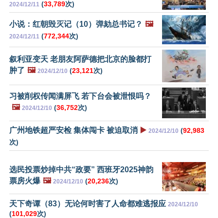
(
33,789
次)
2024/12/11
小说：红朝毁灭记（10）弹劾总书记？
🖼️
(
772,344
次)
2024/12/11
叙利亚变天 老朋友阿萨德把北京的脸都打
肿了
🖼️
(
23,121
次)
2024/12/10
习被削权传闻满屏飞 若下台会被泄恨吗？
🖼️
(
36,752
次)
2024/12/10
广州地铁超严安检 集体闯卡 被迫取消
▶️
(
92,983
2024/12/10
次)
选民投票炒掉中共“政要” 西班牙2025神韵
票房火爆
🖼️
(
20,236
次)
2024/12/10
天下奇谭（83）无论何时害了人命都难逃报应
2024/12/10
(
101,029
次)