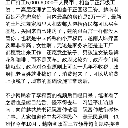
工厂打工5,000-6,000千人民币，相当于正部级工
资，中高层经理的工资相当于正国级工资。越南老
百姓不焦虑房价，河内最高的房价是2万一坪，最新
的土地法规定城里人和农邨人包括侨民都可以买宅
基地，买回来自己建房子，建的跟白宫一样都没人
管你，也就是中国俗称的小产权房，越南人医疗普
及率非常高，女性啊，无论是家务农还是进工厂，
都愿意出来工作，还愿意生孩子。男孩追女孩是鲜
花和咖啡，而不是买车。政府比较穷，政府专门就
搞就业，政府对企业原则上可以十几年不收税，政
府把老百姓就业搞好了，消费起来了，可以从消费
上收税了，城市的基础设施非常落后。

不少网民看了李稻葵的视频后目瞪口呆，笔者看了
之后也是瞠目结舌。怪不得去年，习近平出访越
南，向前越共总书记阮富仲敬酒，阮富仲敷衍碰杯
了事。人家知道你中共不得民心，毫无民意啊。也
难怪今年10月，越南党政军三方领导超高规格接待