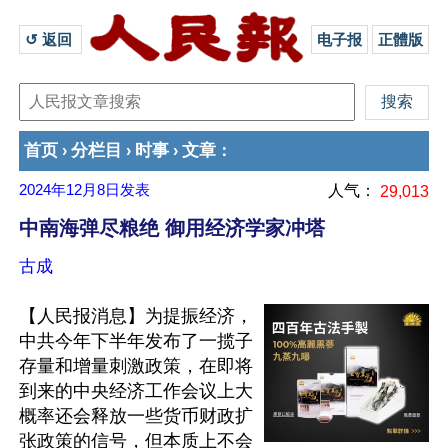
↺ 返回 
电子报
正體版
首页
分栏目
时事
文章
›
›
›
：
2024年12月8日
发表
人气：
29,013
中南海弹尽粮绝 御用经济学家冲塔
古成
【人民报消息】为提振经济，
中共今年下半年发布了一揽子
存量和增量刺激政策，在即将
到来的中央经济工作会议上大
概率还会释放一些货币财政扩
张政策的信号，但本质上不会