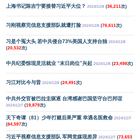
上海书记陈吉宁要接替习近平大位？
(
36,211
次)
2024/12/8
习刚视察完信息支援部队就遭打脸
(
76,611
次)
2024/12/8
习是个冤大头 若中共侵台73%美国人支持台独
2024/12/8
(
20,532
次)
中共纪委惊现灵活就业 “末日岗位”兴起
(
23,498
次)
2024/12/8
习江对比今与昔
(
24,491
次)
2024/12/8
中共外交官被巴拉圭驱逐 台湾感谢巴国坚守台巴邦谊
(
19,879
次)
2024/12/7
天下奇谭（81）少年打赌后果严重 幸遇名医救命
2024/12/7
(
84,597
次)
习近平视察信息支援部队 军网党媒现差异
(
73,653
2024/12/7