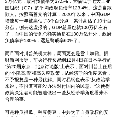
3万亿元，政府负债率为67.5%，大幅低于七大工业
国组织（G7）的平均政府负债率123.4%。这是自欺
欺人。按照高善文的计算，2020年以来，中国GDP
增速每一年被高估了3个百分点，累计高估了10个百
分点，刨去这虚报的，GDP总量也就100万亿左右
了，而中国的债务总额实质是在130万亿开外，政府
负债率在130%，远超警戒率60%了。

而且面对川普关税大棒，局面更会是雪上加霜。据
财新网报导，前央行行长易纲12月4日在日本举行的
“第20届东京—北京讨论版”上表示，面对川普上任后
的“小院高墙”和高关税政策，从经济学的角度来看，
不予报复是一种最优解。同时易纲也表示“从政治学
来说，不报复可能没办法对付国内的民意。”这使得
政策决定者可能被迫做出一些从经济学角度看来不
合理的事。

可是种瓜得瓜、种豆得豆，中共为了自身政权的安