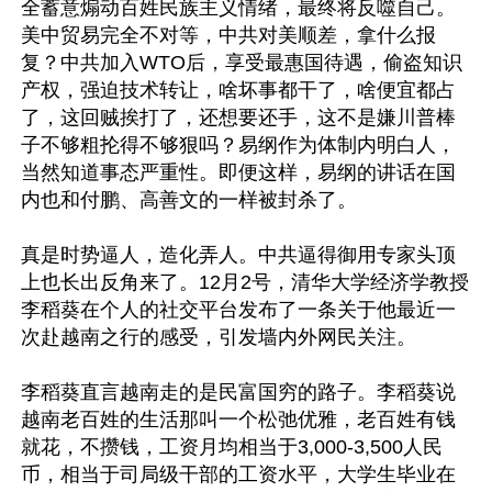
全蓄意煽动百姓民族主义情绪，最终将反噬自己。
美中贸易完全不对等，中共对美顺差，拿什么报
复？中共加入WTO后，享受最惠国待遇，偷盗知识
产权，强迫技术转让，啥坏事都干了，啥便宜都占
了，这回贼挨打了，还想要还手，这不是嫌川普棒
子不够粗抡得不够狠吗？易纲作为体制内明白人，
当然知道事态严重性。即便这样，易纲的讲话在国
内也和付鹏、高善文的一样被封杀了。

真是时势逼人，造化弄人。中共逼得御用专家头顶
上也长出反角来了。12月2号，清华大学经济学教授
李稻葵在个人的社交平台发布了一条关于他最近一
次赴越南之行的感受，引发墙内外网民关注。

李稻葵直言越南走的是民富国穷的路子。李稻葵说
越南老百姓的生活那叫一个松弛优雅，老百姓有钱
就花，不攒钱，工资月均相当于3,000-3,500人民
币，相当于司局级干部的工资水平，大学生毕业在