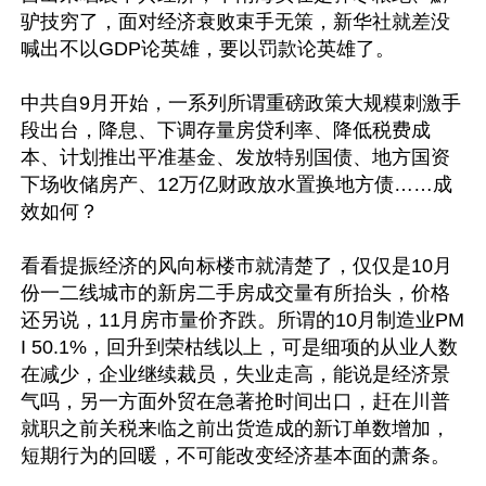
驴技穷了，面对经济衰败束手无策，新华社就差没
喊出不以GDP论英雄，要以罚款论英雄了。

中共自9月开始，一系列所谓重磅政策大规糢刺激手
段出台，降息、下调存量房贷利率、降低税费成
本、计划推出平准基金、发放特别国债、地方国资
下场收储房产、12万亿财政放水置换地方债……成
效如何？

看看提振经济的风向标楼市就清楚了，仅仅是10月
份一二线城市的新房二手房成交量有所抬头，价格
还另说，11月房市量价齐跌。所谓的10月制造业PM
I 50.1%，回升到荣枯线以上，可是细项的从业人数
在减少，企业继续裁员，失业走高，能说是经济景
气吗，另一方面外贸在急著抢时间出口，赶在川普
就职之前关税来临之前出货造成的新订单数增加，
短期行为的回暖，不可能改变经济基本面的萧条。
