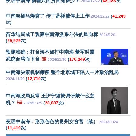
夜话中南海 新疆兵团贪官知多少？
(
68,186
次)
2024/12/22
中南海捅马蜂窝了 传丁薛祥被停止工作
(
41,249
2024/12/22
次)
苗华结局成了观察中南海派系斗法的风向标
2024/12/1
(
25,979
次)
预测准确：打台海不如打中南海 董军叫嚣
武统台湾而下台
🖼️
(
170,249
次)
2024/11/30
中南海决策机制瘫痪 整个北京城正陷入一片政治乱局
(
12,710
次)
2024/11/29
中南海政局反常 王沪宁频繁调研藏什么玄
机？
🖼️
(
28,887
次)
2024/11/25
夜话中南海：形形色色的贵州女贪官（续）
2024/11/24
(
11,410
次)