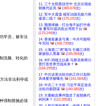
11. 三个太阳悬挂空中 北京出现改
朝换代征兆
🖼️
(
365,678
次)
12. 军中大震荡 领军治国无能习将
退居二线？
🖼️
(
175,192
次)
13. 预测准确：打台海不如打中南
海 董军叫嚣武统台湾而下台
🖼️
(
170,249
次)
轮功学员，被非法
14. 香港富豪袁弓夷：中共可能明
年完结
🖼️
(
168,739
次)
15. 上海第二“虎”落马 引爆江泽民
家族惊人黑幕
🖼️
(
165,959
次)
制洗脑、转化的
16. 对F-35嗤之以鼻 马斯克将帮川
普打造世界空战未来？
▶️
(
164,299
次)
17. 中共迫害法轮功的工作计划和
具体要求被曝光
🖼️
(
161,564
次)
他方法非法剥夺或
18. 中共二十大前 习近平亲定攻击
法轮功新阴谋
🖼️
(
160,383
次)
19. 大量献忠事件隐含了改朝换代
的到来？ (
122,395
次)
种强制措施必须
20. 人权日里的寒风：中国人权状