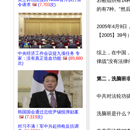
邪教组织有14
令请求
🖼️
(
7,703
次)
的有7种。”然
2005年4月
【2005】3
综上，在中国
中央经济工作会议提九项任务 专
家：没有真正造血功能
🖼️
(
89,880
律战”没有法律
次)
第二，洗脑班
中共对法轮功搞
韩国国会通过总统尹锡悦弹劾案
洗脑班是什么
🖼️
(
7,319
次)
对习不满！军中兴起持枪反抗调