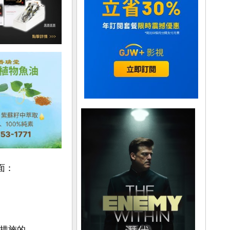
：

措施的。
