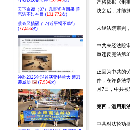
呼救铁汉张海涛 (
10,643
次)
严格依据《刑
天下奇谭（87）凡事皆有因果 善
决之后，才能施
恶逃不过神目 (
101,772
次)
蔡奇又搞砸了 习近平祸不单行
未经法院审判，
(
77,555
次)
中共未经法院
重违反宪法第3
正因为中共的
神韵2025全球首演亚特兰大 遭恐
件，在许多法学
袭威胁
🖼️
(
7,934
次)
月7日，中共被
第四，滥用刑法
中共对法轮功搞