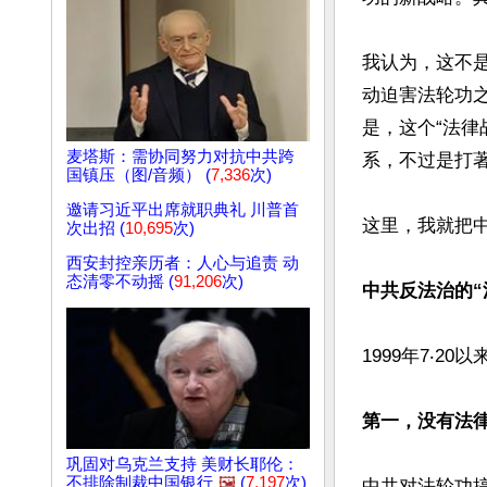
我认为，这不是
动迫害法轮功之
是，这个“法律
麦塔斯：需协同努力对抗中共跨
系，不过是打著
国镇压（图/音频） (
7,336
次)
邀请习近平出席就职典礼 川普首
这里，我就把中
次出招 (
10,695
次)
西安封控亲历者：人心与追责 动
态清零不动摇 (
91,206
次)
中共反法治的“
1999年7‧
第一，没有法
巩固对乌克兰支持 美财长耶伦：
不排除制裁中国银行
🖼️
(
7,197
次)
中共对法轮功搞