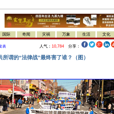
国际
奇闻
灾祸
万象
生活
文化
人气：
10,784
分享：
发表
共所谓的“法律战”最终害了谁？（图）