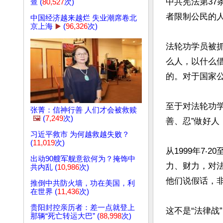
中共宪法第37
查 (
80,527
次)
者限制公民的人
中国经济越来越烂 失业潮席卷北
京上海
▶️
(
96,326
次)
法轮功学员被
么人，以什么
的。对于国家公
至于对法轮功
张菁：信神行善 人们才会被救赎
🖼️
(
7,249
次)
善、忍”做好人
习近平救市 为何越救越失败？
(
11,019
次)
从1999年7
出动90艘军舰意欲何为？掩饰中
力、财力，对
共内乱 (
10,986
次)
他们说假话，非
推倒中共防火墙，功在美国，利
在世界 (
11,436
次)
贵阳封控亲历者：差一点就登上
这不是“法律战
那辆“死亡转运大巴” (
88,998
次)