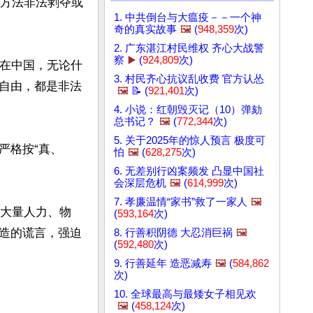
他方法非法剥夺或
1. 中共倒台与大瘟疫－－一个神
奇的真实故事
🖼️
(
948,359
次)
2. 广东湛江村民维权 齐心大战警
察
▶️
(
924,809
次)
，在中国，无论什
3. 村民齐心抗议乱收费 官方认怂
自由，都是非法
🖼️
📝 (
921,401
次)
4. 小说：红朝毁灭记（10）弹劾
总书记？
🖼️
(
772,344
次)
5. 关于2025年的惊人预言 极度可
严格按“真、
怕
🖼️
(
628,275
次)
6. 无差别行凶案频发 凸显中国社
会深层危机
🖼️
(
614,999
次)
7. 孝廉温情“家书”救了一家人
🖼️
了大量人力、物
(
593,164
次)
造的谎言，强迫
8. 行善积阴德 大忍消巨祸
🖼️
(
592,480
次)
9. 行善延年 造恶减寿
🖼️
(
584,862
次)
10. 全球最高与最矮女子相见欢
🖼️
(
458,124
次)