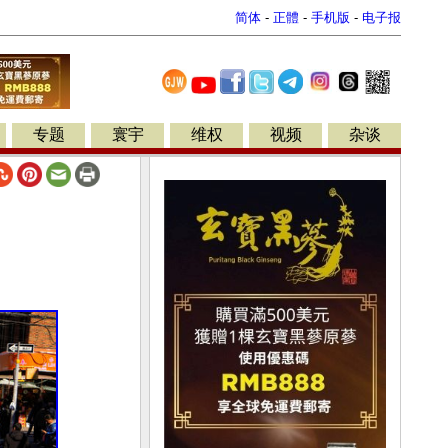
简体
-
正體
-
手机版
-
电子报
专题
寰宇
维权
视频
杂谈