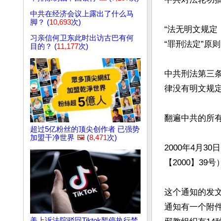
中共在经济会议上露出了什么马
脚？ (
10,693
次)
“法无明文规
习亲信何卫东此时出访古巴有何
“罪刑法定”原则
目的？ (
11,177
次)
中共刑法第三
律没有明文规定
翻遍中共的所有
超过5亿粉丝的顶尖创作者 已强势
加盟干净世界
🖼️
(
8,471
次)
2000年4月
【2000】39号
这个通知的发
通知有一个附
美上诉法院驳回Tiktok暂停执行禁