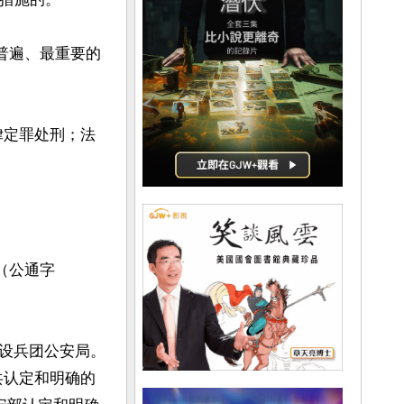
普遍、最重要的
律定罪处刑；法
（公通字
设兵团公安局。
共认定和明确的