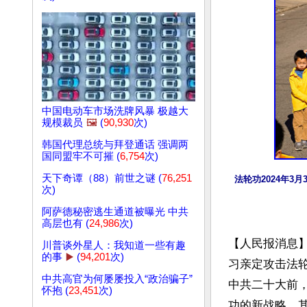
中国电动车市场洗牌风暴 极越大
规模裁员
🖼️
(
90,930
次)
韩国代理总统与拜登通话 强调两
国同盟牢不可摧 (
6,754
次)
天下奇谭（88）前世之谜 (
76,251
法轮功2024年
次)
阿萨德秘密逃生通道被曝光 中共
高层也有 (
24,986
次)
【人民报消息】
川普谈外星人：我知道一些有趣
的事
▶️
(
94,201
次)
习亲定攻击法
中共高官为何屡屡投入“政治骗子”
中共二十大前
怀抱 (
23,451
次)
功的新战略。其