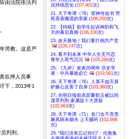
，应由法院依法判
况持续恶化 (
107,402
次)
21. 天下奇谭（78）雷神传血书 劈
死吝啬撒谎的亲家 (
106,250
次)
22. 【特稿】前学生起诉神韵和飞


天的幕后真相 (
106,100
次)
23. 改天换地！我们要打倒共产党
🖼️
(
105,747
次)
3年劳教。这是严
24. 看不到未来 中年人生无可恋
青年人死气沉沉
🖼️
(
105,266
次)
25. 《九评》发表20周年 历史学
者：中共暴政必亡
🖼️
(
103,561
次)
害在押人员事
26. 天下奇谭（76）人算不如天算
，2013年1
妒嫉心反害了自身 (
103,380
次)
27. 光明日报前高层董郁玉被以间
谍罪判刑 家属提十大质疑
(
102,863
次)
28. 天下奇谭（71）名门女不弃患
麻风病未婚夫 上天赐药 (
102,668
次)
员判刑。

29. “我们没有忘记你们”：伦敦集
会声援香港45名被囚民主人士