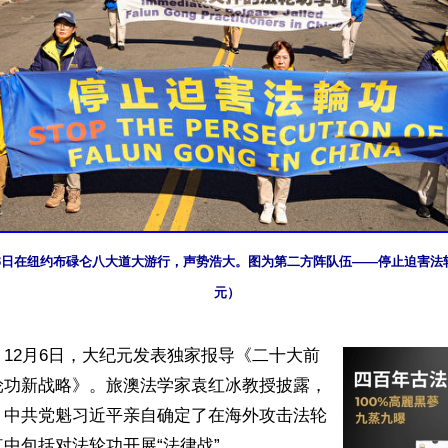
3月3日在纽约布碌仑八大道大游行，声势浩大。图为第二方阵队伍——停止迫害
元）
12月6日，大纪元发表独家报导《二十大前
轮功新战略》。旅澳法学家袁红冰教授披露，
，中共党魁习近平亲自确定了在海外攻击法轮
中包括对法轮功开展“法律战”。
