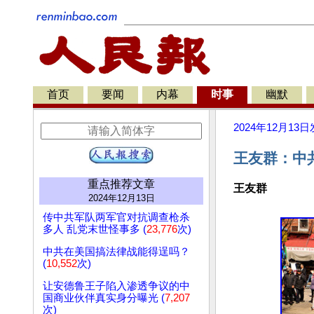
首页
要闻
内幕
时事
幽默
2024年12月13日
王友群：中
重点推荐文章
王友群
2024年12月13日
传中共军队两军官对抗调查枪杀
多人 乱党末世怪事多 (
23,776
次)
中共在美国搞法律战能得逞吗？
(
10,552
次)
让安德鲁王子陷入渗透争议的中
国商业伙伴真实身分曝光 (
7,207
次)