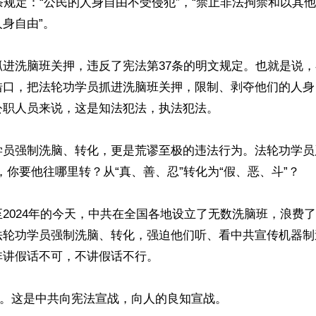
条规定：“公民的人身自由不受侵犯”，“禁止非法拘禁和以其
身自由”。

抓进洗脑班关押，违反了宪法第37条的明文规定。也就是说
借口，把法轮功学员抓进洗脑班关押，限制、剥夺他们的人身
职人员来说，这是知法犯法，执法犯法。

学员强制洗脑、转化，更是荒谬至极的违法行为。法轮功学员
，你要他往哪里转？从“真、善、忍”转化为“假、恶、斗”？

‧20至2024年的今天，中共在全国各地设立了无数洗脑班，浪费
法轮功学员强制洗脑、转化，强迫他们听、看中共宣传机器制
讲假话不可，不讲假话不行。

”。这是中共向宪法宣战，向人的良知宣战。
