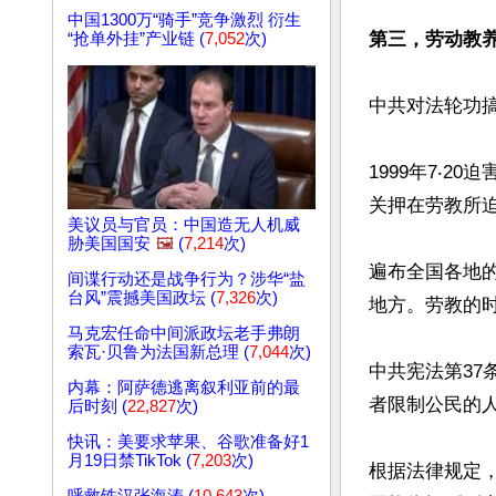
中国1300万“骑手”竞争激烈 衍生
第三，劳动教
“抢单外挂”产业链 (
7,052
次)
中共对法轮功搞
1999年7‧
关押在劳教所迫
美议员与官员：中国造无人机威
胁美国国安
🖼️
(
7,214
次)
遍布全国各地
间谍行动还是战争行为？涉华“盐
台风”震撼美国政坛 (
7,326
次)
地方。劳教的时
马克宏任命中间派政坛老手弗朗
索瓦·贝鲁为法国新总理 (
7,044
次)
中共宪法第37
内幕：阿萨德逃离叙利亚前的最
者限制公民的人
后时刻 (
22,827
次)
快讯：美要求苹果、谷歌准备好1
月19日禁TikTok (
7,203
次)
根据法律规定