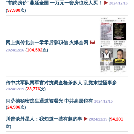
“鹤岗房价”蔓延全国 一万元一套房也没人买！
▶️
2024/12/16
(
97,980
次)
网上疯传北京一零零后辞职信 火爆全网
🖼️
(
104,592
次)
2024/12/16
传中共军队两军官对抗调查枪杀多人 乱党末世怪事多
(
23,776
次)
2024/12/15
阿萨德秘密逃生通道被曝光 中共高层也有
2024/12/15
(
24,986
次)
川普谈外星人：我知道一些有趣的事
▶️
(
94,201
2024/12/15
次)