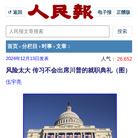
↺ 返回 
电子报
正體版
首页
分栏目
时事
文章
›
›
›
：
2024年12月13日
发表
人气：
26,652
风险太大 传习不会出席川普的就职典礼（图）
伍宇亮