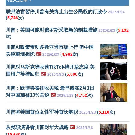
联邦法官暂停川普有关终止出生公民权的行政令
2025/1/24
(
5,748
次)
川普：美国可能对俄罗斯采取新的制裁措施
(
5,192
2025/1/23
次)
川普AI政策带动多数亚洲市场上行 但中国
关税重现担忧
🖼️
(
4,962
次)
2025/1/23
川普对马斯克等收购TikTok持开放态度 美
国用户等待回归
🖼️
(
5,006
次)
2025/1/23
川普：欧盟将被征收关税 最早或在2月1日
对中国加征10%关税
🖼️
(
4,752
次)
2025/1/23
川普将美国首位女性军种首长解职
(
5,110
次)
2025/1/23
从就职演讲看川普对华大战略
🖼️
2025/1/23
(
10,640
次)