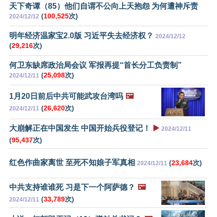
天下奇谭（85）他们自谓不公向上天抱怨 为何遭神斥责
(
100,525
次)
2024/12/12
明年经济温家宝2.0版 习近平失去经济权？
2024/12/12
(
29,216
次)
何卫东缺席政治局会议 军报再提“首长分工负责制”
(
25,098
次)
2024/12/11
1月20日前后中共可能武攻台湾吗
🖼️
(
26,620
次)
2024/12/11
大崩解正在中国发生 中国开始兵役登记！
▶️
2024/12/11
(
95,437
次)
红色作曲家离世 至死不知娘子军真相
(
23,684
次)
2024/12/11
中共支持谁谁死 习是下一个阿萨德？
🖼️
(
33,789
次)
2024/12/11