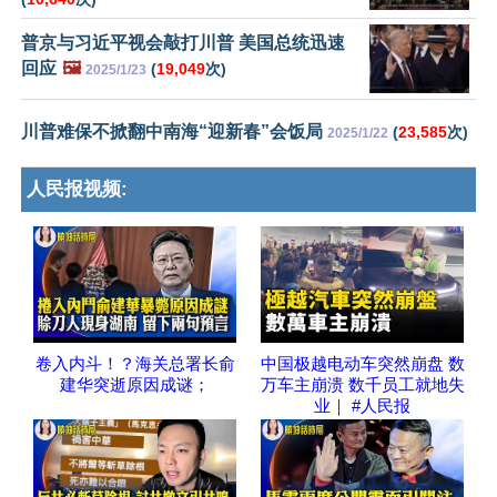
普京与习近平视会敲打川普 美国总统迅速
回应
🖼️
(
19,049
次)
2025/1/23
川普难保不掀翻中南海“迎新春”会饭局
(
23,585
次)
2025/1/22
人民报视频:
卷入内斗！？海关总署长俞
中国极越电动车突然崩盘 数
建华突逝原因成谜；
万车主崩溃 数千员工就地失
业｜ #人民报