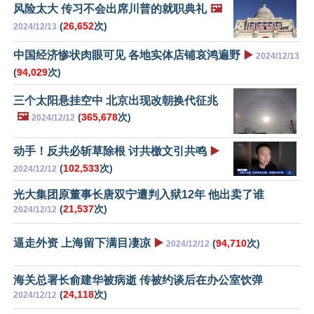
风险太大 传习不会出席川普的就职典礼
🖼️
(
26,652
次)
2024/12/13
中国经济惨状肉眼可见 各地实体店铺哀鸿遍野
▶️
2024/12/13
(
94,029
次)
三个太阳悬挂空中 北京出现改朝换代征兆
🖼️
(
365,678
次)
2024/12/12
动手！反共必斩草除根 讨共檄文引共鸣
▶️
(
102,533
次)
2024/12/12
光大集团原董事长唐双宁遭判入狱12年 他出卖了谁
(
21,537
次)
2024/12/12
逼走外资 上海留下满目凄凉
▶️
(
94,710
次)
2024/12/12
海关总署长俞建华被病逝 传被约谈后在办公室饮弹
(
24,118
次)
2024/12/12