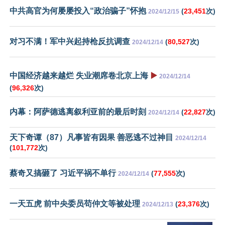
中共高官为何屡屡投入“政治骗子”怀抱
(
23,451
次)
2024/12/15
对习不满！军中兴起持枪反抗调查
(
80,527
次)
2024/12/14
中国经济越来越烂 失业潮席卷北京上海
▶️
2024/12/14
(
96,326
次)
内幕：阿萨德逃离叙利亚前的最后时刻
(
22,827
次)
2024/12/14
天下奇谭（87）凡事皆有因果 善恶逃不过神目
2024/12/14
(
101,772
次)
蔡奇又搞砸了 习近平祸不单行
(
77,555
次)
2024/12/14
一天五虎 前中央委员苟仲文等被处理
(
23,376
次)
2024/12/13