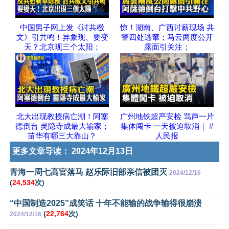
中国男子网上发《讨共檄
惊！湖南、广西讨薪现场 共
文》引共鸣！异象现、要变
警四处逃窜；马云两度公开
天？北京现三个太阳；
露面引关注；
北大出现教授病亡潮！阿塞
广州地铁超严安检 骂声一片
德倒台 灵隐寺成最大输家；
集体闯卡 一天被迫取消｜ #
苗华有哪三大靠山？
人民报
更多文章导读：
2024年12月13日
青海一周七高官落马 赵乐际旧部亲信被团灭
2024/12/16
(
24,534
次)
“中国制造2025”成笑话 十年不能输的战争输得很崩溃
(
22,764
次)
2024/12/16