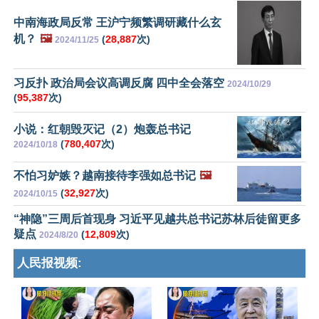
中南海政局反常 王沪宁频繁调研藏什么玄
机？
🖼️
(
28,887
次)
2024/11/25
习反扑 政治局会议高调反腐 四中全会落空
2024/10/29
(
95,387
次)
小说：红朝毁灭记（2）炮轰总书记
(
780,407
次)
2024/10/18
不怕习妒嫉？越南接待李强如总书记
🖼️
(
32,927
次)
2024/10/15
“神隐”三周后首现身 习近平见越共总书记苏林后徒留更多
疑点
(
12,809
次)
2024/8/20
人民报视频: