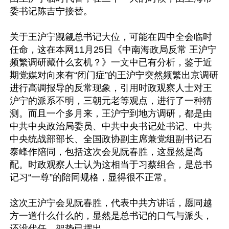
委书记陈吉宁接替。

关于王沪宁觊觎总书记大位，可能在四中全会临时
任命，这在本网11月25日《中南海政局反常 王沪宁
频繁调研藏什么玄机？》一文中已有分析，鉴于近
期党媒对向来有“闭门症”的王沪宁突然频繁出京调研
进行高调报导的反常现象，引用时政观察人士对王
沪宁的派系不明，三朝元老等观点，进行了一种猜
测。而且一个多月来，王沪宁到地方调研，都是由
中共中央政治局委员、中共中央书记处书记、中共
中央统战部部长、全国政协副主席兼党组副书记石
泰峰作陪同，包括这次会见阮春胜，这显然是高
配。时政观察人士认为这相当于习蔡组合，是总书
记习“一尊”的陪同规格，显得很不正常。

这次王沪宁会见阮春胜，代表中共方讲话，愿同越
方一道什么什么的，显然是总书记的口气与派头，
还没代任，架势已摆出。
