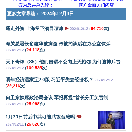
变为反共急先锋；
商户全面关门闭店
更多文章导读：
2024年12月9日
逼走外资 上海留下满目凄凉
▶️
(
94,710
次)
2024/12/12
海关总署长俞建华被病逝 传被约谈后在办公室饮弹
(
24,118
次)
2024/12/12
天下奇谭（85）他们自谓不公向上天抱怨 为何遭神斥责
(
100,525
次)
2024/12/12
明年经济温家宝2.0版 习近平失去经济权？
2024/12/12
(
29,216
次)
何卫东缺席政治局会议 军报再提“首长分工负责制”
(
25,098
次)
2024/12/11
1月20日前后中共可能武攻台湾吗
🖼️
(
26,620
次)
2024/12/11