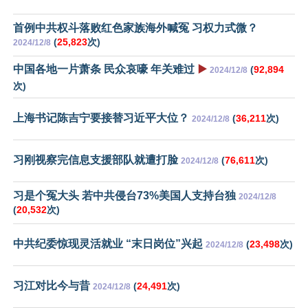
首例中共权斗落败红色家族海外喊冤 习权力式微？
(
25,823
次)
2024/12/8
中国各地一片萧条 民众哀嚎 年关难过
▶️
(
92,894
2024/12/8
次)
上海书记陈吉宁要接替习近平大位？
(
36,211
次)
2024/12/8
习刚视察完信息支援部队就遭打脸
(
76,611
次)
2024/12/8
习是个冤大头 若中共侵台73%美国人支持台独
2024/12/8
(
20,532
次)
中共纪委惊现灵活就业 “末日岗位”兴起
(
23,498
次)
2024/12/8
习江对比今与昔
(
24,491
次)
2024/12/8