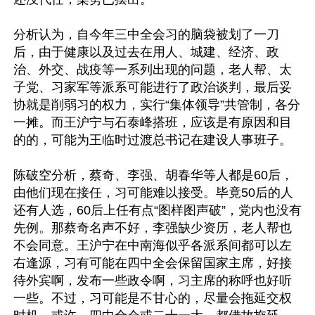
分析认为，自今年三中全会习的脑袋被划了一刀
后，由于健康以及过去在用人、城建、经济、政
治、外交、战疫等一系列出现的问题，老人帮、太
子党、习家军等派系可能进行了政治谈判，最后妥
协就是削弱习的权力，实行“集体领导”共管制，各分
一摊。而王沪宁与石泰峰搭班，应该是有原因和目
的的，可能为王临时过渡总书记在建设人事班子。

陈破空分析，蔡奇、李强、胡春华等人都是60后，
由他们现在接任，习可能难以接受。毕竟50后的人
还有人选，60后上任有点“图样图声破”，党内也没有
先例。那蔡奇名声不好，李强缺少资历，老人帮也
不会同意。王沪宁在中南海似乎各派系间都可以左
右逢源，习有可能在四中全会保留国家主席，好接
待外宾啊，发布一些政令啊，习主席的称呼也好听
一些。不过，习可能是不甘心的，尽量会拖延交权