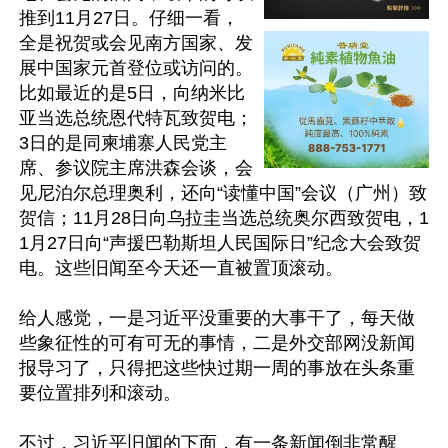
推到11月27日。仔细一看，
全是祝贺或会见南方国家、发
展中国家元首登位或访问的。
比如最近的是5日，向纳米比
亚当选总统恩代特瓦致贺电；
3日的是同柬埔寨人民党主
席、参议院主席洪森会谈，会
见尼泊尔总理奥利，还向“读懂中国”会议（广州）致
贺信；11月28日向乌拉圭当选总统奥尔西致贺电，1
1月27日向“声援巴勒斯坦人民国际日”纪念大会致贺
电。这些旧闻至今天还一直被置顶滚动。

给人感觉，一是习近平没重要的大事干了，每天做
些象征性的可有可无的事情，二是外交部网没新闻
报导习了，只得把这些快过期一周的事放在头条重
要位置排列和滚动。

不过，习近平旧闻的下面，有一条新闻倒非常醒