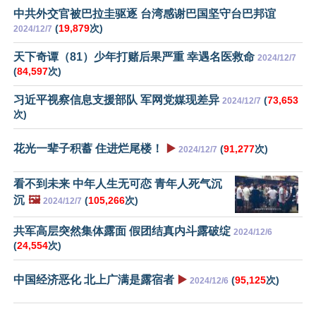
中共外交官被巴拉圭驱逐 台湾感谢巴国坚守台巴邦谊
(
19,879
次)
2024/12/7
天下奇谭（81）少年打赌后果严重 幸遇名医救命
2024/12/7
(
84,597
次)
习近平视察信息支援部队 军网党媒现差异
(
73,653
2024/12/7
次)
花光一辈子积蓄 住进烂尾楼！
▶️
(
91,277
次)
2024/12/7
看不到未来 中年人生无可恋 青年人死气沉
沉
🖼️
(
105,266
次)
2024/12/7
共军高层突然集体露面 假团结真内斗露破绽
2024/12/6
(
24,554
次)
中国经济恶化 北上广满是露宿者
▶️
(
95,125
次)
2024/12/6