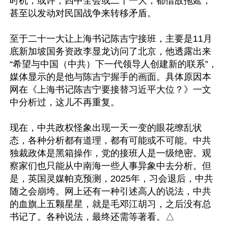
时机，或许，四中全会或二十一大，都借故拖延，
甚至以发动对民国战争来转移矛盾。

至于二十一大让上海书记陈吉宁接班，主要是11月
底新加坡国务资政李显龙访问了北京，他透露出来
“希望与中国（中共）下一代领导人创建新的联系”，
媒体显示的是他与陈吉宁握手的画面。具体原因本
网在《上海书记陈吉宁要接替习近平大位？》一文
中分析过，这儿不再重复。

现在，中共政权怪象出现一天一变的眼花缭乱状
态，各种分析都有道理，都有可能或不可能。中共
独裁政体是黑箱操作，党的接班人是一级绝密。观
察家们也只能从中南海一些人事异象中去分析。但
是，英国灵媒帕克预测，2025年，习会退后，中共
随之会崩垮。网上还有一种引述高人的说法，中共
的血旗上五颗星星，就是毛邓江胡习，之后没有总