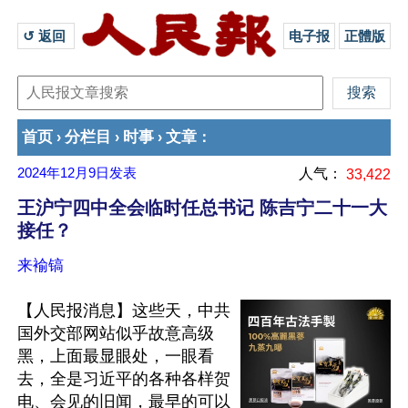
↺ 返回 
电子报
正體版
首页
分栏目
时事
文章
›
›
›
：
2024年12月9日
发表
人气：
33,422
王沪宁四中全会临时任总书记 陈吉宁二十一大
接任？
来褕镐
【人民报消息】这些天，中共
国外交部网站似乎故意高级
黑，上面最显眼处，一眼看
去，全是习近平的各种各样贺
电、会见的旧闻，最早的可以