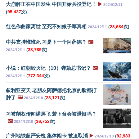
大崩解正在中国发生 中国开始兵役登记！
▶️
2024/12/11
(
95,437
次)
红色作曲家离世 至死不知娘子军真相
(
23,684
次)
2024/12/11
中共支持谁谁死 习是下一个阿萨德？
🖼️
(
33,789
次)
2024/12/11
小说：红朝毁灭记（10）弹劾总书记？
🖼️
(
772,344
次)
2024/12/11
叙利亚变天 老朋友阿萨德把北京的脸都打
肿了
🖼️
(
23,121
次)
2024/12/10
习被削权传闻满屏飞 若下台会被泄恨吗？
🖼️
(
36,752
次)
2024/12/10
广州地铁超严安检 集体闯卡 被迫取消
▶️
(
92,983
2024/12/10