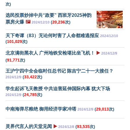
次)
选民投票炒掉中共“政要” 西班牙2025神韵
票房火爆
🖼️
(
20,236
次)
2024/12/10
天下奇谭（83）无论何时害了人命都难逃报应
2024/12/10
(
101,029
次)
北京满街黑衣人 广州地铁安检堪比坐飞机！
▶️
2024/12/9
(
91,771
次)
王沪宁四中全会临时任总书记 陈吉宁二十一大接任？
(
33,422
次)
2024/12/9
学生起诉飞天教授 中共迫害延伸国际内幕 犹大下场
(
24,785
次)
2024/12/9
中南海弹尽粮绝 御用经济学家冲塔
(
29,013
次)
2024/12/9
灵界代言人的天堂见闻
▶️
(
93,535
次)
2024/12/8