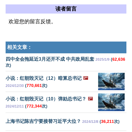
读者留言
欢迎您的留言反馈。
相关文章：
四中全会拖延近3月还开不成 中共政局乱套
(
62,636
2025/1/9
次)
小说：红朝毁灭记（12）暗算总书记
🖼️
(
770,661
次)
2024/12/30
小说：红朝毁灭记（10）弹劾总书记？
🖼️
(
772,344
次)
2024/12/11
上海书记陈吉宁要接替习近平大位？
(
36,211
次)
2024/12/8