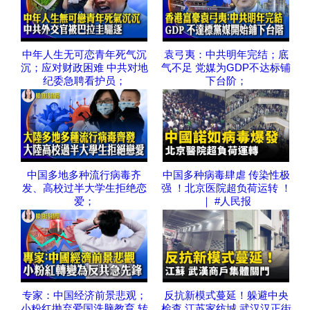
中年人生无可恋青年死气沉
袁弓夷：中共明年完结；底
沉；应对财政困难 中共对地
气不足 党媒为GDP不达标铺
纪委急聘看护员；
下台阶；
中国多地多种流行病毒齐
中国多种病毒肆虐 传染性极
发、高校过半大学生拒绝恋
强 ！北京医院超负荷运转 ！
爱；
｜ #人民报
专家：中国经济前景悲观；
反抗新模式蔓延！躲避中央
小粉红抛弃爱国洗脑教育 转
检查 江苏家纺城 武汉汉正街