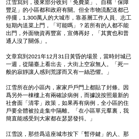
江雪寫到，後來部分收到「免費菜」、自稱「保障
豐足」的小區都和政府有關。但全市物流配送都已
停擺，1,300萬人的大城市，靠基層工作人員、志工
短期內送菜上門，「可能嗎」？若所有的人都不能
出門，外面物資再豐富，宣傳再好，「其實也和普
通人沒了關係」。

文章寫到2021年12月31日黃昏的場景，當時封城已
一週，從陽臺上看出去，大街上空寂無人。「死一
般的寂靜讓人感到荒謬而又有一絲恐懼。」

江雪所在的小區內，家家戶戶門上都貼了封條。因
爲另外一棟樓上有兩確診病例，而據說按照最新的
社會面「清零」政策，如果再有病例，全小區的住
戶要全體被拉走集中隔離。「在小區單元羣裏，我
簡直能感受到大家都在瑟瑟發抖。」

江雪說，那些爲這座城市按下「暫停鍵」的人、那