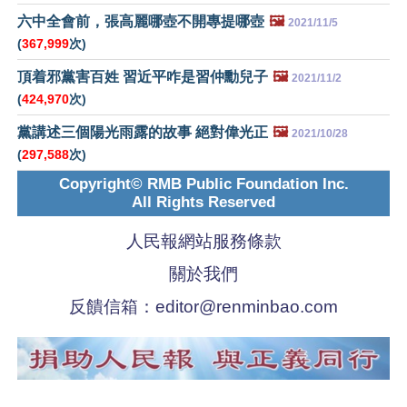
六中全會前，張高麗哪壺不開專提哪壺
🖼️
2021/11/5
(
367,999
次)
頂着邪黨害百姓 習近平咋是習仲勳兒子
🖼️
2021/11/2
(
424,970
次)
黨講述三個陽光雨露的故事 絕對偉光正
🖼️
2021/10/28
(
297,588
次)
Copyright© RMB Public Foundation Inc.
All Rights Reserved
人民報網站服務條款
關於我們
反饋信箱：
editor@renminbao.com