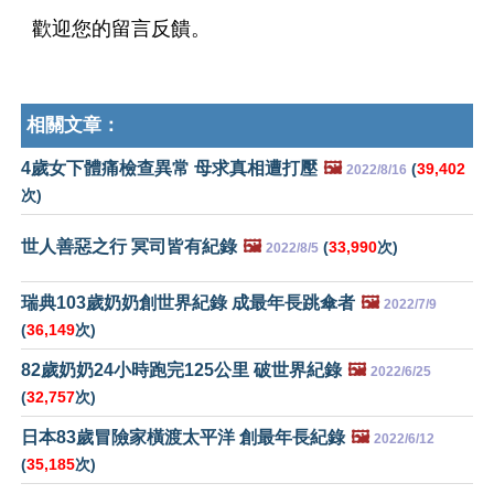
歡迎您的留言反饋。
相關文章：
4歲女下體痛檢查異常 母求真相遭打壓
🖼️
(
39,402
2022/8/16
次)
世人善惡之行 冥司皆有紀錄
🖼️
(
33,990
次)
2022/8/5
瑞典103歲奶奶創世界紀錄 成最年長跳傘者
🖼️
2022/7/9
(
36,149
次)
82歲奶奶24小時跑完125公里 破世界紀錄
🖼️
2022/6/25
(
32,757
次)
日本83歲冒險家橫渡太平洋 創最年長紀錄
🖼️
2022/6/12
(
35,185
次)