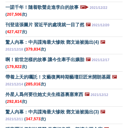
一諾千年！隨着歌聲走進李白的故事
🖼️▶️
2021/12/22
(
207,506
次)
刊登這張圖片 習近平的處境就一目了然
🖼️
2021/12/20
(
427,427
次)
驚人內幕：中共諜海最大慘敗 鄧文迪被拋出(4)
🖼️
(
379,834
次)
2021/12/18
啊！前世怎樣的故事 讓今生牽手出孃胎
🖼️
2021/12/17
(
179,822
次)
帶着上天的囑託！文藝復興時期藝壇巨匠米開朗基羅
🖼️
(
285,016
次)
2021/12/14
外星人爲何要往她丈夫生殖器裏塞東西
🖼️
2021/12/12
(
292,814
次)
驚人內幕：中共諜海最大慘敗 鄧文迪被拋出(3)
🖼️
(
347,573
次)
2021/12/11