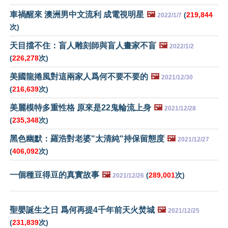
車禍醒來 澳洲男中文流利 成電視明星
🖼️
(
219,844
2022/1/7
次)
天目擋不住：盲人雕刻師與盲人畫家不盲
🖼️
2022/1/2
(
226,278
次)
美國龍捲風對這兩家人爲何不要不要的
🖼️
2021/12/30
(
216,639
次)
美麗模特多重性格 原來是22鬼輪流上身
🖼️
2021/12/28
(
235,348
次)
黑色幽默：羅浩對老婆"太清純"持保留態度
🖼️
2021/12/27
(
406,092
次)
一個種豆得豆的真實故事
🖼️
(
289,001
次)
2021/12/26
聖嬰誕生之日 爲何再提4千年前天火焚城
🖼️
2021/12/25
(
231,839
次)