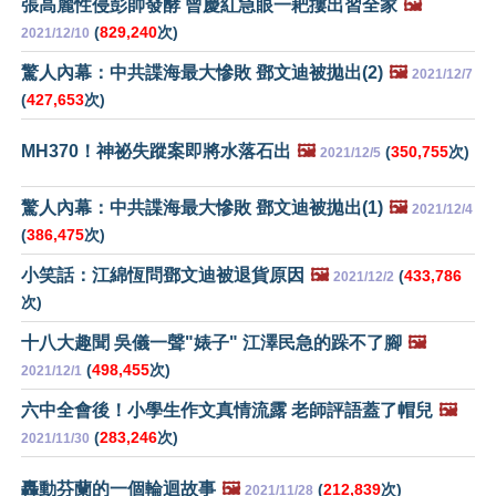
張高麗性侵彭帥發酵 曾慶紅急眼一耙摟出習全家
🖼️
(
829,240
次)
2021/12/10
驚人內幕：中共諜海最大慘敗 鄧文迪被拋出(2)
🖼️
2021/12/7
(
427,653
次)
MH370！神祕失蹤案即將水落石出
🖼️
(
350,755
次)
2021/12/5
驚人內幕：中共諜海最大慘敗 鄧文迪被拋出(1)
🖼️
2021/12/4
(
386,475
次)
小笑話：江綿恆問鄧文迪被退貨原因
🖼️
(
433,786
2021/12/2
次)
十八大趣聞 吳儀一聲"婊子" 江澤民急的跺不了腳
🖼️
(
498,455
次)
2021/12/1
六中全會後！小學生作文真情流露 老師評語蓋了帽兒
🖼️
(
283,246
次)
2021/11/30
轟動芬蘭的一個輪迴故事
🖼️
(
212,839
次)
2021/11/28