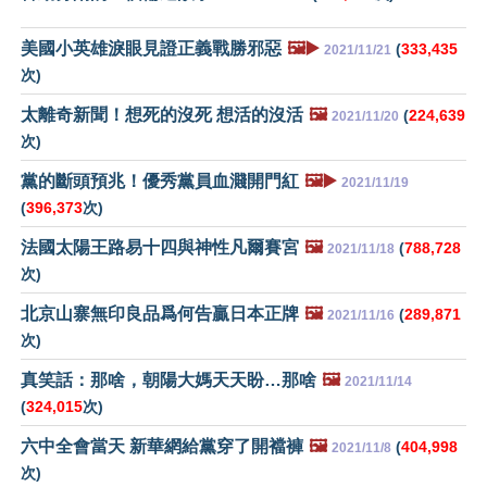
美國小英雄淚眼見證正義戰勝邪惡
🖼️▶️
(
333,435
2021/11/21
次)
太離奇新聞！想死的沒死 想活的沒活
🖼️
(
224,639
2021/11/20
次)
黨的斷頭預兆！優秀黨員血濺開門紅
🖼️▶️
2021/11/19
(
396,373
次)
法國太陽王路易十四與神性凡爾賽宮
🖼️
(
788,728
2021/11/18
次)
北京山寨無印良品爲何告贏日本正牌
🖼️
(
289,871
2021/11/16
次)
真笑話：那啥，朝陽大媽天天盼…那啥
🖼️
2021/11/14
(
324,015
次)
六中全會當天 新華網給黨穿了開襠褲
🖼️
(
404,998
2021/11/8
次)