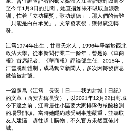
家。曾任調查記者的獨立媒體人江雪記錄封城前夕
至今年1月3日的見聞，她直指如果不吸取血淚教
訓，忙着「立功擺獎，歌功頌德」，那人們的苦難
「只能是白白承受」。文章發表後，獲得廣泛轉
發。

江雪1974年出生，甘肅天水人，1996年畢業於西北
政法大學。從事新聞行業二十餘年，曾是原《華商
報》首席記者、《華商報》評論部主任。2015年，
江雪脫離體制，成爲獨立新聞人，多次因轉發信息
微信被封號。

一篇題爲《江雪：長安十日——我的封城十日記》
的文章（西安古稱長安），以2021年12月22日封城
令下達之前，江雪居住小區要大家排隊做核酸檢測
的場景開頭。當時她隱約感受到事態嚴重，並聽取
友人建議，趕往超市購物，不久官方果然宣佈封
城。
