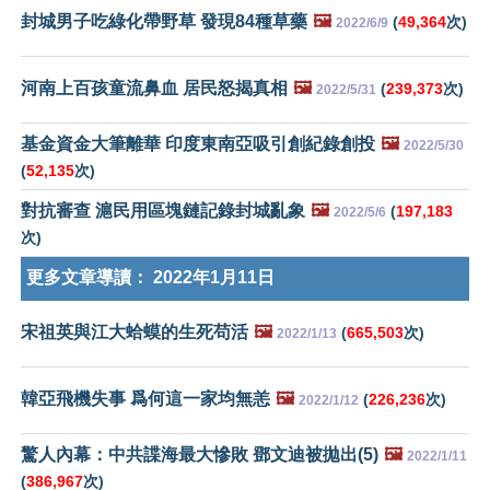
封城男子吃綠化帶野草 發現84種草藥
🖼️
(
49,364
次)
2022/6/9
河南上百孩童流鼻血 居民怒揭真相
🖼️
(
239,373
次)
2022/5/31
基金資金大筆離華 印度東南亞吸引創紀錄創投
🖼️
2022/5/30
(
52,135
次)
對抗審查 滬民用區塊鏈記錄封城亂象
🖼️
(
197,183
2022/5/6
次)
更多文章導讀：
2022年1月11日
宋祖英與江大蛤蟆的生死苟活
🖼️
(
665,503
次)
2022/1/13
韓亞飛機失事 爲何這一家均無恙
🖼️
(
226,236
次)
2022/1/12
驚人內幕：中共諜海最大慘敗 鄧文迪被拋出(5)
🖼️
2022/1/11
(
386,967
次)