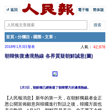
↺ 返回 
電子報
简体版
首頁
分欄目
國際
文章
›
›
›
：
2018年1月3日
發表
人氣：
42,978
朝韓恢復邊境熱線 各界質疑朝鮮誠意(圖)
【人民報消息】新年的第一天，在朝鮮獨裁者金正
恩公開宣佈願意與韓國進行對話之後，韓國方面也