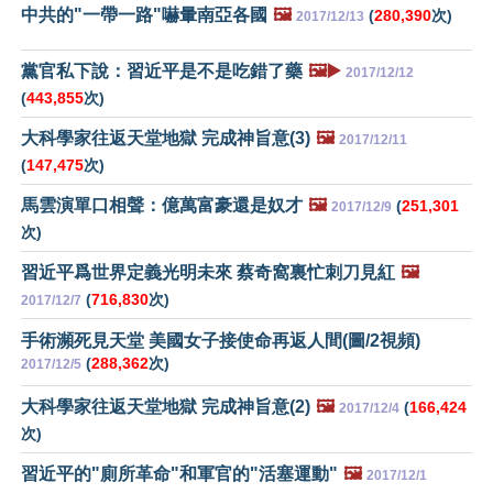
中共的"一帶一路"嚇暈南亞各國
🖼️
(
280,390
次)
2017/12/13
黨官私下說：習近平是不是吃錯了藥
🖼️▶️
2017/12/12
(
443,855
次)
大科學家往返天堂地獄 完成神旨意(3)
🖼️
2017/12/11
(
147,475
次)
馬雲演單口相聲：億萬富豪還是奴才
🖼️
(
251,301
2017/12/9
次)
習近平爲世界定義光明未來 蔡奇窩裏忙刺刀見紅
🖼️
(
716,830
次)
2017/12/7
手術瀕死見天堂 美國女子接使命再返人間(圖/2視頻)
(
288,362
次)
2017/12/5
大科學家往返天堂地獄 完成神旨意(2)
🖼️
(
166,424
2017/12/4
次)
習近平的"廁所革命"和軍官的"活塞運動"
🖼️
2017/12/1