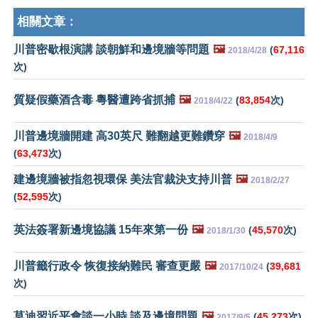
相關文章：
川普密歇根演講 談朝鮮和邊境牆等問題
🖼️
(
67,116
2018/4/28
次)
質疑假藥酒含毒 粵醫遭跨省抓捕
🖼️
(
83,854
次)
2018/4/22
川普邊境牆開建 高30英尺 難翻越更難鑽穿
🖼️
2018/4/9
(
63,473
次)
建邊境牆被指忽視環保 美法官裁決支持川普
🖼️
2018/2/27
(
52,595
次)
英法簽署新邊境協議 15年來第一份
🖼️
(
45,570
次)
2018/1/30
川普籤行政令 恢復接納難民 審查更嚴
🖼️
(
39,681
2017/10/24
次)
莫迪習近平會談一小時 談及邊境問題
🖼️
(
45,273
次)
2017/9/5