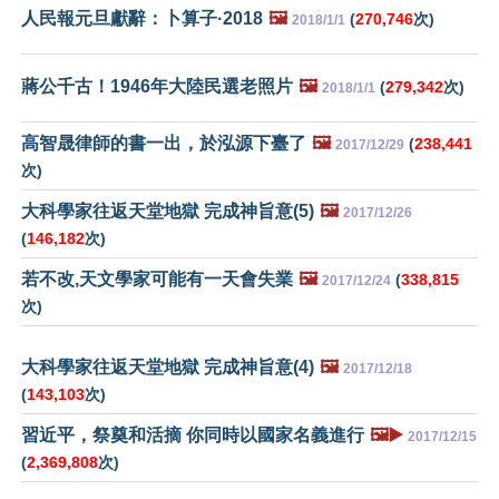
人民報元旦獻辭：卜算子·2018
🖼️
(
270,746
次)
2018/1/1
蔣公千古！1946年大陸民選老照片
🖼️
(
279,342
次)
2018/1/1
高智晟律師的書一出，於泓源下臺了
🖼️
(
238,441
2017/12/29
次)
大科學家往返天堂地獄 完成神旨意(5)
🖼️
2017/12/26
(
146,182
次)
若不改,天文學家可能有一天會失業
🖼️
(
338,815
2017/12/24
次)
大科學家往返天堂地獄 完成神旨意(4)
🖼️
2017/12/18
(
143,103
次)
習近平，祭奠和活摘 你同時以國家名義進行
🖼️▶️
2017/12/15
(
2,369,808
次)