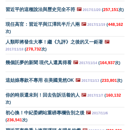
習近平的這種說法與歷史完全不符
🖼️
(
257,151
次)
2017/11/20
現任高官：習近平與江澤民半斤八兩
🖼️
(
448,162
2017/11/19
次)
人類即將發生大事！繼《九評》之後的又一鉅著
🖼️
(
278,732
次)
2017/11/18
幾個託夢的新聞 現代人還真得看
🖼️
(
164,937
次)
2017/11/14
這姑娘專款不專用 在美國竟然OK
🖼️
(
233,801
次)
2017/11/13
你的時辰還未到！回去告訴活着的人
🖼️
(
160,132
2017/11/7
次)
初心換！中紀委網站重磅專欄告別之後
🖼️
2017/11/6
(
236,541
次)