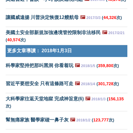
讓國威遠揚 川普決定恢復12艘航母
🖼️
(
44,326
次)
2017/3/3
美國土安全部新規加強邊境管控限制非法移民
🖼️
2017/2/21
(
40,574
次)
更多文章導讀：
2018年1月3日
科學家堅持把那叫黑洞 你看着玩
🖼️
(
359,800
次)
2018/1/5
習近平要想安全 只有這條路可走
🖼️
(
301,728
次)
2018/1/4
大科學家往返天堂地獄 完成神旨意(6)
🖼️
(
156,135
2018/1/3
次)
幫無痛家族 醫學家碰一鼻子灰
🖼️
(
123,777
次)
2018/1/2