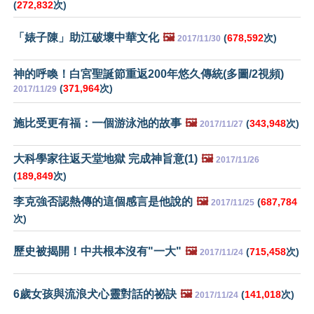
(
272,832
次)
「婊子陳」助江破壞中華文化
🖼️
(
678,592
次)
2017/11/30
神的呼喚！白宮聖誕節重返200年悠久傳統(多圖/2視頻)
(
371,964
次)
2017/11/29
施比受更有福：一個游泳池的故事
🖼️
(
343,948
次)
2017/11/27
大科學家往返天堂地獄 完成神旨意(1)
🖼️
2017/11/26
(
189,849
次)
李克強否認熱傳的這個感言是他說的
🖼️
(
687,784
2017/11/25
次)
歷史被揭開！中共根本沒有"一大"
🖼️
(
715,458
次)
2017/11/24
6歲女孩與流浪犬心靈對話的祕訣
🖼️
(
141,018
次)
2017/11/24