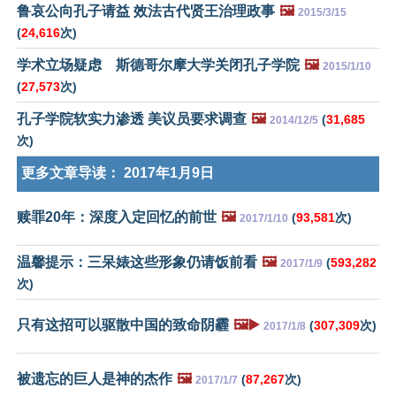
鲁哀公向孔子请益 效法古代贤王治理政事
🖼️
2015/3/15
(
24,616
次)
学术立场疑虑 斯德哥尔摩大学关闭孔子学院
🖼️
2015/1/10
(
27,573
次)
孔子学院软实力渗透 美议员要求调查
🖼️
(
31,685
2014/12/5
次)
更多文章导读：
2017年1月9日
赎罪20年：深度入定回忆的前世
🖼️
(
93,581
次)
2017/1/10
温馨提示：三呆婊这些形象仍请饭前看
🖼️
(
593,282
2017/1/9
次)
只有这招可以驱散中国的致命阴霾
🖼️▶️
(
307,309
次)
2017/1/8
被遗忘的巨人是神的杰作
🖼️
(
87,267
次)
2017/1/7