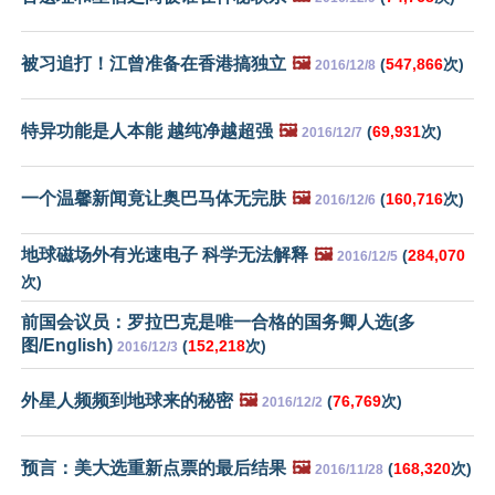
被习追打！江曾准备在香港搞独立
🖼️
(
547,866
次)
2016/12/8
特异功能是人本能 越纯净越超强
🖼️
(
69,931
次)
2016/12/7
一个温馨新闻竟让奥巴马体无完肤
🖼️
(
160,716
次)
2016/12/6
地球磁场外有光速电子 科学无法解释
🖼️
(
284,070
2016/12/5
次)
前国会议员：罗拉巴克是唯一合格的国务卿人选(多
图/English)
(
152,218
次)
2016/12/3
外星人频频到地球来的秘密
🖼️
(
76,769
次)
2016/12/2
预言：美大选重新点票的最后结果
🖼️
(
168,320
次)
2016/11/28