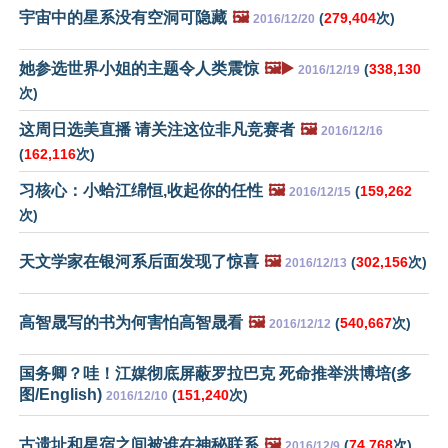
宇宙中的星系没有空洞可隐藏
🖼️
(
279,404
次)
2016/12/20
她参选世界小姐的主题令人类震惊
🖼️▶️
(
338,130
2016/12/19
次)
这周日选美直播 请关注这位非凡竞赛者
🖼️
2016/12/16
(
162,116
次)
习核心：小蛤江绵恒,收起你的任性
🖼️
(
159,262
2016/12/15
次)
天文学家在银河系后面发现了惊喜
🖼️
(
302,156
次)
2016/12/13
高智晟写的书为何害怕高智晟看
🖼️
(
540,667
次)
2016/12/12
国务卿？哇！江媒彻底屏蔽罗拉巴克 死命推举洪博培(多
图/English)
(
151,240
次)
2016/12/10
古遗址和星宿之间被谁在神秘联系
🖼️
(
74,768
次)
2016/12/9