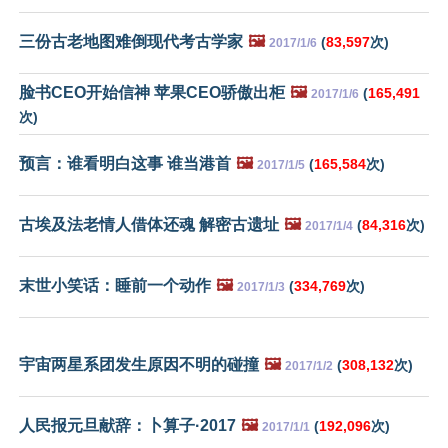
三份古老地图难倒现代考古学家
🖼️
(
83,597
次)
2017/1/6
脸书CEO开始信神 苹果CEO骄傲出柜
🖼️
(
165,491
2017/1/6
次)
预言：谁看明白这事 谁当港首
🖼️
(
165,584
次)
2017/1/5
古埃及法老情人借体还魂 解密古遗址
🖼️
(
84,316
次)
2017/1/4
末世小笑话：睡前一个动作
🖼️
(
334,769
次)
2017/1/3
宇宙两星系团发生原因不明的碰撞
🖼️
(
308,132
次)
2017/1/2
人民报元旦献辞：卜算子·2017
🖼️
(
192,096
次)
2017/1/1