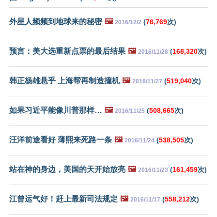
外星人频频到地球来的秘密
🖼️
(
76,769
次)
2016/12/2
预言：美大选重新点票的最后结果
🖼️
(
168,320
次)
2016/11/28
韩正杨雄悬乎 上海帮再制造撞机
🖼️
(
519,040
次)
2016/11/27
如果习近平能像川普那样…
🖼️
(
508,665
次)
2016/11/25
汪洋前途看好 薄熙来死路一条
🖼️
(
538,505
次)
2016/11/24
站在神的身边，美国的天开始放亮
🖼️
(
161,459
次)
2016/11/23
江曾运气好！赶上最新司法规定
🖼️
(
558,212
次)
2016/11/17