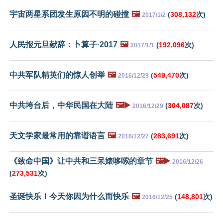
宇宙两星系团发生原因不明的碰撞
🖼️
(
308,132
次)
2017/1/2
人民报元旦献辞：卜算子·2017
🖼️
(
192,096
次)
2017/1/1
中共军队精英们的惊人创举
🖼️
(
549,470
次)
2016/12/29
中共垮台后，中华民国在大陆
🖼️▶️
(
304,087
次)
2016/12/29
天文学家最常用的靠谱语言
🖼️
(
283,691
次)
2016/12/27
《致命中国》让中共和三呆婊哆嗦的章节
🖼️▶️
2016/12/26
(
273,531
次)
圣诞快乐！今天你因为什么而快乐
🖼️
(
148,801
次)
2016/12/25