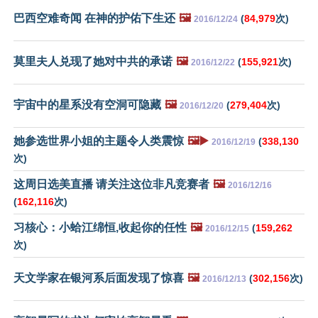
巴西空难奇闻 在神的护佑下生还
🖼️
(
84,979
次)
2016/12/24
莫里夫人兑现了她对中共的承诺
🖼️
(
155,921
次)
2016/12/22
宇宙中的星系没有空洞可隐藏
🖼️
(
279,404
次)
2016/12/20
她参选世界小姐的主题令人类震惊
🖼️▶️
(
338,130
2016/12/19
次)
这周日选美直播 请关注这位非凡竞赛者
🖼️
2016/12/16
(
162,116
次)
习核心：小蛤江绵恒,收起你的任性
🖼️
(
159,262
2016/12/15
次)
天文学家在银河系后面发现了惊喜
🖼️
(
302,156
次)
2016/12/13