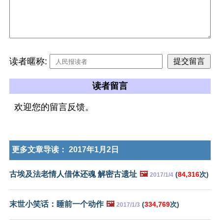
读者暱称:
读者留言
欢迎您的留言反馈。
更多文章导读：
2017年1月2日
古埃及法老情人借体还魂 解密古遗址
🖼️
(
84,316
次)
2017/1/4
末世小笑话：睡前一个动作
🖼️
(
334,769
次)
2017/1/3