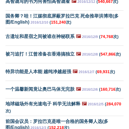
高智晟写的书为何害怕高智晟看
🖼️
(
540,667
次)
2016/12/12
国务卿？哇！江媒彻底屏蔽罗拉巴克 死命推举洪博培(多
图/English)
(
151,240
次)
2016/12/10
古遗址和星宿之间被谁在神秘联系
🖼️
(
74,768
次)
2016/12/9
被习追打！江曾准备在香港搞独立
🖼️
(
547,866
次)
2016/12/8
特异功能是人本能 越纯净越超强
🖼️
(
69,931
次)
2016/12/7
一个温馨新闻竟让奥巴马体无完肤
🖼️
(
160,716
次)
2016/12/6
地球磁场外有光速电子 科学无法解释
🖼️
(
284,070
2016/12/5
次)
前国会议员：罗拉巴克是唯一合格的国务卿人选(多
图/English)
(
152,218
次)
2016/12/3