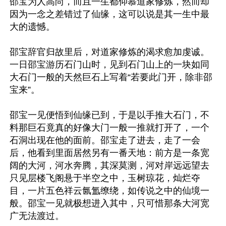
邵宝为人高尚，而且一生都仰慕道家修炼，然而却
因为一念之差错过了仙缘，这可以说是其一生中最
大的遗憾。

邵宝辞官归故里后，对道家修炼的渴求愈加虔诚。
一日邵宝游历石门山时，见到石门山上的一块如同
大石门一般的天然巨石上写着“若要此门开，除非邵
宝来”。

邵宝一见便悟到仙缘已到，于是以手推大石门，不
料那巨石竟真的好像大门一般一推就打开了，一个
石洞出现在他的面前。邵宝走了进去，走了一会
后，他看到里面居然另有一番天地：前方是一条宽
阔的大河，河水奔腾，其深莫测，河对岸远远望去
只见层楼飞阁悬于半空之中，玉树琼花，灿烂夺
目，一片五色祥云氤氲缭绕，如传说之中的仙境一
般。邵宝一见就极想进入其中，只可惜那条大河宽
广无法渡过。
