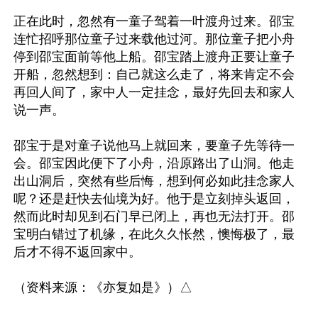
正在此时，忽然有一童子驾着一叶渡舟过来。邵宝
连忙招呼那位童子过来载他过河。那位童子把小舟
停到邵宝面前等他上船。邵宝踏上渡舟正要让童子
开船，忽然想到：自己就这么走了，将来肯定不会
再回人间了，家中人一定挂念，最好先回去和家人
说一声。

邵宝于是对童子说他马上就回来，要童子先等待一
会。邵宝因此便下了小舟，沿原路出了山洞。他走
出山洞后，突然有些后悔，想到何必如此挂念家人
呢？还是赶快去仙境为好。他于是立刻掉头返回，
然而此时却见到石门早已闭上，再也无法打开。邵
宝明白错过了机缘，在此久久怅然，懊悔极了，最
后才不得不返回家中。
