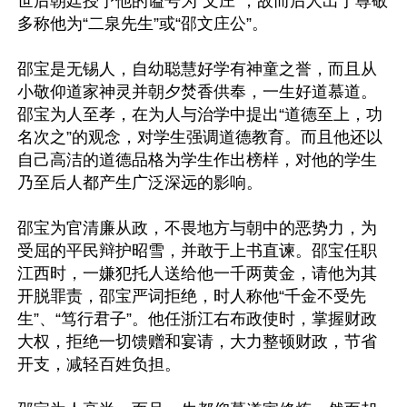
世后朝廷授予他的谥号为“文庄”，故而后人出于尊敬
多称他为“二泉先生”或“邵文庄公”。

邵宝是无锡人，自幼聪慧好学有神童之誉，而且从
小敬仰道家神灵并朝夕焚香供奉，一生好道慕道。
邵宝为人至孝，在为人与治学中提出“道德至上，功
名次之”的观念，对学生强调道德教育。而且他还以
自己高洁的道德品格为学生作出榜样，对他的学生
乃至后人都产生广泛深远的影响。

邵宝为官清廉从政，不畏地方与朝中的恶势力，为
受屈的平民辩护昭雪，并敢于上书直谏。邵宝任职
江西时，一嫌犯托人送给他一千两黄金，请他为其
开脱罪责，邵宝严词拒绝，时人称他“千金不受先
生”、“笃行君子”。他任浙江右布政使时，掌握财政
大权，拒绝一切馈赠和宴请，大力整顿财政，节省
开支，减轻百姓负担。
