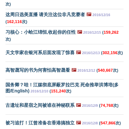
次)
这周日选美直播 请关注这位非凡竞赛者
🖼️
2016/12/16
(
162,116
次)
习核心：小蛤江绵恒,收起你的任性
🖼️
(
159,262
2016/12/15
次)
天文学家在银河系后面发现了惊喜
🖼️
(
302,156
次)
2016/12/13
高智晟写的书为何害怕高智晟看
🖼️
(
540,667
次)
2016/12/12
国务卿？哇！江媒彻底屏蔽罗拉巴克 死命推举洪博培(多
图/English)
(
151,240
次)
2016/12/10
古遗址和星宿之间被谁在神秘联系
🖼️
(
74,768
次)
2016/12/9
被习追打！江曾准备在香港搞独立
🖼️
(
547,866
次)
2016/12/8