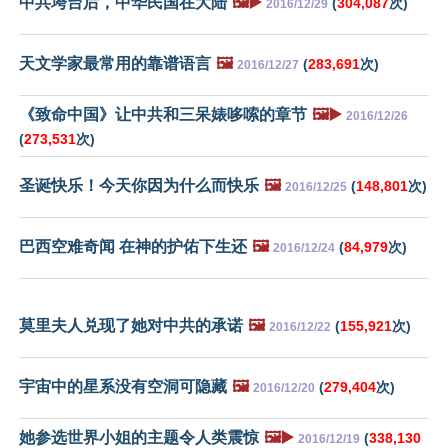
中共垮台后，中华民国在大陆
🖼️▶️
(
304,087
次)
2016/12/29
天文学家最常用的靠谱语言
🖼️
(
283,691
次)
2016/12/27
《致命中国》让中共和三呆婊哆嗦的章节
🖼️▶️
2016/12/26
(
273,531
次)
圣诞快乐！今天你因为什么而快乐
🖼️
(
148,801
次)
2016/12/25
巴西空难奇闻 在神的护佑下生还
🖼️
(
84,979
次)
2016/12/24
莫里夫人兑现了她对中共的承诺
🖼️
(
155,921
次)
2016/12/22
宇宙中的星系没有空洞可隐藏
🖼️
(
279,404
次)
2016/12/20
她参选世界小姐的主题令人类震惊
🖼️▶️
(
338,130
2016/12/19