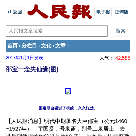
↺ 返回 
电子报
正體版
首页
分栏目
文化
文章
›
›
›
：
2017年1月1日
发表
人气：
42,585
邵宝一念失仙缘(图)
【人民报消息】明代中期著名大臣邵宝（公元1460
~1527年），字国贤，号泉斋，别号二泉居士，去