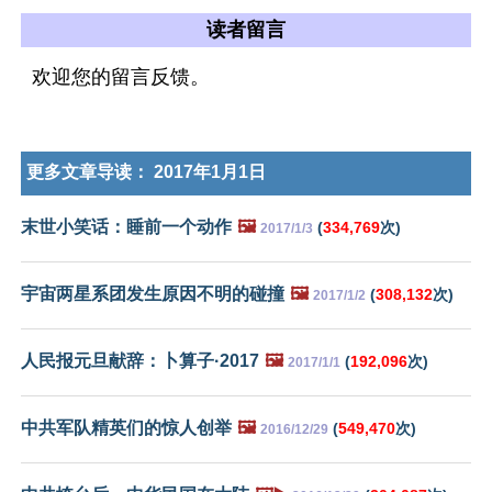
读者留言
欢迎您的留言反馈。
更多文章导读：
2017年1月1日
末世小笑话：睡前一个动作
🖼️
(
334,769
次)
2017/1/3
宇宙两星系团发生原因不明的碰撞
🖼️
(
308,132
次)
2017/1/2
人民报元旦献辞：卜算子·2017
🖼️
(
192,096
次)
2017/1/1
中共军队精英们的惊人创举
🖼️
(
549,470
次)
2016/12/29