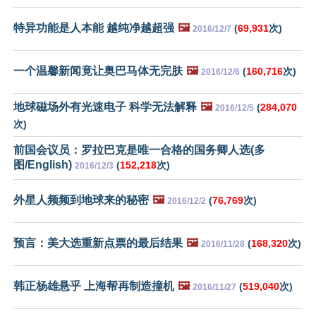
特异功能是人本能 越纯净越超强
🖼️
(
69,931
次)
2016/12/7
一个温馨新闻竟让奥巴马体无完肤
🖼️
(
160,716
次)
2016/12/6
地球磁场外有光速电子 科学无法解释
🖼️
(
284,070
2016/12/5
次)
前国会议员：罗拉巴克是唯一合格的国务卿人选(多
图/English)
(
152,218
次)
2016/12/3
外星人频频到地球来的秘密
🖼️
(
76,769
次)
2016/12/2
预言：美大选重新点票的最后结果
🖼️
(
168,320
次)
2016/11/28
韩正杨雄悬乎 上海帮再制造撞机
🖼️
(
519,040
次)
2016/11/27