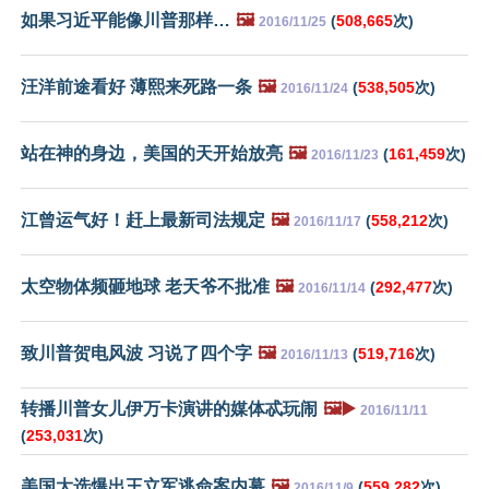
如果习近平能像川普那样…
🖼️
(
508,665
次)
2016/11/25
汪洋前途看好 薄熙来死路一条
🖼️
(
538,505
次)
2016/11/24
站在神的身边，美国的天开始放亮
🖼️
(
161,459
次)
2016/11/23
江曾运气好！赶上最新司法规定
🖼️
(
558,212
次)
2016/11/17
太空物体频砸地球 老天爷不批准
🖼️
(
292,477
次)
2016/11/14
致川普贺电风波 习说了四个字
🖼️
(
519,716
次)
2016/11/13
转播川普女儿伊万卡演讲的媒体忒玩闹
🖼️▶️
2016/11/11
(
253,031
次)
美国大选爆出王立军逃命案内幕
🖼️
(
559,282
次)
2016/11/9