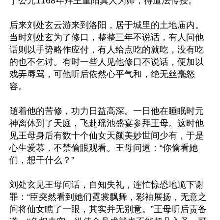
于公元1168年拜王重阳真人为师，得道法传授。

后来刘处玄云游来到洛阳，居于城里的土地庙内。
当时刘处玄为了修口，整整三年不说话，有人问他
话则以手势略作应付，有人给点吃的就吃，没有吃
的也不乞讨。有时一些人见他修口不说话，便加以
戏弄辱骂，可他听后依然心平气和，绝无丝毫怒
容。

随着他的苦修，功力日益高深。一日他在睡眠时元
神离体到了天庭，飞赴瑶池盛宴参拜王母。这时他
见王母身后有数十个仙女天颜美妙世间少有，于是
心生爱慕，不禁偷眼观看。王母问道：“你偷看她
们，想干什么？”

刘处玄见王母问话，自知失礼，连忙惊恐地跪下谢
罪：“臣突然看到她们霓裳飘舞，彩袖展扬，无意之
间将仙女瞧了一眼，其实并无别意。”王母听后责备