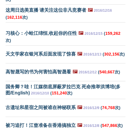
这周日选美直播 请关注这位非凡竞赛者
🖼️
2016/12/16
(
162,116
次)
习核心：小蛤江绵恒,收起你的任性
🖼️
(
159,262
2016/12/15
次)
天文学家在银河系后面发现了惊喜
🖼️
(
302,156
次)
2016/12/13
高智晟写的书为何害怕高智晟看
🖼️
(
540,667
次)
2016/12/12
国务卿？哇！江媒彻底屏蔽罗拉巴克 死命推举洪博培(多
图/English)
(
151,240
次)
2016/12/10
古遗址和星宿之间被谁在神秘联系
🖼️
(
74,768
次)
2016/12/9
被习追打！江曾准备在香港搞独立
🖼️
(
547,866
次)
2016/12/8