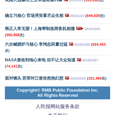
2016/11/9
确立习核心 官场哭笑看尽众生相
🖼️
(
549,839
次)
2016/11/3
韩正入常无望！上海帮制造两客机相撞
🖼️▶️
2016/10/31
(
355,908
次)
六次喊拥护习核心 李鸿忠药量过猛
🖼️
(
524,453
2016/10/28
次)
NASA曾收到地心来电 但不让大众知道
🖼️
2016/10/27
(
74,141
次)
面对镜头 苏荣对江曾依然抱幻想
🖼️
(
151,460
次)
2016/10/26
Copyright© RMB Public Foundation Inc.
All Rights Reserved
人民报网站服务条款