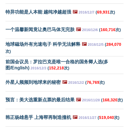
特异功能是人本能 越纯净越超强
🖼️
(
69,931
次)
2016/12/7
一个温馨新闻竟让奥巴马体无完肤
🖼️
(
160,716
次)
2016/12/6
地球磁场外有光速电子 科学无法解释
🖼️
(
284,070
2016/12/5
次)
前国会议员：罗拉巴克是唯一合格的国务卿人选(多
图/English)
(
152,218
次)
2016/12/3
外星人频频到地球来的秘密
🖼️
(
76,769
次)
2016/12/2
预言：美大选重新点票的最后结果
🖼️
(
168,320
次)
2016/11/28
韩正杨雄悬乎 上海帮再制造撞机
🖼️
(
519,040
次)
2016/11/27