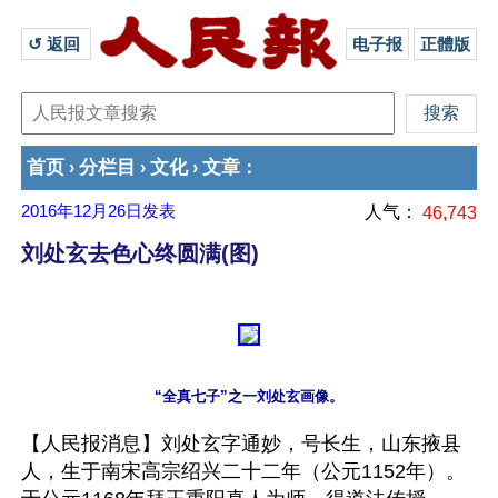
↺ 返回 
电子报
正體版
首页
分栏目
文化
文章
›
›
›
：
2016年12月26日
发表
人气：
46,743
刘处玄去色心终圆满(图)
【人民报消息】刘处玄字通妙，号长生，山东掖县
人，生于南宋高宗绍兴二十二年（公元1152年）。