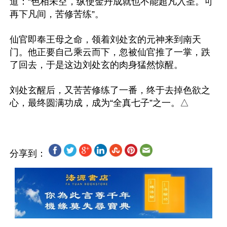
道：“色相未空，纵使金丹成就也不能超凡入圣。可
再下凡间，苦修苦练”。

仙官即奉王母之命，领着刘处玄的元神来到南天
门。他正要自己乘云而下，忽被仙官推了一掌，跌
了回去，于是这边刘处玄的肉身猛然惊醒。

刘处玄醒后，又苦苦修练了一番，终于去掉色欲之
分享到：