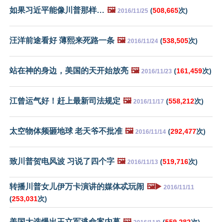
如果习近平能像川普那样…
🖼️
(
508,665
次)
2016/11/25
汪洋前途看好 薄熙来死路一条
🖼️
(
538,505
次)
2016/11/24
站在神的身边，美国的天开始放亮
🖼️
(
161,459
次)
2016/11/23
江曾运气好！赶上最新司法规定
🖼️
(
558,212
次)
2016/11/17
太空物体频砸地球 老天爷不批准
🖼️
(
292,477
次)
2016/11/14
致川普贺电风波 习说了四个字
🖼️
(
519,716
次)
2016/11/13
转播川普女儿伊万卡演讲的媒体忒玩闹
🖼️▶️
2016/11/11
(
253,031
次)
美国大选爆出王立军逃命案内幕
🖼️
(
559,282
次)