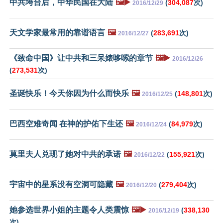
中共垮台后，中华民国在大陆
🖼️▶️
(
304,087
次)
2016/12/29
天文学家最常用的靠谱语言
🖼️
(
283,691
次)
2016/12/27
《致命中国》让中共和三呆婊哆嗦的章节
🖼️▶️
2016/12/26
(
273,531
次)
圣诞快乐！今天你因为什么而快乐
🖼️
(
148,801
次)
2016/12/25
巴西空难奇闻 在神的护佑下生还
🖼️
(
84,979
次)
2016/12/24
莫里夫人兑现了她对中共的承诺
🖼️
(
155,921
次)
2016/12/22
宇宙中的星系没有空洞可隐藏
🖼️
(
279,404
次)
2016/12/20
她参选世界小姐的主题令人类震惊
🖼️▶️
(
338,130
2016/12/19
次)