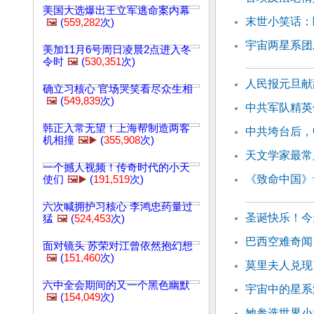
美国大选爆出王立军逃命案内幕
末世小笑话：
🖼️
(
559,282
次)
宇宙两星系团
美加11月6号周日凌晨2点进入冬
令时
🖼️
(
530,351
次)
人民报元旦献辞
确立习核心 官场哭笑看尽众生相
🖼️
(
549,839
次)
中共军队精英
韩正入常无望！上海帮制造两客
中共垮台后，
机相撞
🖼️▶️
(
355,908
次)
天文学家最常
一个撼人视频！传奇时代的小天
《致命中国》
使们
🖼️▶️
(
191,519
次)
六次喊拥护习核心 李鸿忠药量过
圣诞快乐！今
猛
🖼️
(
524,453
次)
巴西空难奇闻
面对镜头 苏荣对江曾依然抱幻想
🖼️
(
151,460
次)
莫里夫人兑现
六中全会期间的又一个黑色幽默
宇宙中的星系
🖼️
(
154,049
次)
她参选世界小