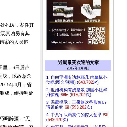
判处死缓，案件其
发现真凶另有其
错案的人员追
近期最受欢迎的文章
田里，6日后卢
2017年1月9日
判决，以故意杀
1. 自由亚洲专访林耶凡 内幕惊心
动魄(图文/视频) (
643,782
次)
15年4月，省
2. 世姐机构有奶是娘 加国小姐华
定罪成，维持判处
府惊魂
🖼️▶️
(
619,704
次)
3. 温馨提示：三呆婊这些形象仍
请饭前看
🖼️
(
593,282
次)
4. 中共军队精英们的惊人创举
🖼️
巧喝醉酒，“无
(
549,470
次)