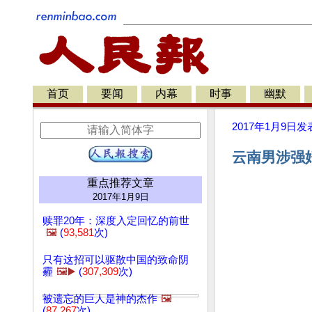
首页
要闻
内幕
时事
幽默
2017年1月9日
发
云南男涉强
重点推荐文章
2017年1月9日
赎罪20年：深度入定回忆的前世
🖼️
(
93,581
次)
只有这招可以驱散中国的致命阴
霾
🖼️▶️
(
307,309
次)
被遗忘的巨人是神的杰作
🖼️
(
87,267
次)