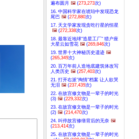
遍布圆月
🖼️
(
273,273
次)
16. 中国科学家在琥珀中发现恐龙
尾巴
🖼️
(
272,880
次)
17. 天文学家发现贪吃行星的恒星
🖼️
(
272,338
次)
18. 最靠近地球"造星工厂" 猎户座
大星云如雪花
🖼️
(
269,846
次)
19. 世界十大神秘历史遗迹
🖼️
(
265,349
次)
20. 百万年前人造地底建筑体改写
人类历史
🖼️
(
257,403
次)
21. 打开右派"殉情"档案 让人欲哭
无泪
🖼️
(
237,439
次)
22. 在故宫修文物是一辈子的时光
(3)
🖼️
(
229,332
次)
23. 在故宫修文物是一辈子的时光
(2)
🖼️
(
214,470
次)
24. 叫停故宫修缮背后的无奈
🖼️
(
213,414
次)
25. 在故宫修文物是一辈子的时光