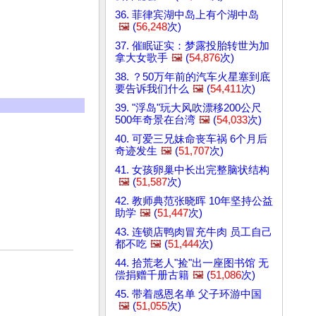
36. 菲律宾湖中岛上有个湖中岛
🖼️
(
56,248
次)
37. 催眠证实：梦露投胎转世为加
拿大女歌手
🖼️
(
54,876
次)
38. ？50万年前的汽车火星塞到底
要告诉我们什么
🖼️
(
54,411
次)
39. "浮岛"玩大风吹漂移200公尺
500年奇景在台湾
🖼️
(
54,033
次)
40. 可爱三兄妹命丧车祸 6个月后
奇迹发生
🖼️
(
51,707
次)
41. 女孩卵巢中长出完整脑状结构
🖼️
(
51,587
次)
42. 教师典范张晓晖 10年坚持公益
助学
🖼️
(
51,447
次)
43. 连锁店鸭肉冒充牛肉 员工自己
都不吃
🖼️
(
51,444
次)
44. 拾荒老人"捡"出一座图书馆 无
偿捐赠千册古籍
🖼️
(
51,086
次)
45. 带着感恩名单 父子环游中国
🖼️
(
51,055
次)