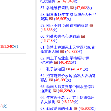
抵抗强拆
🖼️
(
47,843
次)
57. 各地维权简讯
🖼️
(
47,662
次)
58. 闽复查13年前 缪新华杀人分尸
疑案
🖼️
(
46,905
次)
59. 刚正不阿 为民造福的蔡襄
🖼️
(
46,858
次)
60. 刘处玄去色心终圆满
🖼️
(
46,743
次)
(
151,240
次)
61. 美博士称濒死上天堂遇耶稣 衔
命重返人间
🖼️
(
46,723
次)
62. 闽上千名业主 举横幅与"保
安"对峙
🖼️
(
46,499
次)
63. 孔子谈治国
🖼️
(
46,419
次)
64. 拒官府贱价收购 渝私人农场遭
强占
🖼️
(
46,260
次)
65. 动画大师黄齐耀中国水墨惊叹
迪斯尼
🖼️
(
46,229
次)
66. 年末近千老兵北京上访遭镇压
多人被拘
🖼️
(
46,139
次)
18
次)
67. 勤政爱民的孙谦
🖼️
(
45,902
次)