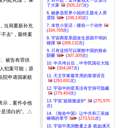
被判处死缓”。家
5. 对不起，雷洋案我又一次误导
了大家
🖼️
(
505,327
次)
6. 她参选世界小姐的主题令人类
震惊
🖼️▶️
(
338,130
次)
7. 末世小笑话：睡前一个动作
🖼️
出，当局重新补充
(
334,769
次)
子不去”，最终案
8. 宇宙两星系团发生原因不明的
碰撞
🖼️
(
308,132
次)
9. 只有这招可以驱散中国的致命
阴霾
🖼️▶️
(
307,309
次)
据、被告有罪供
10. 中共垮台后，中华民国在大陆
🖼️▶️
(
304,087
次)
人犯案可能；原
11. 天文学家最常用的靠谱语言
法院申请国家赔
🖼️
(
283,691
次)
12. 宇宙中的星系没有空洞可隐藏
🖼️
(
279,404
次)
13. 宇宙"超级微波炉"
🖼️
(
275,975
表示，案件令他
次)
是清白的”。△
14. 《致命中国》让中共和三呆婊
哆嗦的章节
🖼️▶️
(
273,531
次)
15. 宇宙中黑洞数量之多 犹如满天