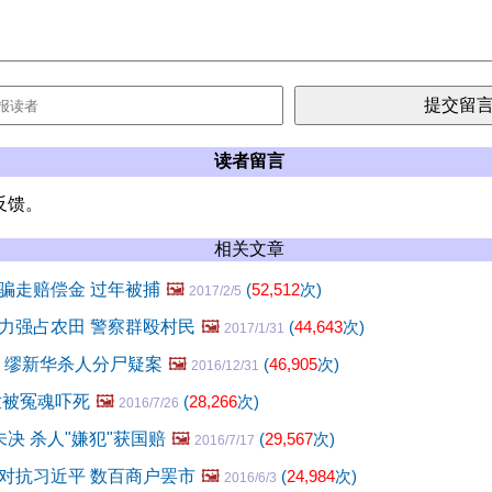
读者留言
反馈。
相关文章
骗走赔偿金 过年被捕
🖼️
(
52,512
次)
2017/2/5
力强占农田 警察群殴村民
🖼️
(
44,643
次)
2017/1/31
前 缪新华杀人分尸疑案
🖼️
(
46,905
次)
2016/12/31
世被冤魂吓死
🖼️
(
28,266
次)
2016/7/26
决 杀人"嫌犯"获国赔
🖼️
(
29,567
次)
2016/7/17
对抗习近平 数百商户罢市
🖼️
(
24,984
次)
2016/6/3