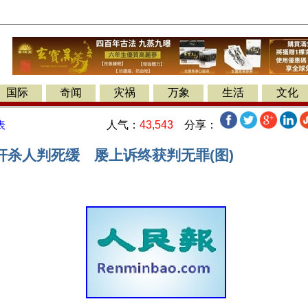
国际
奇闻
灾祸
万象
生活
文化
人气：
43,543
分享：
表
奸杀人判死缓 屡上诉终获判无罪(图)