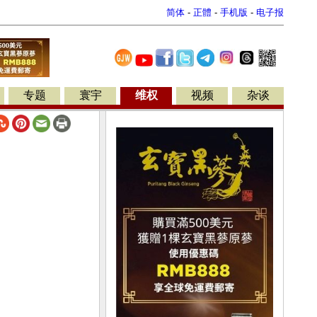
简体
-
正體
-
手机版
-
电子报
专题
寰宇
维权
视频
杂谈