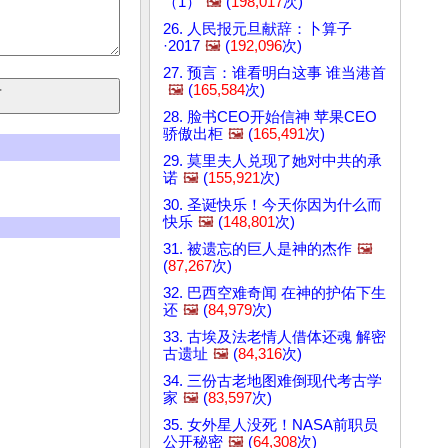
（1）
🖼️
(
198,017
次)
26. 人民报元旦献辞：卜算子
·2017
🖼️
(
192,096
次)
27. 预言：谁看明白这事 谁当港首
🖼️
(
165,584
次)
28. 脸书CEO开始信神 苹果CEO
骄傲出柜
🖼️
(
165,491
次)
29. 莫里夫人兑现了她对中共的承
诺
🖼️
(
155,921
次)
30. 圣诞快乐！今天你因为什么而
快乐
🖼️
(
148,801
次)
31. 被遗忘的巨人是神的杰作
🖼️
(
87,267
次)
32. 巴西空难奇闻 在神的护佑下生
还
🖼️
(
84,979
次)
33. 古埃及法老情人借体还魂 解密
古遗址
🖼️
(
84,316
次)
34. 三份古老地图难倒现代考古学
家
🖼️
(
83,597
次)
35. 女外星人没死！NASA前职员
公开秘密
🖼️
(
64,308
次)