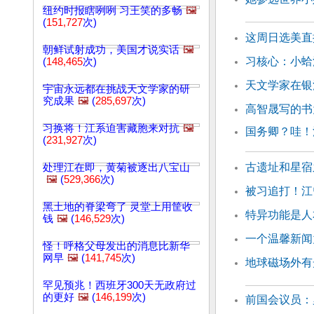
纽约时报瞎咧咧 习王笑的多畅
🖼️
(
151,727
次)
这周日选美直
朝鲜试射成功，美国才说实话
🖼️
习核心：小蛤
(
148,465
次)
天文学家在银
宇宙永远都在挑战天文学家的研
究成果
🖼️
(
285,697
次)
高智晟写的书
习换将！江系迫害藏胞来对抗
🖼️
国务卿？哇！江
(
231,927
次)
古遗址和星宿
处理江在即，黄菊被逐出八宝山
🖼️
(
529,366
次)
被习追打！江
黑土地的脊梁弯了 灵堂上用筐收
特异功能是人
钱
🖼️
(
146,529
次)
一个温馨新闻
怪！呼格父母发出的消息比新华
网早
🖼️
(
141,745
次)
地球磁场外有
罕见预兆！西班牙300天无政府过
的更好
🖼️
(
146,199
次)
前国会议员：罗