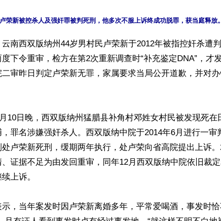
云南西双版纳州44岁男村民卢荣新于2012年被指控奸杀遭
度下令重审，检方在第2次重新调查时“补充鉴定DNA”，才
院二审昨日判定卢荣新无罪，家属要求当局公开道歉，并对办
年9月10日晚，西双版纳州猛腊县补角村邓姓女村民被发现死在
，罪名涉嫌强奸杀人。西双版纳中院于2014年6月进行一审
处卢荣新死刑，缓期两年执行，处卢荣向省高院提出上诉。20
清、证据不足为由发回重审，同年12月西双版纳中院依旧裁
续上诉。

表示，当年案发时因卢荣新离婚多年，平常爱喝酒，事发时恰