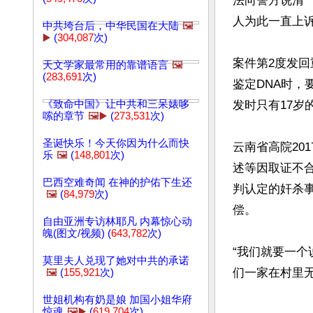
法向警方说清”
人为此一直上
中共垮台后，中华民国在大陆
🖼️
▶️
(
304,087
次)
案件第2度发回
天文学家最常用的靠谱语言
🖼️
(
283,691
次)
鉴定DNA时，
《致命中国》让中共和三呆婊哆
发时只有17岁
嗦的章节
🖼️▶️
(
273,531
次)
圣诞快乐！今天你因为什么而快
云南省高院20
乐
🖼️
(
148,801
次)
述等因取证不
巴西空难奇闻 在神的护佑下生还
判认定的奸杀
🖼️
(
84,979
次)
偿。

自由亚洲专访林耶凡 内幕惊心动
魄(图文/视频) (
643,782
次)
“我们就要一
莫里夫人兑现了她对中共的承诺
们一家在村里
🖼️
(
155,921
次)
世姐机构有奶是娘 加国小姐华府
文章网址: http://w
惊魂
🖼️▶️
(
619,704
次)