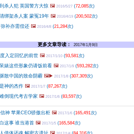
到杀人犯 英国警方大惊
🖼️
(
72,085
次)
2016/5/27
清绑架杀人案 蒙冤19年
🖼️
(
200,502
次)
2016/4/19
 弥补亦需偿还
🖼️
(
21,284
次)
2016/4/8
更多文章导读：
2017年1月9日
深度入定回忆的前世
🖼️
(
93,581
次)
2017/1/10
呆婊这些形象仍请饭前看
🖼️
(
593,282
次)
2017/1/9
驱散中国的致命阴霾
🖼️▶️
(
307,309
次)
2017/1/8
是神的杰作
🖼️
(
87,267
次)
2017/1/7
难倒现代考古学家
🖼️
(
83,597
次)
2017/1/6
信神 苹果CEO骄傲出柜
🖼️
(
165,491
次)
2017/1/6
白这事 谁当港首
🖼️
(
165,584
次)
2017/1/5
人借体还魂 解密古遗址
🖼️
(
84,316
次)
2017/1/4