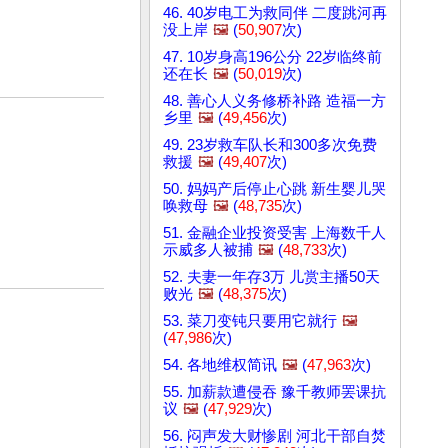
46. 40岁电工为救同伴 二度跳河再
没上岸
🖼️
(
50,907
次)
47. 10岁身高196公分 22岁临终前
还在长
🖼️
(
50,019
次)
48. 善心人义务修桥补路 造福一方
乡里
🖼️
(
49,456
次)
49. 23岁救车队长和300多次免费
救援
🖼️
(
49,407
次)
50. 妈妈产后停止心跳 新生婴儿哭
唤救母
🖼️
(
48,735
次)
51. 金融企业投资受害 上海数千人
示威多人被捕
🖼️
(
48,733
次)
52. 夫妻一年存3万 儿赏主播50天
败光
🖼️
(
48,375
次)
53. 菜刀变钝只要用它就行
🖼️
(
47,986
次)
54. 各地维权简讯
🖼️
(
47,963
次)
55. 加薪款遭侵吞 豫千教师罢课抗
议
🖼️
(
47,929
次)
56. 闷声发大财惨剧 河北干部自焚