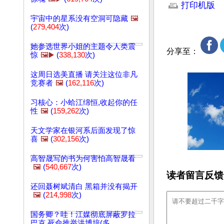
打印机版
宇宙中的星系没有空洞可隐藏
🖼️
(
279,404
次)
她参选世界小姐的主题令人类震
分享至：
惊
🖼️▶️
(
338,130
次)
这周日选美直播 请关注这位非凡
竞赛者
🖼️
(
162,116
次)
习核心：小蛤江绵恒,收起你的任
性
🖼️
(
159,262
次)
天文学家在银河系后面发现了惊
喜
🖼️
(
302,156
次)
高智晟写的书为何害怕高智晟看
🖼️
(
540,667
次)
读者留言反馈
还回聂树斌清白 黑箱并没有揭开
🖼️
(
214,998
次)
国务卿？哇！江媒彻底屏蔽罗拉
巴克 死命推举洪博培(多