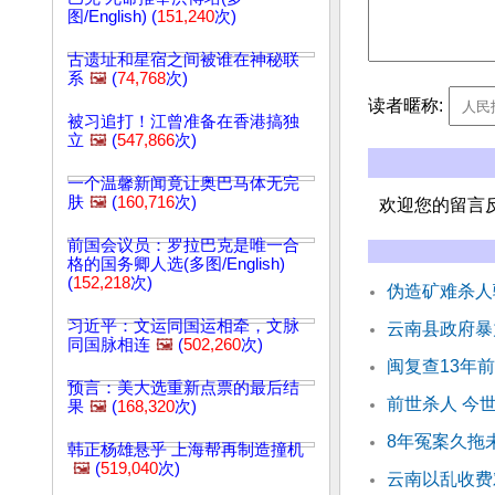
图/English) (
151,240
次)
古遗址和星宿之间被谁在神秘联
系
🖼️
(
74,768
次)
读者暱称:
被习追打！江曾准备在香港搞独
立
🖼️
(
547,866
次)
一个温馨新闻竟让奥巴马体无完
肤
🖼️
(
160,716
次)
欢迎您的留言
前国会议员：罗拉巴克是唯一合
格的国务卿人选(多图/English)
(
152,218
次)
伪造矿难杀人
习近平：文运同国运相牵，文脉
云南县政府暴
同国脉相连
🖼️
(
502,260
次)
闽复查13年
预言：美大选重新点票的最后结
前世杀人 今
果
🖼️
(
168,320
次)
8年冤案久拖未
韩正杨雄悬乎 上海帮再制造撞机
🖼️
(
519,040
次)
云南以乱收费