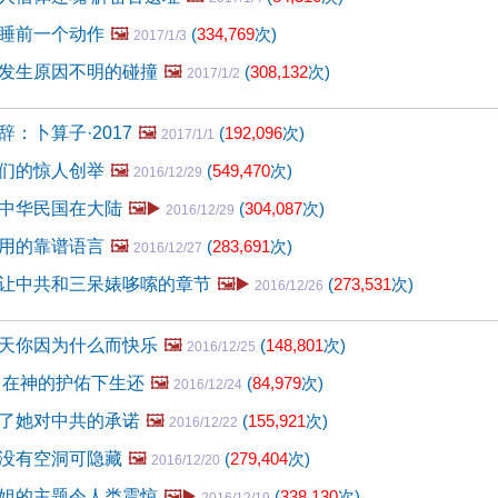
睡前一个动作
🖼️
(
334,769
次)
2017/1/3
发生原因不明的碰撞
🖼️
(
308,132
次)
2017/1/2
：卜算子·2017
🖼️
(
192,096
次)
2017/1/1
们的惊人创举
🖼️
(
549,470
次)
2016/12/29
中华民国在大陆
🖼️▶️
(
304,087
次)
2016/12/29
用的靠谱语言
🖼️
(
283,691
次)
2016/12/27
让中共和三呆婊哆嗦的章节
🖼️▶️
(
273,531
次)
2016/12/26
天你因为什么而快乐
🖼️
(
148,801
次)
2016/12/25
 在神的护佑下生还
🖼️
(
84,979
次)
2016/12/24
了她对中共的承诺
🖼️
(
155,921
次)
2016/12/22
没有空洞可隐藏
🖼️
(
279,404
次)
2016/12/20
姐的主题令人类震惊
🖼️▶️
(
338,130
次)