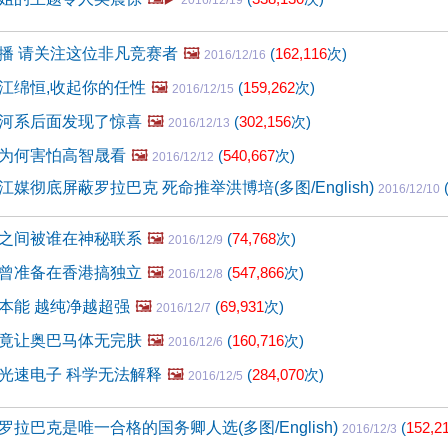
2016/12/19
播 请关注这位非凡竞赛者
🖼️
(
162,116
次)
2016/12/16
江绵恒,收起你的任性
🖼️
(
159,262
次)
2016/12/15
河系后面发现了惊喜
🖼️
(
302,156
次)
2016/12/13
为何害怕高智晟看
🖼️
(
540,667
次)
2016/12/12
媒彻底屏蔽罗拉巴克 死命推举洪博培(多图/English)
2016/12/10
之间被谁在神秘联系
🖼️
(
74,768
次)
2016/12/9
曾准备在香港搞独立
🖼️
(
547,866
次)
2016/12/8
本能 越纯净越超强
🖼️
(
69,931
次)
2016/12/7
竟让奥巴马体无完肤
🖼️
(
160,716
次)
2016/12/6
光速电子 科学无法解释
🖼️
(
284,070
次)
2016/12/5
拉巴克是唯一合格的国务卿人选(多图/English)
(
152,2
2016/12/3