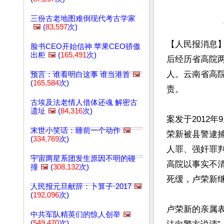
三份古老地图难倒现代考古学家
🖼️
(
83,597
次)
【人民报消息】
脸书CEO开始信神 苹果CEO骄傲
出柜
🖼️
(
165,491
次)
后经历省高院两
人。云南省高
预言：谁看明白这事 谁当港首
🖼️
(
165,584
次)
责。

古埃及法老情人借体还魂 解密古
遗址
🖼️
(
84,316
次)
案发于2012
末世小笑话：睡前一个动作
🖼️
荣新被县警逮捕
(
334,769
次)
人罪、强奸罪判
宇宙两星系团发生原因不明的碰
高院以事实不
撞
🖼️
(
308,132
次)
死缓，卢荣新继
人民报元旦献辞：卜算子·2017
🖼️
(
192,096
次)
卢荣新的亲属
中共军队精英们的惊人创举
🖼️
(
549,470
次)