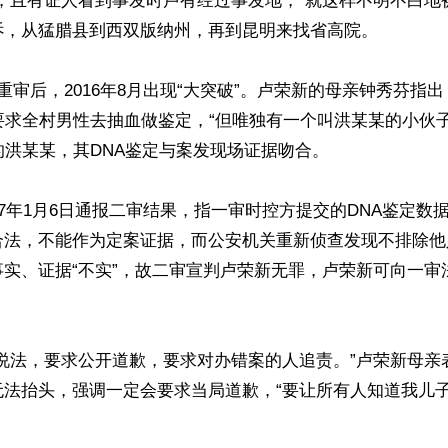
，且有证人看到事发时卢有经过事发地，“就这样不明不白地
诉，从猛腊县到西双版纳州，再到昆明来找省高院。

重审后，2016年8月出现“大突破”。卢荣新的母亲钟秀芬指
要求全村男性去抽血做鉴定，“但唯独有一个叫洪某某的小伙
的洪某某，其DNA鉴定与案发现场证据吻合。

17年1月6日通报二审结果，指一审时控方提交的DNA鉴定数
合法，不能作为定案证据，而公安机关重新侦查发现不排除他
事实、证据“不实”，故二审宣判卢荣新无罪，卢荣新可向一审
个说法，要求公开道歉，要求对办错案的人追责。”卢荣新母亲
无法抬头，强调一定会要求当局道歉，“要让所有人知道我儿子
ww.renminbao.com/rmb/articles/2017/1/9/64847.html