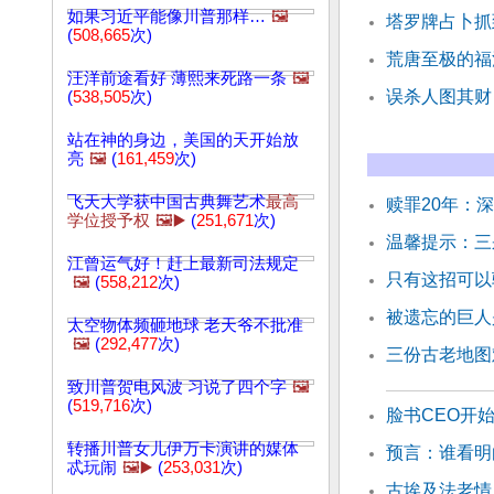
如果习近平能像川普那样…
🖼️
塔罗牌占卜抓
(
508,665
次)
荒唐至极的福
汪洋前途看好 薄熙来死路一条
🖼️
误杀人图其财
(
538,505
次)
站在神的身边，美国的天开始放
亮
🖼️
(
161,459
次)
飞天大学获中国古典舞艺术
最高
赎罪20年：
学位授予权
🖼️▶️
(
251,671
次)
温馨提示：三
江曾运气好！赶上最新司法规定
只有这招可以
🖼️
(
558,212
次)
被遗忘的巨人
太空物体频砸地球 老天爷不批准
🖼️
(
292,477
次)
三份古老地图
致川普贺电风波 习说了四个字
🖼️
(
519,716
次)
脸书CEO开始
转播川普女儿伊万卡演讲的媒体
预言：谁看明
忒玩闹
🖼️▶️
(
253,031
次)
古埃及法老情