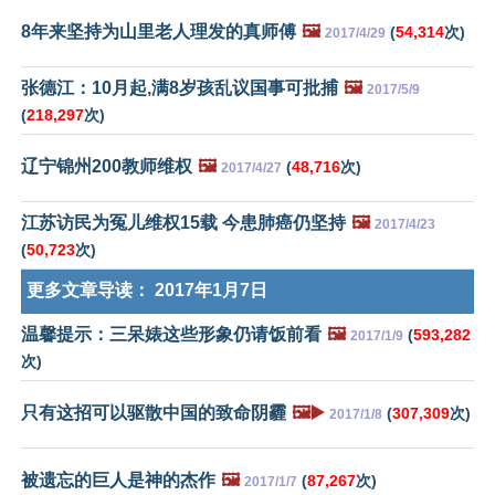
8年来坚持为山里老人理发的真师傅
🖼️
(
54,314
次)
2017/4/29
张德江：10月起,满8岁孩乱议国事可批捕
🖼️
2017/5/9
(
218,297
次)
辽宁锦州200教师维权
🖼️
(
48,716
次)
2017/4/27
江苏访民为冤儿维权15载 今患肺癌仍坚持
🖼️
2017/4/23
(
50,723
次)
更多文章导读：
2017年1月7日
温馨提示：三呆婊这些形象仍请饭前看
🖼️
(
593,282
2017/1/9
次)
只有这招可以驱散中国的致命阴霾
🖼️▶️
(
307,309
次)
2017/1/8
被遗忘的巨人是神的杰作
🖼️
(
87,267
次)
2017/1/7