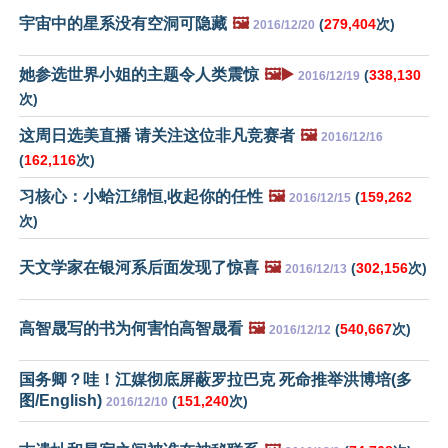
宇宙中的星系没有空洞可隐藏
🖼️
(
279,404
次)
2016/12/20
她参选世界小姐的主题令人类震惊
🖼️▶️
(
338,130
2016/12/19
次)
这周日选美直播 请关注这位非凡竞赛者
🖼️
2016/12/16
(
162,116
次)
习核心：小蛤江绵恒,收起你的任性
🖼️
(
159,262
2016/12/15
次)
天文学家在银河系后面发现了惊喜
🖼️
(
302,156
次)
2016/12/13
高智晟写的书为何害怕高智晟看
🖼️
(
540,667
次)
2016/12/12
国务卿？哇！江媒彻底屏蔽罗拉巴克 死命推举洪博培(多
图/English)
(
151,240
次)
2016/12/10