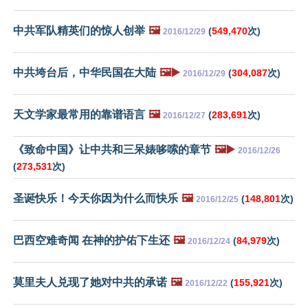
中共军队精英们的惊人创举
🖼️
(
549,470
次)
2016/12/29
中共垮台后，中华民国在大陆
🖼️▶️
(
304,087
次)
2016/12/29
天文学家最常用的靠谱语言
🖼️
(
283,691
次)
2016/12/27
《致命中国》让中共和三呆婊哆嗦的章节
🖼️▶️
2016/12/26
(
273,531
次)
圣诞快乐！今天你因为什么而快乐
🖼️
(
148,801
次)
2016/12/25
巴西空难奇闻 在神的护佑下生还
🖼️
(
84,979
次)
2016/12/24
莫里夫人兑现了她对中共的承诺
🖼️
(
155,921
次)
2016/12/22