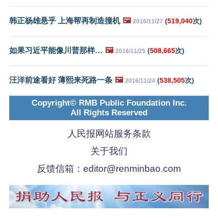
韩正杨雄悬乎 上海帮再制造撞机
🖼️
(
519,040
次)
2016/11/27
如果习近平能像川普那样…
🖼️
(
508,665
次)
2016/11/25
汪洋前途看好 薄熙来死路一条
🖼️
(
538,505
次)
2016/11/24
Copyright© RMB Public Foundation Inc.
All Rights Reserved
人民报网站服务条款
关于我们
反馈信箱：
editor@renminbao.com