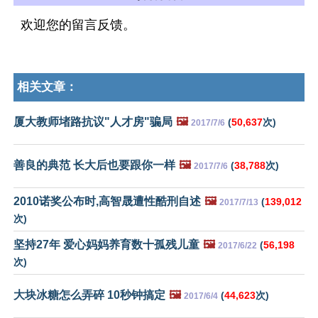
欢迎您的留言反馈。
相关文章：
厦大教师堵路抗议"人才房"骗局
🖼️
(
50,637
次)
2017/7/6
善良的典范 长大后也要跟你一样
🖼️
(
38,788
次)
2017/7/6
2010诺奖公布时,高智晟遭性酷刑自述
🖼️
(
139,012
2017/7/13
次)
坚持27年 爱心妈妈养育数十孤残儿童
🖼️
(
56,198
2017/6/22
次)
大块冰糖怎么弄碎 10秒钟搞定
🖼️
(
44,623
次)
2017/6/4