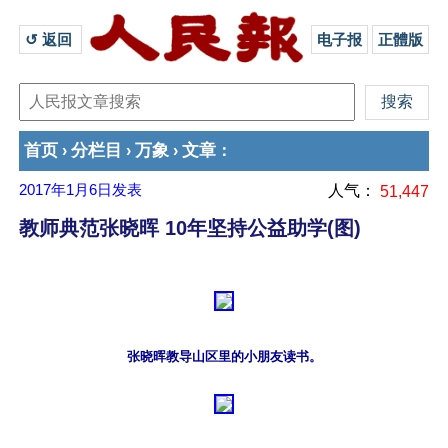
↺ 返回 
电子报
正體版
首页
分栏目
万象
文章
›
›
›
：
2017年1月6日
发表
人气：
51,447
教师典范张晓晖 10年坚持公益助学(图)