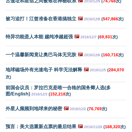
古遗址和星宿之间被谁在神秘联系
🖼️
(
74,768
次)
2016/12/9
被习追打！江曾准备在香港搞独立
🖼️
(
547,866
次)
2016/12/8
特异功能是人本能 越纯净越超强
🖼️
(
69,931
次)
2016/12/7
一个温馨新闻竟让奥巴马体无完肤
🖼️
(
160,716
次)
2016/12/6
地球磁场外有光速电子 科学无法解释
🖼️
(
284,070
2016/12/5
次)
前国会议员：罗拉巴克是唯一合格的国务卿人选(多
图/English)
(
152,218
次)
2016/12/3
外星人频频到地球来的秘密
🖼️
(
76,769
次)
2016/12/2
预言：美大选重新点票的最后结果
🖼️
(
168,320
次)
2016/11/28