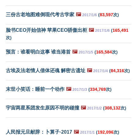
三份古老地图难倒现代考古学家
🖼️
(
83,597
次)
2017/1/6
脸书CEO开始信神 苹果CEO骄傲出柜
🖼️
(
165,491
2017/1/6
次)
预言：谁看明白这事 谁当港首
🖼️
(
165,584
次)
2017/1/5
古埃及法老情人借体还魂 解密古遗址
🖼️
(
84,316
次)
2017/1/4
末世小笑话：睡前一个动作
🖼️
(
334,769
次)
2017/1/3
宇宙两星系团发生原因不明的碰撞
🖼️
(
308,132
次)
2017/1/2
人民报元旦献辞：卜算子·2017
🖼️
(
192,096
次)
2017/1/1