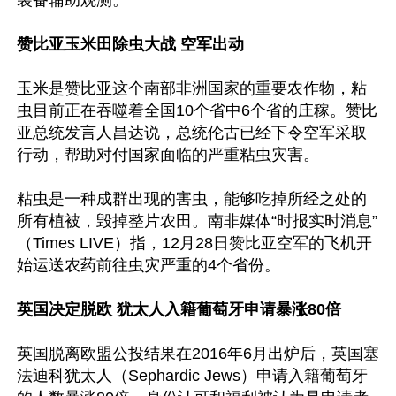
装备辅助观测。

赞比亚玉米田除虫大战 空军出动
玉米是赞比亚这个南部非洲国家的重要农作物，粘
虫目前正在吞噬着全国10个省中6个省的庄稼。赞比
亚总统发言人昌达说，总统伦古已经下令空军采取
行动，帮助对付国家面临的严重粘虫灾害。

粘虫是一种成群出现的害虫，能够吃掉所经之处的
所有植被，毁掉整片农田。南非媒体“时报实时消息”
（Times LIVE）指，12月28日赞比亚空军的飞机开
始运送农药前往虫灾严重的4个省份。

英国决定脱欧 犹太人入籍葡萄牙申请暴涨80倍
英国脱离欧盟公投结果在2016年6月出炉后，英国塞
法迪科犹太人（Sephardic Jews）申请入籍葡萄牙