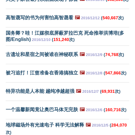
高智晟写的书为何害怕高智晟看
🖼️
(
540,667
次)
2016/12/12
国务卿？哇！江媒彻底屏蔽罗拉巴克 死命推举洪博培(多
图/English)
(
151,240
次)
2016/12/10
古遗址和星宿之间被谁在神秘联系
🖼️
(
74,768
次)
2016/12/9
被习追打！江曾准备在香港搞独立
🖼️
(
547,866
次)
2016/12/8
特异功能是人本能 越纯净越超强
🖼️
(
69,931
次)
2016/12/7
一个温馨新闻竟让奥巴马体无完肤
🖼️
(
160,716
次)
2016/12/6
地球磁场外有光速电子 科学无法解释
🖼️
(
284,070
2016/12/5
次)