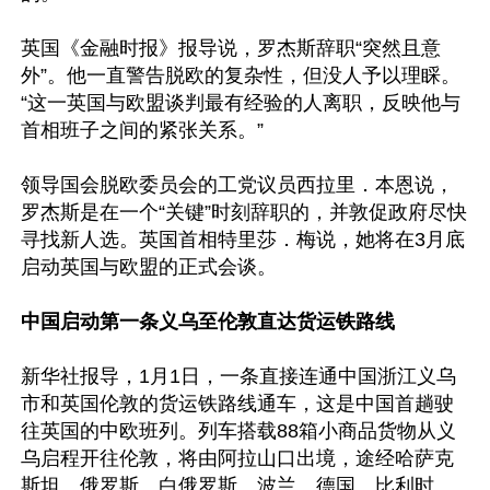
英国《金融时报》报导说，罗杰斯辞职“突然且意
外”。他一直警告脱欧的复杂性，但没人予以理睬。
“这一英国与欧盟谈判最有经验的人离职，反映他与
首相班子之间的紧张关系。”

领导国会脱欧委员会的工党议员西拉里．本恩说，
罗杰斯是在一个“关键”时刻辞职的，并敦促政府尽快
寻找新人选。英国首相特里莎．梅说，她将在3月底
启动英国与欧盟的正式会谈。

中国启动第一条义乌至伦敦直达货运铁路线
新华社报导，1月1日，一条直接连通中国浙江义乌
市和英国伦敦的货运铁路线通车，这是中国首趟驶
往英国的中欧班列。列车搭载88箱小商品货物从义
乌启程开往伦敦，将由阿拉山口出境，途经哈萨克
斯坦、俄罗斯、白俄罗斯、波兰、德国、比利时、