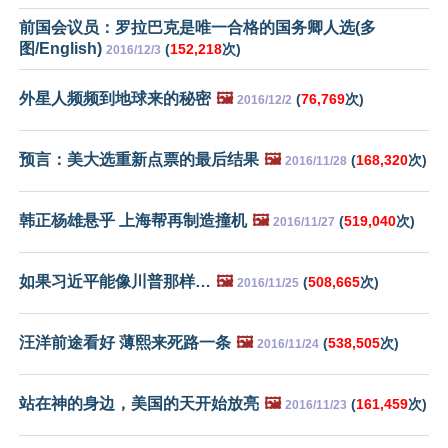
前国会议员：罗拉巴克是唯一合格的国务卿人选(多
图/English)
(
152,218
次)
2016/12/3
外星人频频到地球来的秘密
🖼️
(
76,769
次)
2016/12/2
预言：美大选重新点票的最后结果
🖼️
(
168,320
次)
2016/11/28
韩正杨雄悬乎 上海帮再制造撞机
🖼️
(
519,040
次)
2016/11/27
如果习近平能像川普那样…
🖼️
(
508,665
次)
2016/11/25
汪洋前途看好 薄熙来死路一条
🖼️
(
538,505
次)
2016/11/24
站在神的身边，美国的天开始放亮
🖼️
(
161,459
次)
2016/11/23