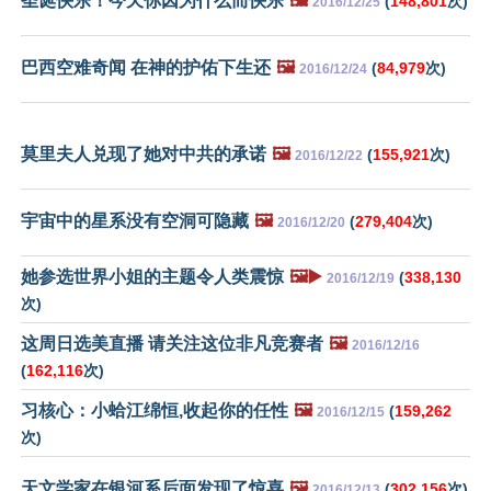
圣诞快乐！今天你因为什么而快乐
🖼️
(
148,801
次)
2016/12/25
巴西空难奇闻 在神的护佑下生还
🖼️
(
84,979
次)
2016/12/24
莫里夫人兑现了她对中共的承诺
🖼️
(
155,921
次)
2016/12/22
宇宙中的星系没有空洞可隐藏
🖼️
(
279,404
次)
2016/12/20
她参选世界小姐的主题令人类震惊
🖼️▶️
(
338,130
2016/12/19
次)
这周日选美直播 请关注这位非凡竞赛者
🖼️
2016/12/16
(
162,116
次)
习核心：小蛤江绵恒,收起你的任性
🖼️
(
159,262
2016/12/15
次)
天文学家在银河系后面发现了惊喜
🖼️
(
302,156
次)
2016/12/13