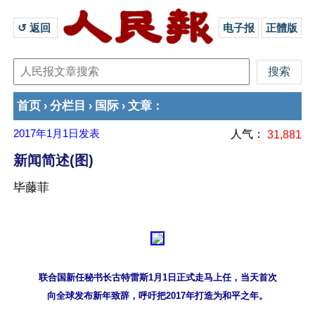
↺ 返回 
电子报
正體版
首页
分栏目
国际
文章
›
›
›
：
2017年1月1日
发表
人气：
31,881
新闻简述(图)
毕藤菲
联合国新任秘书长古特雷斯1月1日正式走马上任，当天首次
