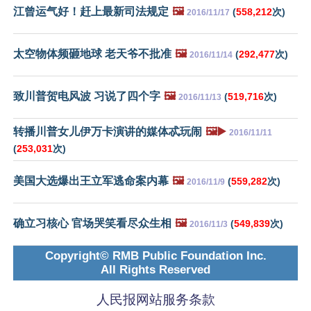
江曾运气好！赶上最新司法规定
🖼️
(
558,212
次)
2016/11/17
太空物体频砸地球 老天爷不批准
🖼️
(
292,477
次)
2016/11/14
致川普贺电风波 习说了四个字
🖼️
(
519,716
次)
2016/11/13
转播川普女儿伊万卡演讲的媒体忒玩闹
🖼️▶️
2016/11/11
(
253,031
次)
美国大选爆出王立军逃命案内幕
🖼️
(
559,282
次)
2016/11/9
确立习核心 官场哭笑看尽众生相
🖼️
(
549,839
次)
2016/11/3
Copyright© RMB Public Foundation Inc.
All Rights Reserved
人民报网站服务条款