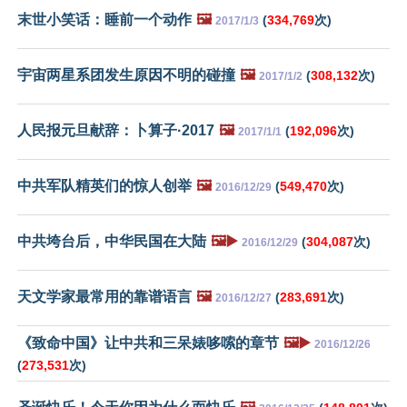
末世小笑话：睡前一个动作
🖼️
(
334,769
次)
2017/1/3
宇宙两星系团发生原因不明的碰撞
🖼️
(
308,132
次)
2017/1/2
人民报元旦献辞：卜算子·2017
🖼️
(
192,096
次)
2017/1/1
中共军队精英们的惊人创举
🖼️
(
549,470
次)
2016/12/29
中共垮台后，中华民国在大陆
🖼️▶️
(
304,087
次)
2016/12/29
天文学家最常用的靠谱语言
🖼️
(
283,691
次)
2016/12/27
《致命中国》让中共和三呆婊哆嗦的章节
🖼️▶️
2016/12/26
(
273,531
次)