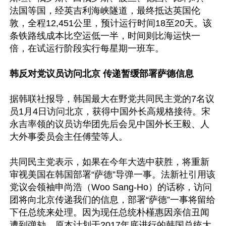
法国等国，经英吉利海峡隧道，最终抵达英国伦
敦，全程12,451公里，预计运行时间18至20天。该
条铁路线成本比空运低一半，时间则比海运快一
倍，在试运行阶段实行每星期一班车。

韩反对党议员访问北京 传递暂缓部署萨德信息
据韩联社报导，韩国最大在野党共同民主党的7名议
员1月4日访问北京，获得中国外长高规格接待。宋
永吉率领的议员访华团先后会见中国外长王毅、人
大外事委员会主任傅莹等人。

共同民主党表示，如果在今年大选中获胜，将重新
审视美国在韩国部署“萨德”导弹一事。法新社引用该
党议会领袖申尚浩（Woo Sang-Ho）的话称，访问
团将向北京传递我们的信息，部署“萨德”一事将留给
下任总统来处理。因为现任总统朴槿惠因亲信丑闻
遭到弹劾，原本计划于2017年底进行的韩国总统大