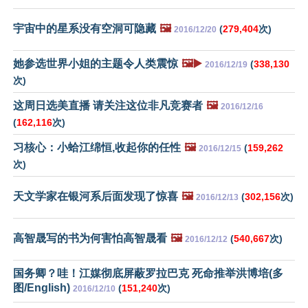
宇宙中的星系没有空洞可隐藏
🖼️
(
279,404
次)
2016/12/20
她参选世界小姐的主题令人类震惊
🖼️▶️
(
338,130
2016/12/19
次)
这周日选美直播 请关注这位非凡竞赛者
🖼️
2016/12/16
(
162,116
次)
习核心：小蛤江绵恒,收起你的任性
🖼️
(
159,262
2016/12/15
次)
天文学家在银河系后面发现了惊喜
🖼️
(
302,156
次)
2016/12/13
高智晟写的书为何害怕高智晟看
🖼️
(
540,667
次)
2016/12/12
国务卿？哇！江媒彻底屏蔽罗拉巴克 死命推举洪博培(多
图/English)
(
151,240
次)
2016/12/10