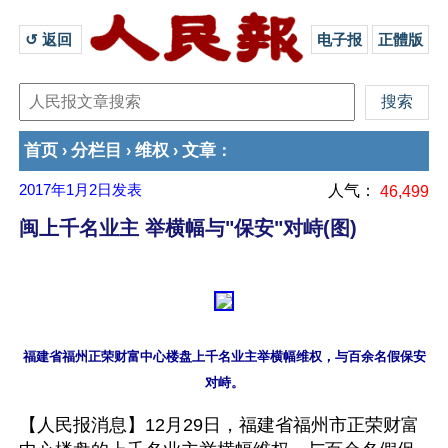
↺ 返回 
电子报
正體版
首页
分栏目
维权
文章
›
›
›
：
2017年1月2日
发表
人气：
46,499
闽上千名业主 举横幅与"保安"对峙(图)
福建省福州正荣财富中心楼盘上千名业主举横幅维权，与百余名假保安
【人民报消息】12月29日，福建省福州市正荣财富