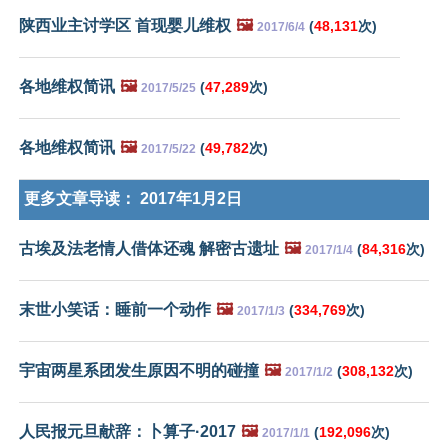
陕西业主讨学区 首现婴儿维权
🖼️
(
48,131
次)
2017/6/4
各地维权简讯
🖼️
(
47,289
次)
2017/5/25
各地维权简讯
🖼️
(
49,782
次)
2017/5/22
更多文章导读：
2017年1月2日
古埃及法老情人借体还魂 解密古遗址
🖼️
(
84,316
次)
2017/1/4
末世小笑话：睡前一个动作
🖼️
(
334,769
次)
2017/1/3
宇宙两星系团发生原因不明的碰撞
🖼️
(
308,132
次)
2017/1/2
人民报元旦献辞：卜算子·2017
🖼️
(
192,096
次)
2017/1/1