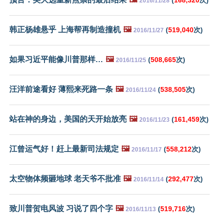
2016/11/28
韩正杨雄悬乎 上海帮再制造撞机
🖼️
(
519,040
次)
2016/11/27
如果习近平能像川普那样…
🖼️
(
508,665
次)
2016/11/25
汪洋前途看好 薄熙来死路一条
🖼️
(
538,505
次)
2016/11/24
站在神的身边，美国的天开始放亮
🖼️
(
161,459
次)
2016/11/23
江曾运气好！赶上最新司法规定
🖼️
(
558,212
次)
2016/11/17
太空物体频砸地球 老天爷不批准
🖼️
(
292,477
次)
2016/11/14
致川普贺电风波 习说了四个字
🖼️
(
519,716
次)
2016/11/13