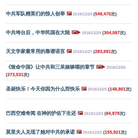
中共军队精英们的惊人创举
🖼️
(
549,470
次)
2016/12/29
中共垮台后，中华民国在大陆
🖼️▶️
(
304,087
次)
2016/12/29
天文学家最常用的靠谱语言
🖼️
(
283,691
次)
2016/12/27
《致命中国》让中共和三呆婊哆嗦的章节
🖼️▶️
2016/12/26
(
273,531
次)
圣诞快乐！今天你因为什么而快乐
🖼️
(
148,801
次)
2016/12/25
巴西空难奇闻 在神的护佑下生还
🖼️
(
84,979
次)
2016/12/24
莫里夫人兑现了她对中共的承诺
🖼️
(
155,921
次)
2016/12/22