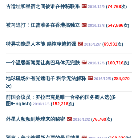
古遗址和星宿之间被谁在神秘联系
🖼️
(
74,768
次)
2016/12/9
被习追打！江曾准备在香港搞独立
🖼️
(
547,866
次)
2016/12/8
特异功能是人本能 越纯净越超强
🖼️
(
69,931
次)
2016/12/7
一个温馨新闻竟让奥巴马体无完肤
🖼️
(
160,716
次)
2016/12/6
地球磁场外有光速电子 科学无法解释
🖼️
(
284,070
2016/12/5
次)
前国会议员：罗拉巴克是唯一合格的国务卿人选(多
图/English)
(
152,218
次)
2016/12/3
外星人频频到地球来的秘密
🖼️
(
76,769
次)
2016/12/2
预言：美大选重新点票的最后结果
🖼️
(
168,320
次)