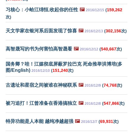
习核心：小蛤江绵恒,收起你的任性
🖼️
(
159,262
2016/12/15
次)
天文学家在银河系后面发现了惊喜
🖼️
(
302,156
次)
2016/12/13
高智晟写的书为何害怕高智晟看
🖼️
(
540,667
次)
2016/12/12
国务卿？哇！江媒彻底屏蔽罗拉巴克 死命推举洪博培(多
图/English)
(
151,240
次)
2016/12/10
古遗址和星宿之间被谁在神秘联系
🖼️
(
74,768
次)
2016/12/9
被习追打！江曾准备在香港搞独立
🖼️
(
547,866
次)
2016/12/8
特异功能是人本能 越纯净越超强
🖼️
(
69,931
次)
2016/12/7