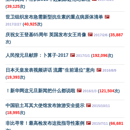
(
39,125
次)
世卫组织发布急需新型抗生素的重点病原体清单
🖼️
(
40,925
次)
2017/2/27
庆祝女王登基65周年 英国发布女王肖像
🖼️
(
35,887
2017/2/6
次)
人民报元旦献辞：卜算子·2017
🖼️
(
192,096
次)
2017/1/1
日本天皇发表视频讲话 流露"生前退位"意向
🖼️
2016/8/9
(
19,393
次)
！新华网这元旦新闻把什么都说啦
🖼️
(
121,504
次)
2016/1/3
中国驻土耳其大使馆发布旅游安全提示
🖼️
2015/10/11
(
18,995
次)
非比寻常！最高检发布这批指导性案例
🖼️
(
66,681
2015/7/11