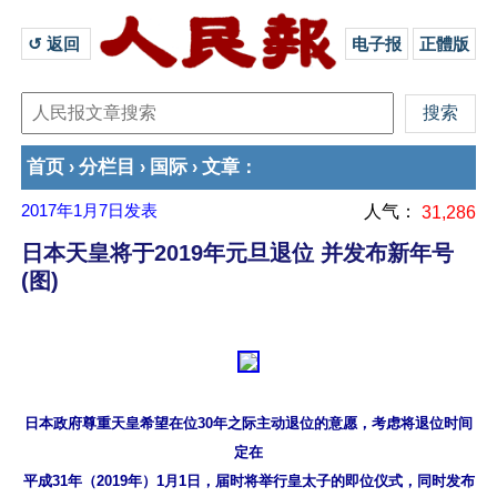
↺ 返回 
电子报
正體版
首页
分栏目
国际
文章
›
›
›
：
2017年1月7日
发表
人气：
31,286
日本天皇将于2019年元旦退位 并发布新年号
(图)
日本政府尊重天皇希望在位30年之际主动退位的意愿，考虑将退位时间
定在

平成31年（2019年）1月1日，届时将举行皇太子的即位仪式，同时发布