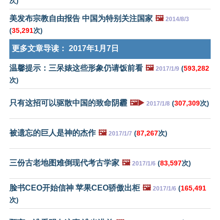
次)
美发布宗教自由报告 中国为特别关注国家
🖼️
2014/8/3
(
35,291
次)
更多文章导读：
2017年1月7日
温馨提示：三呆婊这些形象仍请饭前看
🖼️
(
593,282
2017/1/9
次)
只有这招可以驱散中国的致命阴霾
🖼️▶️
(
307,309
次)
2017/1/8
被遗忘的巨人是神的杰作
🖼️
(
87,267
次)
2017/1/7
三份古老地图难倒现代考古学家
🖼️
(
83,597
次)
2017/1/6
脸书CEO开始信神 苹果CEO骄傲出柜
🖼️
(
165,491
2017/1/6
次)