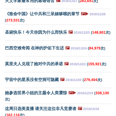
天文学家最常用的靠谱语言
🖼️
(
283,691
次)
2016/12/27
《致命中国》让中共和三呆婊哆嗦的章节
🖼️▶️
2016/12/26
(
273,531
次)
圣诞快乐！今天你因为什么而快乐
🖼️
(
148,801
次)
2016/12/25
巴西空难奇闻 在神的护佑下生还
🖼️
(
84,979
次)
2016/12/24
莫里夫人兑现了她对中共的承诺
🖼️
(
155,921
次)
2016/12/22
宇宙中的星系没有空洞可隐藏
🖼️
(
279,404
次)
2016/12/20
她参选世界小姐的主题令人类震惊
🖼️▶️
(
338,130
2016/12/19
次)
这周日选美直播 请关注这位非凡竞赛者
🖼️
2016/12/16
(
162,116
次)