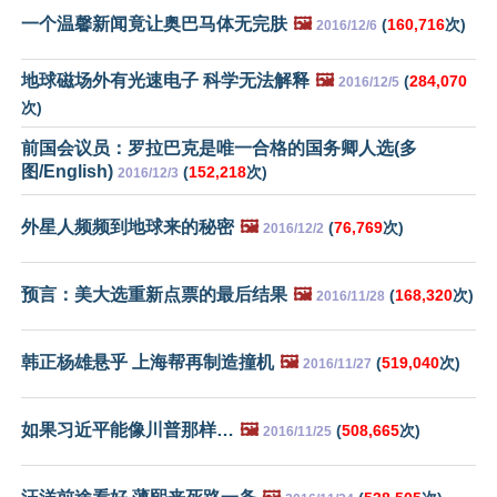
一个温馨新闻竟让奥巴马体无完肤
🖼️
(
160,716
次)
2016/12/6
地球磁场外有光速电子 科学无法解释
🖼️
(
284,070
2016/12/5
次)
前国会议员：罗拉巴克是唯一合格的国务卿人选(多
图/English)
(
152,218
次)
2016/12/3
外星人频频到地球来的秘密
🖼️
(
76,769
次)
2016/12/2
预言：美大选重新点票的最后结果
🖼️
(
168,320
次)
2016/11/28
韩正杨雄悬乎 上海帮再制造撞机
🖼️
(
519,040
次)
2016/11/27
如果习近平能像川普那样…
🖼️
(
508,665
次)
2016/11/25