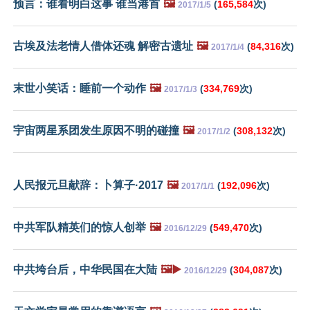
预言：谁看明白这事 谁当港首
🖼️
(
165,584
次)
2017/1/5
古埃及法老情人借体还魂 解密古遗址
🖼️
(
84,316
次)
2017/1/4
末世小笑话：睡前一个动作
🖼️
(
334,769
次)
2017/1/3
宇宙两星系团发生原因不明的碰撞
🖼️
(
308,132
次)
2017/1/2
人民报元旦献辞：卜算子·2017
🖼️
(
192,096
次)
2017/1/1
中共军队精英们的惊人创举
🖼️
(
549,470
次)
2016/12/29
中共垮台后，中华民国在大陆
🖼️▶️
(
304,087
次)
2016/12/29