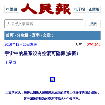
↺ 返回 
电子报
正體版
首页
分栏目
寰宇
文章
›
›
›
：
2016年12月20日
发表
人气：
279,404
宇宙中的星系没有空洞可隐藏(多图)
于星成
天文学家说，获得已知最大超级黑洞所致的异常天体爆炸的综合图像，

其中因爆炸所致的空洞可容纳六个银河系。