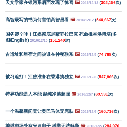
天文学家在银河系后面发现了惊喜
🖼️
(
302,156
次)
2016/12/13
高智晟写的书为何害怕高智晟看
🖼️
(
540,667
次)
2016/12/12
国务卿？哇！江媒彻底屏蔽罗拉巴克 死命推举洪博培(多
图/English)
(
151,240
次)
2016/12/10
古遗址和星宿之间被谁在神秘联系
🖼️
(
74,768
次)
2016/12/9
被习追打！江曾准备在香港搞独立
🖼️
(
547,866
次)
2016/12/8
特异功能是人本能 越纯净越超强
🖼️
(
69,931
次)
2016/12/7
一个温馨新闻竟让奥巴马体无完肤
🖼️
(
160,716
次)
2016/12/6
地球磁场外有光速电子 科学无法解释
🖼️
(
284,070
2016/12/5