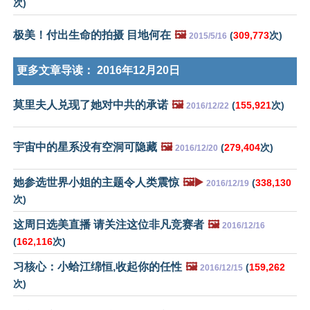
次)
极美！付出生命的拍摄 目地何在
🖼️
(
309,773
次)
2015/5/16
更多文章导读：
2016年12月20日
莫里夫人兑现了她对中共的承诺
🖼️
(
155,921
次)
2016/12/22
宇宙中的星系没有空洞可隐藏
🖼️
(
279,404
次)
2016/12/20
她参选世界小姐的主题令人类震惊
🖼️▶️
(
338,130
2016/12/19
次)
这周日选美直播 请关注这位非凡竞赛者
🖼️
2016/12/16
(
162,116
次)
习核心：小蛤江绵恒,收起你的任性
🖼️
(
159,262
2016/12/15
次)