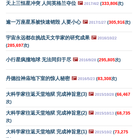
天上三恒星冲突 人间英格兰夺位
🖼️
(
333,806
次)
2017/4/2
逾一万座星系被快速销毁 人要小心
🖼️
(
305,916
次)
2017/1/27
宇宙永远都在挑战天文学家的研究成果
🖼️
2016/10/22
(
285,697
次)
小行星疯撞地球 无法同归于尽
🖼️
(
295,805
次)
2016/9/28
丹德拉神庙地下室的惊人秘密
🖼️
(
83,308
次)
2016/5/23
大科学家往返天堂地狱 完成神旨意(3)
🖼️
(
66,467
2015/10/28
次)
大科学家往返天堂地狱 完成神旨意(2)
🖼️
(
68,735
2015/10/13
次)
大科学家往返天堂地狱 完成神旨意(1)
🖼️
(
73,275
2015/10/2