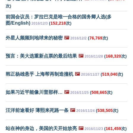
次)
前国会议员：罗拉巴克是唯一合格的国务卿人选(多
图/English)
(
152,218
次)
2016/12/3
外星人频频到地球来的秘密
🖼️
(
76,769
次)
2016/12/2
预言：美大选重新点票的最后结果
🖼️
(
168,320
次)
2016/11/28
韩正杨雄悬乎 上海帮再制造撞机
🖼️
(
519,040
次)
2016/11/27
如果习近平能像川普那样…
🖼️
(
508,665
次)
2016/11/25
汪洋前途看好 薄熙来死路一条
🖼️
(
538,505
次)
2016/11/24
站在神的身边，美国的天开始放亮
🖼️
(
161,459
次)
2016/11/23