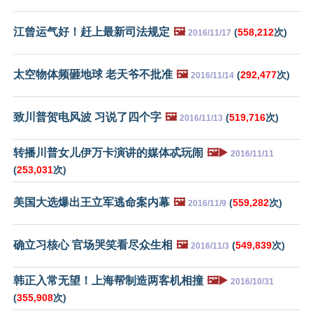
江曾运气好！赶上最新司法规定
🖼️
(
558,212
次)
2016/11/17
太空物体频砸地球 老天爷不批准
🖼️
(
292,477
次)
2016/11/14
致川普贺电风波 习说了四个字
🖼️
(
519,716
次)
2016/11/13
转播川普女儿伊万卡演讲的媒体忒玩闹
🖼️▶️
2016/11/11
(
253,031
次)
美国大选爆出王立军逃命案内幕
🖼️
(
559,282
次)
2016/11/9
确立习核心 官场哭笑看尽众生相
🖼️
(
549,839
次)
2016/11/3
韩正入常无望！上海帮制造两客机相撞
🖼️▶️
2016/10/31
(
355,908
次)