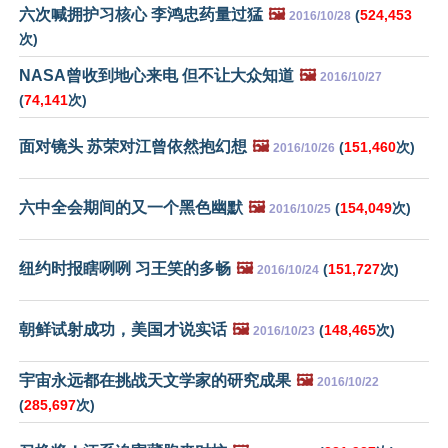
六次喊拥护习核心 李鸿忠药量过猛
🖼️
(
524,453
2016/10/28
次)
NASA曾收到地心来电 但不让大众知道
🖼️
2016/10/27
(
74,141
次)
面对镜头 苏荣对江曾依然抱幻想
🖼️
(
151,460
次)
2016/10/26
六中全会期间的又一个黑色幽默
🖼️
(
154,049
次)
2016/10/25
纽约时报瞎咧咧 习王笑的多畅
🖼️
(
151,727
次)
2016/10/24
朝鲜试射成功，美国才说实话
🖼️
(
148,465
次)
2016/10/23
宇宙永远都在挑战天文学家的研究成果
🖼️
2016/10/22
(
285,697
次)