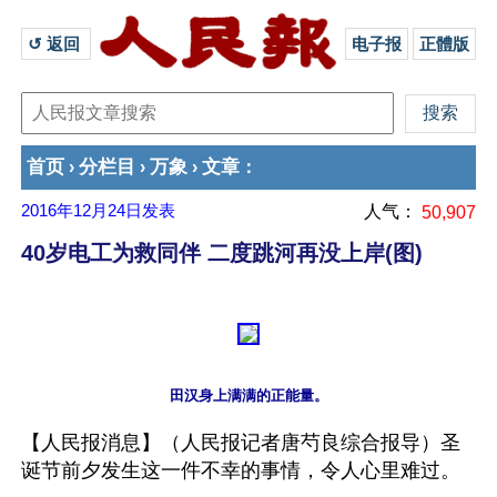
↺ 返回 
电子报
正體版
首页
分栏目
万象
文章
›
›
›
：
2016年12月24日
发表
人气：
50,907
40岁电工为救同伴 二度跳河再没上岸(图)
【人民报消息】（人民报记者唐芍良综合报导）圣
诞节前夕发生这一件不幸的事情，令人心里难过。
