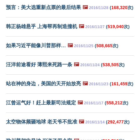
预言：美大选重新点票的最后结果
🖼️
(
168,320
次)
2016/11/28
韩正杨雄悬乎 上海帮再制造撞机
🖼️
(
519,040
次)
2016/11/27
如果习近平能像川普那样…
🖼️
(
508,665
次)
2016/11/25
汪洋前途看好 薄熙来死路一条
🖼️
(
538,505
次)
2016/11/24
站在神的身边，美国的天开始放亮
🖼️
(
161,459
次)
2016/11/23
江曾运气好！赶上最新司法规定
🖼️
(
558,212
次)
2016/11/17
太空物体频砸地球 老天爷不批准
🖼️
(
292,477
次)
2016/11/14