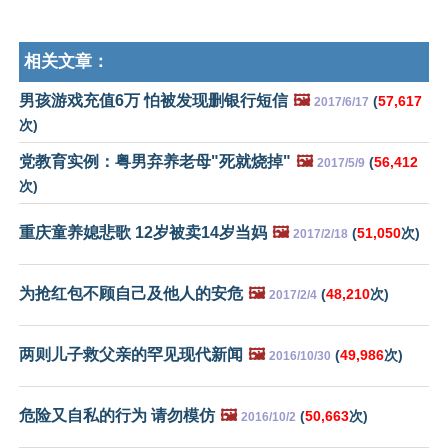
相关文章：
男孩游戏充值6万 怕被发现删银行短信
🖼️
(
57,617
2017/6/17
次)
党教育实例：粤男弃养老母"死就烧掉"
🖼️
(
56,412
2017/5/9
次)
重庆童养媳悲歌 12岁被卖14岁当妈
🖼️
(
51,050
次)
2017/2/18
为抢红包不顾自己及他人的安危
🖼️
(
48,210
次)
2017/2/4
两则儿子救父亲的罕见现代新闻
🖼️
(
49,986
次)
2016/10/30
危险又自私的行为 请勿模仿
🖼️
(
50,663
次)
2016/10/2