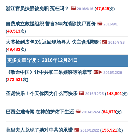
浙江官员扶照被免职 冤枉吗？
🖼️
(
47,645
次)
2016/9/16
自费成立救援组织 誓言3年内消除挟尸要价
🖼️
2016/9/1
(
49,513
次)
大爷捡到皮包3次返回现场寻人 失主含泪鞠躬
🖼️
2016/7/28
(
49,483
次)
更多文章导读：
2016年12月24日
《致命中国》让中共和三呆婊哆嗦的章节
🖼️▶️
2016/12/26
(
273,531
次)
圣诞快乐！今天你因为什么而快乐
🖼️
(
148,801
次)
2016/12/25
巴西空难奇闻 在神的护佑下生还
🖼️
(
84,979
次)
2016/12/24
莫里夫人兑现了她对中共的承诺
🖼️
(
155,921
次)
2016/12/22