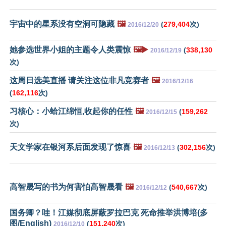
宇宙中的星系没有空洞可隐藏
🖼️
(
279,404
次)
2016/12/20
她参选世界小姐的主题令人类震惊
🖼️▶️
(
338,130
2016/12/19
次)
这周日选美直播 请关注这位非凡竞赛者
🖼️
2016/12/16
(
162,116
次)
习核心：小蛤江绵恒,收起你的任性
🖼️
(
159,262
2016/12/15
次)
天文学家在银河系后面发现了惊喜
🖼️
(
302,156
次)
2016/12/13
高智晟写的书为何害怕高智晟看
🖼️
(
540,667
次)
2016/12/12
国务卿？哇！江媒彻底屏蔽罗拉巴克 死命推举洪博培(多
图/English)
(
151,240
次)
2016/12/10