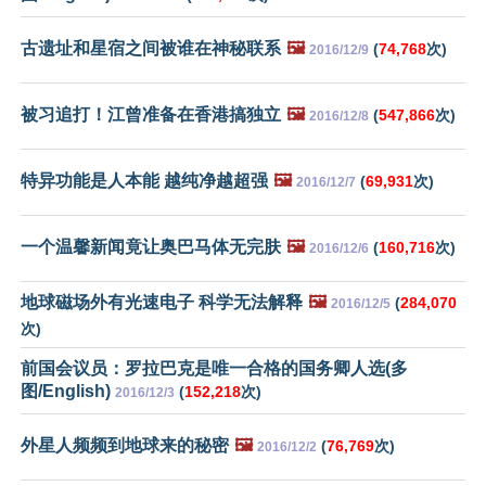
古遗址和星宿之间被谁在神秘联系
🖼️
(
74,768
次)
2016/12/9
被习追打！江曾准备在香港搞独立
🖼️
(
547,866
次)
2016/12/8
特异功能是人本能 越纯净越超强
🖼️
(
69,931
次)
2016/12/7
一个温馨新闻竟让奥巴马体无完肤
🖼️
(
160,716
次)
2016/12/6
地球磁场外有光速电子 科学无法解释
🖼️
(
284,070
2016/12/5
次)
前国会议员：罗拉巴克是唯一合格的国务卿人选(多
图/English)
(
152,218
次)
2016/12/3
外星人频频到地球来的秘密
🖼️
(
76,769
次)
2016/12/2