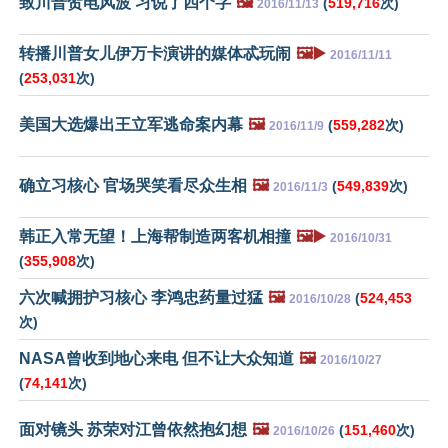
致川普贺电风波 习说了四个字
🖼️
(
519,716
次)
2016/11/13
转播川普女儿伊万卡演讲的媒体忒玩闹
🖼️▶️
2016/11/11
(
253,031
次)
美国大选爆出王立军逃命案内幕
🖼️
(
559,282
次)
2016/11/9
确立习核心 官场哭笑看尽众生相
🖼️
(
549,839
次)
2016/11/3
韩正入常无望！上海帮制造两客机相撞
🖼️▶️
2016/10/31
(
355,908
次)
六次喊拥护习核心 李鸿忠药量过猛
🖼️
(
524,453
2016/10/28
次)
NASA曾收到地心来电 但不让大众知道
🖼️
2016/10/27
(
74,141
次)
面对镜头 苏荣对江曾依然抱幻想
🖼️
(
151,460
次)
2016/10/26