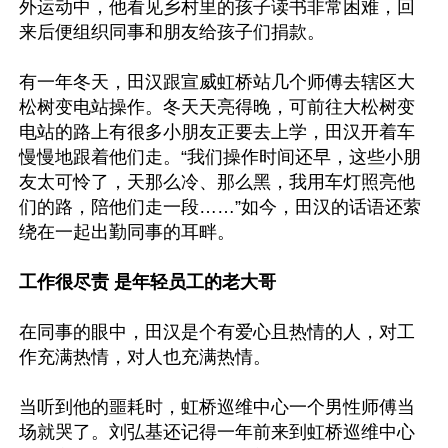
外运动中，他看见乡村里的孩子读书非常困难，回
来后便组织同事和朋友给孩子们捐款。

有一年冬天，田汉跟宣威虹桥站几个师傅去辖区大
松树变电站操作。冬天天亮得晚，可前往大松树变
电站的路上有很多小朋友正要去上学，田汉开着车
慢慢地跟着他们走。“我们操作时间还早，这些小朋
友太可怜了，天那么冷、那么黑，我用车灯照亮他
们的路，陪他们走一段……”如今，田汉的话语还萦
绕在一起出勤同事的耳畔。

工作很尽责 是年轻员工的老大哥
在同事的眼中，田汉是个有爱心且热情的人，对工
作充满热情，对人也充满热情。

当听到他的噩耗时，虹桥巡维中心一个男性师傅当
场就哭了。刘弘基还记得一年前来到虹桥巡维中心