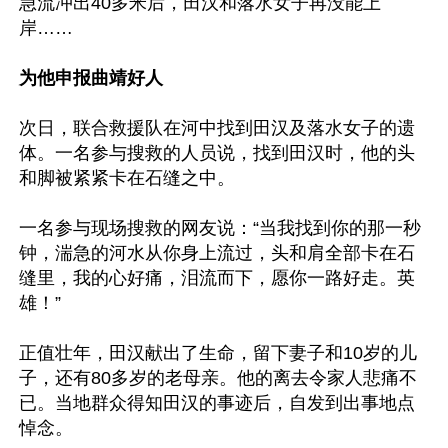
急流冲出40多米后，田汉和落水女子再没能上
岸……

为他申报曲靖好人
次日，联合救援队在河中找到田汉及落水女子的遗
体。一名参与搜救的人员说，找到田汉时，他的头
和脚被紧紧卡在石缝之中。

一名参与现场搜救的网友说：“当我找到你的那一秒
钟，湍急的河水从你身上流过，头和肩全部卡在石
缝里，我的心好痛，泪流而下，愿你一路好走。英
雄！”

正值壮年，田汉献出了生命，留下妻子和10岁的儿
子，还有80多岁的老母亲。他的离去令家人悲痛不
已。当地群众得知田汉的事迹后，自发到出事地点
悼念。
