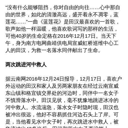
“没有什么能够阻挡，你对自由的向往……心中那自
由的世界，如此的清澈高远，盛开着永不凋零，蓝
莲花……”一曲《蓝莲花》是田汉最喜欢的一首歌，
歌声如他一样温暖，他喜欢歌词写的那样的生活，
可他40岁的生命定格在2016年12月17日。当天下
午，身为南方电网曲靖供电局宣威虹桥巡维中心工
人的田汉，为救一名落水同伴献出了生命。

两次跳进河中救人
据云南网2016年12月24日报导，12月17日，喜欢户
外运动的田汉和家人及另两家朋友在经过云南宣威
东山镇和格宜镇交界处的河边时，同伴中一名女子
不慎滑落水中。田汉见状，毫不犹豫地跳进冰冷的
河中救人。水流湍急，落水女子时隐时现，田汉也
被冲出很远，他好不容易抓住河边石头上了岸。可
是，当他看见水中女子时，再次跳进水中救人，被