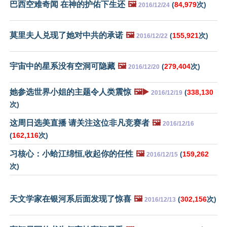
巴西空难奇闻 在神的护佑下生还
🖼️
(
84,979
次)
2016/12/24
莫里夫人兑现了她对中共的承诺
🖼️
(
155,921
次)
2016/12/22
宇宙中的星系没有空洞可隐藏
🖼️
(
279,404
次)
2016/12/20
她参选世界小姐的主题令人类震惊
🖼️▶️
(
338,130
2016/12/19
次)
这周日选美直播 请关注这位非凡竞赛者
🖼️
2016/12/16
(
162,116
次)
习核心：小蛤江绵恒,收起你的任性
🖼️
(
159,262
2016/12/15
次)
天文学家在银河系后面发现了惊喜
🖼️
(
302,156
次)
2016/12/13