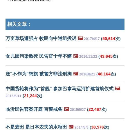
相关文章：
万亩草场遭强占 牧民向中巡组投诉
🖼️
(
50,614
次)
2017/4/17
女儿因污染致死 民告官十年不懈
🖼️
(
43,645
次)
2016/11/22
送"不作为"锦旗 被警方非法刑拘
🖼️
(
48,164
次)
2016/8/21
中国货轮将作为"首舰" 参加巴拿马运河扩建首航仪式
🖼️
(
21,244
次)
2016/6/11
临沂民告官案开庭 百警戒备
🖼️
(
22,467
次)
2015/5/27
不是麦田 是日本农夫的水稻田
🖼️
(
38,576
次)
2014/8/3