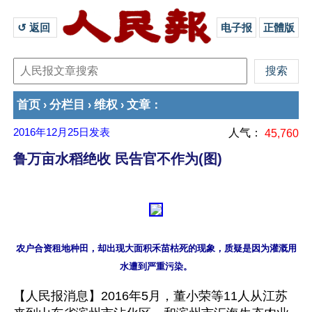
↺ 返回 
电子报
正體版
首页
分栏目
维权
文章
›
›
›
：
2016年12月25日
发表
人气：
45,760
鲁万亩水稻绝收 民告官不作为(图)
农户合资租地种田，却出现大面积禾苗枯死的现象，质疑是因为灌溉用
【人民报消息】2016年5月，董小荣等11人从江苏