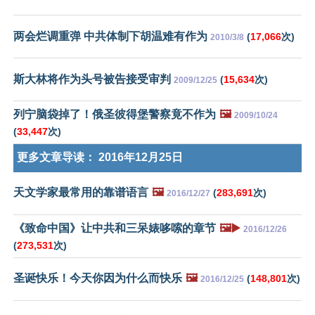
两会烂调重弹 中共体制下胡温难有作为
(
17,066
次)
2010/3/8
斯大林将作为头号被告接受审判
(
15,634
次)
2009/12/25
列宁脑袋掉了！俄圣彼得堡警察竟不作为
🖼️
2009/10/24
(
33,447
次)
更多文章导读：
2016年12月25日
天文学家最常用的靠谱语言
🖼️
(
283,691
次)
2016/12/27
《致命中国》让中共和三呆婊哆嗦的章节
🖼️▶️
2016/12/26
(
273,531
次)
圣诞快乐！今天你因为什么而快乐
🖼️
(
148,801
次)
2016/12/25