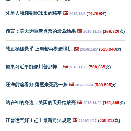
外星人频频到地球来的秘密
🖼️
(
76,769
次)
2016/12/2
预言：美大选重新点票的最后结果
🖼️
(
168,320
次)
2016/11/28
韩正杨雄悬乎 上海帮再制造撞机
🖼️
(
519,040
次)
2016/11/27
如果习近平能像川普那样…
🖼️
(
508,665
次)
2016/11/25
汪洋前途看好 薄熙来死路一条
🖼️
(
538,505
次)
2016/11/24
站在神的身边，美国的天开始放亮
🖼️
(
161,459
次)
2016/11/23
江曾运气好！赶上最新司法规定
🖼️
(
558,212
次)
2016/11/17