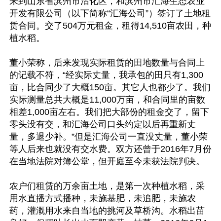
来到山东省滨州市沾化区，和滨州市汇海生态农业
开发有限公司（以下简称“汇海公司”）签订了土地租
赁合同。交了504万元租金，租得14,510亩农田，种
植水稻。

董小荣称，后来发现实际租赁的田地数量与合同上
的记载不符，“经实际丈量，我承包的田只有1,300
亩，比合同少了大概150亩。其它人也都少了。我们
实际测量总共大概是11,000万亩，和合同里的亩数
相差1,000亩左右。我们把大部份的租金交了，留下
零头没有交，和汇海公司口头约定以后再重新丈
量，多退少补。”但是汇海公司一直没丈量，董小荣
等人后来也就没有交水费。双方还曾于2016年7月份
在当地法院对簿公堂，但开庭至今未获法院判决。

农户们租赁的万余亩土地，是第一次种植水稻，采
用水直播方式播种，未施基肥，未追肥，未施农
药，灌溉用水来自当地的挑河及草桥沟。水稻出苗