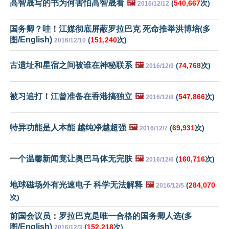
高智晟写的书为何害怕高智晟看
🖼️
(
540,667
次)
2016/12/12
国务卿？哇！江媒彻底屏蔽罗拉巴克 死命推举洪博培(多
图/English)
(
151,240
次)
2016/12/10
古遗址和星宿之间被谁在神秘联系
🖼️
(
74,768
次)
2016/12/9
被习追打！江曾准备在香港搞独立
🖼️
(
547,866
次)
2016/12/8
特异功能是人本能 越纯净越超强
🖼️
(
69,931
次)
2016/12/7
一个温馨新闻竟让奥巴马体无完肤
🖼️
(
160,716
次)
2016/12/6
地球磁场外有光速电子 科学无法解释
🖼️
(
284,070
2016/12/5
次)
前国会议员：罗拉巴克是唯一合格的国务卿人选(多
图/English)
(
152,218
次)
2016/12/3