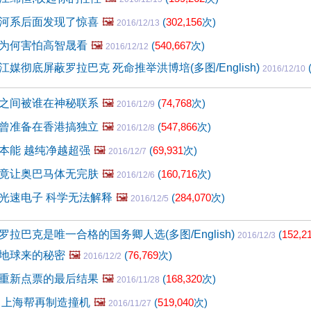
河系后面发现了惊喜
🖼️
(
302,156
次)
2016/12/13
为何害怕高智晟看
🖼️
(
540,667
次)
2016/12/12
媒彻底屏蔽罗拉巴克 死命推举洪博培(多图/English)
2016/12/10
之间被谁在神秘联系
🖼️
(
74,768
次)
2016/12/9
曾准备在香港搞独立
🖼️
(
547,866
次)
2016/12/8
本能 越纯净越超强
🖼️
(
69,931
次)
2016/12/7
竟让奥巴马体无完肤
🖼️
(
160,716
次)
2016/12/6
光速电子 科学无法解释
🖼️
(
284,070
次)
2016/12/5
拉巴克是唯一合格的国务卿人选(多图/English)
(
152,2
2016/12/3
地球来的秘密
🖼️
(
76,769
次)
2016/12/2
重新点票的最后结果
🖼️
(
168,320
次)
2016/11/28
 上海帮再制造撞机
🖼️
(
519,040
次)
2016/11/27