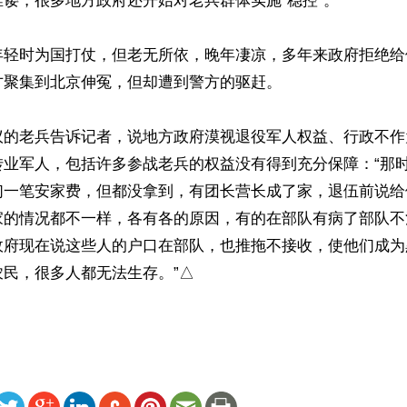
诿，很多地方政府还开始对老兵群体实施“稳控”。

年轻时为国打仗，但老无所依，晚年凄凉，多年来政府拒绝给
聚集到北京伸冤，但却遭到警方的驱赶。

议的老兵告诉记者，说地方政府漠视退役军人权益、行政不作
转业军人，包括许多参战老兵的权益没有得到充分保障：“那
们一笔安家费，但都没拿到，有团长营长成了家，退伍前说给
家的情况都不一样，各有各的原因，有的在部队有病了部队不
政府现在说这些人的户口在部队，也推拖不接收，使他们成为
农民，很多人都无法生存。”△
ww.renminbao.com/rmb/articles/2017/1/8/64846.html