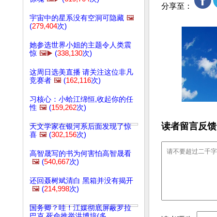
分享至：
宇宙中的星系没有空洞可隐藏
🖼️
(
279,404
次)
她参选世界小姐的主题令人类震
惊
🖼️▶️
(
338,130
次)
这周日选美直播 请关注这位非凡
竞赛者
🖼️
(
162,116
次)
习核心：小蛤江绵恒,收起你的任
性
🖼️
(
159,262
次)
读者留言反馈
天文学家在银河系后面发现了惊
喜
🖼️
(
302,156
次)
高智晟写的书为何害怕高智晟看
🖼️
(
540,667
次)
还回聂树斌清白 黑箱并没有揭开
🖼️
(
214,998
次)
国务卿？哇！江媒彻底屏蔽罗拉
巴克 死命推举洪博培(多