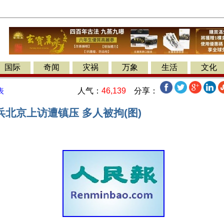
国际
奇闻
灾祸
万象
生活
文化
人气：
46,139
分享：
表
北京上访遭镇压 多人被拘(图)