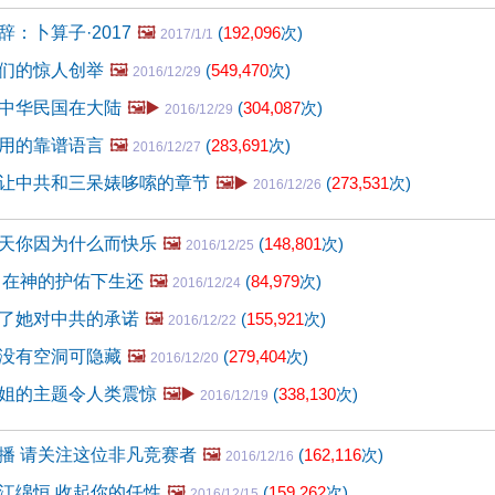
：卜算子·2017
🖼️
(
192,096
次)
2017/1/1
们的惊人创举
🖼️
(
549,470
次)
2016/12/29
中华民国在大陆
🖼️▶️
(
304,087
次)
2016/12/29
用的靠谱语言
🖼️
(
283,691
次)
2016/12/27
让中共和三呆婊哆嗦的章节
🖼️▶️
(
273,531
次)
2016/12/26
天你因为什么而快乐
🖼️
(
148,801
次)
2016/12/25
 在神的护佑下生还
🖼️
(
84,979
次)
2016/12/24
了她对中共的承诺
🖼️
(
155,921
次)
2016/12/22
没有空洞可隐藏
🖼️
(
279,404
次)
2016/12/20
姐的主题令人类震惊
🖼️▶️
(
338,130
次)
2016/12/19
播 请关注这位非凡竞赛者
🖼️
(
162,116
次)
2016/12/16
江绵恒,收起你的任性
🖼️
(
159,262
次)
2016/12/15