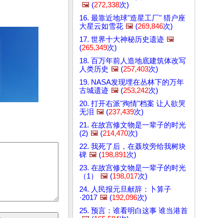
🖼️
(
272,338
次)
16. 最靠近地球"造星工厂" 猎户座
大星云如雪花
🖼️
(
269,846
次)
17. 世界十大神秘历史遗迹
🖼️
(
265,349
次)
18. 百万年前人造地底建筑体改写
人类历史
🖼️
(
257,403
次)
19. NASA发现埋在丛林下的万年
古城遗迹
🖼️
(
253,242
次)
20. 打开右派"殉情"档案 让人欲哭
无泪
🖼️
(
237,439
次)
21. 在故宫修文物是一辈子的时光
(2)
🖼️
(
214,470
次)
22. 我死了后，在聂坟旁给我树块
碑
🖼️
(
198,891
次)
23. 在故宫修文物是一辈子的时光
（1）
🖼️
(
198,017
次)
24. 人民报元旦献辞：卜算子
·2017
🖼️
(
192,096
次)
25. 预言：谁看明白这事 谁当港首