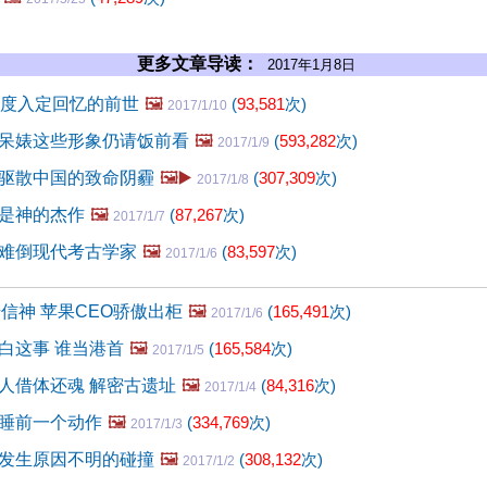
更多文章导读：
2017年1月8日
深度入定回忆的前世
🖼️
(
93,581
次)
2017/1/10
呆婊这些形象仍请饭前看
🖼️
(
593,282
次)
2017/1/9
驱散中国的致命阴霾
🖼️▶️
(
307,309
次)
2017/1/8
是神的杰作
🖼️
(
87,267
次)
2017/1/7
难倒现代考古学家
🖼️
(
83,597
次)
2017/1/6
信神 苹果CEO骄傲出柜
🖼️
(
165,491
次)
2017/1/6
白这事 谁当港首
🖼️
(
165,584
次)
2017/1/5
人借体还魂 解密古遗址
🖼️
(
84,316
次)
2017/1/4
睡前一个动作
🖼️
(
334,769
次)
2017/1/3
发生原因不明的碰撞
🖼️
(
308,132
次)
2017/1/2