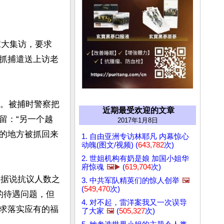
末大集访，要求
抓捕遣送上访老
释。被捕时警察把
近期最受欢迎的文章
留：“另一个越
2017年1月8日
的地方被抓回来
1. 自由亚洲专访林耶凡 内幕惊心
动魄(图文/视频) (
643,782
次)
2. 世姐机构有奶是娘 加国小姐华
府惊魂
🖼️▶️
(
619,704
次)
，据说抗议人数之
3. 中共军队精英们的惊人创举
🖼️
(
549,470
次)
的待遇问题，但
4. 对不起，雷洋案我又一次误导
求落实应有的福
了大家
🖼️
(
505,327
次)