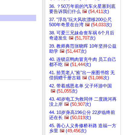
36. ？50万年前的汽车火星塞到底
要告诉我们什么
🖼️
(
54,411
次)
37. "浮岛"玩大风吹漂移200公尺
500年奇景在台湾
🖼️
(
54,033
次)
38. 可爱三兄妹命丧车祸 6个月后
奇迹发生
🖼️
(
51,707
次)
39. 教师典范张晓晖 10年坚持公益
助学
🖼️
(
51,447
次)
40. 连锁店鸭肉冒充牛肉 员工自己
都不吃
🖼️
(
51,444
次)
41. 拾荒老人"捡"出一座图书馆 无
偿捐赠千册古籍
🖼️
(
51,086
次)
42. 带着感恩名单 父子环游中国
🖼️
(
51,055
次)
43. 40岁电工为救同伴 二度跳河再
没上岸
🖼️
(
50,907
次)
44. 10岁身高196公分 22岁临终前
还在长
🖼️
(
50,019
次)
45. 善心人义务修桥补路 造福一方
乡里
🖼️
(
49,456
次)