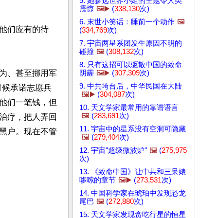
5. 她参选世界小姐的主题令人类
震惊
🖼️▶️
(
338,130
次)
6. 末世小笑话：睡前一个动作
🖼️
他们应有的待
(
334,769
次)
7. 宇宙两星系团发生原因不明的
碰撞
🖼️
(
308,132
次)
8. 只有这招可以驱散中国的致命
为、甚至挪用军
阴霾
🖼️▶️
(
307,309
次)
9. 中共垮台后，中华民国在大陆
时候承诺志愿兵
🖼️▶️
(
304,087
次)
他们一笔钱，但
10. 天文学家最常用的靠谱语言
🖼️
(
283,691
次)
治疗，把人弄回
11. 宇宙中的星系没有空洞可隐藏
黑户。现在不管
🖼️
(
279,404
次)
12. 宇宙"超级微波炉"
🖼️
(
275,975
次)
13. 《致命中国》让中共和三呆婊
哆嗦的章节
🖼️▶️
(
273,531
次)
14. 中国科学家在琥珀中发现恐龙
尾巴
🖼️
(
272,880
次)
15. 天文学家发现贪吃行星的恒星