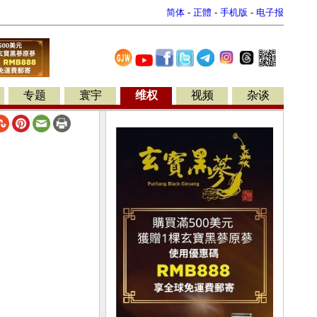
简体
-
正體
-
手机版
-
电子报
专题
寰宇
维权
视频
杂谈