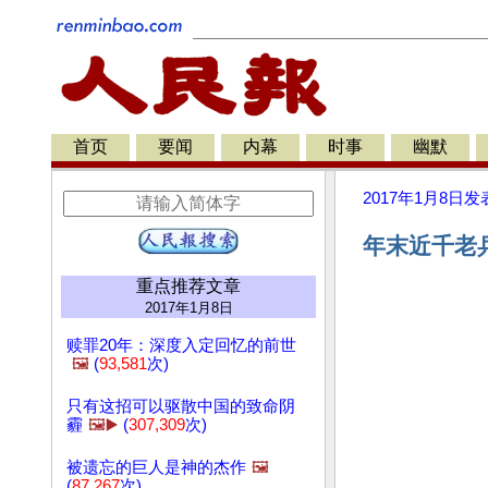
首页
要闻
内幕
时事
幽默
2017年1月8日
发
年末近千老兵
重点推荐文章
2017年1月8日
赎罪20年：深度入定回忆的前世
🖼️
(
93,581
次)
只有这招可以驱散中国的致命阴
霾
🖼️▶️
(
307,309
次)
被遗忘的巨人是神的杰作
🖼️
(
87,267
次)