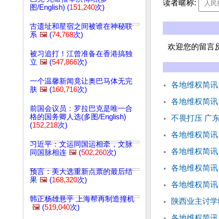
读者暱称:
图/English) (
151,240
次)
古遗址和星宿之间被谁在神秘联
系
🖼️
(
74,768
次)
欢迎您的留言
被习追打！江曾准备在香港搞独
立
🖼️
(
547,866
次)
一个温馨新闻竟让奥巴马体无完
各地维权简讯
肤
🖼️
(
160,716
次)
各地维权简讯
前国会议员：罗拉巴克是唯一合
格的国务卿人选(多图/English)
不畏打压 广
(
152,218
次)
各地维权简讯
习近平：文运同国运相牵，文脉
各地维权简讯
同国脉相连
🖼️
(
502,260
次)
各地维权简讯
预言：美大选重新点票的最后结
果
🖼️
(
168,320
次)
各地维权简讯
韩正杨雄悬乎 上海帮再制造撞机
陕西业主讨学
🖼️
(
519,040
次)
各地维权简讯