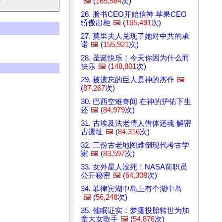
🖼️
(
165,584
次)
26. 脸书CEO开始信神 苹果CEO
骄傲出柜
🖼️
(
165,491
次)
27. 莫里夫人兑现了她对中共的承
诺
🖼️
(
155,921
次)
28. 圣诞快乐！今天你因为什么而
快乐
🖼️
(
148,801
次)
29. 被遗忘的巨人是神的杰作
🖼️
(
87,267
次)
30. 巴西空难奇闻 在神的护佑下生
还
🖼️
(
84,979
次)
31. 古埃及法老情人借体还魂 解密
古遗址
🖼️
(
84,316
次)
32. 三份古老地图难倒现代考古学
家
🖼️
(
83,597
次)
33. 女外星人没死！NASA前职员
公开秘密
🖼️
(
64,308
次)
34. 菲律宾湖中岛上有个湖中岛
🖼️
(
56,248
次)
35. 催眠证实：梦露投胎转世为加
拿大女歌手
🖼️
(
54,876
次)