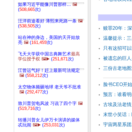
如果习近平能像川普那样…
🖼️
(
508,665
次)
汪洋前途看好 薄熙来死路一条
🖼️
(
538,505
次)
赎罪20年：
站在神的身边，美国的天开始放
温馨提示：三
亮
🖼️
(
161,459
次)
只有这招可以
飞天大学获中国古典舞艺术
最高
被遗忘的巨人
学位授予权
🖼️▶️
(
251,671
次)
三份古老地图
江曾运气好！赶上最新司法规定
🖼️
(
558,212
次)
脸书CEO开始
太空物体频砸地球 老天爷不批准
🖼️
(
292,477
次)
预言：谁看明
致川普贺电风波 习说了四个字
🖼️
古埃及法老情
(
519,716
次)
末世小笑话：
转播川普女儿伊万卡演讲的媒体
宇宙两星系团
忒玩闹
🖼️▶️
(
253,031
次)