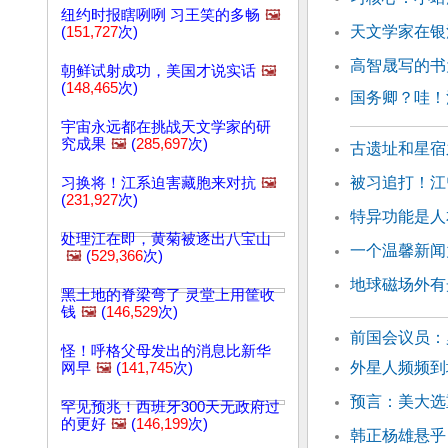
纽约时报瞎咧咧 习王笑的多畅
🖼️
天文学家在银
(
151,727
次)
高智晟写的书
朝鲜试射成功，美国才说实话
🖼️
(
148,465
次)
国务卿？哇！江
宇宙永远都在挑战天文学家的研
究成果
🖼️
(
285,697
次)
古遗址和星宿
被习追打！江
习换将！江系迫害藏胞来对抗
🖼️
(
231,927
次)
特异功能是人
处理江在即，黄菊被逐出八宝山
一个温馨新闻
🖼️
(
529,366
次)
地球磁场外有
黑土地的脊梁弯了 灵堂上用筐收
钱
🖼️
(
146,529
次)
前国会议员：罗
怪！呼格父母发出的消息比新华
外星人频频到
网早
🖼️
(
141,745
次)
预言：美大选
罕见预兆！西班牙300天无政府过
的更好
🖼️
(
146,199
次)
韩正杨雄悬乎