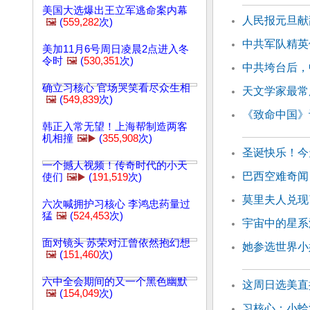
美国大选爆出王立军逃命案内幕
人民报元旦献辞
🖼️
(
559,282
次)
中共军队精英
美加11月6号周日凌晨2点进入冬
令时
🖼️
(
530,351
次)
中共垮台后，
确立习核心 官场哭笑看尽众生相
天文学家最常
🖼️
(
549,839
次)
《致命中国》
韩正入常无望！上海帮制造两客
机相撞
🖼️▶️
(
355,908
次)
圣诞快乐！今
一个撼人视频！传奇时代的小天
巴西空难奇闻
使们
🖼️▶️
(
191,519
次)
莫里夫人兑现
六次喊拥护习核心 李鸿忠药量过
猛
🖼️
(
524,453
次)
宇宙中的星系
面对镜头 苏荣对江曾依然抱幻想
她参选世界小
🖼️
(
151,460
次)
六中全会期间的又一个黑色幽默
这周日选美直
🖼️
(
154,049
次)
习核心：小蛤