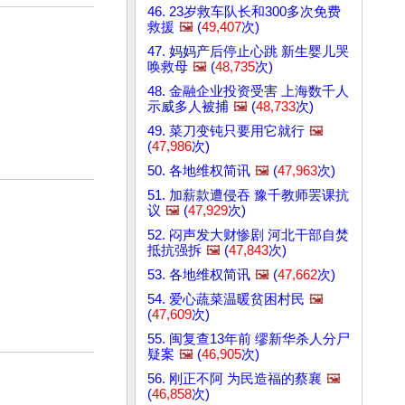
46. 23岁救车队长和300多次免费
救援
🖼️
(
49,407
次)
47. 妈妈产后停止心跳 新生婴儿哭
唤救母
🖼️
(
48,735
次)
48. 金融企业投资受害 上海数千人
示威多人被捕
🖼️
(
48,733
次)
49. 菜刀变钝只要用它就行
🖼️
(
47,986
次)
50. 各地维权简讯
🖼️
(
47,963
次)
51. 加薪款遭侵吞 豫千教师罢课抗
议
🖼️
(
47,929
次)
52. 闷声发大财惨剧 河北干部自焚
抵抗强拆
🖼️
(
47,843
次)
53. 各地维权简讯
🖼️
(
47,662
次)
54. 爱心蔬菜温暖贫困村民
🖼️
(
47,609
次)
55. 闽复查13年前 缪新华杀人分尸
疑案
🖼️
(
46,905
次)
56. 刚正不阿 为民造福的蔡襄
🖼️
(
46,858
次)