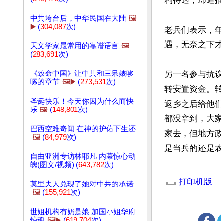
利待遇，却遭推
中共垮台后，中华民国在大陆
🖼️
▶️
(
304,087
次)
老兵们表示，
遇，无奈之下才
天文学家最常用的靠谱语言
🖼️
(
283,691
次)
《致命中国》让中共和三呆婊哆
另一名参与抗
嗦的章节
🖼️▶️
(
273,531
次)
转安置资金。
圣诞快乐！今天你因为什么而快
返乡之后给他
乐
🖼️
(
148,801
次)
都没拿到，大
巴西空难奇闻 在神的护佑下生还
家去，但地方
🖼️
(
84,979
次)
是当兵的还是
自由亚洲专访林耶凡 内幕惊心动
魄(图文/视频) (
643,782
次)
文章网址: http://w
打印机版
莫里夫人兑现了她对中共的承诺
🖼️
(
155,921
次)
世姐机构有奶是娘 加国小姐华府
惊魂
🖼️▶️
(
619,704
次)