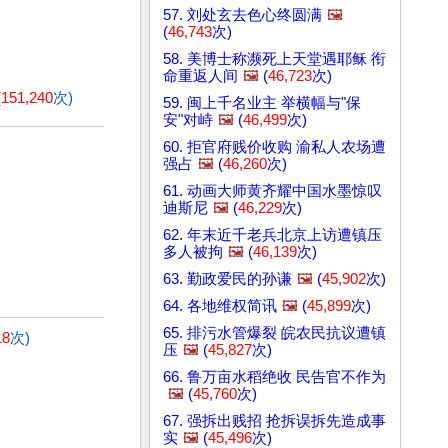
57. 刘处玄去色心终圆满
🖼️
(
46,743
次)
58. 美博士称濒死上天堂遇耶稣 衔
命重返人间
🖼️
(
46,723
次)
(
151,240
次)
59. 闽上千名业主 举横幅与"保
安"对峙
🖼️
(
46,499
次)
60. 拒官府贱价收购 渝私人农场遭
强占
🖼️
(
46,260
次)
61. 动画大师黄齐耀中国水墨惊叹
迪斯尼
🖼️
(
46,229
次)
62. 年末近千老兵北京上访遭镇压
多人被拘
🖼️
(
46,139
次)
63. 勤政爱民的孙谦
🖼️
(
45,902
次)
64. 各地维权简讯
🖼️
(
45,899
次)
65. 排污水管爆裂 皖农民抗议遭镇
18
次)
压
🖼️
(
45,827
次)
66. 鲁万亩水稻绝收 民告官不作为
🖼️
(
45,760
次)
67. 强拆出贱招 抢拆误拆先造成事
实
🖼️
(
45,496
次)