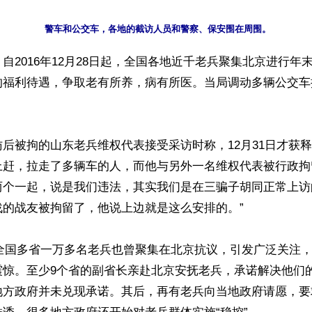
自2016年12月28日起，全国各地近千老兵聚集北京进行年
的福利待遇，争取老有所养，病有所医。当局调动多辆公交车
后被拘的山东老兵维权代表接受采访时称，12月31日才获
上赶，拉走了多辆车的人，而他与另外一名维权代表被行政拘
两个一起，说是我们违法，其实我们是在三骗子胡同正常上访
的战友被拘留了，他说上边就是这么安排的。”

月，全国多省一万多名老兵也曾聚集在北京抗议，引发广泛关注
震惊。至少9个省的副省长亲赴北京安抚老兵，承诺解决他们
地方政府并未兑现承诺。其后，再有老兵向当地政府请愿，要