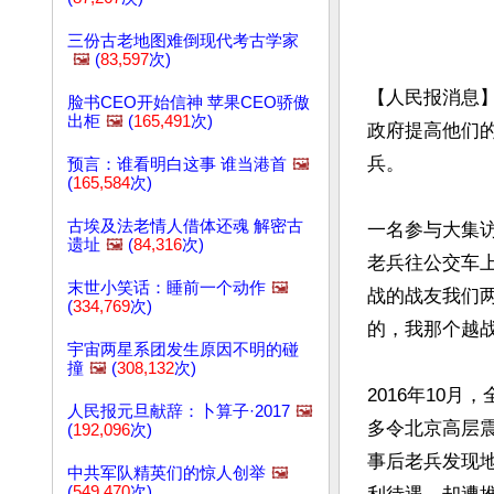
三份古老地图难倒现代考古学家
🖼️
(
83,597
次)
【人民报消息】
脸书CEO开始信神 苹果CEO骄傲
出柜
🖼️
(
165,491
次)
政府提高他们
兵。

预言：谁看明白这事 谁当港首
🖼️
(
165,584
次)
古埃及法老情人借体还魂 解密古
一名参与大集访
遗址
🖼️
(
84,316
次)
老兵往公交车
末世小笑话：睡前一个动作
🖼️
战的战友我们
(
334,769
次)
的，我那个越战
宇宙两星系团发生原因不明的碰
撞
🖼️
(
308,132
次)
2016年10
人民报元旦献辞：卜算子·2017
🖼️
多令北京高层
(
192,096
次)
事后老兵发现
中共军队精英们的惊人创举
🖼️
(
549,470
次)