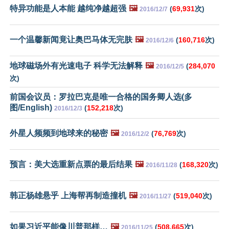
特异功能是人本能 越纯净越超强
🖼️
(
69,931
次)
2016/12/7
一个温馨新闻竟让奥巴马体无完肤
🖼️
(
160,716
次)
2016/12/6
地球磁场外有光速电子 科学无法解释
🖼️
(
284,070
2016/12/5
次)
前国会议员：罗拉巴克是唯一合格的国务卿人选(多
图/English)
(
152,218
次)
2016/12/3
外星人频频到地球来的秘密
🖼️
(
76,769
次)
2016/12/2
预言：美大选重新点票的最后结果
🖼️
(
168,320
次)
2016/11/28
韩正杨雄悬乎 上海帮再制造撞机
🖼️
(
519,040
次)
2016/11/27
如果习近平能像川普那样…
🖼️
(
508,665
次)
2016/11/25