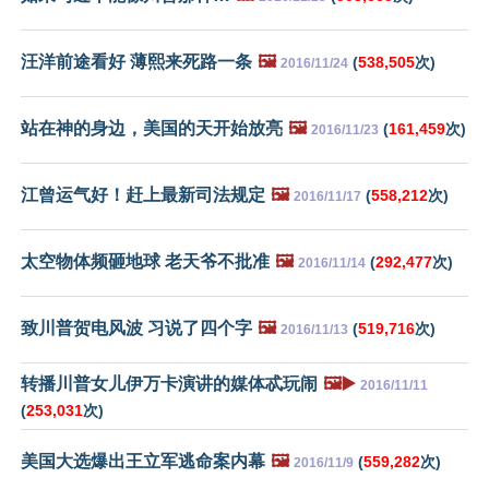
汪洋前途看好 薄熙来死路一条
🖼️
(
538,505
次)
2016/11/24
站在神的身边，美国的天开始放亮
🖼️
(
161,459
次)
2016/11/23
江曾运气好！赶上最新司法规定
🖼️
(
558,212
次)
2016/11/17
太空物体频砸地球 老天爷不批准
🖼️
(
292,477
次)
2016/11/14
致川普贺电风波 习说了四个字
🖼️
(
519,716
次)
2016/11/13
转播川普女儿伊万卡演讲的媒体忒玩闹
🖼️▶️
2016/11/11
(
253,031
次)
美国大选爆出王立军逃命案内幕
🖼️
(
559,282
次)
2016/11/9