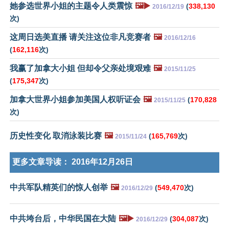
她参选世界小姐的主题令人类震惊
🖼️▶️
(
338,130
2016/12/19
次)
这周日选美直播 请关注这位非凡竞赛者
🖼️
2016/12/16
(
162,116
次)
我赢了加拿大小姐 但却令父亲处境艰难
🖼️
2015/11/25
(
175,347
次)
加拿大世界小姐参加美国人权听证会
🖼️
(
170,828
2015/11/25
次)
历史性变化 取消泳装比赛
🖼️
(
165,769
次)
2015/11/24
更多文章导读：
2016年12月26日
中共军队精英们的惊人创举
🖼️
(
549,470
次)
2016/12/29
中共垮台后，中华民国在大陆
🖼️▶️
(
304,087
次)
2016/12/29