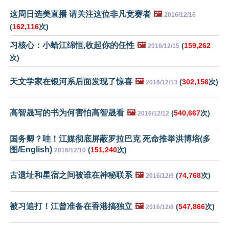
这周日选美直播 请关注这位非凡竞赛者
🖼️
2016/12/16
(
162,116
次)
习核心：小蛤江绵恒,收起你的任性
🖼️
(
159,262
2016/12/15
次)
天文学家在银河系后面发现了惊喜
🖼️
(
302,156
次)
2016/12/13
高智晟写的书为何害怕高智晟看
🖼️
(
540,667
次)
2016/12/12
国务卿？哇！江媒彻底屏蔽罗拉巴克 死命推举洪博培(多
图/English)
(
151,240
次)
2016/12/10
古遗址和星宿之间被谁在神秘联系
🖼️
(
74,768
次)
2016/12/9
被习追打！江曾准备在香港搞独立
🖼️
(
547,866
次)
2016/12/8