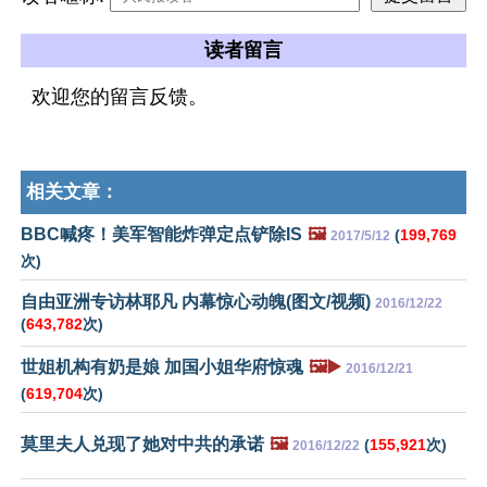
读者留言
欢迎您的留言反馈。
相关文章：
BBC喊疼！美军智能炸弹定点铲除IS
🖼️
(
199,769
2017/5/12
次)
自由亚洲专访林耶凡 内幕惊心动魄(图文/视频)
2016/12/22
(
643,782
次)
世姐机构有奶是娘 加国小姐华府惊魂
🖼️▶️
2016/12/21
(
619,704
次)
莫里夫人兑现了她对中共的承诺
🖼️
(
155,921
次)
2016/12/22