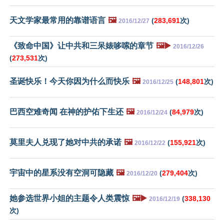
天文学家最常用的靠谱语言
🖼️
(
283,691
次)
2016/12/27
《致命中国》让中共和三呆婊哆嗦的章节
🖼️▶️
2016/12/26
(
273,531
次)
圣诞快乐！今天你因为什么而快乐
🖼️
(
148,801
次)
2016/12/25
巴西空难奇闻 在神的护佑下生还
🖼️
(
84,979
次)
2016/12/24
莫里夫人兑现了她对中共的承诺
🖼️
(
155,921
次)
2016/12/22
宇宙中的星系没有空洞可隐藏
🖼️
(
279,404
次)
2016/12/20
她参选世界小姐的主题令人类震惊
🖼️▶️
(
338,130
2016/12/19
次)