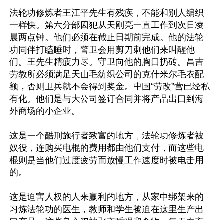
法轮功修炼者王江平先生有残疾，不能和别人编织
一样快。第六分部囚犯从天刚亮一直工作到次日凌
晨两点钟。他们必须在截止日期前完成。他的法轮
功同伴打瞌睡时，警卫会用剪刀刺他们来叫醒他
们。王先生精疲力尽。守卫向他的胸口扔砖。昌吉
劳教所必须满足天山毛纺织公司的克什米尔毛衣配
额，否则卫兵就不会得到奖金。中国“劳改”营已经私
有化。他们是与大公司签订合同并将产品出口到海
外商场的小企业。

这是一个酷刑施行者致富的地方，法轮功修炼者被
奴役，连购买电棍的费用都由他们支付，而这些电
棍则是当他们过度疲劳而放慢工作速度时被电击用
的。

这是迫害人权的人来赢利的地方，从家中绑架来的
习炼法轮功的医生，教师和学生被迫在这里生产出