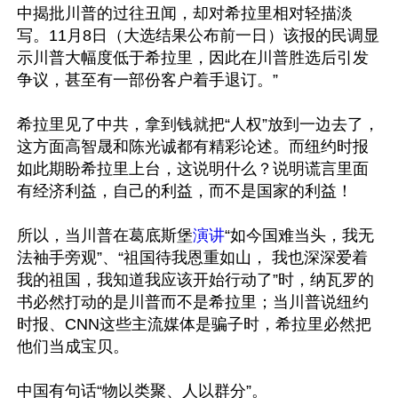
中揭批川普的过往丑闻，却对希拉里相对轻描淡
写。11月8日（大选结果公布前一日）该报的民调显
示川普大幅度低于希拉里，因此在川普胜选后引发
争议，甚至有一部份客户着手退订。”

希拉里见了中共，拿到钱就把“人权”放到一边去了，
这方面高智晟和陈光诚都有精彩论述。而纽约时报
如此期盼希拉里上台，这说明什么？说明谎言里面
有经济利益，自己的利益，而不是国家的利益！

所以，当川普在葛底斯堡
演讲
“如今国难当头，我无
法袖手旁观”、“祖国待我恩重如山， 我也深深爱着
我的祖国，我知道我应该开始行动了”时，纳瓦罗的
书必然打动的是川普而不是希拉里；当川普说纽约
时报、CNN这些主流媒体是骗子时，希拉里必然把
他们当成宝贝。

中国有句话“物以类聚、人以群分”。
