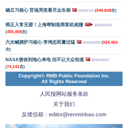
确立习核心 官场哭笑看尽众生相
🖼️
(
549,839
次)
2016/11/3
韩正入常无望！上海帮制造两客机相撞
🖼️▶️
2016/10/31
(
355,908
次)
六次喊拥护习核心 李鸿忠药量过猛
🖼️
(
524,453
2016/10/28
次)
NASA曾收到地心来电 但不让大众知道
🖼️
2016/10/27
(
74,141
次)
Copyright© RMB Public Foundation Inc.
All Rights Reserved
人民报网站服务条款
关于我们
反馈信箱：
editor@renminbao.com