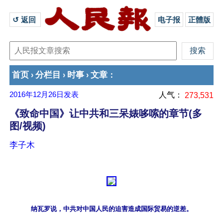
↺ 返回 
电子报
正體版
首页
分栏目
时事
文章
›
›
›
：
2016年12月26日
发表
人气：
273,531
《致命中国》让中共和三呆婊哆嗦的章节(多
图/视频)
李子木
纳瓦罗说，中共对中国人民的迫害造成国际贸易的逆差。