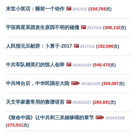
末世小笑话：睡前一个动作
🖼️
(
334,769
次)
2017/1/3
宇宙两星系团发生原因不明的碰撞
🖼️
(
308,132
次)
2017/1/2
人民报元旦献辞：卜算子·2017
🖼️
(
192,096
次)
2017/1/1
中共军队精英们的惊人创举
🖼️
(
549,470
次)
2016/12/29
中共垮台后，中华民国在大陆
🖼️▶️
(
304,087
次)
2016/12/29
天文学家最常用的靠谱语言
🖼️
(
283,691
次)
2016/12/27
《致命中国》让中共和三呆婊哆嗦的章节
🖼️▶️
2016/12/26
(
273,531
次)